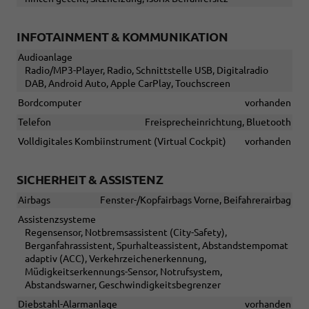
INFOTAINMENT & KOMMUNIKATION
Audioanlage
Radio/MP3-Player, Radio, Schnittstelle USB, Digitalradio
DAB, Android Auto, Apple CarPlay, Touchscreen
Bordcomputer
vorhanden
Telefon
Freisprecheinrichtung, Bluetooth
Volldigitales Kombiinstrument (Virtual Cockpit)
vorhanden
SICHERHEIT & ASSISTENZ
Airbags
Fenster-/Kopfairbags Vorne, Beifahrerairbag
Assistenzsysteme
Regensensor, Notbremsassistent (City-Safety),
Berganfahrassistent, Spurhalteassistent, Abstandstempomat
adaptiv (ACC), Verkehrzeichenerkennung,
Müdigkeitserkennungs-Sensor, Notrufsystem,
Abstandswarner, Geschwindigkeitsbegrenzer
Diebstahl-Alarmanlage
vorhanden