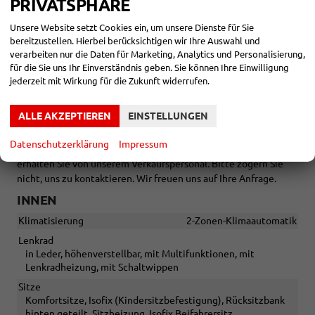
PRIVATSPHÄRE
Tageszulassung vor Auslieferung
Unsere Website setzt Cookies ein, um unsere Dienste für Sie
bereitzustellen. Hierbei berücksichtigen wir Ihre Auswahl und
verarbeiten nur die Daten für Marketing, Analytics und Personalisierung,
für die Sie uns Ihr Einverständnis geben. Sie können Ihre Einwilligung
Zwischenverkauf und Irrtümer für dieses Angebot sind
jederzeit mit Wirkung für die Zukunft widerrufen.
ausdrücklich vorbehalten. Die Fahrzeugbeschreibung dient
lediglich der allgemeinen Identifizierung des Fahrzeuges und
ALLE AKZEPTIEREN
EINSTELLUNGEN
stellt keine Gewährleistung im kaufrechtlichen Sinne dar. Die
abgebildete Ausstattung kann im Einzelfall vom tatsächlichen
Datenschutzerklärung
Impressum
Umfang abweichen. Den genauen Ausstattungsumfang
erhalten Sie von unserem Verkaufspersonal. Bitte zögern Sie
nicht, uns zu kontaktieren. Wir freuen uns auf Ihre Anfrage.
INNEN
Klimatisierung
2-Zonen-Klimaautomatik
Lenkrad
in Leder, höhenverstellbar, mit Multifunktionen, mit
Lenkradheizung, mit Schaltwippen
Sitze
Komfortsitze, Isofix (Kindersitzbefestigung), Rücksitzbank
hinten geteilt, Sitzheizung, Isofix Beifahrersitz