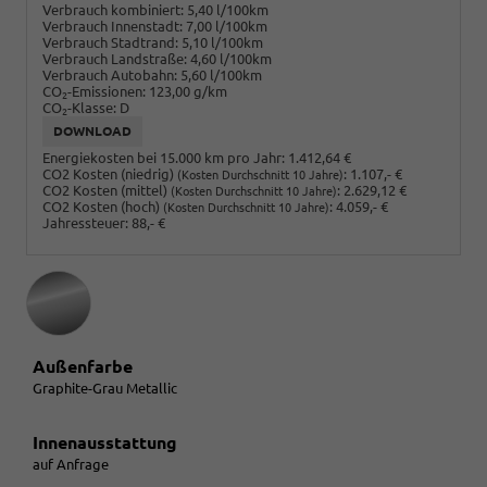
Verbrauch kombiniert:
5,40 l/100km
Verbrauch Innenstadt:
7,00 l/100km
Verbrauch Stadtrand:
5,10 l/100km
Verbrauch Landstraße:
4,60 l/100km
Verbrauch Autobahn:
5,60 l/100km
CO
-Emissionen:
123,00 g/km
2
CO
-Klasse:
D
2
DOWNLOAD
Energiekosten bei 15.000 km pro Jahr:
1.412,64 €
CO2 Kosten (niedrig)
:
1.107,- €
(Kosten Durchschnitt 10 Jahre)
CO2 Kosten (mittel)
:
2.629,12 €
(Kosten Durchschnitt 10 Jahre)
CO2 Kosten (hoch)
:
4.059,- €
(Kosten Durchschnitt 10 Jahre)
Jahressteuer:
88,- €
Außenfarbe
Graphite-Grau Metallic
Innenausstattung
auf Anfrage