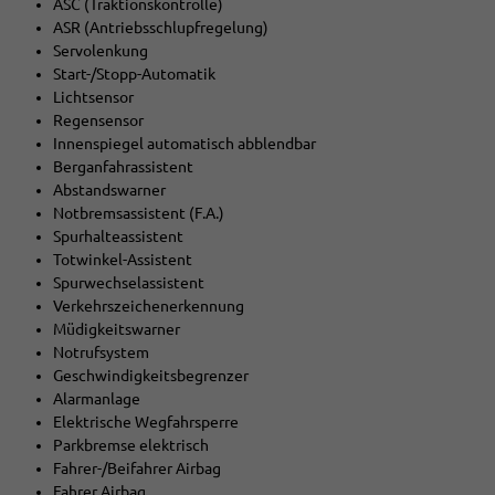
ASC (Traktionskontrolle)
ASR (Antriebsschlupfregelung)
Servolenkung
Start-/Stopp-Automatik
Lichtsensor
Regensensor
Innenspiegel automatisch abblendbar
Berganfahrassistent
Abstandswarner
Notbremsassistent (F.A.)
Spurhalteassistent
Totwinkel-Assistent
Spurwechselassistent
Verkehrszeichenerkennung
Müdigkeitswarner
Notrufsystem
Geschwindigkeitsbegrenzer
Alarmanlage
Elektrische Wegfahrsperre
Parkbremse elektrisch
Fahrer-/Beifahrer Airbag
Fahrer Airbag