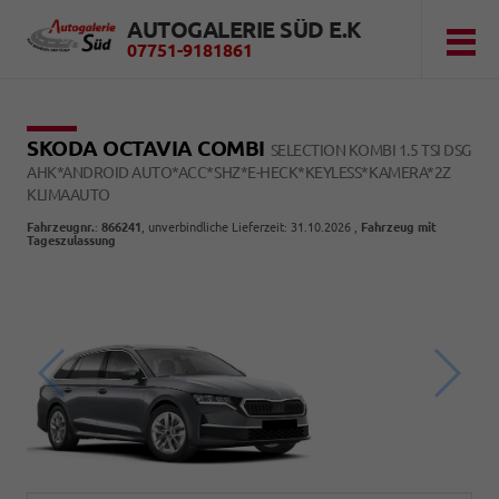
AUTOGALERIE SÜD E.K
07751-9181861
SKODA OCTAVIA COMBI
SELECTION KOMBI 1.5 TSI DSG
AHK*ANDROID AUTO*ACC*SHZ*E-HECK*KEYLESS*KAMERA*2Z
KLIMAAUTO
Fahrzeugnr.
:
866241
, unverbindliche Lieferzeit:
31.10.2026
,
Fahrzeug mit
Tageszulassung