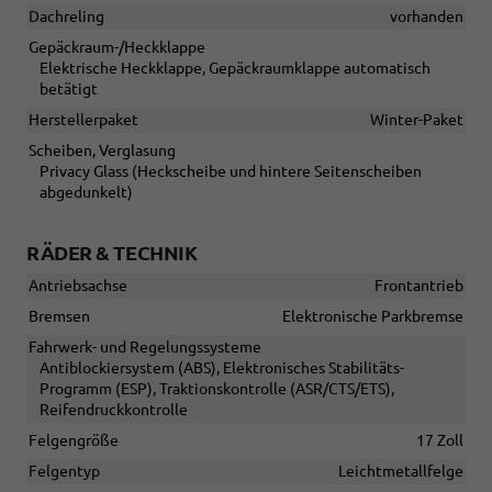
Dachreling
vorhanden
Gepäckraum-/Heckklappe
Elektrische Heckklappe, Gepäckraumklappe automatisch
betätigt
Herstellerpaket
Winter-Paket
Scheiben, Verglasung
Privacy Glass (Heckscheibe und hintere Seitenscheiben
abgedunkelt)
RÄDER & TECHNIK
Antriebsachse
Frontantrieb
Bremsen
Elektronische Parkbremse
Fahrwerk- und Regelungssysteme
Antiblockiersystem (ABS), Elektronisches Stabilitäts-
Programm (ESP), Traktionskontrolle (ASR/CTS/ETS),
Reifendruckkontrolle
Felgengröße
17 Zoll
Felgentyp
Leichtmetallfelge