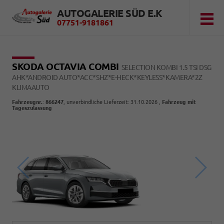
AUTOGALERIE SÜD E.K
07751-9181861
SKODA OCTAVIA COMBI
SELECTION KOMBI 1.5 TSI DSG
AHK*ANDROID AUTO*ACC*SHZ*E-HECK*KEYLESS*KAMERA*2Z
KLIMAAUTO
Fahrzeugnr.
:
866247
, unverbindliche Lieferzeit:
31.10.2026
,
Fahrzeug mit
Tageszulassung