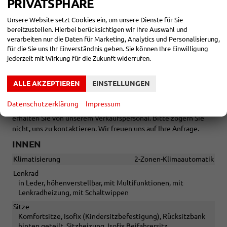
PRIVATSPHÄRE
Tageszulassung vor Auslieferung
Unsere Website setzt Cookies ein, um unsere Dienste für Sie
bereitzustellen. Hierbei berücksichtigen wir Ihre Auswahl und
verarbeiten nur die Daten für Marketing, Analytics und Personalisierung,
für die Sie uns Ihr Einverständnis geben. Sie können Ihre Einwilligung
Zwischenverkauf und Irrtümer für dieses Angebot sind
jederzeit mit Wirkung für die Zukunft widerrufen.
ausdrücklich vorbehalten. Die Fahrzeugbeschreibung dient
lediglich der allgemeinen Identifizierung des Fahrzeuges und
ALLE AKZEPTIEREN
EINSTELLUNGEN
stellt keine Gewährleistung im kaufrechtlichen Sinne dar. Die
abgebildete Ausstattung kann im Einzelfall vom tatsächlichen
Datenschutzerklärung
Impressum
Umfang abweichen. Den genauen Ausstattungsumfang
erhalten Sie von unserem Verkaufspersonal. Bitte zögern Sie
nicht, uns zu kontaktieren. Wir freuen uns auf Ihre Anfrage.
INNEN
Klimatisierung
2-Zonen-Klimaautomatik
Lenkrad
in Leder, höhenverstellbar, mit Multifunktionen, mit
Lenkradheizung, mit Schaltwippen
Sitze
Komfortsitze, Isofix (Kindersitzbefestigung), Rücksitzbank
hinten geteilt, Sitzheizung, Isofix Beifahrersitz