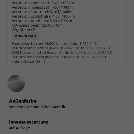
Verbrauch kombiniert:
5,40 l/100km
Verbrauch Innenstadt:
7,00 l/100km
Verbrauch Stadtrand:
5,10 l/100km
Verbrauch Landstraße:
4,60 l/100km
Verbrauch Autobahn:
5,60 l/100km
CO
-Emissionen:
123,00 g/km
2
CO
-Klasse:
D
2
DOWNLOAD
Energiekosten bei 15.000 km pro Jahr:
1.412,64 €
CO2 Kosten (niedrig)
:
1.107,- €
(Kosten Durchschnitt 10 Jahre)
CO2 Kosten (mittel)
:
2.629,12 €
(Kosten Durchschnitt 10 Jahre)
CO2 Kosten (hoch)
:
4.059,- €
(Kosten Durchschnitt 10 Jahre)
Jahressteuer:
88,- €
Außenfarbe
Smokey Diamond-Silber Metallic
Innenausstattung
auf Anfrage