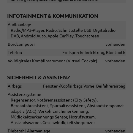
INFOTAINMENT & KOMMUNIKATION
Audioanlage
Radio/MP3-Player, Radio, Schnittstelle USB, Digitalradio
DAB, Android Auto, Apple CarPlay, Touchscreen
Bordcomputer
vorhanden
Telefon
Freisprecheinrichtung, Bluetooth
Volldigitales Kombiinstrument (Virtual Cockpit)
vorhanden
SICHERHEIT & ASSISTENZ
Airbags
Fenster-/Kopfairbags Vorne, Beifahrerairbag
Assistenzsysteme
Regensensor, Notbremsassistent (City-Safety),
Berganfahrassistent, Spurhalteassistent, Abstandstempomat
adaptiv (ACC), Verkehrzeichenerkennung,
Müdigkeitserkennungs-Sensor, Notrufsystem,
Abstandswarner, Geschwindigkeitsbegrenzer
Diebstahl-Alarmanlage
vorhanden