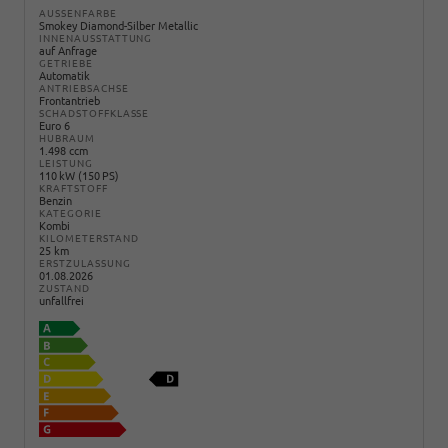
AUSSENFARBE
Smokey Diamond-Silber Metallic
INNENAUSSTATTUNG
auf Anfrage
GETRIEBE
Automatik
ANTRIEBSACHSE
Frontantrieb
SCHADSTOFFKLASSE
Euro 6
HUBRAUM
1.498 ccm
LEISTUNG
110 kW (150 PS)
KRAFTSTOFF
Benzin
KATEGORIE
Kombi
KILOMETERSTAND
25 km
ERSTZULASSUNG
01.08.2026
ZUSTAND
unfallfrei