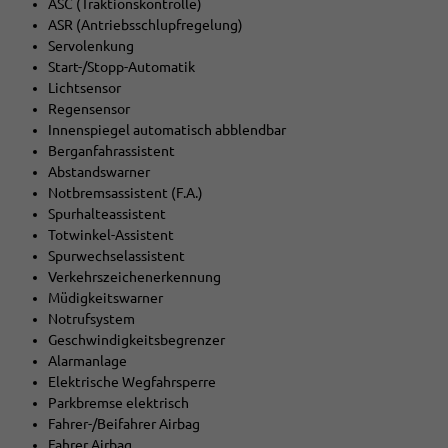
ASC (Traktionskontrolle)
ASR (Antriebsschlupfregelung)
Servolenkung
Start-/Stopp-Automatik
Lichtsensor
Regensensor
Innenspiegel automatisch abblendbar
Berganfahrassistent
Abstandswarner
Notbremsassistent (F.A.)
Spurhalteassistent
Totwinkel-Assistent
Spurwechselassistent
Verkehrszeichenerkennung
Müdigkeitswarner
Notrufsystem
Geschwindigkeitsbegrenzer
Alarmanlage
Elektrische Wegfahrsperre
Parkbremse elektrisch
Fahrer-/Beifahrer Airbag
Fahrer Airbag