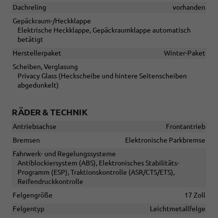
Dachreling
vorhanden
Gepäckraum-/Heckklappe
Elektrische Heckklappe, Gepäckraumklappe automatisch
betätigt
Herstellerpaket
Winter-Paket
Scheiben, Verglasung
Privacy Glass (Heckscheibe und hintere Seitenscheiben
abgedunkelt)
RÄDER & TECHNIK
Antriebsachse
Frontantrieb
Bremsen
Elektronische Parkbremse
Fahrwerk- und Regelungssysteme
Antiblockiersystem (ABS), Elektronisches Stabilitäts-
Programm (ESP), Traktionskontrolle (ASR/CTS/ETS),
Reifendruckkontrolle
Felgengröße
17 Zoll
Felgentyp
Leichtmetallfelge