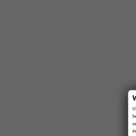
U
b
v
P