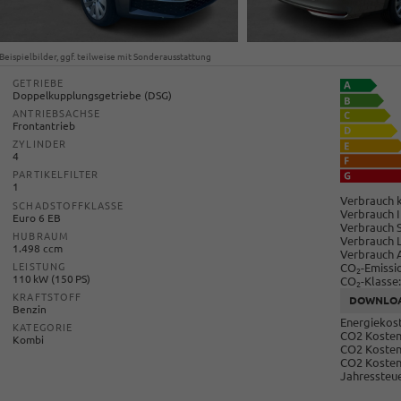
Beispielbilder, ggf. teilweise mit Sonderausstattung
GETRIEBE
Doppelkupplungsgetriebe (DSG)
ANTRIEBSACHSE
Frontantrieb
ZYLINDER
4
PARTIKELFILTER
1
Verbrauch k
SCHADSTOFFKLASSE
Verbrauch I
Euro 6 EB
Verbrauch 
HUBRAUM
Verbrauch 
1.498 ccm
Verbrauch 
CO
-Emissi
LEISTUNG
2
110 kW (150 PS)
CO
-Klasse:
2
KRAFTSTOFF
DOWNLO
Benzin
Energiekost
KATEGORIE
CO2 Kosten 
Kombi
CO2 Kosten
CO2 Kosten
Jahressteue