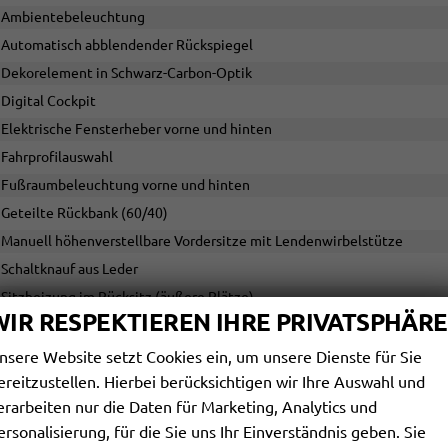
Ambientebeleuchtung
Automatisch abblendender Rückspiegel
Dekorelement in Schwarz-Carbon-Optik
Digital Cockpit
Elektrische Fensterheber vorne und hinten
Fahrprofilauswahl
Fußraumbeleuchtung vorne und hinten
Geteilte Rückbank (60/40)
Manuell höhenverstellbare Vordersitze mit Lendenwirbelstütze
Schaltknauf aus Leder
Sitzheizung im Rücksitz (äußere Plätze)
WIR RESPEKTIEREN IHRE PRIVATSPHÄRE
Sitzheizung vorne
Sportsitze vorne
nsere Website setzt Cookies ein, um unsere Dienste für Sie
ereitzustellen. Hierbei berücksichtigen wir Ihre Auswahl und
Stoff-/Kunstlederbezug
erarbeiten nur die Daten für Marketing, Analytics und
ersonalisierung, für die Sie uns Ihr Einverständnis geben. Sie
INFOTAINMENT & KOMMUNIKATION