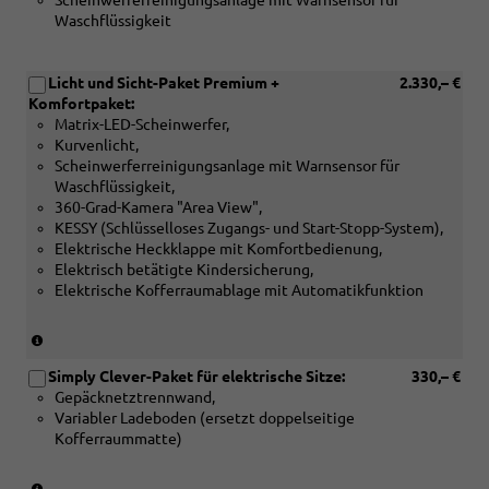
Scheinwerferreinigungsanlage mit Warnsensor für
Waschflüssigkeit
Licht und Sicht-Paket Premium +
2.330,– €
Komfortpaket:
Matrix-LED-Scheinwerfer,
Kurvenlicht,
Scheinwerferreinigungsanlage mit Warnsensor für
Waschflüssigkeit,
360-Grad-Kamera "Area View",
KESSY (Schlüsselloses Zugangs- und Start-Stopp-System),
Elektrische Heckklappe mit Komfortbedienung,
Elektrisch betätigte Kindersicherung,
Elektrische Kofferraumablage mit Automatikfunktion
(Nur
in
Simply Clever-Paket für elektrische Sitze:
330,– €
Verbindung
Gepäcknetztrennwand,
mit:
Variabler Ladeboden (ersetzt doppelseitige
[PTB]
Kofferraummatte)
Infotainment-
Paket
Plus
(Nur