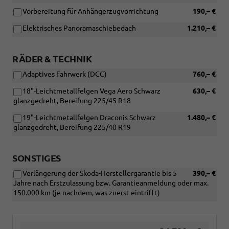
Infotainment-
Vorbereitung für Anhängerzugvorrichtung
190,– €
Paket
Elektrisches Panoramaschiebedach
1.210,– €
Premium)
RÄDER & TECHNIK
Adaptives Fahrwerk (DCC)
760,– €
18"-Leichtmetallfelgen Vega Aero Schwarz
630,– €
glanzgedreht, Bereifung 225/45 R18
19"-Leichtmetallfelgen Draconis Schwarz
1.480,– €
glanzgedreht, Bereifung 225/40 R19
SONSTIGES
Verlängerung der Skoda-Herstellergarantie bis 5
390,– €
Jahre nach Erstzulassung bzw. Garantieanmeldung oder max.
150.000 km (je nachdem, was zuerst eintrifft)