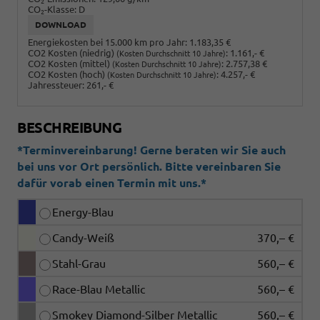
2
CO
-Klasse:
D
2
DOWNLOAD
Energiekosten bei 15.000 km pro Jahr:
1.183,35 €
CO2 Kosten (niedrig)
:
1.161,- €
(Kosten Durchschnitt 10 Jahre)
CO2 Kosten (mittel)
:
2.757,38 €
(Kosten Durchschnitt 10 Jahre)
CO2 Kosten (hoch)
:
4.257,- €
(Kosten Durchschnitt 10 Jahre)
Jahressteuer:
261,- €
BESCHREIBUNG
*Terminvereinbarung! Gerne beraten wir Sie auch
bei uns vor Ort persönlich. Bitte vereinbaren Sie
dafür vorab einen Termin mit uns.*
Energy-Blau
Candy-Weiß
370,– €
Stahl-Grau
560,– €
Race-Blau Metallic
560,– €
Smokey Diamond-Silber Metallic
560,– €