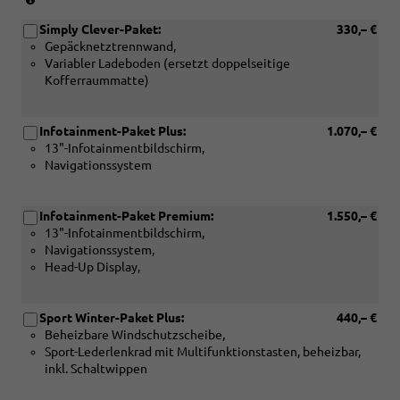
oder
in
[PTC]
Simply Clever-Paket:
330,– €
Verbindung
Infotainment-
Gepäcknetztrennwand,
mit:
Paket
Variabler Ladeboden (ersetzt doppelseitige
[PWC]
Premium)
Kofferraummatte)
Elektrisch
einstellbare
Vordersitze
Infotainment-Paket Plus:
1.070,– €
mit
13"-Infotainmentbildschirm,
Memoryfunktion
Navigationssystem
sowie
Boarding-
Spotsin
Infotainment-Paket Premium:
1.550,– €
den
13"-Infotainmentbildschirm,
Außenspiegeln)
Navigationssystem,
Head-Up Display,
Sport Winter-Paket Plus:
440,– €
Beheizbare Windschutzscheibe,
Sport-Lederlenkrad mit Multifunktionstasten, beheizbar,
inkl. Schaltwippen