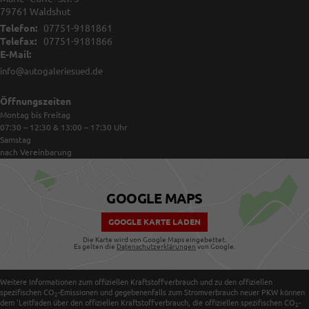
79761
Waldshut
Telefon:
07751-9181861
Telefax:
07751-9181866
E-Mail:
info@autogaleriesued.de
Öffnungszeiten
Montag bis Freitag
07:30 – 12:30 & 13:00 – 17:30
Uhr
Samstag
nach Vereinbarung
GOOGLE MAPS
GOOGLE KARTE LADEN
Die Karte wird von Google Maps eingebettet.
Es gelten die
Datenschutzerklärungen
von Google.
Weitere Informationen zum offiziellen Kraftstoffverbrauch und zu den offiziellen
spezifischen CO
-Emissionen und gegebenenfalls zum Stromverbrauch neuer PKW können
2
dem 'Leitfaden über den offiziellen Kraftstoffverbrauch, die offiziellen spezifischen CO
-
2