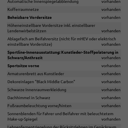
Automatische Innenspiegelabblendung
vorhanden
Kofferraumnetze
vorhanden
Beheizbare Vordersitze
vorhanden
Höheneinstellbare Vordersitze inkl. einstellbarer
Lendenwirbelstützen
vorhanden
Ablagefach am Beifahrersitz (nicht für mHEV oder elektrisch
einstellbare Vordersitze)
vorhanden
Sportline-Innenausstattung: Kunstleder-Stoffpolsterung in
Schwarz/Anthrazit
vorhanden
Sportsitze vorne
vorhanden
Armaturenbrett aus Kunstleder
vorhanden
Dekoreinlagen "Black Middle Carbon"
vorhanden
Schwarze Innenraumverkleidung
vorhanden
Dachhimmel in Schwarz
vorhanden
Fußraumbeleuchtung vorne/hinten
vorhanden
Sonnenblenden für Fahrer und Beifahrer mit beleuchtetem
Make-up-Spiegel
vorhanden
Lehnenfernentriegelung der Rücksitzlehnen im Gepäckraum