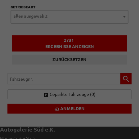
GETRIEBEART
alles ausgewählt
2731
ERGEBNISSE ANZEIGEN
ZURÜCKSETZEN
Fahrzeugnr.
Geparkte Fahrzeuge (
0
)
ANMELDEN
Autogalerie Süd e.K.
Marie- Curie- Str. 5