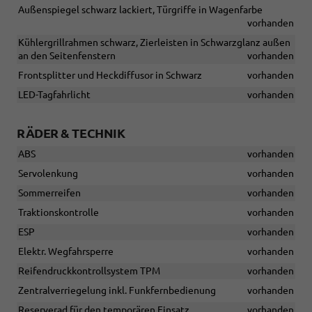
Außenspiegel schwarz lackiert, Türgriffe in Wagenfarbe
vorhanden
Kühlergrillrahmen schwarz, Zierleisten in Schwarzglanz außen
an den Seitenfenstern
vorhanden
Frontsplitter und Heckdiffusor in Schwarz
vorhanden
LED-Tagfahrlicht
vorhanden
RÄDER & TECHNIK
ABS
vorhanden
Servolenkung
vorhanden
Sommerreifen
vorhanden
Traktionskontrolle
vorhanden
ESP
vorhanden
Elektr. Wegfahrsperre
vorhanden
Reifendruckkontrollsystem TPM
vorhanden
Zentralverriegelung inkl. Funkfernbedienung
vorhanden
Reserverad für den temporären Einsatz
vorhanden