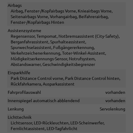
Airbags
Airbag, Fenster-/Kopfairbags Vorne, Knieairbags Vorne,
Seitenairbags Vorne, Vorhangairbag, Beifahrerairbag,
Fenster-/Kopfairbags Hinten
Assistenzsysteme
Regensensor, Tempomat, Notbremsassistent (City-Safety),
Berganfahrassistent, Spurhalteassistent,
Spurwechselassistent, Fußgängererkennung,
Verkehrzeichenerkennung, Toter-Winkel-Assistent,
Müdigkeitserkennungs-Sensor, Notrufsystem,
Abstandswarner, Geschwindigkeitsbegrenzer
Einparkhilfe
Park Distance Control vorne, Park Distance Control hinten,
Rückfahrkamera, Ausparkassistent
Fahrprofilauswahl
vorhanden
Innenspiegel automatisch abblendend
vorhanden
Lenkung
Servolenkung
Lichttechnik
Lichtsensor, LED-Rückleuchten, LED-Scheinwerfer,
Fernlichtassistent, LED-Tagfahrlicht