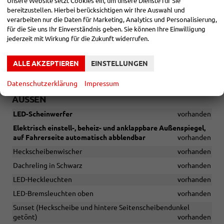
Unsere Website setzt Cookies ein, um unsere Dienste für Sie
Rückfahrkamera
vorhanden
bereitzustellen. Hierbei berücksichtigen wir Ihre Auswahl und
Fahrprofilauswahl
vorhanden
verarbeiten nur die Daten für Marketing, Analytics und Personalisierung,
für die Sie uns Ihr Einverständnis geben. Sie können Ihre Einwilligung
Lichtsensor
vorhanden
jederzeit mit Wirkung für die Zukunft widerrufen.
Regensensor
vorhanden
Vorausschauender Geschwindigkeitsbegrenzer
vorhanden
ALLE AKZEPTIEREN
EINSTELLUNGEN
Start/Stopp-Automatik
vorhanden
Datenschutzerklärung
Impressum
AUSSEN
LED-Scheinwerfer
vorhanden
Elektrisch einstell-, beheiz- und anklappbare Außenspiegel,
auf Fahrerseite automatisch abblendbar
vorhanden
Heckscheibenwischer
vorhanden
Dachreling in Schwarz
vorhanden
LED-Heckleuchten
vorhanden
LED-Bremsleuchten oben
vorhanden
Sunset (Heckscheibe und hintere Seitenscheibendunkel
getönt)
vorhanden