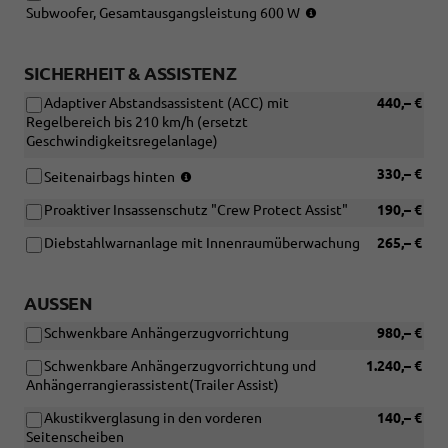
(Nur
Subwoofer, Gesamtausgangsleistung 600 W
in
Verbindung
mit:
SICHERHEIT & ASSISTENZ
[PYA]
Adaptiver Abstandsassistent (ACC) mit
440,– €
Komfort-
Regelbereich bis 210 km/h (ersetzt
Paket
Geschwindigkeitsregelanlage)
Sportline
oder
(Nur
330,– €
Seitenairbags hinten
[PYS]
in
Licht
Proaktiver Insassenschutz "Crew Protect Assist"
190,– €
Verbindung
und
mit:
Sicht-
Diebstahlwarnanlage mit Innenraumüberwachung
265,– €
[7W7]
Paket
Proaktiver
Premium
Insassenschutz
+
AUSSEN
"Crew
Komfortpaket
Protect
Schwenkbare Anhängerzugvorrichtung
und
980,– €
Assist")
[PTB]
Schwenkbare Anhängerzugvorrichtung und
1.240,– €
Infotainment-
Anhängerrangierassistent(Trailer Assist)
Paket
Plus
Akustikverglasung in den vorderen
140,– €
oder
Seitenscheiben
[PTC]