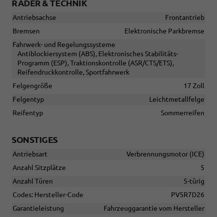
RÄDER & TECHNIK
Antriebsachse
Frontantrieb
Bremsen
Elektronische Parkbremse
Fahrwerk- und Regelungssysteme
Antiblockiersystem (ABS), Elektronisches Stabilitäts-
Programm (ESP), Traktionskontrolle (ASR/CTS/ETS),
Reifendruckkontrolle, Sportfahrwerk
Felgengröße
17 Zoll
Felgentyp
Leichtmetallfelge
Reifentyp
Sommerreifen
SONSTIGES
Antriebsart
Verbrennungsmotor (ICE)
Anzahl Sitzplätze
5
Anzahl Türen
5-türig
Codes: Hersteller-Code
PV5R7D26
Garantieleistung
Fahrzeuggarantie vom Hersteller