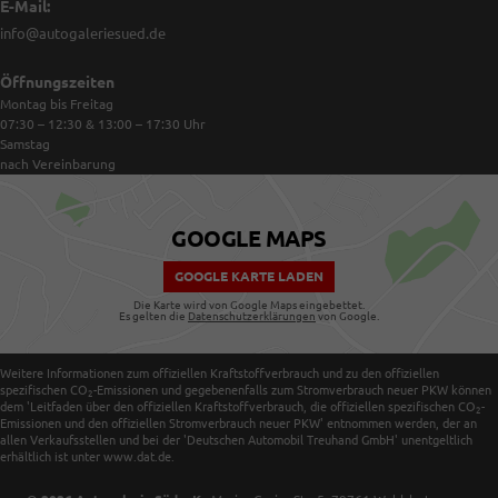
E-Mail:
info@autogaleriesued.de
Öffnungszeiten
Montag bis Freitag
07:30 – 12:30 & 13:00 – 17:30
Uhr
Samstag
nach Vereinbarung
GOOGLE MAPS
GOOGLE KARTE LADEN
Die Karte wird von Google Maps eingebettet.
Es gelten die
Datenschutzerklärungen
von Google.
Weitere Informationen zum offiziellen Kraftstoffverbrauch und zu den offiziellen
spezifischen CO
-Emissionen und gegebenenfalls zum Stromverbrauch neuer PKW können
2
dem 'Leitfaden über den offiziellen Kraftstoffverbrauch, die offiziellen spezifischen CO
-
2
Emissionen und den offiziellen Stromverbrauch neuer PKW' entnommen werden, der an
allen Verkaufsstellen und bei der 'Deutschen Automobil Treuhand GmbH' unentgeltlich
erhältlich ist unter www.dat.de.