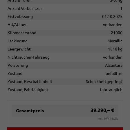
Anzahl Türen
5-türig
Anzahl Vorbesitzer
1
Erstzulassung
01.10.2025
HU/AU neu
vorhanden
Kilometerstand
21000
Lackierung
Metallic
Leergewicht
1610 kg
Nichtraucher-Fahrzeug
vorhanden
Polsterung
Alcantara
Zustand
unfallfrei
Zustand, Beschaffenheit
Scheckheftgepflegt
Zustand, Fahrfähigkeit
fahrtauglich
39.290,– €
Gesamtpreis
incl. 19% MwSt.