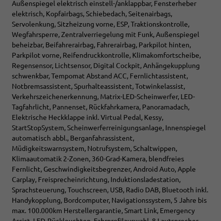
Außenspiegel elektrisch einstell-/anklappbar, Fensterheber
elektrisch, Kopfairbags, Schiebedach, Seitenairbags,
Servolenkung, Sitzheizung vorne, ESP, Traktionskontrolle,
Wegfahrsperre, Zentralverriegelung mit Funk, Außenspiegel
beheizbar, Beifahrerairbag, Fahrerairbag, Parkpilot hinten,
Parkpilot vorne, Reifendruckkontrolle, Klimakomfortscheibe,
Regensensor, Lichtsensor, Digital Cockpit, Anhängekupplung
schwenkbar, Tempomat Abstand ACC, Fernlichtassistent,
Notbremsassistent, Spurhalteassistent, Totwinkelassist,
Verkehrszeichenerkennung, Matrix-LED-Scheinwerfer, LED-
Tagfahrlicht, Pannenset, Rückfahrkamera, Panoramadach,
Elektrische Heckklappe inkl. Virtual Pedal, Kessy,
StartStopSystem, Scheinwerferreinigungsanlage, Innenspiegel
automatisch abbl., Berganfahrassistent,
Müdigkeitswarnsystem, Notrufsystem, Schaltwippen,
Klimaautomatik 2-Zonen, 360-Grad-Kamera, blendfreies
Fernlicht, Geschwindigkeitsbegrenzer, Android Auto, Apple
Carplay, Freisprecheinrichtung, Induktionsladestation,
Sprachsteuerung, Touchscreen, USB, Radio DAB, Bluetooth inkl.
Handykopplung, Bordcomputer, Navigationssystem, 5 Jahre bis
max. 100.000km Herstellergarantie, Smart Link, Emergency