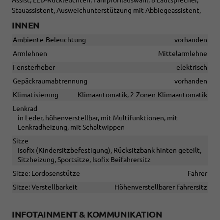
Assist, LED-Rückleuchten, Fahrprofilauswahl, 8 Lautsprecher,
Stauassistent, Ausweichunterstützung mit Abbiegeassistent,
INNEN
Ambiente-Beleuchtung
vorhanden
Armlehnen
Mittelarmlehne
Fensterheber
elektrisch
Gepäckraumabtrennung
vorhanden
Klimatisierung
Klimaautomatik, 2-Zonen-Klimaautomatik
Lenkrad
in Leder, höhenverstellbar, mit Multifunktionen, mit
Lenkradheizung, mit Schaltwippen
Sitze
Isofix (Kindersitzbefestigung), Rücksitzbank hinten geteilt,
Sitzheizung, Sportsitze, Isofix Beifahrersitz
Sitze: Lordosenstütze
Fahrer
Sitze: Verstellbarkeit
Höhenverstellbarer Fahrersitz
INFOTAINMENT & KOMMUNIKATION