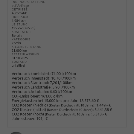
INNENAUSSTATTUNG
auf Anfrage
GETRIEBE
Automatik
HUBRAUM
1.984 ccm
LEISTUNG
195 kW (265 PS)
KRAFTSTOFF
Benzin
KATEGORIE
Kombi
KILOMETERSTAND
21.000 km
ERSTZULASSUNG
01.10.2025
ZUSTAND
unfallfrei
Verbrauch kombiniert:
71,00 l/100km
Verbrauch Innenstadt:
10,70 l/100km
Verbrauch Stadtrand:
7,20 l/100km
Verbrauch Landstraße:
5,90 l/100km
Verbrauch Autobahn:
6,60 l/100km
CO
-Emissionen:
161,00 g/km
2
Energiekosten bei 15.000 km pro Jahr:
18.573,60 €
CO2 Kosten (niedrig)
:
1.449,- €
(Kosten Durchschnitt 10 Jahre)
CO2 Kosten (mittel)
:
3.441,38 €
(Kosten Durchschnitt 10 Jahre)
CO2 Kosten (hoch)
:
5.313,- €
(Kosten Durchschnitt 10 Jahre)
Jahressteuer:
191,- €