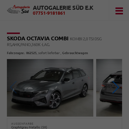
AUTOGALERIE SÜD E.K
07751-9181861
SKODA OCTAVIA COMBI
KOMBI 2,0 TSI DSG
RS,AHK,PANO,360K -LAG.
Fahrzeugnr.
:
862525
,
sofort lieferbar
,
Gebrauchtwagen
AUSSENFARBE
Graphitgrau Metallic (5X)