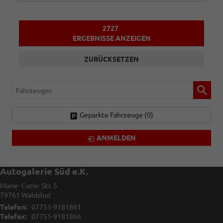
2727
ERGEBNISSE ANZEIGEN
ZURÜCKSETZEN
Fahrzeugnr.
Geparkte Fahrzeuge (
0
)
ANMELDEN
Autogalerie Süd e.K.
Marie- Curie- Str. 5
79761
Waldshut
Telefon:
07751-9181861
Telefax:
07751-9181866