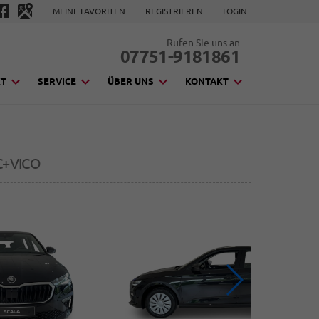
MEINE FAVORITEN
REGISTRIEREN
LOGIN
Rufen Sie uns an
07751-9181861
KT
SERVICE
ÜBER UNS
KONTAKT
C+VICO