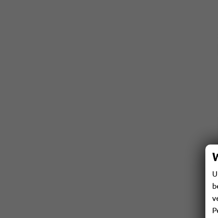
U
b
v
P