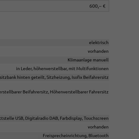
600,– €
elektrisch
vorhanden
Klimaanlage manuell
in Leder, höhenverstellbar, mit Multifunktionen
sitzbank hinten geteilt, Sitzheizung, Isofix Beifahrersitz
rstellbarer Beifahrersitz, Höhenverstellbarer Fahrersitz
ttstelle USB, Digitalradio DAB, Farbdisplay, Touchscreen
vorhanden
Freisprecheinrichtung, Bluetooth