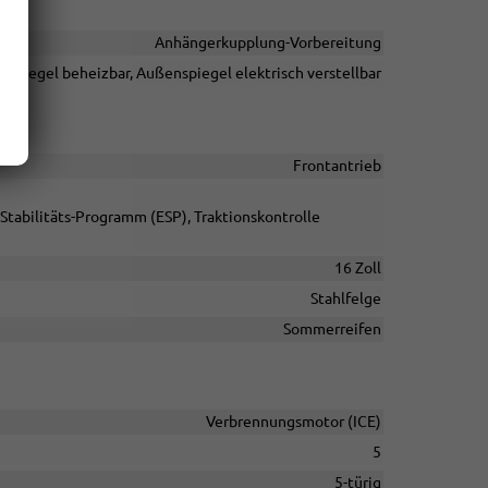
Anhängerkupplung-Vorbereitung
spiegel beheizbar, Außenspiegel elektrisch verstellbar
Frontantrieb
Stabilitäts-Programm (ESP), Traktionskontrolle
16 Zoll
Stahlfelge
Sommerreifen
Verbrennungsmotor (ICE)
5
5-türig