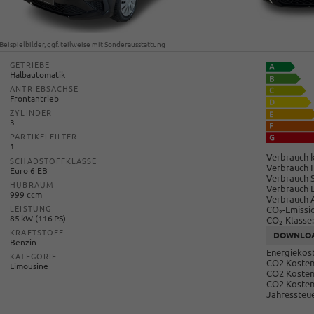
Beispielbilder, ggf. teilweise mit Sonderausstattung
GETRIEBE
Halbautomatik
ANTRIEBSACHSE
Frontantrieb
ZYLINDER
3
PARTIKELFILTER
1
Verbrauch k
SCHADSTOFFKLASSE
Verbrauch I
Euro 6 EB
Verbrauch 
HUBRAUM
Verbrauch 
999 ccm
Verbrauch 
CO
-Emissi
LEISTUNG
2
85 kW (116 PS)
CO
-Klasse:
2
KRAFTSTOFF
DOWNLO
Benzin
Energiekost
KATEGORIE
CO2 Kosten 
Limousine
CO2 Kosten
CO2 Kosten
Jahressteue