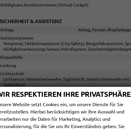
Volldigitales Kombiinstrument (Virtual Cockpit)
SICHERHEIT & ASSISTENZ
Airbags
Airbag, Fenster-/Kopfairbags
Assistenzsysteme
Tempomat, Notbremsassistent (City-Safety), Berganfahrassistent, Sp
Müdigkeitserkennungs-Sensor, Notrufsystem, Geschwindigkeitsbegr
Einparkhilfe
Lenkung
Lichttechnik
Lichtsensor, Nebelscheinwerfer, Tagfahrlicht, Nebelscheinwerfer mit
Tagfahrlicht
WIR RESPEKTIEREN IHRE PRIVATSPHÄRE
Pannenhilfe
Start/Stop-Automatik
nsere Website setzt Cookies ein, um unsere Dienste für Sie
Waschwasserstandsanzeige
ereitzustellen. Hierbei berücksichtigen wir Ihre Auswahl und
Zentralverriegelung
Zentralve
erarbeiten nur die Daten für Marketing, Analytics und
ersonalisierung, für die Sie uns Ihr Einverständnis geben. Sie