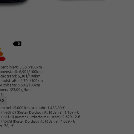
ombiniert:
5,50 l/100km
nnenstadt:
6,90 l/100km
Stadtrand:
5,30 l/100km
Landstraße:
4,70 l/100km
Autobahn:
5,60 l/100km
onen:
123,00 g/km
D
AD
en bei 15.000 km pro Jahr:
1.438,80 €
(niedrig)
:
1.107,- €
(Kosten Durchschnitt 10 Jahre)
 (mittel)
:
2.629,12 €
(Kosten Durchschnitt 10 Jahre)
 (hoch)
:
4.059,- €
(Kosten Durchschnitt 10 Jahre)
r:
78,- €