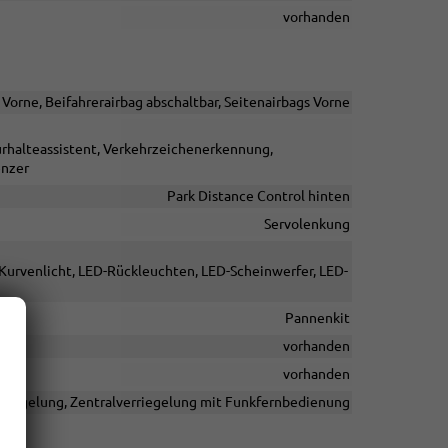
vorhanden
 Vorne, Beifahrerairbag abschaltbar, Seitenairbags Vorne
urhalteassistent, Verkehrzeichenerkennung,
enzer
Park Distance Control hinten
Servolenkung
 Kurvenlicht, LED-Rückleuchten, LED-Scheinwerfer, LED-
Pannenkit
vorhanden
vorhanden
rriegelung, Zentralverriegelung mit Funkfernbedienung