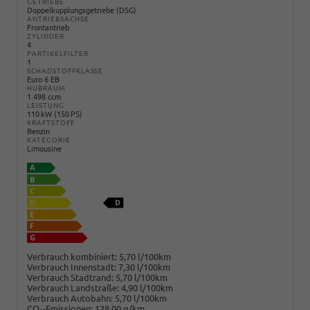
GETRIEBE
Doppelkupplungsgetriebe (DSG)
ANTRIEBSACHSE
Frontantrieb
ZYLINDER
4
PARTIKELFILTER
1
SCHADSTOFFKLASSE
Euro 6 EB
HUBRAUM
1.498 ccm
LEISTUNG
110 kW (150 PS)
KRAFTSTOFF
Benzin
KATEGORIE
Limousine
Verbrauch kombiniert:
5,70 l/100km
Verbrauch Innenstadt:
7,30 l/100km
Verbrauch Stadtrand:
5,70 l/100km
Verbrauch Landstraße:
4,90 l/100km
Verbrauch Autobahn:
5,70 l/100km
CO
-Emissionen:
128,00 g/km