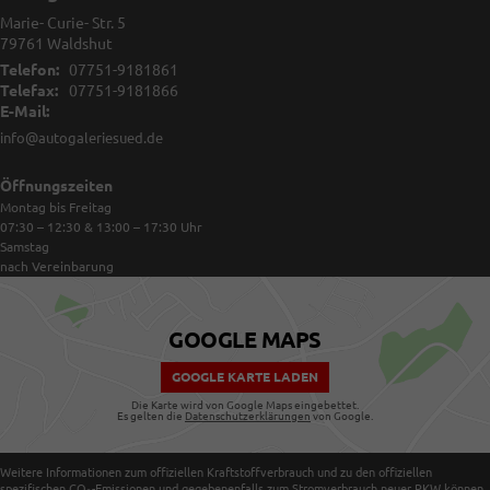
Marie- Curie- Str. 5
79761
Waldshut
Telefon:
07751-9181861
Telefax:
07751-9181866
E-Mail:
info@autogaleriesued.de
Öffnungszeiten
Montag bis Freitag
07:30 – 12:30 & 13:00 – 17:30
Uhr
Samstag
nach Vereinbarung
GOOGLE MAPS
GOOGLE KARTE LADEN
Die Karte wird von Google Maps eingebettet.
Es gelten die
Datenschutzerklärungen
von Google.
Weitere Informationen zum offiziellen Kraftstoffverbrauch und zu den offiziellen
spezifischen CO
-Emissionen und gegebenenfalls zum Stromverbrauch neuer PKW können