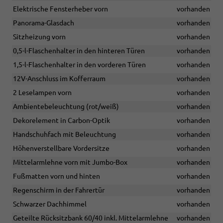
Elektrische Fensterheber vorn
vorhanden
Panorama-Glasdach
vorhanden
Sitzheizung vorn
vorhanden
0,5-l-Flaschenhalter in den hinteren Türen
vorhanden
1,5-l-Flaschenhalter in den vorderen Türen
vorhanden
12V-Anschluss im Kofferraum
vorhanden
2 Leselampen vorn
vorhanden
Ambientebeleuchtung (rot/weiß)
vorhanden
Dekorelement in Carbon-Optik
vorhanden
Handschuhfach mit Beleuchtung
vorhanden
Höhenverstellbare Vordersitze
vorhanden
Mittelarmlehne vorn mit Jumbo-Box
vorhanden
Fußmatten vorn und hinten
vorhanden
Regenschirm in der Fahrertür
vorhanden
Schwarzer Dachhimmel
vorhanden
Geteilte Rücksitzbank 60/40 inkl. Mittelarmlehne
vorhanden