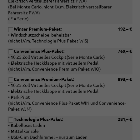
Elektrisch verstellbarer Fahrersitz PWA)
(Bei Monte Carlo, nicht i.V.m. Elektrisch verstellbarer
Fahrersitz PWA)
( * = Serie)
Winter Premium-Paket:
192,– €
•
W
indschutzscheibe, beheizbar
(nicht i.V.m. Technologie Plus-Paket WIS)
Convenience Plus-Paket:
769,– €
•
1
0,25 Zoll Virtuelles Cockpit(Serie Monte Carlo)
•
E
lektrische Heckklappe mit virtuellem Pedal
(nicht i.V.m. Convenience Premium-Paket WIO)
Convenience Premium-Paket:
893,– €
•
1
0,25 Zoll Virtuelles Cockpit(Serie Monte Carlo)
•
E
lektrische Heckklappe mit virtuellem Pedal
•
P
ark Pilot
(nicht i.V.m. Convenience Plus-Paket WIN und Convenience-
Paket WJM)
Technologie Plus-Paket:
281,– €
•
K
abelloses Laden
•
M
ittelkonsole
•
U
SB-C im Dachhimmel – nur zum Laden