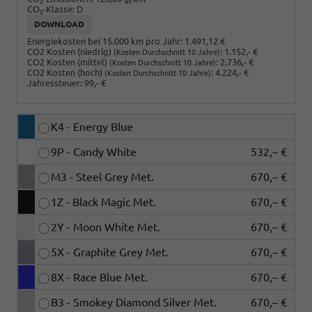
2
CO
-Klasse:
D
2
DOWNLOAD
Energiekosten bei 15.000 km pro Jahr:
1.491,12 €
CO2 Kosten (niedrig)
:
1.152,- €
(Kosten Durchschnitt 10 Jahre)
CO2 Kosten (mittel)
:
2.736,- €
(Kosten Durchschnitt 10 Jahre)
CO2 Kosten (hoch)
:
4.224,- €
(Kosten Durchschnitt 10 Jahre)
Jahressteuer:
99,- €
K4 - Energy Blue
9P - Candy White
532,– €
M3 - Steel Grey Met.
670,– €
1Z - Black Magic Met.
670,– €
2Y - Moon White Met.
670,– €
5X - Graphite Grey Met.
670,– €
8X - Race Blue Met.
670,– €
B3 - Smokey Diamond Silver Met.
670,– €