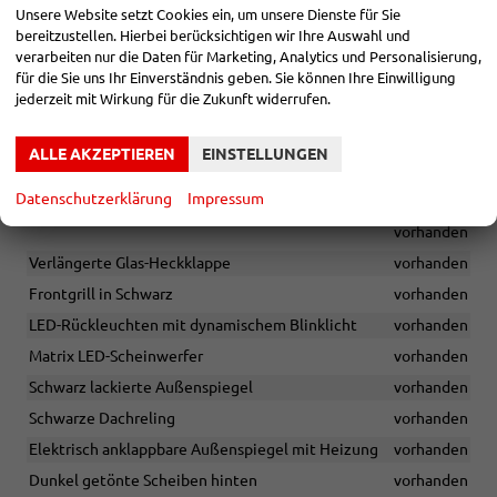
Unsere Website setzt Cookies ein, um unsere Dienste für Sie
Seitenairbags vorn
vorhanden
bereitzustellen. Hierbei berücksichtigen wir Ihre Auswahl und
Verkehrszeichenerkennung
vorhanden
verarbeiten nur die Daten für Marketing, Analytics und Personalisierung,
für die Sie uns Ihr Einverständnis geben. Sie können Ihre Einwilligung
Müdigkeitserkennung
vorhanden
jederzeit mit Wirkung für die Zukunft widerrufen.
AUSSEN
ALLE AKZEPTIEREN
EINSTELLUNGEN
Anhängevorrichtung Vorbereitung
vorhanden
Datenschutzerklärung
Impressum
Automatisch abblendender Außenspiegel auf der Fahrerseite
vorhanden
Verlängerte Glas-Heckklappe
vorhanden
Frontgrill in Schwarz
vorhanden
LED-Rückleuchten mit dynamischem Blinklicht
vorhanden
Matrix LED-Scheinwerfer
vorhanden
Schwarz lackierte Außenspiegel
vorhanden
Schwarze Dachreling
vorhanden
Elektrisch anklappbare Außenspiegel mit Heizung
vorhanden
Dunkel getönte Scheiben hinten
vorhanden