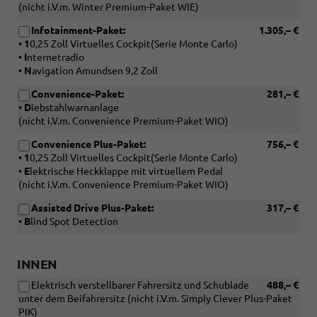
(nicht i.V.m. Winter Premium-Paket WIE)
Infotainment-Paket:
1.305,– €
•
1
0,25 Zoll Virtuelles Cockpit(Serie Monte Carlo)
•
I
nternetradio
•
N
avigation Amundsen 9,2 Zoll
Convenience-Paket:
281,– €
•
D
iebstahlwarnanlage
(nicht i.V.m. Convenience Premium-Paket WIO)
Convenience Plus-Paket:
756,– €
•
1
0,25 Zoll Virtuelles Cockpit(Serie Monte Carlo)
•
E
lektrische Heckklappe mit virtuellem Pedal
(nicht i.V.m. Convenience Premium-Paket WIO)
Assisted Drive Plus-Paket:
317,– €
•
B
lind Spot Detection
INNEN
Elektrisch verstellbarer Fahrersitz und Schublade
488,– €
unter dem Beifahrersitz (nicht i.V.m. Simply Clever Plus-Paket
PIK)