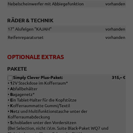
Nebelscheinwerfer mit Abbiegefunktion
vorhanden
RÄDER & TECHNIK
17" Alufelgen "KAJAM"
vorhanden
Reifenreparaturset
vorhanden
OPTIONALE EXTRAS
PAKETE
Simply Clever Plus-Paket:
315,– €
•
1
2V Steckdose im Kofferraum*
•
A
bfallbehälter
•
B
agagenetz*
•
E
in Tablet-Halter für die Kopfstütze
•
K
offerraummatte Gummi/Textil
•
N
etz und Multifunktionstasche unter der
Kofferraumabdeckung
•
S
chubladen unter den Vordersitzen
(Bei Selection, nicht i.V.m. Suite Black-Paket WQ7 und