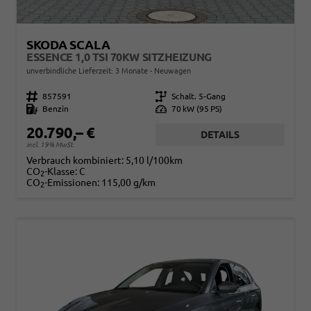
SKODA SCALA
ESSENCE 1,0 TSI 70KW SITZHEIZUNG
unverbindliche Lieferzeit:
3 Monate
Neuwagen
Fahrzeugnr.
857591
Getriebe
Schalt. 5-Gang
Kraftstoff
Benzin
Leistung
70 kW (95 PS)
20.790,– €
DETAILS
incl. 19% MwSt.
Verbrauch kombiniert:
5,10 l/100km
CO
-Klasse:
C
2
CO
-Emissionen:
115,00 g/km
2