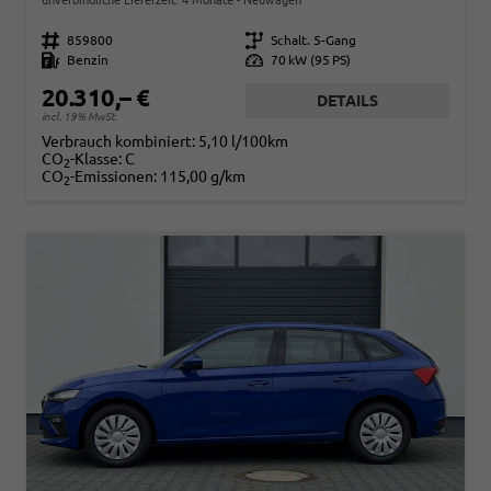
Fahrzeugnr.
859800
Getriebe
Schalt. 5-Gang
Kraftstoff
Benzin
Leistung
70 kW (95 PS)
20.310,– €
DETAILS
incl. 19% MwSt.
Verbrauch kombiniert:
5,10 l/100km
CO
-Klasse:
C
2
CO
-Emissionen:
115,00 g/km
2