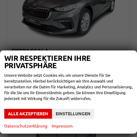
SKODA SCALA
CLASSIC SELECTION SHZ+KAMERA+SMARTLINK+LED+16" ALU
WIR RESPEKTIEREN IHRE
unverbindliche Lieferzeit: ca. 4 Monate
Neuwagen
PRIVATSPHÄRE
Fahrzeugnr.
860297
Getriebe
Schalt. 6-Gang
Unsere Website setzt Cookies ein, um unsere Dienste für Sie
Kraftstoff
Benzin
Leistung
85 kW (116 PS)
bereitzustellen. Hierbei berücksichtigen wir Ihre Auswahl und
verarbeiten nur die Daten für Marketing, Analytics und Personalisierung,
20.790,– €
DETAILS
für die Sie uns Ihr Einverständnis geben. Sie können Ihre Einwilligung
incl. 19% MwSt.
jederzeit mit Wirkung für die Zukunft widerrufen.
Verbrauch kombiniert:
5,10 l/100km
CO
-Klasse:
D
2
CO
-Emissionen:
116,00 g/km
2
ALLE AKZEPTIEREN
EINSTELLUNGEN
Datenschutzerklärung
Impressum