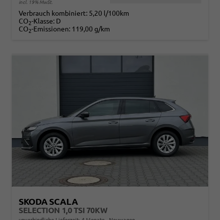
incl. 19% MwSt.
Verbrauch kombiniert:
5,20 l/100km
CO
-Klasse:
D
2
CO
-Emissionen:
119,00 g/km
2
SKODA SCALA
SELECTION 1,0 TSI 70KW
unverbindliche Lieferzeit:
4 Monate
Neuwagen