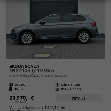
SKODA SCALA
SELECTION 1,0 TSI 85KW
unverbindliche Lieferzeit:
4 Monate
Neuwagen
Fahrzeugnr.
859802
Getriebe
Schalt. 6-Gang
Kraftstoff
Benzin
Leistung
85 kW (116 PS)
20.970,– €
DETAILS
incl. 19% MwSt.
Verbrauch kombiniert:
5,20 l/100km