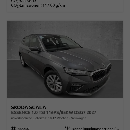
CO
-Klasse:
D
2
CO
-Emissionen:
117,00 g/km
2
SKODA SCALA
ESSENCE 1.0 TSI 116PS/85KW DSG7 2027
unverbindliche Lieferzeit: 10-12 Wochen
Neuwagen
Fahrzeugnr.
865407
Getriebe
Doppelkupplungsgetriebe (DSG)