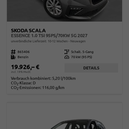
SKODA SCALA
ESSENCE 1.0 TSI 95PS/70KW 5G 2027
unverbindliche Lieferzeit: 10-12 Wochen
Neuwagen
Fahrzeugnr.
865406
Getriebe
Schalt. 5-Gang
Kraftstoff
Benzin
Leistung
70 kW (95 PS)
19.926,– €
DETAILS
incl. 19% MwSt.
Verbrauch kombiniert:
5,20 l/100km
CO
-Klasse:
D
2
CO
-Emissionen:
116,00 g/km
2