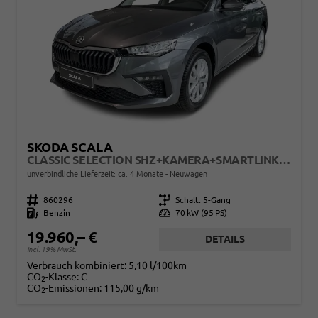
SKODA SCALA
CLASSIC SELECTION SHZ+KAMERA+SMARTLINK+LED+16" ALU
unverbindliche Lieferzeit: ca. 4 Monate
Neuwagen
Fahrzeugnr.
860296
Getriebe
Schalt. 5-Gang
Kraftstoff
Benzin
Leistung
70 kW (95 PS)
19.960,– €
DETAILS
incl. 19% MwSt.
Verbrauch kombiniert:
5,10 l/100km
CO
-Klasse:
C
2
CO
-Emissionen:
115,00 g/km
2