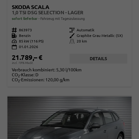
SKODA SCALA
1,0 TSI DSG SELECTION - LAGER
sofort lieferbar
Fahrzeug mit Tageszulassung
Fahrzeugnr.
863973
Getriebe
Automatik
Kraftstoff
Benzin
Außenfarbe
Graphite Grau Metallic (5X)
Leistung
85 kW (116 PS)
Kilometerstand
20 km
01.01.2026
21.789,– €
DETAILS
incl. 19% MwSt.
Verbrauch kombiniert:
5,30 l/100km
CO
-Klasse:
D
2
CO
-Emissionen:
120,00 g/km
2