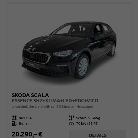
SKODA SCALA
ESSENCE SHZ+KLIMA+LED+PDC+VICO
unverbindliche Lieferzeit: ca. 2-3 Monate
Neuwagen
Fahrzeugnr.
861334
Getriebe
Schalt. 5-Gang
Kraftstoff
Benzin
Leistung
70 kW (95 PS)
20.290,– €
DETAILS