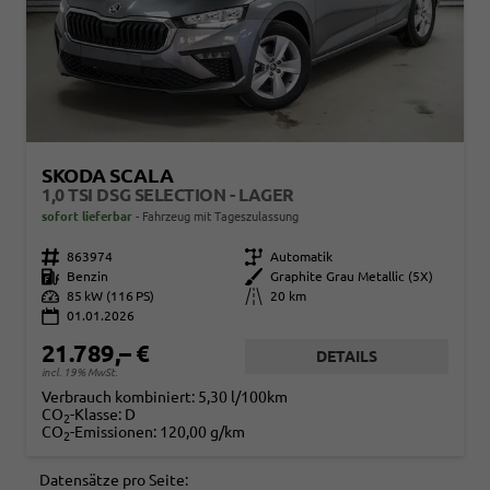
SKODA SCALA
1,0 TSI DSG SELECTION - LAGER
sofort lieferbar
Fahrzeug mit Tageszulassung
Fahrzeugnr.
863974
Getriebe
Automatik
Kraftstoff
Benzin
Außenfarbe
Graphite Grau Metallic (5X)
Leistung
85 kW (116 PS)
Kilometerstand
20 km
01.01.2026
21.789,– €
DETAILS
incl. 19% MwSt.
Verbrauch kombiniert:
5,30 l/100km
CO
-Klasse:
D
2
CO
-Emissionen:
120,00 g/km
2
Datensätze pro Seite: