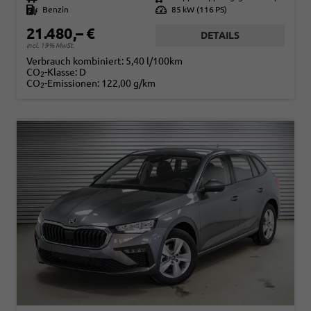
Kraftstoff
Benzin
Leistung
85 kW (116 PS)
21.480,– €
DETAILS
incl. 19% MwSt.
Verbrauch kombiniert:
5,40 l/100km
CO
-Klasse:
D
2
CO
-Emissionen:
122,00 g/km
2