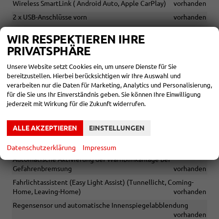
Wireless SmartLink ( Android Auto, Apple CarPlay)
vorhanden
2 x USB-Anschlüsse vorn
vorhanden
2 x USB-Anschlüsse an der Rückseite der vorderen
WIR RESPEKTIEREN IHRE
Mittelarmlehne (Ladefunktion)
vorhanden
PRIVATSPHÄRE
eCall
vorhanden
Unsere Website setzt Cookies ein, um unsere Dienste für Sie
bereitzustellen. Hierbei berücksichtigen wir Ihre Auswahl und
SICHERHEIT & ASSISTENZ
verarbeiten nur die Daten für Marketing, Analytics und Personalisierung,
für die Sie uns Ihr Einverständnis geben. Sie können Ihre Einwilligung
Fahrer- und abschaltbarer Beifahrerairbag
vorhanden
jederzeit mit Wirkung für die Zukunft widerrufen.
Seitenairbags vorn
vorhanden
Kopfairbags
vorhanden
ALLE AKZEPTIEREN
EINSTELLUNGEN
Isofix-Vorbereitungen auf dem Beifahrersitz und den äußeren
Rücksitzen, inkl. Top-Tether-Verankerung
vorhanden
Datenschutzerklärung
Impressum
Automatische Aktivierung der Warnblinkanlage bei
Gefahrenbremsung
vorhanden
Fahrlichtassistent (Easy Light Assist) (Tunnellicht, Coming-
Home, Leaving-Home)
vorhanden
Regensensor und automatische Innenspiegelabblendung
vorhanden