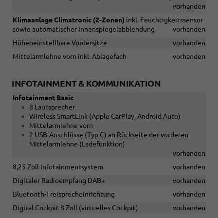
vorhanden
Klimaanlage Climatronic (2-Zonen)
inkl. Feuchtigkeitssensor
sowie automatischer Innenspiegelabblendung
vorhanden
Höheneinstellbare Vordersitze
vorhanden
Mittelarmlehne vorn inkl. Ablagefach
vorhanden
INFOTAINMENT & KOMMUNIKATION
Infotainment Basic
8 Lautsprecher
Wireless SmartLink (Apple CarPlay, Android Auto)
Mittelarmlehne vorn
2 USB-Anschlüsse (Typ C) an Rückseite der vorderen
Mittelarmlehne (Ladefunktion)
vorhanden
8,25 Zoll Infotainmentsystem
vorhanden
Digitaler Radioempfang DAB+
vorhanden
Bluetooth-Freisprecheinrichtung
vorhanden
Digital Cockpit 8 Zoll (virtuelles Cockpit)
vorhanden