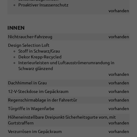
Proaktiver Insassenschutz
vorhanden
INNEN
Nichtraucher-Fahrzeug
vorhanden
Design Selection Loft
Stoff in Schwarz/Grau
Dekor Krepp-Recycled
Interieurleisten und Luftausströmerumrandung in
Schwarz glänzend
vorhanden
Dachhimmel in Grau
vorhanden
12-V-Steckdose im Gepäckraum
vorhanden
Regenschirmablage in der Fahrertür
vorhanden
Türgriffe in Wagenfarbe
vorhanden
Höheneinstellbare Dreipunkt-Sicherheitsgurte vorn, mit
Gurtstraffern
vorhanden
Verzurrösen im Gepäckraum
vorhanden