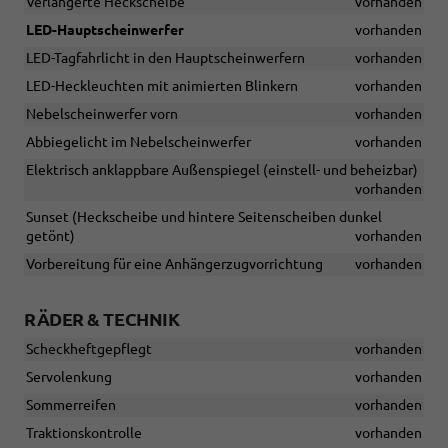
Verlängerte Heckscheibe
vorhanden
LED-Hauptscheinwerfer
vorhanden
LED-Tagfahrlicht in den Hauptscheinwerfern
vorhanden
LED-Heckleuchten mit animierten Blinkern
vorhanden
Nebelscheinwerfer vorn
vorhanden
Abbiegelicht im Nebelscheinwerfer
vorhanden
Elektrisch anklappbare Außenspiegel (einstell- und beheizbar)
vorhanden
Sunset (Heckscheibe und hintere Seitenscheiben dunkel
getönt)
vorhanden
Vorbereitung für eine Anhängerzugvorrichtung
vorhanden
RÄDER & TECHNIK
Scheckheftgepflegt
vorhanden
Servolenkung
vorhanden
Sommerreifen
vorhanden
Traktionskontrolle
vorhanden