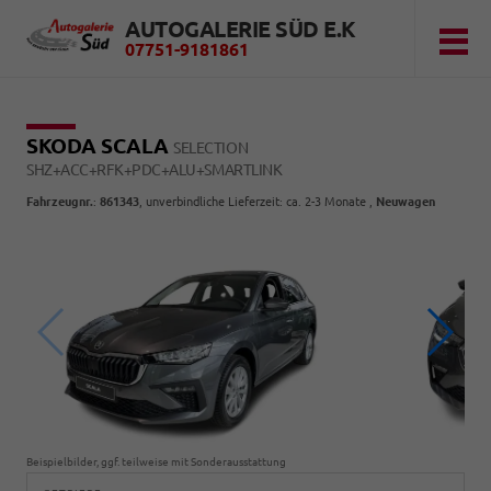
AUTOGALERIE SÜD E.K
07751-9181861
SKODA SCALA
SELECTION
SHZ+ACC+RFK+PDC+ALU+SMARTLINK
Fahrzeugnr.
:
861343
, unverbindliche Lieferzeit: ca. 2-3 Monate ,
Neuwagen
Beispielbilder, ggf. teilweise mit Sonderausstattung