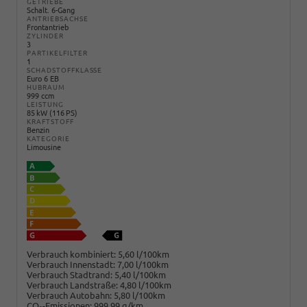
GETRIEBE
Schalt. 6-Gang
ANTRIEBSACHSE
Frontantrieb
ZYLINDER
3
PARTIKELFILTER
1
SCHADSTOFFKLASSE
Euro 6 EB
HUBRAUM
999 ccm
LEISTUNG
85 kW (116 PS)
KRAFTSTOFF
Benzin
KATEGORIE
Limousine
Verbrauch kombiniert:
5,60 l/100km
Verbrauch Innenstadt:
7,00 l/100km
Verbrauch Stadtrand:
5,40 l/100km
Verbrauch Landstraße:
4,80 l/100km
Verbrauch Autobahn:
5,80 l/100km
CO
-Emissionen:
999,99 g/km