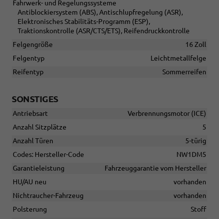
Fahrwerk- und Regelungssysteme
Antiblockiersystem (ABS), Antischlupfregelung (ASR),
Elektronisches Stabilitäts-Programm (ESP),
Traktionskontrolle (ASR/CTS/ETS), Reifendruckkontrolle
Felgengröße
16 Zoll
Felgentyp
Leichtmetallfelge
Reifentyp
Sommerreifen
SONSTIGES
Antriebsart
Verbrennungsmotor (ICE)
Anzahl Sitzplätze
5
Anzahl Türen
5-türig
Codes: Hersteller-Code
NW1DM5
Garantieleistung
Fahrzeuggarantie vom Hersteller
HU/AU neu
vorhanden
Nichtraucher-Fahrzeug
vorhanden
Polsterung
Stoff