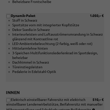
Beheizbare Frontscheibe
Dynamik-Paket
1.050,– €
Stoff in Schwarz
Sportsitze vorn mit integrierter Kopfstütze
Dekor Suedia in Schwarz
Interieurleisten und Luftausströmerumrandung in Schwarz
glänzend mit Kontrastline rot
LED-Ambientebeleuchtung (2-farbig, weiß oder rot)
Mittelarmlehne hinten
3-Speichen Multifunktionslederlenkrad im Sportdesign,
beheizbar
Dachhimmel in Schwarz
Türeinstiegsleisten
Pedalerie in Edelstahl-Optik
INNEN
Elektrisch einstellbarer Fahrersitz mit elektrisch
510,– €
einstellbarer Lendenwirbelstütze, Beifahrersitz mit manueller
(Nur
Höhenverstellung und Schublade unterm Beifahrersitz