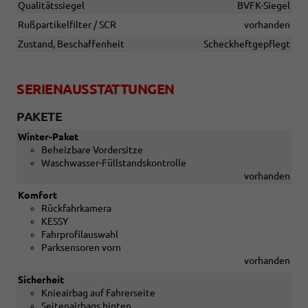
Qualitätssiegel
BVFK-Siegel
Rußpartikelfilter / SCR
vorhanden
Zustand, Beschaffenheit
Scheckheftgepflegt
SERIENAUSSTATTUNGEN
PAKETE
Winter-Paket
Beheizbare Vordersitze
Waschwasser-Füllstandskontrolle
vorhanden
Komfort
Rückfahrkamera
KESSY
Fahrprofilauswahl
Parksensoren vorn
vorhanden
Sicherheit
Knieairbag auf Fahrerseite
Seitenairbags hinten