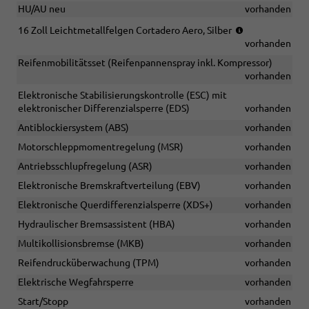
HU/AU neu
vorhanden
(Bereifung
16 Zoll Leichtmetallfelgen Cortadero Aero, Silber
205/55
vorhanden
R16)
Reifenmobilitätsset (Reifenpannenspray inkl. Kompressor)
vorhanden
Elektronische Stabilisierungskontrolle (ESC) mit
elektronischer Differenzialsperre (EDS)
vorhanden
Antiblockiersystem (ABS)
vorhanden
Motorschleppmomentregelung (MSR)
vorhanden
Antriebsschlupfregelung (ASR)
vorhanden
Elektronische Bremskraftverteilung (EBV)
vorhanden
Elektronische Querdifferenzialsperre (XDS+)
vorhanden
Hydraulischer Bremsassistent (HBA)
vorhanden
Multikollisionsbremse (MKB)
vorhanden
Reifendrucküberwachung (TPM)
vorhanden
Elektrische Wegfahrsperre
vorhanden
Start/Stopp
vorhanden