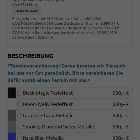
2
CO
-Klasse:
G
2
DOWNLOAD
Energiekosten bei 15.000 km pro Jahr:
1.464,96 €
CO2 Kosten (niedrig)
:
8.999,91 €
(Kosten Durchschnitt 10 Jahre)
CO2 Kosten (mittel)
:
21.374,79 €
(Kosten Durchschnitt 10 Jahre)
CO2 Kosten (hoch)
:
32.999,67 €
(Kosten Durchschnitt 10 Jahre)
Jahressteuer:
3.500,- €
BESCHREIBUNG
*Terminvereinbarung! Gerne beraten wir Sie auch
bei uns vor Ort persönlich. Bitte vereinbaren Sie
dafür vorab einen Termin mit uns.*
Black-Magic Perleffekt
600,– €
Moon-Weiß Perleffekt
600,– €
Graphite-Grau Metallic
600,– €
Smokey Diamond Silber Metallic
600,– €
Race-Blau Metallic
600,– €