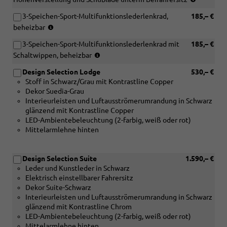
in
3-Speichen-Sport-Multifunktionslederlenkrad,
185,– €
Verbindu
(nicht
mit
beheizbar
in
[WQ3-
3-Speichen-Sport-Multifunktionslederlenkrad mit
185,– €
Verbindung
HP]
(nur
mit
Schaltwippen, beheizbar
Design
in
DSG)
Selectio
Design Selection Lodge
530,– €
Verbindung
Lodge)
Stoff in Schwarz/Grau mit Kontrastline Copper
mit
Dekor Suedia-Grau
DSG)
Interieurleisten und Luftausströmerumrandung in Schwarz
glänzend mit Kontrastline Copper
LED-Ambientebeleuchtung (2-farbig, weiß oder rot)
Mittelarmlehne hinten
Design Selection Suite
1.590,– €
Leder und Kunstleder in Schwarz
Elektrisch einstellbarer Fahrersitz
Dekor Suite-Schwarz
Interieurleisten und Luftausströmerumrandung in Schwarz
glänzend mit Kontrastline Chrom
LED-Ambientebeleuchtung (2-farbig, weiß oder rot)
Mittelarmlehne hinten