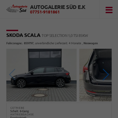
AUTOGALERIE SÜD E.K
07751-9181861
SKODA SCALA
TOP SELECTION 1,0 TSI 85KW
Fahrzeugnr.
:
859797
, unverbindliche Lieferzeit:
4 Monate
,
Neuwagen
GETRIEBE
Schalt. 6-Gang
ANTRIEBSACHSE
Frontantrieb