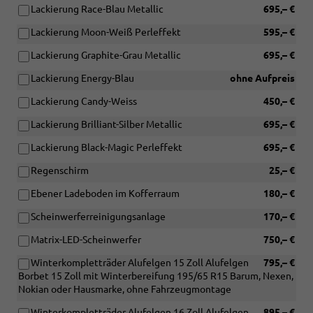
Lackierung Race-Blau Metallic
695,– €
Lackierung Moon-Weiß Perleffekt
595,– €
Lackierung Graphite-Grau Metallic
695,– €
Lackierung Energy-Blau
ohne Aufpreis
Lackierung Candy-Weiss
450,– €
Lackierung Brilliant-Silber Metallic
695,– €
Lackierung Black-Magic Perleffekt
695,– €
Regenschirm
25,– €
Ebener Ladeboden im Kofferraum
180,– €
Scheinwerferreinigungsanlage
170,– €
Matrix-LED-Scheinwerfer
750,– €
Winterkompletträder Alufelgen 15 Zoll Alufelgen
795,– €
Borbet 15 Zoll mit Winterbereifung 195/65 R15 Barum, Nexen,
Nokian oder Hausmarke, ohne Fahrzeugmontage
Winterkompletträder Alufelgen 16 Zoll Alufelgen
895,– €