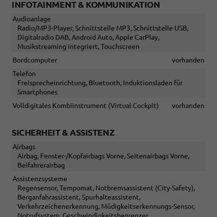
INFOTAINMENT & KOMMUNIKATION
Audioanlage
Radio/MP3-Player, Schnittstelle MP3, Schnittstelle USB,
Digitalradio DAB, Android Auto, Apple CarPlay,
Musikstreaming integriert, Touchscreen
Bordcomputer
vorhanden
Telefon
Freisprecheinrichtung, Bluetooth, Induktionsladen für
Smartphones
Volldigitales Kombiinstrument (Virtual Cockpit)
vorhanden
SICHERHEIT & ASSISTENZ
Airbags
Airbag, Fenster-/Kopfairbags Vorne, Seitenairbags Vorne,
Beifahrerairbag
Assistenzsysteme
Regensensor, Tempomat, Notbremsassistent (City-Safety),
Berganfahrassistent, Spurhalteassistent,
Verkehrzeichenerkennung, Müdigkeitserkennungs-Sensor,
Notrufsystem, Geschwindigkeitsbegrenzer