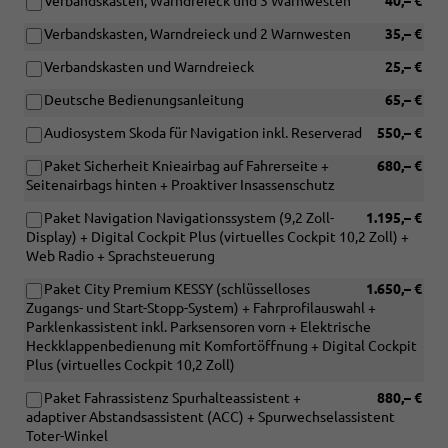
Verbandskasten, Warndreieck und 3 Warnwesten
40,– €
Verbandskasten, Warndreieck und 2 Warnwesten
35,– €
Verbandskasten und Warndreieck
25,– €
Deutsche Bedienungsanleitung
65,– €
Audiosystem Skoda für Navigation inkl. Reserverad
550,– €
Paket Sicherheit Knieairbag auf Fahrerseite +
680,– €
Seitenairbags hinten + Proaktiver Insassenschutz
Paket Navigation Navigationssystem (9,2 Zoll-
1.195,– €
Display) + Digital Cockpit Plus (virtuelles Cockpit 10,2 Zoll) +
Web Radio + Sprachsteuerung
Paket City Premium KESSY (schlüsselloses
1.650,– €
Zugangs- und Start-Stopp-System) + Fahrprofilauswahl +
Parklenkassistent inkl. Parksensoren vorn + Elektrische
Heckklappenbedienung mit Komfortöffnung + Digital Cockpit
Plus (virtuelles Cockpit 10,2 Zoll)
Paket Fahrassistenz Spurhalteassistent +
880,– €
adaptiver Abstandsassistent (ACC) + Spurwechselassistent
Toter-Winkel