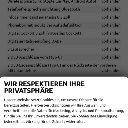
Wireless SmartLink (Apple CarPlay, Android Auto)
vorhanden
Telefonfreisprecheinrichtung Bluetooth
vorhanden
Infotainmentsystem Media 8,2 Zoll
vorhanden
Phonebox mit induktiver Aufladefunktion
vorhanden
Digital Cockpit 8 Zoll (virtuelles Cockpit)
vorhanden
Digitaler Radioempfang DAB+
vorhanden
8 Lautsprecher
vorhanden
2 USB-Anschlüsse vorn (Typ-C)
vorhanden
2 USB-Ladeanschlüsse (Typ-C) an der Rückseite der vorderen
Mittelarmlehne
vorhanden
Paket Winter Sitzheizung vorne + Waschdüsen beheizbar +
WIR RESPEKTIEREN IHRE
Wischwasserstandsanzeige
vorhanden
PRIVATSPHÄRE
Paket Interieur Plus Klimaanlage Climatronic (2-Zonen) +
Wireless SmartLink (Apple CarPlay, Android Auto) + 8
Unsere Website setzt Cookies ein, um unsere Dienste für Sie
Lautsprecher + 2 USB-Ladeanschlüsse (Typ-C) an der Rückseite
bereitzustellen. Hierbei berücksichtigen wir Ihre Auswahl und
der vorderen Mittelarmlehne
vorhanden
verarbeiten nur die Daten für Marketing, Analytics und Personalisierung,
für die Sie uns Ihr Einverständnis geben. Sie können Ihre Einwilligung
Paket Exterieur Plus Regensensor + Top LED-Rückleuchten +
jederzeit mit Wirkung für die Zukunft widerrufen.
Außenspiegel elektrisch anklappbar + Nebelscheinwerfer mit
Abbiegelicht
vorhanden