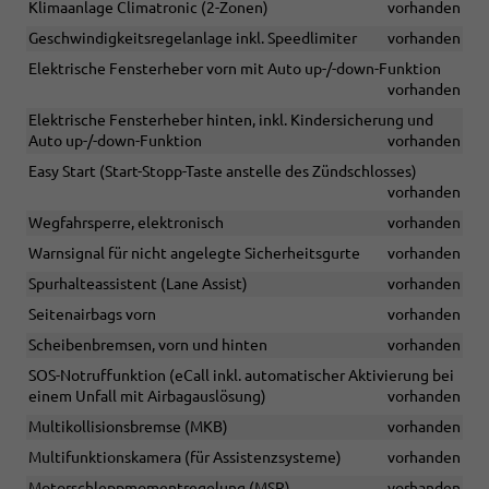
Klimaanlage Climatronic (2-Zonen)
vorhanden
Geschwindigkeitsregelanlage inkl. Speedlimiter
vorhanden
Elektrische Fensterheber vorn mit Auto up-/-down-Funktion
vorhanden
Elektrische Fensterheber hinten, inkl. Kindersicherung und
Auto up-/-down-Funktion
vorhanden
Easy Start (Start-Stopp-Taste anstelle des Zündschlosses)
vorhanden
Wegfahrsperre, elektronisch
vorhanden
Warnsignal für nicht angelegte Sicherheitsgurte
vorhanden
Spurhalteassistent (Lane Assist)
vorhanden
Seitenairbags vorn
vorhanden
Scheibenbremsen, vorn und hinten
vorhanden
SOS-Notruffunktion (eCall inkl. automatischer Aktivierung bei
einem Unfall mit Airbagauslösung)
vorhanden
Multikollisionsbremse (MKB)
vorhanden
Multifunktionskamera (für Assistenzsysteme)
vorhanden
Motorschleppmomentregelung (MSR)
vorhanden