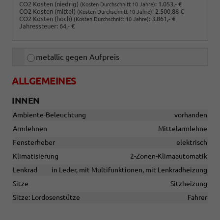
CO2 Kosten (niedrig)
:
1.053,- €
(Kosten Durchschnitt 10 Jahre)
CO2 Kosten (mittel)
:
2.500,88 €
(Kosten Durchschnitt 10 Jahre)
CO2 Kosten (hoch)
:
3.861,- €
(Kosten Durchschnitt 10 Jahre)
Jahressteuer:
64,- €
metallic gegen Aufpreis
ALLGEMEINES
INNEN
Ambiente-Beleuchtung
vorhanden
Armlehnen
Mittelarmlehne
Fensterheber
elektrisch
Klimatisierung
2-Zonen-Klimaautomatik
Lenkrad
in Leder, mit Multifunktionen, mit Lenkradheizung
Sitze
Sitzheizung
Sitze: Lordosenstütze
Fahrer