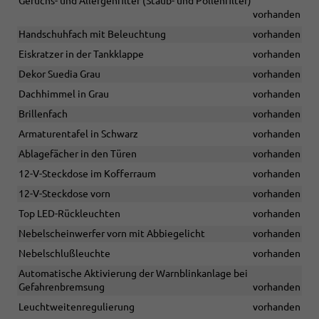
Geruchs- und Allergenfilter (Staub- und Pollenfilter)
vorhanden
Handschuhfach mit Beleuchtung
vorhanden
Eiskratzer in der Tankklappe
vorhanden
Dekor Suedia Grau
vorhanden
Dachhimmel in Grau
vorhanden
Brillenfach
vorhanden
Armaturentafel in Schwarz
vorhanden
Ablagefächer in den Türen
vorhanden
12-V-Steckdose im Kofferraum
vorhanden
12-V-Steckdose vorn
vorhanden
Top LED-Rückleuchten
vorhanden
Nebelscheinwerfer vorn mit Abbiegelicht
vorhanden
Nebelschlußleuchte
vorhanden
Automatische Aktivierung der Warnblinkanlage bei
Gefahrenbremsung
vorhanden
Leuchtweitenregulierung
vorhanden