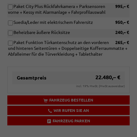
Paket City Plus Rückfahrkamera + Parksensoren
995,– €
vorne + Kessy mit Alarmanlage + Fahrprofilauswahl
Suedia/Leder mit elektrischem Fahrersitz
950,– €
Beheizbare äußere Rücksitze
240,– €
Paket Funktion Türkantenschutz an den vorderen
265,– €
und hinteren Seitentüren + Doppelseitige Kofferraummatte +
Abfalleimer für die Türverkleidung + Tablethalter
22.480,– €
Gesamtpreis
incl. 19% MwSt. (MwSt ausweisbar)
FAHRZEUG BESTELLEN
WIR RUFEN SIE AN
FAHRZEUG PARKEN