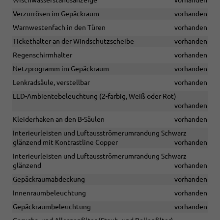
Wischwasserstandsanzeige
vorhanden
Verzurrösen im Gepäckraum
vorhanden
Warnwestenfach in den Türen
vorhanden
Tickethalter an der Windschutzscheibe
vorhanden
Regenschirmhalter
vorhanden
Netzprogramm im Gepäckraum
vorhanden
Lenkradsäule, verstellbar
vorhanden
LED-Ambientebeleuchtung (2-farbig, Weiß oder Rot)
vorhanden
Kleiderhaken an den B-Säulen
vorhanden
Interieurleisten und Luftausströmerumrandung Schwarz
glänzend mit Kontrastline Copper
vorhanden
Interieurleisten und Luftausströmerumrandung Schwarz
glänzend
vorhanden
Gepäckraumabdeckung
vorhanden
Innenraumbeleuchtung
vorhanden
Gepäckraumbeleuchtung
vorhanden