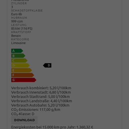
ZYLINDER
3
SCHADSTOFFKLASSE
Euro 6b
HUBRAUM
999 ccm
LEISTUNG
85 kW (116 PS)
KRAFTSTOFF
Benzin
KATEGORIE
Limousine
Verbrauch kombiniert:
5,20 l/100km
Verbrauch Innenstadt:
6,80 l/100km
Verbrauch Stadtrand:
5,00 l/100km
Verbrauch Landstraße:
4,40 l/100km
Verbrauch Autobahn:
5,20 l/100km
CO
-Emissionen:
117,00 g/km
2
CO
-Klasse:
D
2
DOWNLOAD
Energiekosten bei 15.000 km pro Jahr:
1.360,32 €