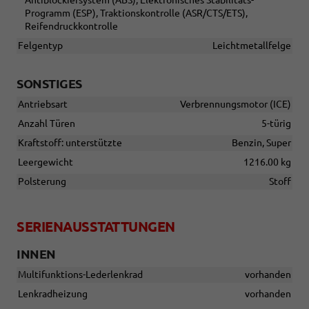
Antiblockiersystem (ABS), Elektronisches Stabilitäts-
Programm (ESP), Traktionskontrolle (ASR/CTS/ETS),
Reifendruckkontrolle
Felgentyp
Leichtmetallfelge
SONSTIGES
Antriebsart
Verbrennungsmotor (ICE)
Anzahl Türen
5-türig
Kraftstoff: unterstützte
Benzin, Super
Leergewicht
1216.00 kg
Polsterung
Stoff
SERIENAUSSTATTUNGEN
INNEN
Multifunktions-Lederlenkrad
vorhanden
Lenkradheizung
vorhanden