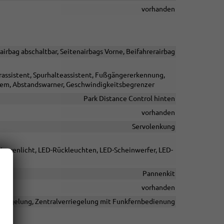
vorhanden
airbag abschaltbar, Seitenairbags Vorne, Beifahrerairbag
assistent, Spurhalteassistent, Fußgängererkennung,
tem, Abstandswarner, Geschwindigkeitsbegrenzer
Park Distance Control hinten
vorhanden
Servolenkung
 Kurvenlicht, LED-Rückleuchten, LED-Scheinwerfer, LED-
Pannenkit
vorhanden
rriegelung, Zentralverriegelung mit Funkfernbedienung