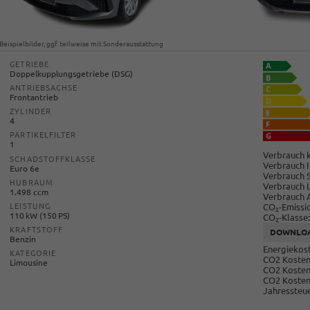
Beispielbilder, ggf. teilweise mit Sonderausstattung
GETRIEBE
Doppelkupplungsgetriebe (DSG)
ANTRIEBSACHSE
Frontantrieb
ZYLINDER
4
PARTIKELFILTER
1
Verbrauch k
SCHADSTOFFKLASSE
Verbrauch I
Euro 6e
Verbrauch 
HUBRAUM
Verbrauch 
1.498 ccm
Verbrauch 
CO
-Emissi
LEISTUNG
2
110 kW (150 PS)
CO
-Klasse:
2
KRAFTSTOFF
DOWNLO
Benzin
Energiekost
KATEGORIE
CO2 Kosten 
Limousine
CO2 Kosten
CO2 Kosten
Jahressteue