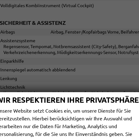
Volldigitales Kombiinstrument (Virtual Cockpit)
SICHERHEIT & ASSISTENZ
Airbags
Airbag, Fenster-/Kopfairbags Vorne, Beifahrer
Assistenzsysteme
Regensensor, Tempomat, Notbremsassistent (City-Safety), Berganfahr
Verkehrzeichenerkennung, Müdigkeitserkennungs-Sensor, Notrufsys
Einparkhilfe
Innenspiegel automatisch abblendend
Lenkung
Lichttechnik
Kurvenlicht, Lichtsensor, Nebelscheinwerfer, Nebelscheinwerfer mit
WIR RESPEKTIEREN IHRE PRIVATSPHÄRE
Tagfahrlicht
Pannenhilfe
nsere Website setzt Cookies ein, um unsere Dienste für Sie
Start/Stop-Automatik
ereitzustellen. Hierbei berücksichtigen wir Ihre Auswahl und
Zentralverriegelung
Zentralve
erarbeiten nur die Daten für Marketing, Analytics und
ersonalisierung, für die Sie uns Ihr Einverständnis geben. Sie