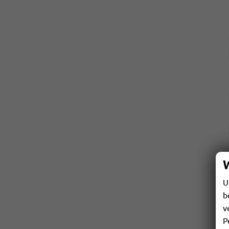
U
b
v
P