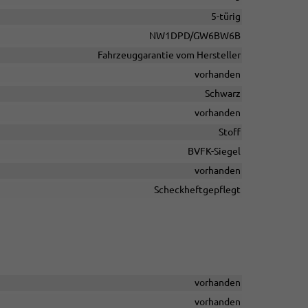
5-türig
NW1DPD/GW6BW6B
Fahrzeuggarantie vom Hersteller
vorhanden
Schwarz
vorhanden
Stoff
BVFK-Siegel
vorhanden
Scheckheftgepflegt
vorhanden
vorhanden