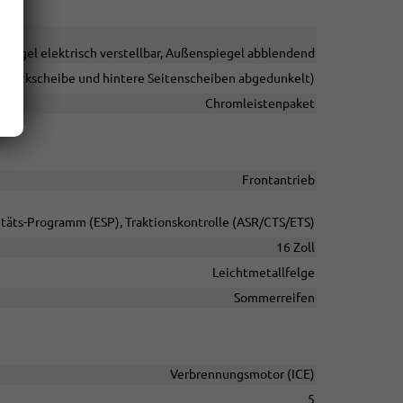
piegel elektrisch verstellbar, Außenspiegel abblendend
 (Heckscheibe und hintere Seitenscheiben abgedunkelt)
Chromleistenpaket
Frontantrieb
litäts-Programm (ESP), Traktionskontrolle (ASR/CTS/ETS)
16 Zoll
Leichtmetallfelge
Sommerreifen
Verbrennungsmotor (ICE)
5