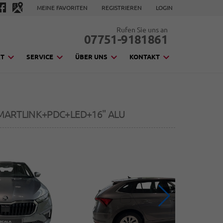
MEINE FAVORITEN
REGISTRIEREN
LOGIN
Rufen Sie uns an
07751-9181861
KT
SERVICE
ÜBER UNS
KONTAKT
MARTLINK+PDC+LED+16" ALU