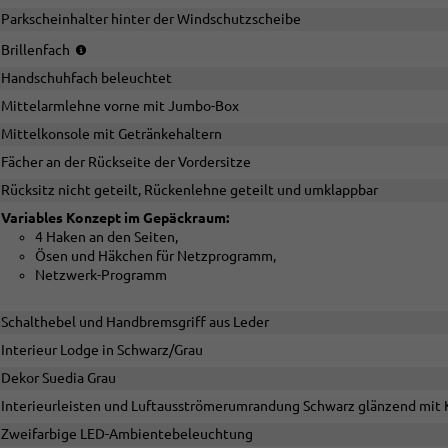
Parkscheinhalter hinter der Windschutzscheibe
Entfällt
Brillenfach
bei
Handschuhfach beleuchtet
der
Wahl
Mittelarmlehne vorne mit Jumbo-Box
des
Mittelkonsole mit Getränkehaltern
Panoramadachs
Fächer an der Rückseite der Vordersitze
Rücksitz nicht geteilt, Rückenlehne geteilt und umklappbar
Variables Konzept im Gepäckraum:
4 Haken an den Seiten,
Ösen und Häkchen für Netzprogramm,
Netzwerk-Programm
Schalthebel und Handbremsgriff aus Leder
Interieur Lodge in Schwarz/Grau
Dekor Suedia Grau
Interieurleisten und Luftausströmerumrandung Schwarz glänzend mit 
Zweifarbige LED-Ambientebeleuchtung