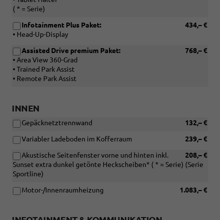
( * = Serie)
Infotainment Plus Paket:
434,– €
• Head-Up-Display
Assisted Drive premium Paket:
768,– €
• Area View 360-Grad
• Trained Park Assist
• Remote Park Assist
INNEN
Gepäcknetztrennwand
132,– €
Variabler Ladeboden im Kofferraum
239,– €
Akustische Seitenfenster vorne und hinten inkl.
208,– €
Sunset extra dunkel getönte Heckscheiben* ( * = Serie) (Serie
Sportline)
Motor-/Innenraumheizung
1.083,– €
INFOTAINMENT & KOMMUNIKATION