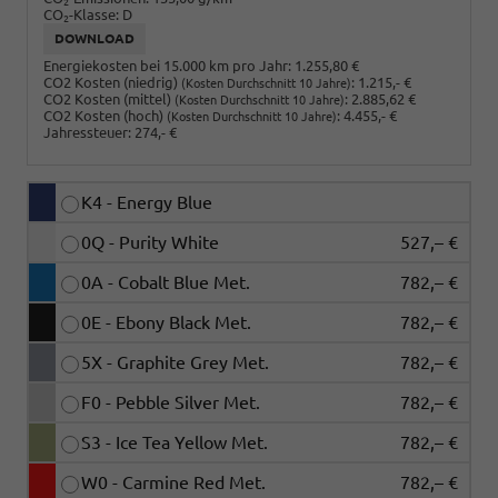
2
CO
-Klasse:
D
2
DOWNLOAD
Energiekosten bei 15.000 km pro Jahr:
1.255,80 €
CO2 Kosten (niedrig)
:
1.215,- €
(Kosten Durchschnitt 10 Jahre)
CO2 Kosten (mittel)
:
2.885,62 €
(Kosten Durchschnitt 10 Jahre)
CO2 Kosten (hoch)
:
4.455,- €
(Kosten Durchschnitt 10 Jahre)
Jahressteuer:
274,- €
K4 - Energy Blue
0Q - Purity White
527,– €
0A - Cobalt Blue Met.
782,– €
0E - Ebony Black Met.
782,– €
5X - Graphite Grey Met.
782,– €
F0 - Pebble Silver Met.
782,– €
S3 - Ice Tea Yellow Met.
782,– €
W0 - Carmine Red Met.
782,– €