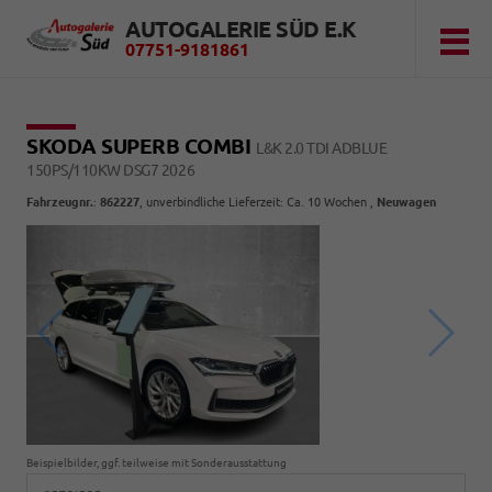
AUTOGALERIE SÜD E.K
07751-9181861
SKODA SUPERB COMBI
L&K 2.0 TDI ADBLUE
150PS/110KW DSG7 2026
Fahrzeugnr.
:
862227
, unverbindliche Lieferzeit: Ca. 10 Wochen ,
Neuwagen
Beispielbilder, ggf. teilweise mit Sonderausstattung