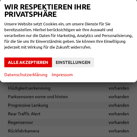
Erweiterter Insassenschutz (PreCrash)
vorhanden
WIR RESPEKTIEREN IHRE
PRIVATSPHÄRE
Exit-Warnsystem
vorhanden
Fahrer- und Beifahrerairbag sowie Knieairbag auf der
Unsere Website setzt Cookies ein, um unsere Dienste für Sie
Fahrerseite, Seitenairbags und Vorhangairbags vorne
bereitzustellen. Hierbei berücksichtigen wir Ihre Auswahl und
vorhanden
verarbeiten nur die Daten für Marketing, Analytics und Personalisierung,
für die Sie uns Ihr Einverständnis geben. Sie können Ihre Einwilligung
Frontassistent mit Fußgänger- und Radfahrerschutz
jederzeit mit Wirkung für die Zukunft widerrufen.
vorhanden
Funkfernbedienung für die Zentralverriegelung
vorhanden
ALLE AKZEPTIEREN
EINSTELLUNGEN
Lichtassistent mit Coming Home/Leaving Home Funktion
vorhanden
Datenschutzerklärung
Impressum
Multifunktionskamera
vorhanden
Müdigkeitserkennung
vorhanden
Parksensoren vorne und hinten
vorhanden
Progressive Lenkung
vorhanden
Rear Traffic Alert
vorhanden
Regensensor
vorhanden
Rückfahrkamera
vorhanden