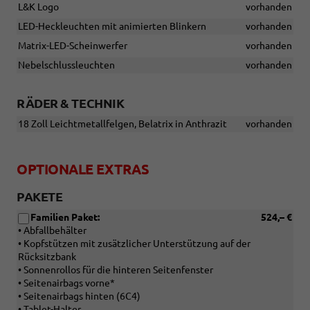
L&K Logo
vorhanden
LED-Heckleuchten mit animierten Blinkern
vorhanden
Matrix-LED-Scheinwerfer
vorhanden
Nebelschlussleuchten
vorhanden
RÄDER & TECHNIK
18 Zoll Leichtmetallfelgen, Belatrix in Anthrazit
vorhanden
OPTIONALE EXTRAS
PAKETE
Familien Paket:
524,– €
• Abfallbehälter
• Kopfstützen mit zusätzlicher Unterstützung auf der
Rücksitzbank
• Sonnenrollos für die hinteren Seitenfenster
• Seitenairbags vorne*
• Seitenairbags hinten (6C4)
• Tablet-Halter