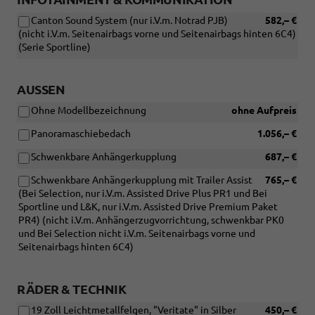
Canton Sound System (nur i.V.m. Notrad PJB)
582,– €
(nicht i.V.m. Seitenairbags vorne und Seitenairbags hinten 6C4)
(Serie Sportline)
AUSSEN
Ohne Modellbezeichnung
ohne Aufpreis
Panoramaschiebedach
1.056,– €
Schwenkbare Anhängerkupplung
687,– €
Schwenkbare Anhängerkupplung mit Trailer Assist
765,– €
(Bei Selection, nur i.V.m. Assisted Drive Plus PR1 und Bei
Sportline und L&K, nur i.V.m. Assisted Drive Premium Paket
PR4) (nicht i.V.m. Anhängerzugvorrichtung, schwenkbar PK0
und Bei Selection nicht i.V.m. Seitenairbags vorne und
Seitenairbags hinten 6C4)
RÄDER & TECHNIK
19 Zoll Leichtmetallfelgen, "Veritate" in Silber
450,– €