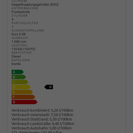
GETRIEBE
Doppelkupplungsgetriebe (DSG)
ANTRIEBSACHSE
Frontantrieb
ZYLINDER
4
PARTIKELFILTER
1
SCHADSTOFFKLASSE
Euro 6 EB
HUBRAUM
1.968 ccm
LEISTUNG
110 kW (150 PS)
KRAFTSTOFF
Diesel
KATEGORIE
Kombi
Verbrauch kombiniert:
5,20 l/100km
Verbrauch Innenstadt:
7,20 l/100km
Verbrauch Stadtrand:
5,30 l/100km
Verbrauch Landstraße:
4,40 l/100km
Verbrauch Autobahn:
5,00 l/100km
CO
-Emissionen:
135,00 g/km