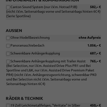
Canton Sound System (nur i.V.m. Notrad PJB)
582,– €
(nicht i.V.m. Seitenairbags vorne und Seitenairbags hinten 6C4)
(Serie Sportline)
AUSSEN
Ohne Modellbezeichnung
ohne Aufpreis
Panoramaschiebedach
1.056,– €
Schwenkbare Anhängerkupplung
687,– €
Schwenkbare Anhängerkupplung mit Trailer Assist
765,– €
(Bei Selection, nur i.V.m. Assisted Drive Plus PR1 und Bei
Sportline und L&K, nur i.V.m. Assisted Drive Premium Paket
PR4) (nicht i.V.m. Anhängerzugvorrichtung, schwenkbar PK0
und Bei Selection nicht i.V.m. Seitenairbags vorne und
Seitenairbags hinten 6C4)
RÄDER & TECHNIK
19 Zoll Leichtmetallfelgen, "Veritate" in Silber
450,– €