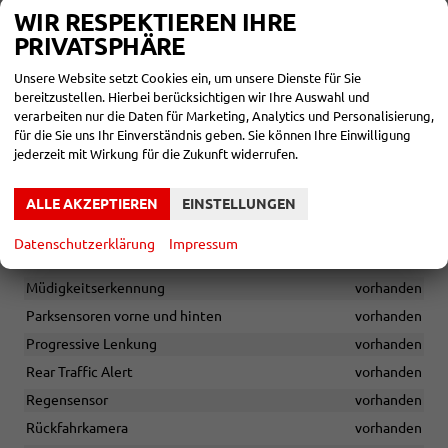
Erweiterter Insassenschutz (PreCrash)
vorhanden
WIR RESPEKTIEREN IHRE
PRIVATSPHÄRE
Exit-Warnsystem
vorhanden
Fahrer- und Beifahrerairbag sowie Knieairbag auf der
Unsere Website setzt Cookies ein, um unsere Dienste für Sie
Fahrerseite, Seitenairbags und Vorhangairbags vorne
bereitzustellen. Hierbei berücksichtigen wir Ihre Auswahl und
vorhanden
verarbeiten nur die Daten für Marketing, Analytics und Personalisierung,
für die Sie uns Ihr Einverständnis geben. Sie können Ihre Einwilligung
Frontassistent mit Fußgänger- und Radfahrerschutz
jederzeit mit Wirkung für die Zukunft widerrufen.
vorhanden
Funkfernbedienung für die Zentralverriegelung
vorhanden
ALLE AKZEPTIEREN
EINSTELLUNGEN
Lichtassistent mit Coming Home/Leaving Home Funktion
vorhanden
Datenschutzerklärung
Impressum
Multifunktionskamera
vorhanden
Müdigkeitserkennung
vorhanden
Parksensoren vorne und hinten
vorhanden
Progressive Lenkung
vorhanden
Rear Traffic Alert
vorhanden
Regensensor
vorhanden
Rückfahrkamera
vorhanden