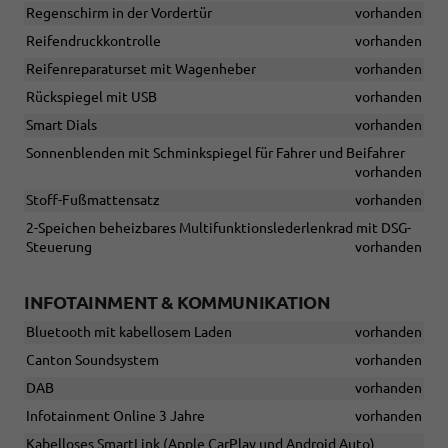
Regenschirm in der Vordertür
vorhanden
Reifendruckkontrolle
vorhanden
Reifenreparaturset mit Wagenheber
vorhanden
Rückspiegel mit USB
vorhanden
Smart Dials
vorhanden
Sonnenblenden mit Schminkspiegel für Fahrer und Beifahrer
vorhanden
Stoff-Fußmattensatz
vorhanden
2-Speichen beheizbares Multifunktionslederlenkrad mit DSG-
Steuerung
vorhanden
INFOTAINMENT & KOMMUNIKATION
Bluetooth mit kabellosem Laden
vorhanden
Canton Soundsystem
vorhanden
DAB
vorhanden
Infotainment Online 3 Jahre
vorhanden
Kabelloses SmartLink (Apple CarPlay und Android Auto)