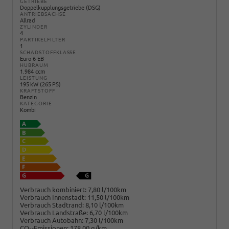
GETRIEBE
Doppelkupplungsgetriebe (DSG)
ANTRIEBSACHSE
Allrad
ZYLINDER
4
PARTIKELFILTER
1
SCHADSTOFFKLASSE
Euro 6 EB
HUBRAUM
1.984 ccm
LEISTUNG
195 kW (265 PS)
KRAFTSTOFF
Benzin
KATEGORIE
Kombi
Verbrauch kombiniert:
7,80 l/100km
Verbrauch Innenstadt:
11,50 l/100km
Verbrauch Stadtrand:
8,10 l/100km
Verbrauch Landstraße:
6,70 l/100km
Verbrauch Autobahn:
7,30 l/100km
CO
-Emissionen:
178,00 g/km