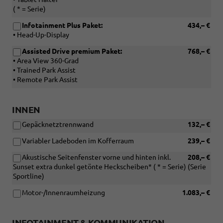
( * = Serie)
Infotainment Plus Paket:
434,– €
• Head-Up-Display
Assisted Drive premium Paket:
768,– €
• Area View 360-Grad
• Trained Park Assist
• Remote Park Assist
INNEN
Gepäcknetztrennwand
132,– €
Variabler Ladeboden im Kofferraum
239,– €
Akustische Seitenfenster vorne und hinten inkl.
208,– €
Sunset extra dunkel getönte Heckscheiben* ( * = Serie) (Serie
Sportline)
Motor-/Innenraumheizung
1.083,– €
INFOTAINMENT & KOMMUNIKATION