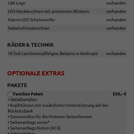
L&K Logo
vorhanden
LED-Heckleuchten mit animierten Blinkern
vorhanden
Matrix-LED-Scheinwerfer
vorhanden
Nebelschlussleuchten
vorhanden
RÄDER & TECHNIK
18 Zoll Leichtmetallfelgen, Belatrix in Anthrazit
vorhanden
OPTIONALE EXTRAS
PAKETE
Familien Paket:
524,– €
• Abfallbehälter
• Kopfstützen mit zusätzlicher Unterstützung auf der
Rücksitzbank
• Sonnenrollos für die hinteren Seitenfenster
• Seitenairbags vorne*
• Seitenairbags hinten (6C4)
• Tablet-Halter