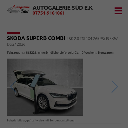
AUTOGALERIE SÜD E.K
07751-9181861
SKODA SUPERB COMBI
L&K 2.0 TSI 4X4 265PS/195KW
DSG7 2026
Fahrzeugnr.
:
862226
, unverbindliche Lieferzeit: Ca. 10 Wochen ,
Neuwagen
Beispielbilder, ggf. teilweise mit Sonderausstattung