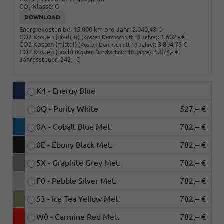
2
CO
-Klasse:
G
2
DOWNLOAD
Energiekosten bei 15.000 km pro Jahr:
2.040,48 €
CO2 Kosten (niedrig)
:
1.602,- €
(Kosten Durchschnitt 10 Jahre)
CO2 Kosten (mittel)
:
3.804,75 €
(Kosten Durchschnitt 10 Jahre)
CO2 Kosten (hoch)
:
5.874,- €
(Kosten Durchschnitt 10 Jahre)
Jahressteuer:
242,- €
K4 - Energy Blue
0Q - Purity White
527,– €
0A - Cobalt Blue Met.
782,– €
0E - Ebony Black Met.
782,– €
5X - Graphite Grey Met.
782,– €
F0 - Pebble Silver Met.
782,– €
S3 - Ice Tea Yellow Met.
782,– €
W0 - Carmine Red Met.
782,– €