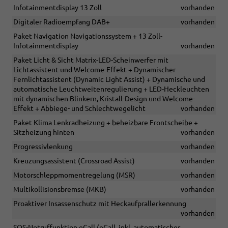
Infotainmentdisplay 13 Zoll
vorhanden
Digitaler Radioempfang DAB+
vorhanden
Paket Navigation Navigationssystem + 13 Zoll-
Infotainmentdisplay
vorhanden
Paket Licht & Sicht Matrix-LED-Scheinwerfer mit
Lichtassistent und Welcome-Effekt + Dynamischer
Fernlichtassistent (Dynamic Light Assist) + Dynamische und
automatische Leuchtweitenregulierung + LED-Heckleuchten
mit dynamischen Blinkern, Kristall-Design und Welcome-
Effekt + Abbiege- und Schlechtwegelicht
vorhanden
Paket Klima Lenkradheizung + beheizbare Frontscheibe +
Sitzheizung hinten
vorhanden
Progressivlenkung
vorhanden
Kreuzungsassistent (Crossroad Assist)
vorhanden
Motorschleppmomentregelung (MSR)
vorhanden
Multikollisionsbremse (MKB)
vorhanden
Proaktiver Insassenschutz mit Heckaufprallerkennung
vorhanden
SOS-Notruffunktion eCall (eCall, inkl. automatischer