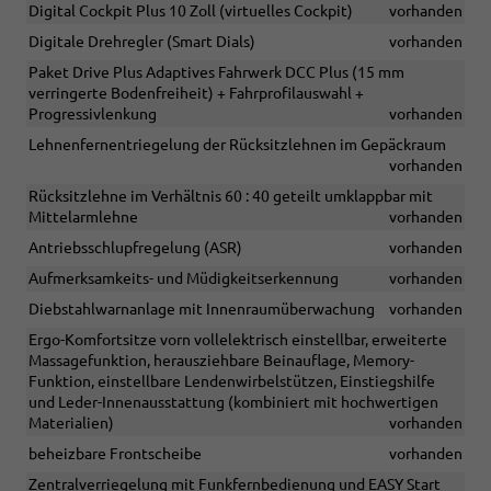
Digital Cockpit Plus 10 Zoll (virtuelles Cockpit)
vorhanden
Digitale Drehregler (Smart Dials)
vorhanden
Paket Drive Plus Adaptives Fahrwerk DCC Plus (15 mm
verringerte Bodenfreiheit) + Fahrprofilauswahl +
Progressivlenkung
vorhanden
Lehnenfernentriegelung der Rücksitzlehnen im Gepäckraum
vorhanden
Rücksitzlehne im Verhältnis 60 : 40 geteilt umklappbar mit
Mittelarmlehne
vorhanden
Antriebsschlupfregelung (ASR)
vorhanden
Aufmerksamkeits- und Müdigkeitserkennung
vorhanden
Diebstahlwarnanlage mit Innenraumüberwachung
vorhanden
Ergo-Komfortsitze vorn vollelektrisch einstellbar, erweiterte
Massagefunktion, herausziehbare Beinauflage, Memory-
Funktion, einstellbare Lendenwirbelstützen, Einstiegshilfe
und Leder-Innenausstattung (kombiniert mit hochwertigen
Materialien)
vorhanden
beheizbare Frontscheibe
vorhanden
Zentralverriegelung mit Funkfernbedienung und EASY Start