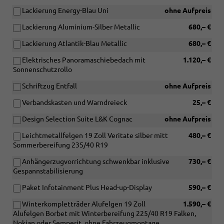
Lackierung Energy-Blau Uni
ohne Aufpreis
Lackierung Aluminium-Silber Metallic
680,– €
Lackierung Atlantik-Blau Metallic
680,– €
Elektrisches Panoramaschiebedach mit
1.120,– €
Sonnenschutzrollo
Schriftzug Entfall
ohne Aufpreis
Verbandskasten und Warndreieck
25,– €
Design Selection Suite L&K Cognac
ohne Aufpreis
Leichtmetallfelgen 19 Zoll Veritate silber mitt
480,– €
Sommerbereifung 235/40 R19
Anhängerzugvorrichtung schwenkbar inklusive
730,– €
Gespannstabilisierung
Paket Infotainment Plus Head-up-Display
590,– €
Winterkompletträder Alufelgen 19 Zoll
1.590,– €
Alufelgen Borbet mit Winterbereifung 225/40 R19 Falken,
Nokian oder Semperit, ohne Fahrzeugmontage