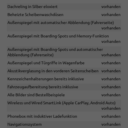
Dachreling in Silber eloxiert
vorhanden
Beheizte Scheibenwaschdüsen
vorhanden
Außenspiegel mit automatischer Abblendung (Fahrerseite)
vorhanden
Außenspiegel mit Boarding-Spots und Memory-Funktion
vorhanden
Außenspiegel mit Boarding-Spots und automatischer
Abblendung (Fahrerseite)
vorhanden
Außenspiegel und Türgriffe in Wagenfarbe
vorhanden
Akustikverglasung in den vorderen Seitenscheiben
vorhanden
Kennzeichenhalterungen bereits inklusive
vorhanden
Fahrzeugaufbereitung bereits inklusive
vorhanden
Alle Bilder sind Bestellbeispiele
vorhanden
Wireless und Wired SmartLink (Apple CarPlay, Android Auto)
vorhanden
Phonebox mit induktiver Ladefunktion
vorhanden
Navigationssystem
vorhanden