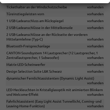
Smartphone-Taschen
vorhanden
Tickethalter an der Windschutzscheibe
vorhanden
Türeinstiegsleisten vorn
vorhanden
1 USB-Ladeanschluss am Rückspiegel
vorhanden
2 USB-Ladeanschlüsse in der Mittelkonsole
vorhanden
2 USB-Ladeanschlüsse an der Rückseite der vorderen
Mittelarmlehne (Typ-C)
vorhanden
Bluetooth-Freisprechanlage
vorhanden
CANTON-Soundsystem 14 Lautsprecher (12 Lautsprecher, 1
Zentrallautsprecher, 1 Subwoofer)
vorhanden
Matrix-LED-Scheinwerfer
vorhanden
Design Selection Suite L&K Schwarz
vorhanden
dynamischer Fernlichtassistenten (Dynamic Light Assist)
vorhanden
LED-Heckleuchten in Kristallglasoptik mit animierten Blinkern
und Welcome-Effekt
vorhanden
Fahrlichtassistent (Easy Light Assist Tunnellicht, Coming- und
Leaving-Home-Funktion)
vorhanden