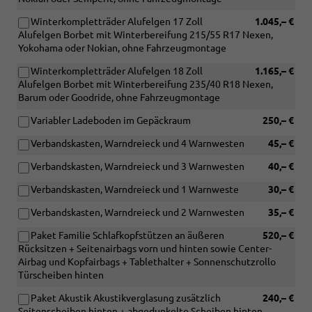
Winterkompletträder Alufelgen 17 Zoll
1.045,– €
Alufelgen Borbet mit Winterbereifung 215/55 R17 Nexen,
Yokohama oder Nokian, ohne Fahrzeugmontage
Winterkompletträder Alufelgen 18 Zoll
1.165,– €
Alufelgen Borbet mit Winterbereifung 235/40 R18 Nexen,
Barum oder Goodride, ohne Fahrzeugmontage
Variabler Ladeboden im Gepäckraum
250,– €
Verbandskasten, Warndreieck und 4 Warnwesten
45,– €
Verbandskasten, Warndreieck und 3 Warnwesten
40,– €
Verbandskasten, Warndreieck und 1 Warnweste
30,– €
Verbandskasten, Warndreieck und 2 Warnwesten
35,– €
Paket Familie Schlafkopfstützen an äußeren
520,– €
Rücksitzen + Seitenairbags vorn und hinten sowie Center-
Airbag und Kopfairbags + Tablethalter + Sonnenschutzrollo
Türscheiben hinten
Paket Akustik Akustikverglasung zusätzlich
240,– €
Seitenscheiben hinten + abgedunkelte Scheiben hinten