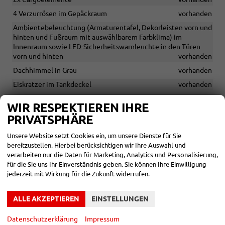
4 Verzurrösen im Gepäckraum
vorhanden
Ambientebeleuchtung (Armaturentafel, Dekorleisten vorn und
hinten und Fußraum mit auswählbarem Farbklima) im
Innenraum sowie LED-Sicherheitswarnleuchte in den Türen
vorn und hinten
vorhanden
Dachhimmel in Grau
vorhanden
Eiskratzer im Tankdeckel
vorhanden
Gepäckraumabdeckung, herausnehmbar
vorhanden
WIR RESPEKTIEREN IHRE
Kopfstützen vorn, höhen- und längs einstellbar
vorhanden
PRIVATSPHÄRE
Mittelarmlehne hinten
vorhanden
Unsere Website setzt Cookies ein, um unsere Dienste für Sie
Mittelarmlehne mit Ablagefach und 12-Volt-Steckdose
bereitzustellen. Hierbei berücksichtigen wir Ihre Auswahl und
vorhanden
verarbeiten nur die Daten für Marketing, Analytics und Personalisierung,
Netzprogramm im Gepäckraum (3 Netze)
vorhanden
für die Sie uns Ihr Einverständnis geben. Sie können Ihre Einwilligung
jederzeit mit Wirkung für die Zukunft widerrufen.
Regenschirm- und Besenfächer in den Vordertüren
vorhanden
Sonnenblenden mit beleuchtetem Make-up-Spiegel auf Fahrer-
ALLE AKZEPTIEREN
EINSTELLUNGEN
und Beifahrerseite
vorhanden
Taschen an den Rückseiten der Vordersitze inklusive
Datenschutzerklärung
Impressum