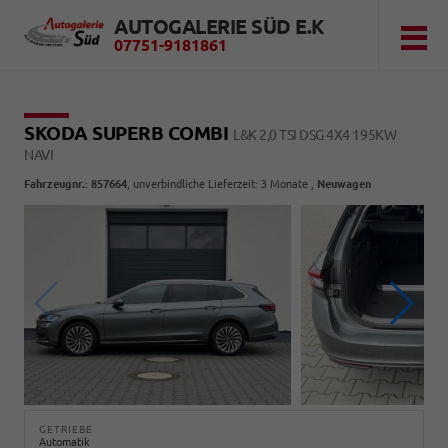
AUTOGALERIE SÜD E.K
07751-9181861
SKODA SUPERB COMBI
L&K 2,0 TSI DSG 4X4 195KW
NAVI
Fahrzeugnr.
:
857664
, unverbindliche Lieferzeit:
3 Monate
,
Neuwagen
GETRIEBE
Automatik