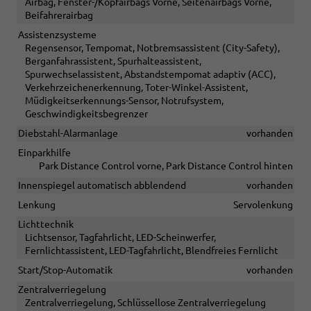
Airbag, Fenster-/Kopfairbags Vorne, Seitenairbags Vorne,
Beifahrerairbag
Assistenzsysteme
Regensensor, Tempomat, Notbremsassistent (City-Safety),
Berganfahrassistent, Spurhalteassistent,
Spurwechselassistent, Abstandstempomat adaptiv (ACC),
Verkehrzeichenerkennung, Toter-Winkel-Assistent,
Müdigkeitserkennungs-Sensor, Notrufsystem,
Geschwindigkeitsbegrenzer
Diebstahl-Alarmanlage
vorhanden
Einparkhilfe
Park Distance Control vorne, Park Distance Control hinten
Innenspiegel automatisch abblendend
vorhanden
Lenkung
Servolenkung
Lichttechnik
Lichtsensor, Tagfahrlicht, LED-Scheinwerfer,
Fernlichtassistent, LED-Tagfahrlicht, Blendfreies Fernlicht
Start/Stop-Automatik
vorhanden
Zentralverriegelung
Zentralverriegelung, Schlüssellose Zentralverriegelung