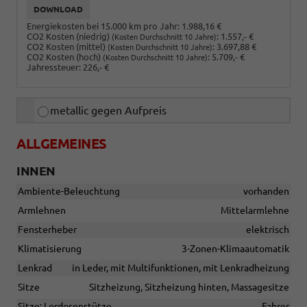
DOWNLOAD
Energiekosten bei 15.000 km pro Jahr:
1.988,16 €
CO2 Kosten (niedrig)
:
1.557,- €
(Kosten Durchschnitt 10 Jahre)
CO2 Kosten (mittel)
:
3.697,88 €
(Kosten Durchschnitt 10 Jahre)
CO2 Kosten (hoch)
:
5.709,- €
(Kosten Durchschnitt 10 Jahre)
Jahressteuer:
226,- €
metallic gegen Aufpreis
ALLGEMEINES
INNEN
Ambiente-Beleuchtung
vorhanden
Armlehnen
Mittelarmlehne
Fensterheber
elektrisch
Klimatisierung
3-Zonen-Klimaautomatik
Lenkrad
in Leder, mit Multifunktionen, mit Lenkradheizung
Sitze
Sitzheizung, Sitzheizung hinten, Massagesitze
Sitze: Lordosenstütze
Fahrer