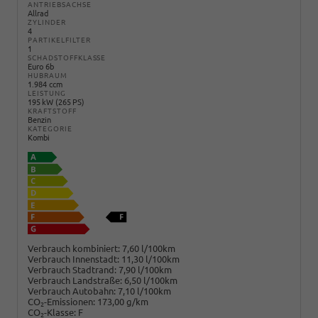
ANTRIEBSACHSE
Allrad
ZYLINDER
4
PARTIKELFILTER
1
SCHADSTOFFKLASSE
Euro 6b
HUBRAUM
1.984 ccm
LEISTUNG
195 kW (265 PS)
KRAFTSTOFF
Benzin
KATEGORIE
Kombi
Verbrauch kombiniert:
7,60 l/100km
Verbrauch Innenstadt:
11,30 l/100km
Verbrauch Stadtrand:
7,90 l/100km
Verbrauch Landstraße:
6,50 l/100km
Verbrauch Autobahn:
7,10 l/100km
CO
-Emissionen:
173,00 g/km
2
CO
-Klasse:
F
2