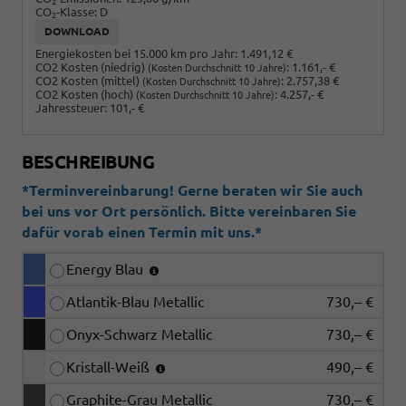
2
CO
-Klasse:
D
2
DOWNLOAD
Energiekosten bei 15.000 km pro Jahr:
1.491,12 €
CO2 Kosten (niedrig)
:
1.161,- €
(Kosten Durchschnitt 10 Jahre)
CO2 Kosten (mittel)
:
2.757,38 €
(Kosten Durchschnitt 10 Jahre)
CO2 Kosten (hoch)
:
4.257,- €
(Kosten Durchschnitt 10 Jahre)
Jahressteuer:
101,- €
BESCHREIBUNG
*Terminvereinbarung! Gerne beraten wir Sie auch
bei uns vor Ort persönlich. Bitte vereinbaren Sie
dafür vorab einen Termin mit uns.*
Energy Blau
Atlantik-Blau Metallic
730,– €
Onyx-Schwarz Metallic
730,– €
Kristall-Weiß
490,– €
Graphite-Grau Metallic
730,– €