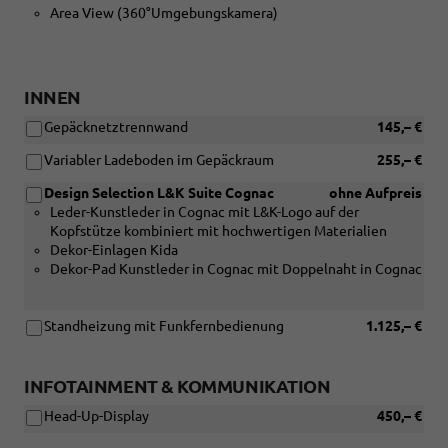
Area View (360°Umgebungskamera)
INNEN
Gepäcknetztrennwand
145,– €
Variabler Ladeboden im Gepäckraum
255,– €
Design Selection L&K Suite Cognac
ohne Aufpreis
Leder-Kunstleder in Cognac mit L&K-Logo auf der
Kopfstütze kombiniert mit hochwertigen Materialien
Dekor-Einlagen Kida
Dekor-Pad Kunstleder in Cognac mit Doppelnaht in Cognac
Standheizung mit Funkfernbedienung
1.125,– €
INFOTAINMENT & KOMMUNIKATION
Head-Up-Display
450,– €