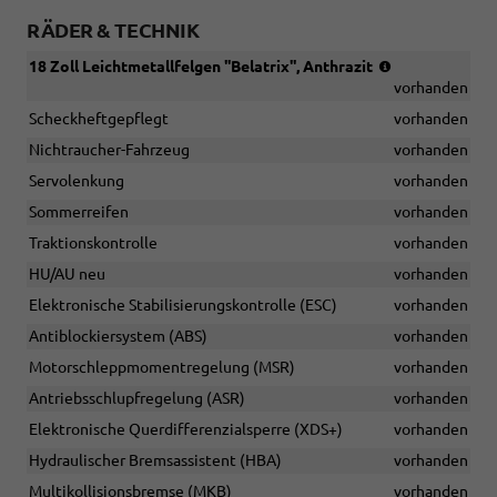
RÄDER & TECHNIK
(Bereifung
18 Zoll Leichtmetallfelgen ''Belatrix'', Anthrazit
235/45
vorhanden
R18)
Scheckheftgepflegt
vorhanden
Nichtraucher-Fahrzeug
vorhanden
Servolenkung
vorhanden
Sommerreifen
vorhanden
Traktionskontrolle
vorhanden
HU/AU neu
vorhanden
Elektronische Stabilisierungskontrolle (ESC)
vorhanden
Antiblockiersystem (ABS)
vorhanden
Motorschleppmomentregelung (MSR)
vorhanden
Antriebsschlupfregelung (ASR)
vorhanden
Elektronische Querdifferenzialsperre (XDS+)
vorhanden
Hydraulischer Bremsassistent (HBA)
vorhanden
Multikollisionsbremse (MKB)
vorhanden