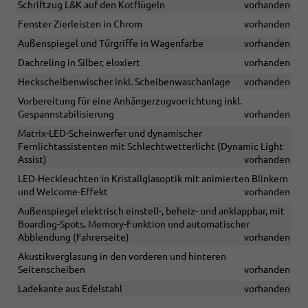
Schriftzug L&K auf den Kotflügeln
vorhanden
Fenster Zierleisten in Chrom
vorhanden
Außenspiegel und Türgriffe in Wagenfarbe
vorhanden
Dachreling in Silber, eloxiert
vorhanden
Heckscheibenwischer inkl. Scheibenwaschanlage
vorhanden
Vorbereitung für eine Anhängerzugvorrichtung inkl.
Gespannstabilisierung
vorhanden
Matrix-LED-Scheinwerfer und dynamischer
Fernlichtassistenten mit Schlechtwetterlicht (Dynamic Light
Assist)
vorhanden
LED-Heckleuchten in Kristallglasoptik mit animierten Blinkern
und Welcome-Effekt
vorhanden
Außenspiegel elektrisch einstell-, beheiz- und anklappbar, mit
Boarding-Spots, Memory-Funktion und automatischer
Abblendung (Fahrerseite)
vorhanden
Akustikverglasung in den vorderen und hinteren
Seitenscheiben
vorhanden
Ladekante aus Edelstahl
vorhanden