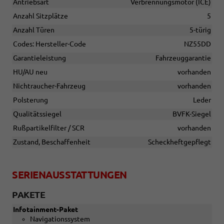
Antriebsart
Verbrennungsmotor (ICE)
Anzahl Sitzplätze
5
Anzahl Türen
5-türig
Codes: Hersteller-Code
NZ55DD
Garantieleistung
Fahrzeuggarantie
HU/AU neu
vorhanden
Nichtraucher-Fahrzeug
vorhanden
Polsterung
Leder
Qualitätssiegel
BVFK-Siegel
Rußpartikelfilter / SCR
vorhanden
Zustand, Beschaffenheit
Scheckheftgepflegt
SERIENAUSSTATTUNGEN
PAKETE
Infotainment-Paket
Navigationssystem