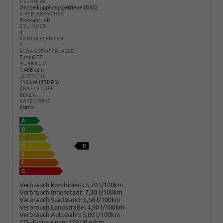
GETRIEBE
Doppelkupplungsgetriebe (DSG)
ANTRIEBSACHSE
Frontantrieb
ZYLINDER
4
PARTIKELFILTER
1
SCHADSTOFFKLASSE
Euro 6 EB
HUBRAUM
1.498 ccm
LEISTUNG
110 kW (150 PS)
KRAFTSTOFF
Benzin
KATEGORIE
Kombi
Verbrauch kombiniert:
5,70 l/100km
Verbrauch Innenstadt:
7,30 l/100km
Verbrauch Stadtrand:
5,50 l/100km
Verbrauch Landstraße:
4,90 l/100km
Verbrauch Autobahn:
5,80 l/100km
CO
-Emissionen:
129,00 g/km