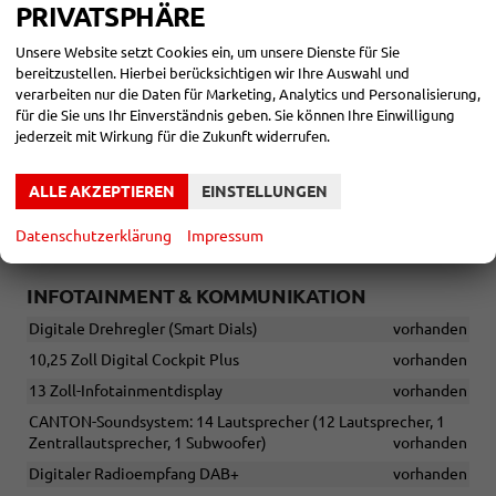
PRIVATSPHÄRE
vorhanden
Kopfstützen vorn, höhen- und längeneinstellbar
vorhanden
Unsere Website setzt Cookies ein, um unsere Dienste für Sie
bereitzustellen. Hierbei berücksichtigen wir Ihre Auswahl und
Elektrisch einstellbare Ergo-Komfortsitze vorn
verarbeiten nur die Daten für Marketing, Analytics und Personalisierung,
Massagefunktion
für die Sie uns Ihr Einverständnis geben. Sie können Ihre Einwilligung
Sitzbelüftung
jederzeit mit Wirkung für die Zukunft widerrufen.
Memory-Funktion
Einstellbare Lendenwirbelstützen
vorhanden
ALLE AKZEPTIEREN
EINSTELLUNGEN
Lehnenfernentriegelung der Rücksitzlehnen im Gepäckraum
vorhanden
Datenschutzerklärung
Impressum
INFOTAINMENT & KOMMUNIKATION
Digitale Drehregler (Smart Dials)
vorhanden
10,25 Zoll Digital Cockpit Plus
vorhanden
13 Zoll-Infotainmentdisplay
vorhanden
CANTON-Soundsystem: 14 Lautsprecher (12 Lautsprecher, 1
Zentrallautsprecher, 1 Subwoofer)
vorhanden
Digitaler Radioempfang DAB+
vorhanden