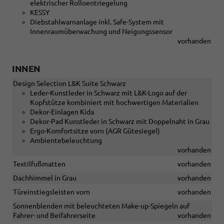
elektrischer Rolloentriegelung
KESSY
Diebstahlwarnanlage inkl. Safe-System mit
Innenraumüberwachung und Neigungssensor
vorhanden
INNEN
Design Selection L&K Suite Schwarz
Leder-Kunstleder in Schwarz mit L&K-Logo auf der
Kopfstütze kombiniert mit hochwertigen Materialien
Dekor-Einlagen Kida
Dekor-Pad Kunstleder in Schwarz mit Doppelnaht in Grau
Ergo-Komfortsitze vorn (AGR Gütesiegel)
Ambientebeleuchtung
vorhanden
Textilfußmatten
vorhanden
Dachhimmel in Grau
vorhanden
Türeinstiegsleisten vorn
vorhanden
Sonnenblenden mit beleuchteten Make-up-Spiegeln auf
Fahrer- und Beifahrerseite
vorhanden