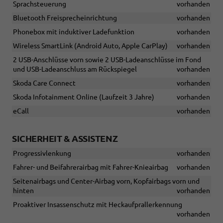
Sprachsteuerung
vorhanden
Bluetooth Freisprecheinrichtung
vorhanden
Phonebox mit induktiver Ladefunktion
vorhanden
Wireless SmartLink (Android Auto, Apple CarPlay)
vorhanden
2 USB-Anschlüsse vorn sowie 2 USB-Ladeanschlüsse im Fond
und USB-Ladeanschluss am Rückspiegel
vorhanden
Skoda Care Connect
vorhanden
Skoda Infotainment Online (Laufzeit 3 Jahre)
vorhanden
eCall
vorhanden
SICHERHEIT & ASSISTENZ
Progressivlenkung
vorhanden
Fahrer- und Beifahrerairbag mit Fahrer-Knieairbag
vorhanden
Seitenairbags und Center-Airbag vorn, Kopfairbags vorn und
hinten
vorhanden
Proaktiver Insassenschutz mit Heckaufprallerkennung
vorhanden