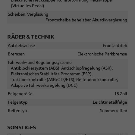
Elektrische Heckklappe, Komfortöffnung Heckklappe
(Virtuelles Pedal)
Scheiben, Verglasung
Frontscheibe beheizbar, Akustikverglasung
RÄDER & TECHNIK
Antriebsachse
Frontantrieb
Bremsen
Elektronische Parkbremse
Fahrwerk- und Regelungssysteme
Antiblockiersystem (ABS), Antischlupfregelung (ASR),
Elektronisches Stabilitäts-Programm (ESP),
Traktionskontrolle (ASR/CTS/ETS), Reifendruckkontrolle,
Adaptive Fahrwerksregelung (DCC)
Felgengröße
18 Zoll
Felgentyp
Leichtmetallfelge
Reifentyp
Sommerreifen
SONSTIGES