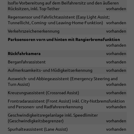
Isofix-Vorbereitung auf dem Beifahrersitz und den äußeren
Rücksitzen, inkl. Top-Tether
vorhanden
Regensensor und Fahrlichtassistent (Easy Light Assist;
Tunnellicht, Coming- und Leaving-Home-Funktion)
vorhanden
Verkehrszeichenerkennung
vorhanden
Parksensoren vorn und hinten mit Rangierbremsfunktion
vorhanden
Rückfahrkamera
vorhanden
Berganfahrassistent
vorhanden
Aufmerksamkeits- und Müdigkeitserkennung
vorhanden
Ausweich- und Abbiegeassistent (Emergency Steering and
Turn Assist)
vorhanden
Kreuzungsassistent (Crossroad Assist)
vorhanden
Frontradarassistent (Front Assist) inkl. City-Notbremsfunktion
und Personen- und Radfahrererkennung
vorhanden
Geschwindigkeitsregelanlage inkl. Speedlimiter
(Geschwindigkeitsbegrenzer)
vorhanden
Spurhalteassistent (Lane Assist)
vorhanden