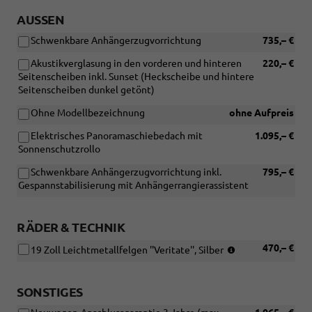
AUSSEN
Schwenkbare Anhängerzugvorrichtung
735,– €
Akustikverglasung in den vorderen und hinteren
220,– €
Seitenscheiben inkl. Sunset (Heckscheibe und hintere
Seitenscheiben dunkel getönt)
Ohne Modellbezeichnung
ohne Aufpreis
Elektrisches Panoramaschiebedach mit
1.095,– €
Sonnenschutzrollo
Schwenkbare Anhängerzugvorrichtung inkl.
795,– €
Gespannstabilisierung mit Anhängerrangierassistent
RÄDER & TECHNIK
(Bereifung
470,– €
19 Zoll Leichtmetallfelgen ''Veritate'', Silber
235/40
R19)
SONSTIGES