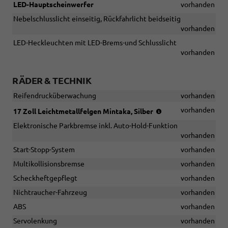
LED-Hauptscheinwerfer
vorhanden
Nebelschlusslicht einseitig, Rückfahrlicht beidseitig
vorhanden
LED-Heckleuchten mit LED-Brems-und Schlusslicht
vorhanden
RÄDER & TECHNIK
Reifendrucküberwachung
vorhanden
(Bereifung
vorhanden
17 Zoll Leichtmetallfelgen Mintaka, Silber
215/55
Elektronische Parkbremse inkl. Auto-Hold-Funktion
R17)
vorhanden
Start-Stopp-System
vorhanden
Multikollisionsbremse
vorhanden
Scheckheftgepflegt
vorhanden
Nichtraucher-Fahrzeug
vorhanden
ABS
vorhanden
Servolenkung
vorhanden