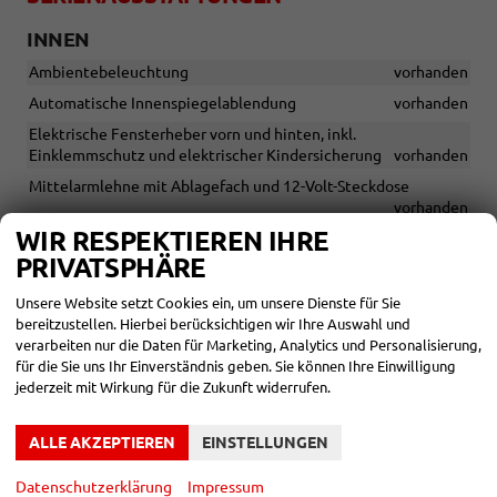
INNEN
Ambientebeleuchtung
vorhanden
Automatische Innenspiegelablendung
vorhanden
Elektrische Fensterheber vorn und hinten, inkl.
Einklemmschutz und elektrischer Kindersicherung
vorhanden
Mittelarmlehne mit Ablagefach und 12-Volt-Steckdose
vorhanden
WIR RESPEKTIEREN IHRE
Gepäckraumabdeckung mit flexibler Ablagetasche mit
elektrischer Rolloentriegelung
vorhanden
PRIVATSPHÄRE
Rücksitzlehne im Verhältnis 60:40 geteilt umklappbar mit
Unsere Website setzt Cookies ein, um unsere Dienste für Sie
Mittelarmlehne
vorhanden
bereitzustellen. Hierbei berücksichtigen wir Ihre Auswahl und
Design Selection Loft
vorhanden
verarbeiten nur die Daten für Marketing, Analytics und Personalisierung,
für die Sie uns Ihr Einverständnis geben. Sie können Ihre Einwilligung
Türeinstiegsleisten vorn
vorhanden
jederzeit mit Wirkung für die Zukunft widerrufen.
Fußraumbeleuchtung vorn und hinten
vorhanden
Lehnenfernentriegelung der Rücksitzlehnen im Gepäckraum
ALLE AKZEPTIEREN
EINSTELLUNGEN
vorhanden
Datenschutzerklärung
Impressum
12-V Steckdose im Kofferraum
vorhanden