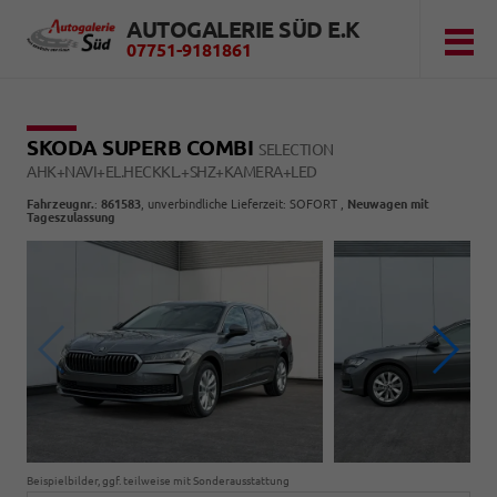
AUTOGALERIE SÜD E.K
07751-9181861
SKODA SUPERB COMBI
SELECTION
AHK+NAVI+EL.HECKKL.+SHZ+KAMERA+LED
Fahrzeugnr.
:
861583
, unverbindliche Lieferzeit: SOFORT ,
Neuwagen mit
Tageszulassung
Beispielbilder, ggf. teilweise mit Sonderausstattung