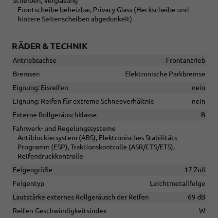
Scheiben, Verglasung
Frontscheibe beheizbar, Privacy Glass (Heckscheibe und
hintere Seitenscheiben abgedunkelt)
RÄDER & TECHNIK
Antriebsachse
Frontantrieb
Bremsen
Elektronische Parkbremse
Eignung: Eisreifen
nein
Eignung: Reifen für extreme Schneeverhältnis
nein
Externe Rollgeräuschklasse
B
Fahrwerk- und Regelungssysteme
Antiblockiersystem (ABS), Elektronisches Stabilitäts-
Programm (ESP), Traktionskontrolle (ASR/CTS/ETS),
Reifendruckkontrolle
Felgengröße
17 Zoll
Felgentyp
Leichtmetallfelge
Lautstärke externes Rollgeräusch der Reifen
69 dB
Reifen-Geschwindigkeitsindex
W