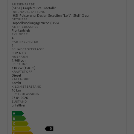
AUSSENFARBE
5X5X
Graphite-Grau Metallic
INNENAUSSTATTUNG
HS
Polsterung: Design Selection "Loft", Stoff Grau
GETRIEBE
Doppelkupplungsgetriebe (DSG)
ANTRIEBSACHSE
Frontantrieb
ZYLINDER
4
PARTIKELFILTER
1
SCHADSTOFFKLASSE
Euro 6 EB
HUBRAUM
1.968 ccm
LEISTUNG
110 kW (150 PS)
KRAFTSTOFF
Diesel
KATEGORIE
Kombi
KILOMETERSTAND
10 km
ERSTZULASSUNG
27.01.2026
ZUSTAND
unfallfrei