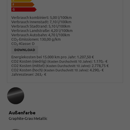
Verbrauch kombiniert:
5,00 l/100km
Verbrauch Innenstadt:
7,10 l/100km
Verbrauch Stadtrand:
5,10 l/100km
Verbrauch Landstraße:
4,20 l/100km
Verbrauch Autobahn:
4,70 l/100km
CO
-Emissionen:
130,00 g/km
2
CO
-Klasse:
D
2
DOWNLOAD
Energiekosten bei 15.000 km pro Jahr:
1.207,50 €
CO2 Kosten (niedrig)
:
1.170,- €
(Kosten Durchschnitt 10 Jahre)
CO2 Kosten (mittel)
:
2.778,75 €
(Kosten Durchschnitt 10 Jahre)
CO2 Kosten (hoch)
:
4.290,- €
(Kosten Durchschnitt 10 Jahre)
Jahressteuer:
263,- €
Außenfarbe
Graphite-Grau Metallic