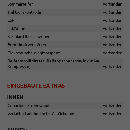
Sommerreifen
vorhanden
Traktionskontrolle
vorhanden
ESP
vorhanden
HU/AU neu
vorhanden
Standard Radschrauben
vorhanden
Bremskraftverstärker
vorhanden
Elektronische Wegfahrsperre
vorhanden
Reifenmobilitätsset (Reifenpannenspray inklusive
Kompressor)
vorhanden
EINGEBAUTE EXTRAS
INNEN
Gepäcknetztrennwand
vorhanden
Variabler Ladeboden im Gepäckraum
vorhanden
AUSSEN