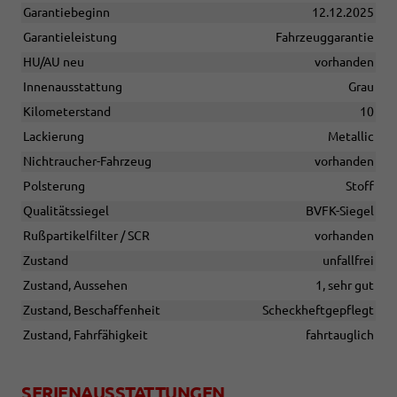
Garantiebeginn
12.12.2025
Garantieleistung
Fahrzeuggarantie
HU/AU neu
vorhanden
Innenausstattung
Grau
Kilometerstand
10
Lackierung
Metallic
Nichtraucher-Fahrzeug
vorhanden
Polsterung
Stoff
Qualitätssiegel
BVFK-Siegel
Rußpartikelfilter / SCR
vorhanden
Zustand
unfallfrei
Zustand, Aussehen
1, sehr gut
Zustand, Beschaffenheit
Scheckheftgepflegt
Zustand, Fahrfähigkeit
fahrtauglich
SERIENAUSSTATTUNGEN