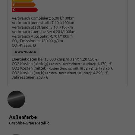
Verbrauch kombiniert:
5,00 l/100km
Verbrauch Innenstadt:
7,10 l/100km
Verbrauch Stadtrand:
5,10 l/100km
Verbrauch Landstraße:
4,20 l/100km
Verbrauch Autobahn:
4,70 l/100km
CO
-Emissionen:
130,00 g/km
2
CO
-Klasse:
D
2
DOWNLOAD
Energiekosten bei 15.000 km pro Jahr:
1.207,50 €
CO2 Kosten (niedrig)
:
1.170,- €
(Kosten Durchschnitt 10 Jahre)
CO2 Kosten (mittel)
:
2.778,75 €
(Kosten Durchschnitt 10 Jahre)
CO2 Kosten (hoch)
:
4.290,- €
(Kosten Durchschnitt 10 Jahre)
Jahressteuer:
263,- €
Außenfarbe
Graphite-Grau Metallic