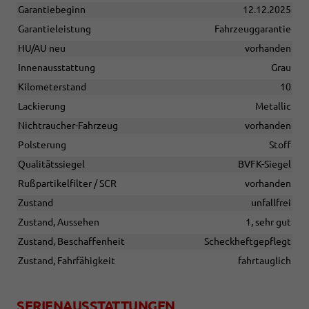
Garantiebeginn
12.12.2025
Garantieleistung
Fahrzeuggarantie
HU/AU neu
vorhanden
Innenausstattung
Grau
Kilometerstand
10
Lackierung
Metallic
Nichtraucher-Fahrzeug
vorhanden
Polsterung
Stoff
Qualitätssiegel
BVFK-Siegel
Rußpartikelfilter / SCR
vorhanden
Zustand
unfallfrei
Zustand, Aussehen
1, sehr gut
Zustand, Beschaffenheit
Scheckheftgepflegt
Zustand, Fahrfähigkeit
fahrtauglich
SERIENAUSSTATTUNGEN