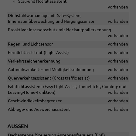
Stau-und Notfallassistent
vorhanden
Diebstahlwarnanlage mit Safe-System,
Innenraumüberwachung und Neigungssensor
vorhanden
Proaktiver Insassenschutz mit Heckaufprallerkennung
vorhanden
Regen- und Lichtsensor
vorhanden
Fernlichtassistent (Light Assist)
vorhanden
Verkehrszeichenerkennung
vorhanden
Aufmerksamkeits- und Müdigkeitserkennung
vorhanden
Querverkehrsassistent (Cross traffic assist)
vorhanden
Fahrlichtassistent (Easy Light Assist; Tunnellicht, Coming- und
Leaving-Home-Funktion)
vorhanden
Geschwindigkeitsbegrenzer
vorhanden
Abbiege- und Ausweichassistent
vorhanden
AUSSEN
Dachantenne (Steuerung Antennenfrequenz (FM))