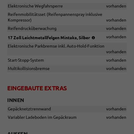
Elektronische Wegfahrsperre
vorhanden
Reifenmobilitätsset (Reifenpannenspray inklusive
Kompressor)
vorhanden
Reifendrucküberwachung
vorhanden
(Bereifung
vorhanden
17 Zoll Leichtmetallfelgen Mintaka, Silber
215/55
Elektronische Parkbremse inkl. Auto-Hold-Funktion
R17)
vorhanden
Start-Stopp-System
vorhanden
Multikollisionsbremse
vorhanden
EINGEBAUTE EXTRAS
INNEN
Gepäcknetztrennwand
vorhanden
Variabler Ladeboden im Gepäckraum
vorhanden
AUSSEN