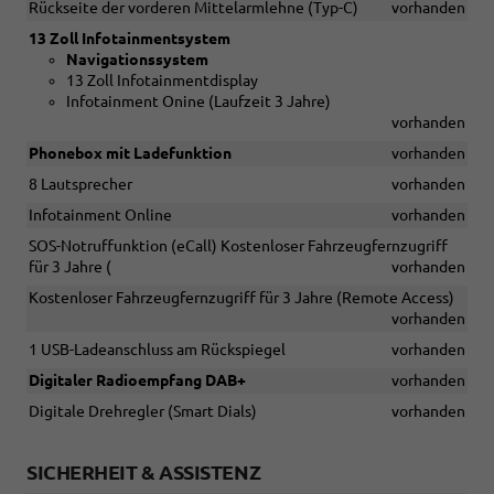
Rückseite der vorderen Mittelarmlehne (Typ-C)
vorhanden
13 Zoll Infotainmentsystem
Navigationssystem
13 Zoll Infotainmentdisplay
Infotainment Onine (Laufzeit 3 Jahre)
vorhanden
Phonebox mit Ladefunktion
vorhanden
8 Lautsprecher
vorhanden
Infotainment Online
vorhanden
SOS-Notruffunktion (eCall) Kostenloser Fahrzeugfernzugriff
für 3 Jahre (
vorhanden
Kostenloser Fahrzeugfernzugriff für 3 Jahre (Remote Access)
vorhanden
1 USB-Ladeanschluss am Rückspiegel
vorhanden
Digitaler Radioempfang DAB+
vorhanden
Digitale Drehregler (Smart Dials)
vorhanden
SICHERHEIT & ASSISTENZ