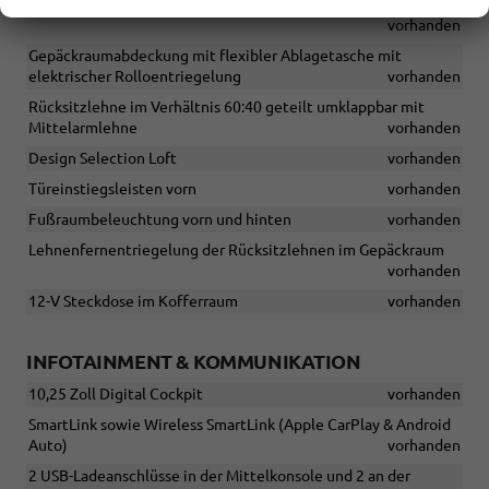
Mittelarmlehne mit Ablagefach und 12-Volt-Steckdose
vorhanden
Gepäckraumabdeckung mit flexibler Ablagetasche mit
elektrischer Rolloentriegelung
vorhanden
Rücksitzlehne im Verhältnis 60:40 geteilt umklappbar mit
Mittelarmlehne
vorhanden
Design Selection Loft
vorhanden
Türeinstiegsleisten vorn
vorhanden
Fußraumbeleuchtung vorn und hinten
vorhanden
Lehnenfernentriegelung der Rücksitzlehnen im Gepäckraum
vorhanden
12-V Steckdose im Kofferraum
vorhanden
INFOTAINMENT & KOMMUNIKATION
10,25 Zoll Digital Cockpit
vorhanden
SmartLink sowie Wireless SmartLink (Apple CarPlay & Android
Auto)
vorhanden
2 USB-Ladeanschlüsse in der Mittelkonsole und 2 an der