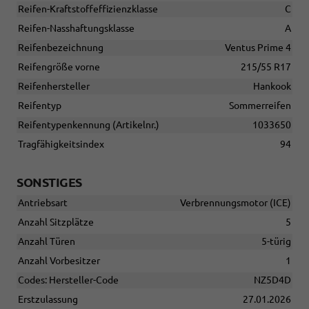
Reifen-Kraftstoffeffizienzklasse
C
Reifen-Nasshaftungsklasse
A
Reifenbezeichnung
Ventus Prime 4
Reifengröße vorne
215/55 R17
Reifenhersteller
Hankook
Reifentyp
Sommerreifen
Reifentypenkennung (Artikelnr.)
1033650
Tragfähigkeitsindex
94
SONSTIGES
Antriebsart
Verbrennungsmotor (ICE)
Anzahl Sitzplätze
5
Anzahl Türen
5-türig
Anzahl Vorbesitzer
1
Codes: Hersteller-Code
NZ5D4D
Erstzulassung
27.01.2026