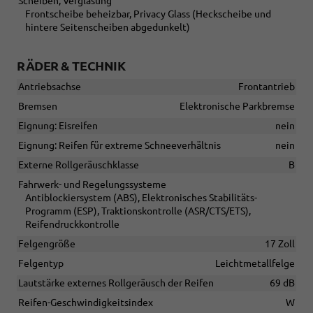
Scheiben, Verglasung
Frontscheibe beheizbar, Privacy Glass (Heckscheibe und
hintere Seitenscheiben abgedunkelt)
RÄDER & TECHNIK
Antriebsachse
Frontantrieb
Bremsen
Elektronische Parkbremse
Eignung: Eisreifen
nein
Eignung: Reifen für extreme Schneeverhältnis
nein
Externe Rollgeräuschklasse
B
Fahrwerk- und Regelungssysteme
Antiblockiersystem (ABS), Elektronisches Stabilitäts-
Programm (ESP), Traktionskontrolle (ASR/CTS/ETS),
Reifendruckkontrolle
Felgengröße
17 Zoll
Felgentyp
Leichtmetallfelge
Lautstärke externes Rollgeräusch der Reifen
69 dB
Reifen-Geschwindigkeitsindex
W