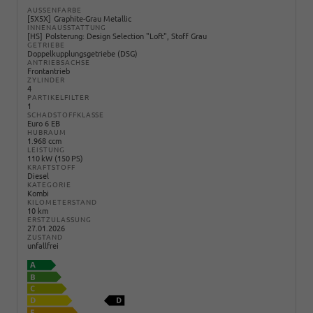
AUSSENFARBE
5X5X
Graphite-Grau Metallic
INNENAUSSTATTUNG
HS
Polsterung: Design Selection "Loft", Stoff Grau
GETRIEBE
Doppelkupplungsgetriebe (DSG)
ANTRIEBSACHSE
Frontantrieb
ZYLINDER
4
PARTIKELFILTER
1
SCHADSTOFFKLASSE
Euro 6 EB
HUBRAUM
1.968 ccm
LEISTUNG
110 kW (150 PS)
KRAFTSTOFF
Diesel
KATEGORIE
Kombi
KILOMETERSTAND
10 km
ERSTZULASSUNG
27.01.2026
ZUSTAND
unfallfrei