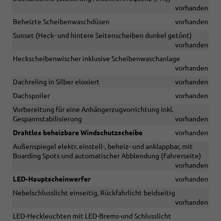
vorhanden
Beheizte Scheibenwaschdüsen
vorhanden
Sunset (Heck- und hintere Seitenscheiben dunkel getönt)
vorhanden
Heckscheibenwischer inklusive Scheibenwaschanlage
vorhanden
Dachreling in Silber eloxiert
vorhanden
Dachspoiler
vorhanden
Vorbereitung für eine Anhängerzugvorrichtung inkl.
Gespannstabilisierung
vorhanden
Drahtlos beheizbare Windschutzscheibe
vorhanden
Außenspiegel elektr. einstell-, beheiz- und anklappbar, mit
Boarding Spots und automatischer Abblendung (Fahrerseite)
vorhanden
LED-Hauptscheinwerfer
vorhanden
Nebelschlusslicht einseitig, Rückfahrlicht beidseitig
vorhanden
LED-Heckleuchten mit LED-Brems-und Schlusslicht