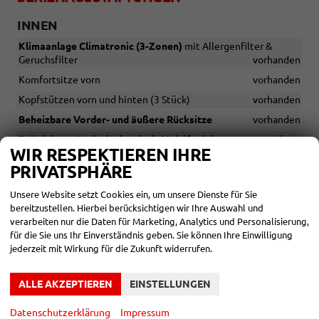
INNEN
Klimaanlage Climatronic (3-Zonen)
mit Allergenfilter &
Geruchsfilter
vorhanden
Komfortsitze vorn
vorhanden
Kopfstützen vorn und hinten (3 Stück)
vorhanden
Beheizbare Vorder- und äußere Rücksitze
vorhanden
Beheizbares Lederlenkrad mit Multifunktionstasten und
WIR RESPEKTIEREN IHRE
Schaltwippen
vorhanden
PRIVATSPHÄRE
Sitzbezüge in Stoff
vorhanden
Fußmatten
vorhanden
Unsere Website setzt Cookies ein, um unsere Dienste für Sie
bereitzustellen. Hierbei berücksichtigen wir Ihre Auswahl und
(Ohne
Gepäckraumnetzprogramm mit Abstandshaltern
verarbeiten nur die Daten für Marketing, Analytics und Personalisierung,
Gepäcknetze)
vorhanden
für die Sie uns Ihr Einverständnis geben. Sie können Ihre Einwilligung
Ambientebeleuchtung
vorhanden
jederzeit mit Wirkung für die Zukunft widerrufen.
Automatische Innenspiegelablendung
vorhanden
ALLE AKZEPTIEREN
EINSTELLUNGEN
Elektrische Fensterheber vorn und hinten, inkl.
Einklemmschutz und elektrischer Kindersicherung
vorhanden
Datenschutzerklärung
Impressum