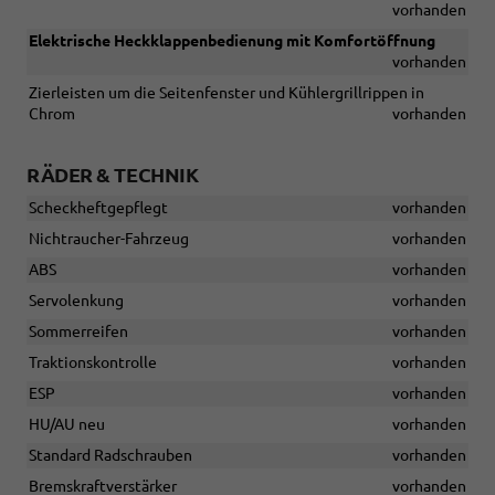
vorhanden
Elektrische Heckklappenbedienung mit Komfortöffnung
vorhanden
Zierleisten um die Seitenfenster und Kühlergrillrippen in
Chrom
vorhanden
RÄDER & TECHNIK
Scheckheftgepflegt
vorhanden
Nichtraucher-Fahrzeug
vorhanden
ABS
vorhanden
Servolenkung
vorhanden
Sommerreifen
vorhanden
Traktionskontrolle
vorhanden
ESP
vorhanden
HU/AU neu
vorhanden
Standard Radschrauben
vorhanden
Bremskraftverstärker
vorhanden