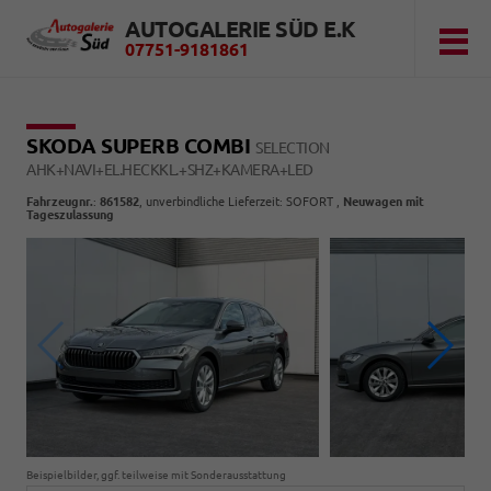
AUTOGALERIE SÜD E.K
07751-9181861
SKODA SUPERB COMBI
SELECTION
AHK+NAVI+EL.HECKKL.+SHZ+KAMERA+LED
Fahrzeugnr.
:
861582
, unverbindliche Lieferzeit: SOFORT ,
Neuwagen mit
Tageszulassung
Beispielbilder, ggf. teilweise mit Sonderausstattung