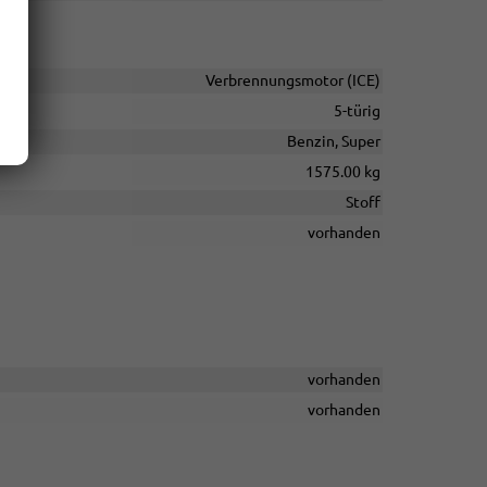
Verbrennungsmotor (ICE)
5-türig
Benzin, Super
1575.00 kg
Stoff
vorhanden
vorhanden
vorhanden