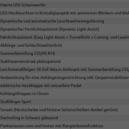
Matrix-LED-Scheinwerfer
LED-Heckleuchten in Kristallglasoptik mit animierten Blinkern und W
Dynamische und automatische Leuchtweitenregulierung
Dynamischer Fernlichtassistent (Dynamic Light Assist)
Fahrlichtassistent (Easy Light Assist + Tunnellicht + Coming- und Lea
Abbiege- und Schlechtwetterlicht
Sommerbereifung 235/45 R18
Stahlreservenotrad, platzsparend
Leichtmetallfelgen 18 Zoll Vela in Anthrazit mit Sommerbereifung 23
Vorbereitung für eine Anhängerzugvorrichtung inkl. Gespannstabilisie
elektrische Heckklappe mit virtuellem Pedal
Kühlergrillrippen in Chrom
Stoßfänger Sport
Sunset (Heckscheibe und hintere Seitenscheiben dunkel getönt)
Dachreling in Schwarz glänzend
Parksensoren vorn und hinten mit Rangierbremsfunktion