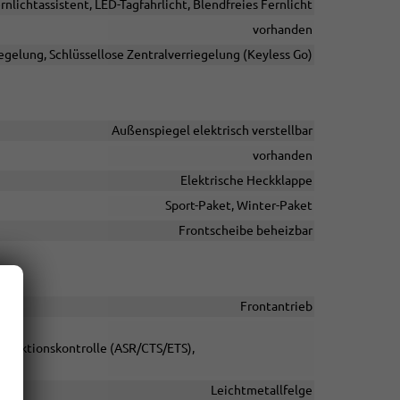
rnlichtassistent, LED-Tagfahrlicht, Blendfreies Fernlicht
vorhanden
egelung, Schlüssellose Zentralverriegelung (Keyless Go)
Außenspiegel elektrisch verstellbar
vorhanden
Elektrische Heckklappe
Sport-Paket, Winter-Paket
Frontscheibe beheizbar
Frontantrieb
, Traktionskontrolle (ASR/CTS/ETS),
Leichtmetallfelge