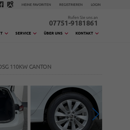
MEINE FAVORITEN
REGISTRIEREN
LOGIN
Rufen Sie uns an
07751-9181861
KT
SERVICE
ÜBER UNS
KONTAKT
I DSG 110KW CANTON