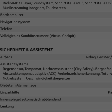
Radio/MP3-Player, Soundsystem, Schnittstelle MP3, Schnittstelle USB
Musikstreaming integriert, Touchscreen
Bordcomputer
Navigationssystem
Telefon
Volldigitales Kombiinstrument (Virtual Cockpit)
SICHERHEIT & ASSISTENZ
Airbags
Airbag, Fenster-
Assistenzsysteme
Regensensor, Tempomat, Notbremsassistent (City-Safety), Berganfahra
Abstandstempomat adaptiv (ACC), Verkehrzeichenerkennung, Toter-W
Notrufsystem, Geschwindigkeitsbegrenzer
Diebstahl-Alarmanlage
Einparkhilfe
Pa
Innenspiegel automatisch abblendend
Lenkung