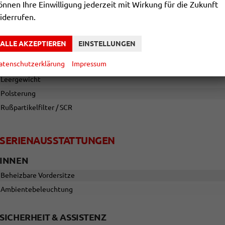
önnen Ihre Einwilligung jederzeit mit Wirkung für die Zukunft
iderrufen.
SONSTIGES
Antriebsart
ALLE AKZEPTIEREN
EINSTELLUNGEN
Anzahl Türen
atenschutzerklärung
Impressum
Kraftstoff: unterstützte
Leergewicht
Polsterung
Rußpartikelfilter / SCR
SERIENAUSSTATTUNGEN
INNEN
Beheizbare Vordersitze
Ambientebeleuchtung
SICHERHEIT & ASSISTENZ