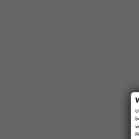
U
b
v
P