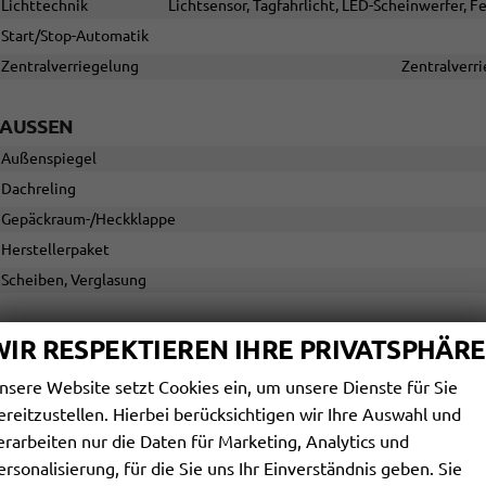
Lichttechnik
Lichtsensor, Tagfahrlicht, LED-Scheinwerfer, Fe
Start/Stop-Automatik
Zentralverriegelung
Zentralverri
AUSSEN
Außenspiegel
Dachreling
Gepäckraum-/Heckklappe
Herstellerpaket
Scheiben, Verglasung
RÄDER & TECHNIK
WIR RESPEKTIEREN IHRE PRIVATSPHÄRE
Antriebsachse
nsere Website setzt Cookies ein, um unsere Dienste für Sie
Fahrwerk- und Regelungssysteme
ereitzustellen. Hierbei berücksichtigen wir Ihre Auswahl und
Antiblockiersystem (ABS), Elektronisches Stabilitäts-Programm (ESP)
erarbeiten nur die Daten für Marketing, Analytics und
Reifendruckkontrolle
ersonalisierung, für die Sie uns Ihr Einverständnis geben. Sie
Felgentyp