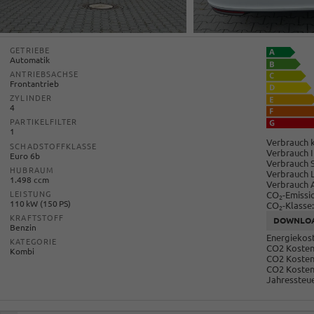
GETRIEBE
Automatik
ANTRIEBSACHSE
Frontantrieb
ZYLINDER
4
PARTIKELFILTER
1
Verbrauch k
SCHADSTOFFKLASSE
Verbrauch I
Euro 6b
Verbrauch 
HUBRAUM
Verbrauch 
1.498 ccm
Verbrauch 
CO
-Emissi
LEISTUNG
2
110 kW (150 PS)
CO
-Klasse:
2
KRAFTSTOFF
DOWNLO
Benzin
Energiekost
KATEGORIE
CO2 Kosten 
Kombi
CO2 Kosten
CO2 Kosten
Jahressteue