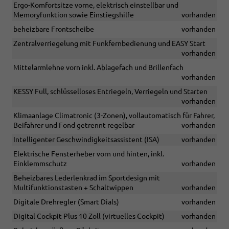
Ergo-Komfortsitze vorne, elektrisch einstellbar und
Memoryfunktion sowie Einstiegshilfe
vorhanden
beheizbare Frontscheibe
vorhanden
Zentralverriegelung mit Funkfernbedienung und EASY Start
vorhanden
Mittelarmlehne vorn inkl. Ablagefach und Brillenfach
vorhanden
KESSY Full, schlüsselloses Entriegeln, Verriegeln und Starten
vorhanden
Klimaanlage Climatronic (3-Zonen), vollautomatisch für Fahrer,
Beifahrer und Fond getrennt regelbar
vorhanden
Intelligenter Geschwindigkeitsassistent (ISA)
vorhanden
Elektrische Fensterheber vorn und hinten, inkl.
Einklemmschutz
vorhanden
Beheizbares Lederlenkrad im Sportdesign mit
Multifunktionstasten + Schaltwippen
vorhanden
Digitale Drehregler (Smart Dials)
vorhanden
Digital Cockpit Plus 10 Zoll (virtuelles Cockpit)
vorhanden