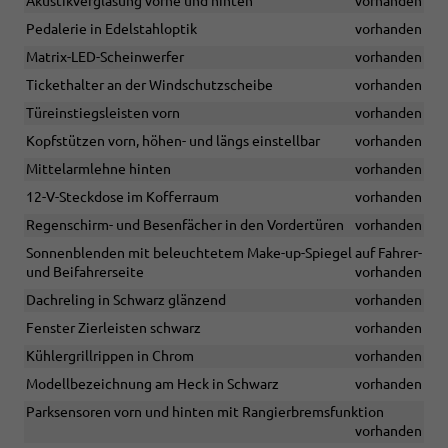
Akustikverglasung vorne und hinten
vorhanden
Pedalerie in Edelstahloptik
vorhanden
Matrix-LED-Scheinwerfer
vorhanden
Tickethalter an der Windschutzscheibe
vorhanden
Türeinstiegsleisten vorn
vorhanden
Kopfstützen vorn, höhen- und längs einstellbar
vorhanden
Mittelarmlehne hinten
vorhanden
12-V-Steckdose im Kofferraum
vorhanden
Regenschirm- und Besenfächer in den Vordertüren
vorhanden
Sonnenblenden mit beleuchtetem Make-up-Spiegel auf Fahrer-
und Beifahrerseite
vorhanden
Dachreling in Schwarz glänzend
vorhanden
Fenster Zierleisten schwarz
vorhanden
Kühlergrillrippen in Chrom
vorhanden
Modellbezeichnung am Heck in Schwarz
vorhanden
Parksensoren vorn und hinten mit Rangierbremsfunktion
vorhanden