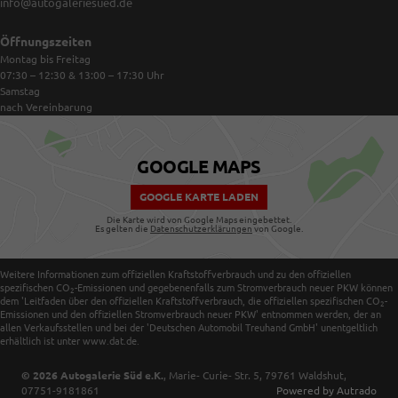
info@autogaleriesued.de
Öffnungszeiten
Montag bis Freitag
07:30 – 12:30 & 13:00 – 17:30
Uhr
Samstag
nach Vereinbarung
GOOGLE MAPS
GOOGLE KARTE LADEN
Die Karte wird von Google Maps eingebettet.
Es gelten die
Datenschutzerklärungen
von Google.
Weitere Informationen zum offiziellen Kraftstoffverbrauch und zu den offiziellen
spezifischen CO
-Emissionen und gegebenenfalls zum Stromverbrauch neuer PKW können
2
dem 'Leitfaden über den offiziellen Kraftstoffverbrauch, die offiziellen spezifischen CO
-
2
Emissionen und den offiziellen Stromverbrauch neuer PKW' entnommen werden, der an
allen Verkaufsstellen und bei der 'Deutschen Automobil Treuhand GmbH' unentgeltlich
erhältlich ist unter www.dat.de.
© 2026
Autogalerie Süd e.K.
,
Marie- Curie- Str. 5
,
79761
Waldshut,
07751-9181861
Powered by Autrado