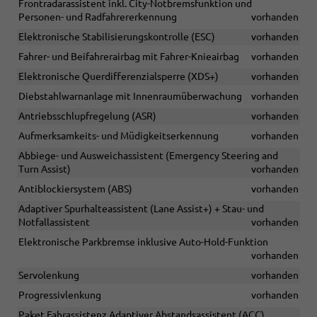
Frontradarassistent inkl. City-Notbremsfunktion und
Personen- und Radfahrererkennung
vorhanden
Elektronische Stabilisierungskontrolle (ESC)
vorhanden
Fahrer- und Beifahrerairbag mit Fahrer-Knieairbag
vorhanden
Elektronische Querdifferenzialsperre (XDS+)
vorhanden
Diebstahlwarnanlage mit Innenraumüberwachung
vorhanden
Antriebsschlupfregelung (ASR)
vorhanden
Aufmerksamkeits- und Müdigkeitserkennung
vorhanden
Abbiege- und Ausweichassistent (Emergency Steering and
Turn Assist)
vorhanden
Antiblockiersystem (ABS)
vorhanden
Adaptiver Spurhalteassistent (Lane Assist+) + Stau- und
Notfallassistent
vorhanden
Elektronische Parkbremse inklusive Auto-Hold-Funktion
vorhanden
Servolenkung
vorhanden
Progressivlenkung
vorhanden
Paket Fahrassistenz Adaptiver Abstandsassistent (ACC)