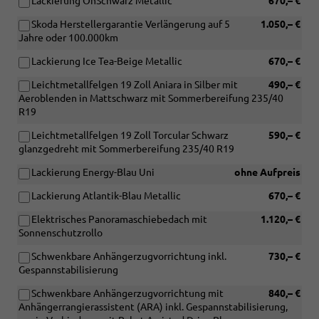
Lackierung OnSchwarz Metallic
670,– €
Skoda Herstellergarantie Verlängerung auf 5
1.050,– €
Jahre oder 100.000km
Lackierung Ice Tea-Beige Metallic
670,– €
Leichtmetallfelgen 19 Zoll Aniara in Silber mit
490,– €
Aeroblenden in Mattschwarz mit Sommerbereifung 235/40
R19
Leichtmetallfelgen 19 Zoll Torcular Schwarz
590,– €
glanzgedreht mit Sommerbereifung 235/40 R19
Lackierung Energy-Blau Uni
ohne Aufpreis
Lackierung Atlantik-Blau Metallic
670,– €
Elektrisches Panoramaschiebedach mit
1.120,– €
Sonnenschutzrollo
Schwenkbare Anhängerzugvorrichtung inkl.
730,– €
Gespannstabilisierung
Schwenkbare Anhängerzugvorrichtung mit
840,– €
Anhängerrangierassistent (ARA) inkl. Gespannstabilisierung,