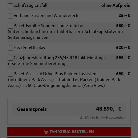
Schriftzug Entfall
ohne Aufpreis
Verbandskasten und Warndreieck
25,– €
Paket Familie Sonnenschutzrollo für
560,– €
Seitenscheiben hinten + Tablethalter + Schlafkopfstützen +
Seitenairbags hinten
Head-up-Display
620,– €
Ganzjahresbereifung 235/45 R18 inkl. Montage,
595,– €
ersetzt die Sommerbereifung
Paket Assisted Drive Plus Parklenkassistent
690,– €
(Intelligent Park Assist) + Trainiertes Parken (Trained Park
Assist) + 360 Grad-Umgebungskamera (Area View)
48.890,– €
Gesamtpreis
incl. 19% MwSt. (MwSt ausweisbar)
FAHRZEUG BESTELLEN