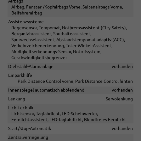
Airbags
Airbag, Fenster-/Kopfairbags Vorne, Seitenairbags Vorne,
Beifahrerairbag
Assistenzsysteme
Regensensor, Tempomat, Notbremsassistent (City-Safety),
Berganfahrassistent, Spurhalteassistent,
Spurwechselassistent, Abstandstempomat adaptiv (ACC),
Verkehrzeichenerkennung, Toter-Winkel-Assistent,
Müdigkeitserkennungs-Sensor, Notrufsystem,
Geschwindigkeitsbegrenzer
Diebstahl-Alarmanlage
vorhanden
Einparkhilfe
Park Distance Control vorne, Park Distance Control hinten
Innenspiegel automatisch abblendend
vorhanden
Lenkung
Servolenkung
Lichttechnik
Lichtsensor, Tagfahrlicht, LED-Scheinwerfer,
Fernlichtassistent, LED-Tagfahrlicht, Blendfreies Fernlicht
Start/Stop-Automatik
vorhanden
Zentralverriegelung