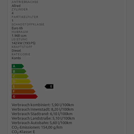
ANTRIEBSACHSE
Allrad
ZYLINDER
4
PARTIKELFILTER
1
SCHADSTOFFKLASSE
Euro 6b
HUBRAUM
1.968 ccm
LEISTUNG
142 kW (193 PS)
KRAFTSTOFF
Diesel
KATEGORIE
Kombi
Verbrauch kombiniert:
5,90 l/100km
Verbrauch Innenstadt:
8,20 l/100km
Verbrauch Stadtrand:
6,10 l/100km
Verbrauch Landstraße:
5,10 l/100km
Verbrauch Autobahn:
5,60 l/100km
CO
-Emissionen:
154,00 g/km
2
CO
-Klasse:
E
2