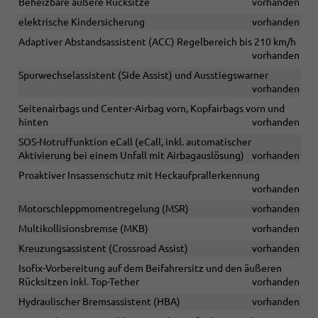
Beheizbare äußere Rücksitze
vorhanden
elektrische Kindersicherung
vorhanden
Adaptiver Abstandsassistent (ACC) Regelbereich bis 210 km/h
vorhanden
Spurwechselassistent (Side Assist) und Ausstiegswarner
vorhanden
Seitenairbags und Center-Airbag vorn, Kopfairbags vorn und
hinten
vorhanden
SOS-Notruffunktion eCall (eCall, inkl. automatischer
Aktivierung bei einem Unfall mit Airbagauslösung)
vorhanden
Proaktiver Insassenschutz mit Heckaufprallerkennung
vorhanden
Motorschleppmomentregelung (MSR)
vorhanden
Multikollisionsbremse (MKB)
vorhanden
Kreuzungsassistent (Crossroad Assist)
vorhanden
Isofix-Vorbereitung auf dem Beifahrersitz und den äußeren
Rücksitzen inkl. Top-Tether
vorhanden
Hydraulischer Bremsassistent (HBA)
vorhanden