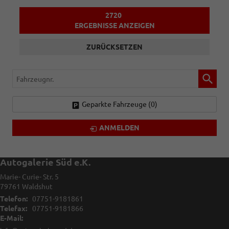
2720
ERGEBNISSE ANZEIGEN
ZURÜCKSETZEN
Fahrzeugnr.
Geparkte Fahrzeuge (
0
)
ANMELDEN
Autogalerie Süd e.K.
Marie- Curie- Str. 5
79761
Waldshut
Telefon:
07751-9181861
Telefax:
07751-9181866
E-Mail: