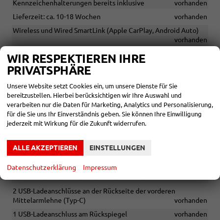
Kennzeichenhalterungen bereits inklusive
vorhanden
Lieferzeit: ca. 10-18 Wochen
vorhanden
Wireless und Wired SmartLink (Apple CarPlay, Android Auto)
vorhanden
Alle Bilder sind Bestellbeispiele
vorhanden
WIR RESPEKTIEREN IHRE
Fahrzeugaufbereitung bereits inklusive
vorhanden
PRIVATSPHÄRE
Navigationssystem
vorhanden
Unsere Website setzt Cookies ein, um unsere Dienste für Sie
Phonebox mit induktiver Ladefunktion
vorhanden
bereitzustellen. Hierbei berücksichtigen wir Ihre Auswahl und
verarbeiten nur die Daten für Marketing, Analytics und Personalisierung,
Infotainmentdisplay 13 Zoll
vorhanden
für die Sie uns Ihr Einverständnis geben. Sie können Ihre Einwilligung
Digitaler Radioempfang DAB+
vorhanden
jederzeit mit Wirkung für die Zukunft widerrufen.
Bluetooth-Freisprechanlage
vorhanden
ALLE AKZEPTIEREN
EINSTELLUNGEN
CANTON Soundsystem (14 Lautsprecher)
vorhanden
8 Lautsprecher
vorhanden
Datenschutzerklärung
Impressum
2 USB-Ladeanschlüsse in der Mittelkonsole
vorhanden
2 USB-Ladeanschlüsse an der Rückseite der vorderen
Mittelarmlehne (Typ-C)
vorhanden
1 USB-Ladeanschluss am Rückspiegel
vorhanden