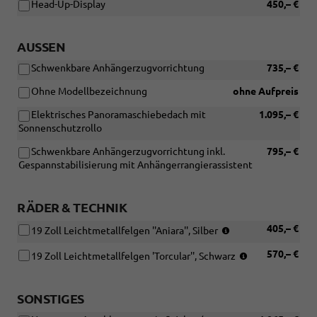
Head-Up-Display
450,– €
AUSSEN
Schwenkbare Anhängerzugvorrichtung
735,– €
Ohne Modellbezeichnung
ohne Aufpreis
Elektrisches Panoramaschiebedach mit
1.095,– €
Sonnenschutzrollo
Schwenkbare Anhängerzugvorrichtung inkl.
795,– €
Gespannstabilisierung mit Anhängerrangierassistent
RÄDER & TECHNIK
(Bereifung
405,– €
19 Zoll Leichtmetallfelgen ''Aniara'', Silber
235/40
(Bereifung
570,– €
R19)
19 Zoll Leichtmetallfelgen 'Torcular'', Schwarz
235/40
R19)
SONSTIGES