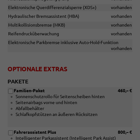
Elektronische Querdifferenzialsperre (XDS+)
vorhanden
Hydraulischer Bremsassistent (HBA)
vorhanden
Multikollisionsbremse (MKB)
vorhanden
Reifendrucküberwachung
vorhanden
Elektronische Parkbremse inklusive Auto-Hold-Funktion
vorhanden
OPTIONALE EXTRAS
PAKETE
Familien-Paket
460,– €
Sonnenschutzrollo für Seitenscheiben hinten
Seitenairbags vorne und hinten
Abfallbehälter
Schlafkopfstützen an äußeren Rücksitzen
Fahrerassistent Plus
800,– €
Intelligenter Parkassistent (Intelligent Park Assist)