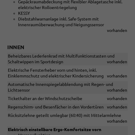
Gepäckraumabdeckung mit flexibler Ablagetasche inkl.
elektrischer Rolloentriegelung
KESSY
Diebstahlwarnanlage inkl. Safe-System mit
Innenraumüberwachung und Neigungssensor
vorhanden
INNEN
Beheizbares Lederlenkrad mit Multifunktionstasten und
Schaltwippen im Sportdesign
vorhanden
Elektrische Fensterheber vorn und hinten, inkl.
Einklemmschutz und elektrischer Kindersicherung
vorhanden
Automatische Innenspiegelabblendung mit Regen- und
Lichtsensor
vorhanden
Tickethalter an der Windschutzscheibe
vorhanden
Regenschirm- und Besenfächer in den Vordertüren
vorhanden
Rücksitzlehne geteilt umlegbar (60:40) mit Mittelarmlehne
vorhanden
Elektrisch einstellbare Ergo-Komfortsitze vorn