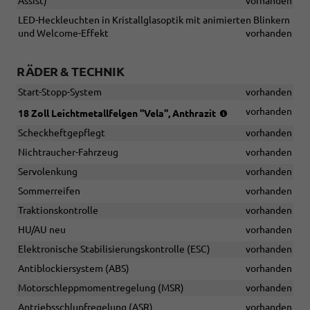
Assist)
vorhanden
LED-Heckleuchten in Kristallglasoptik mit animierten Blinkern
und Welcome-Effekt
vorhanden
RÄDER & TECHNIK
Start-Stopp-System
vorhanden
(Bereifung
vorhanden
18 Zoll Leichtmetallfelgen ''Vela'', Anthrazit
235/45
Scheckheftgepflegt
vorhanden
R18)
Nichtraucher-Fahrzeug
vorhanden
Servolenkung
vorhanden
Sommerreifen
vorhanden
Traktionskontrolle
vorhanden
HU/AU neu
vorhanden
Elektronische Stabilisierungskontrolle (ESC)
vorhanden
Antiblockiersystem (ABS)
vorhanden
Motorschleppmomentregelung (MSR)
vorhanden
Antriebsschlupfregelung (ASR)
vorhanden