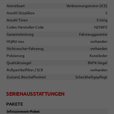
Antriebsart
Verbrennungsmotor (ICE)
Anzahl Sitzplätze
5
Anzahl Türen
5-türig
Codes: Hersteller-Code
NZ5RPZ
Garantieleistung
Fahrzeuggarantie
HU/AU neu
vorhanden
Nichtraucher-Fahrzeug
vorhanden
Polsterung
Kunstleder
Qualitätssiegel
BVFK-Siegel
Rußpartikelfilter / SCR
vorhanden
Zustand, Beschaffenheit
Scheckheftgepflegt
SERIENAUSSTATTUNGEN
PAKETE
Infotainment-Paket