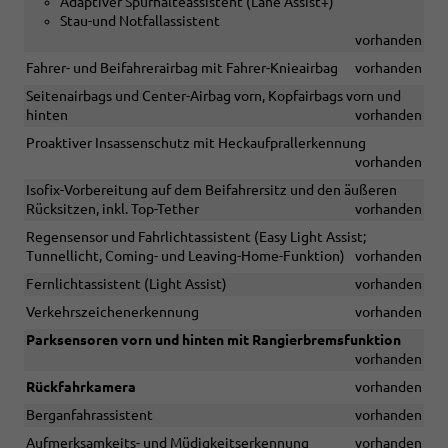
Adaptiver Spurhalteassistent (Lane Assist+)
Stau-und Notfallassistent
vorhanden
Fahrer- und Beifahrerairbag mit Fahrer-Knieairbag
vorhanden
Seitenairbags und Center-Airbag vorn, Kopfairbags vorn und
hinten
vorhanden
Proaktiver Insassenschutz mit Heckaufprallerkennung
vorhanden
Isofix-Vorbereitung auf dem Beifahrersitz und den äußeren
Rücksitzen, inkl. Top-Tether
vorhanden
Regensensor und Fahrlichtassistent (Easy Light Assist;
Tunnellicht, Coming- und Leaving-Home-Funktion)
vorhanden
Fernlichtassistent (Light Assist)
vorhanden
Verkehrszeichenerkennung
vorhanden
Parksensoren vorn und hinten mit Rangierbremsfunktion
vorhanden
Rückfahrkamera
vorhanden
Berganfahrassistent
vorhanden
Aufmerksamkeits- und Müdigkeitserkennung
vorhanden