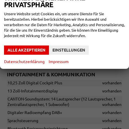
Türeinstiegsleisten vorn
vorhanden
PRIVATSPHÄRE
Sonnenblenden mit beleuchteten Make-up-Spiegeln auf
Unsere Website setzt Cookies ein, um unsere Dienste für Sie
Fahrer- und Beifahrerseite
vorhanden
bereitzustellen. Hierbei berücksichtigen wir Ihre Auswahl und
12-V-Steckdose im Gepäckraum
vorhanden
verarbeiten nur die Daten für Marketing, Analytics und Personalisierung,
für die Sie uns Ihr Einverständnis geben. Sie können Ihre Einwilligung
Mittelarmlehne mit Ablagefach und 12-V-Steckdose
jederzeit mit Wirkung für die Zukunft widerrufen.
vorhanden
Verzurrösen im Gepäckraum
vorhanden
ALLE AKZEPTIEREN
EINSTELLUNGEN
Klimaanlage Climatronic (3 Zonen)
, vollautomatisch, für
Fahrer, Beifahrer und Fond getrennt regelbar
vorhanden
Datenschutzerklärung
Impressum
INFOTAINMENT & KOMMUNIKATION
10,25 Zoll Digital Cockpit Plus
vorhanden
13 Zoll-Infotainmentdisplay
vorhanden
CANTON-Soundsystem: 14 Lautsprecher (12 Lautsprecher, 1
Zentrallautsprecher, 1 Subwoofer)
vorhanden
Digitaler Radioempfang DAB+
vorhanden
Sprachsteuerung
vorhanden
Bluetooth Freisprecheinrichtung
vorhanden