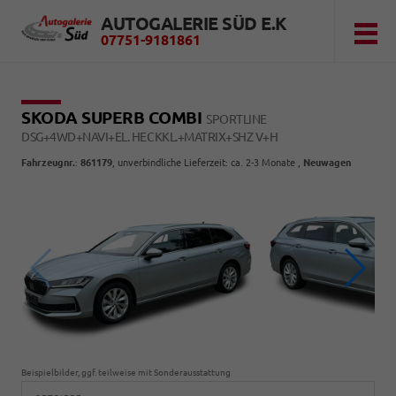
AUTOGALERIE SÜD E.K
07751-9181861
SKODA SUPERB COMBI
SPORTLINE
DSG+4WD+NAVI+EL. HECKKL.+MATRIX+SHZ V+H
Fahrzeugnr.
:
861179
, unverbindliche Lieferzeit: ca. 2-3 Monate ,
Neuwagen
Beispielbilder, ggf. teilweise mit Sonderausstattung