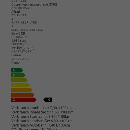
GETRIEBE
Doppelkupplungsgetriebe (DSG)
ANTRIEBSACHSE
Allrad
ZYLINDER
4
PARTIKELFILTER
1
SCHADSTOFFKLASSE
Euro 6 EB
HUBRAUM
1.984 ccm
LEISTUNG
195 kW (265 PS)
KRAFTSTOFF
Benzin
KATEGORIE
Kombi
Verbrauch kombiniert:
7,90 l/100km
Verbrauch Innenstadt:
11,60 l/100km
Verbrauch Stadtrand:
8,30 l/100km
Verbrauch Landstraße:
6,80 l/100km
Verbrauch Autobahn:
7,40 l/100km
CO
-Emissionen:
181,00 g/km