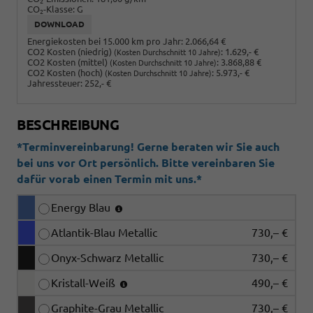
2
CO
-Klasse:
G
2
DOWNLOAD
Energiekosten bei 15.000 km pro Jahr:
2.066,64 €
CO2 Kosten (niedrig)
:
1.629,- €
(Kosten Durchschnitt 10 Jahre)
CO2 Kosten (mittel)
:
3.868,88 €
(Kosten Durchschnitt 10 Jahre)
CO2 Kosten (hoch)
:
5.973,- €
(Kosten Durchschnitt 10 Jahre)
Jahressteuer:
252,- €
BESCHREIBUNG
*Terminvereinbarung! Gerne beraten wir Sie auch
bei uns vor Ort persönlich. Bitte vereinbaren Sie
dafür vorab einen Termin mit uns.*
Energy Blau
Atlantik-Blau Metallic
730,– €
Onyx-Schwarz Metallic
730,– €
Kristall-Weiß
490,– €
Graphite-Grau Metallic
730,– €