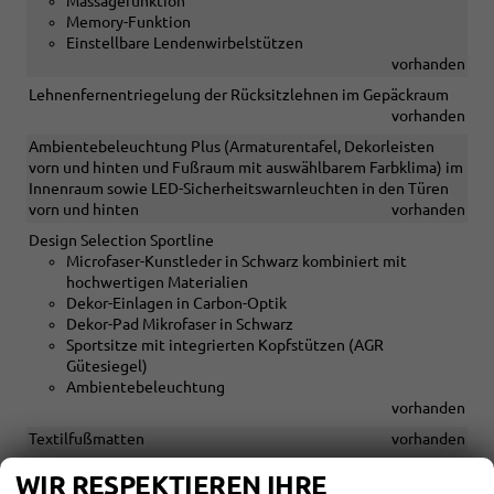
Massagefunktion
Memory-Funktion
Einstellbare Lendenwirbelstützen
vorhanden
Lehnenfernentriegelung der Rücksitzlehnen im Gepäckraum
vorhanden
Ambientebeleuchtung Plus (Armaturentafel, Dekorleisten
vorn und hinten und Fußraum mit auswählbarem Farbklima) im
Innenraum sowie LED-Sicherheitswarnleuchten in den Türen
vorn und hinten
vorhanden
Design Selection Sportline
Microfaser-Kunstleder in Schwarz kombiniert mit
hochwertigen Materialien
Dekor-Einlagen in Carbon-Optik
Dekor-Pad Mikrofaser in Schwarz
Sportsitze mit integrierten Kopfstützen (AGR
Gütesiegel)
Ambientebeleuchtung
vorhanden
Textilfußmatten
vorhanden
Dachhimmel in Schwarz
vorhanden
WIR RESPEKTIEREN IHRE