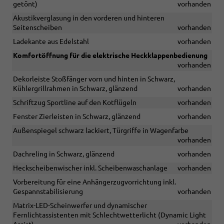
getönt)
vorhanden
Akustikverglasung in den vorderen und hinteren
Seitenscheiben
vorhanden
Ladekante aus Edelstahl
vorhanden
Komfortöffnung für die elektrische Heckklappenbedienung
vorhanden
Dekorleiste Stoßfänger vorn und hinten in Schwarz,
Kühlergrillrahmen in Schwarz, glänzend
vorhanden
Schriftzug Sportline auf den Kotflügeln
vorhanden
Fenster Zierleisten in Schwarz, glänzend
vorhanden
Außenspiegel schwarz lackiert, Türgriffe in Wagenfarbe
vorhanden
Dachreling in Schwarz, glänzend
vorhanden
Heckscheibenwischer inkl. Scheibenwaschanlage
vorhanden
Vorbereitung für eine Anhängerzugvorrichtung inkl.
Gespannstabilisierung
vorhanden
Matrix-LED-Scheinwerfer und dynamischer
Fernlichtassistenten mit Schlechtwetterlicht (Dynamic Light