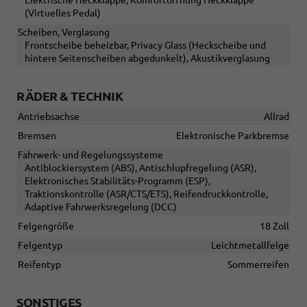
Elektrische Heckklappe, Komfortöffnung Heckklappe
(Virtuelles Pedal)
Scheiben, Verglasung
Frontscheibe beheizbar, Privacy Glass (Heckscheibe und
hintere Seitenscheiben abgedunkelt), Akustikverglasung
RÄDER & TECHNIK
Antriebsachse
Allrad
Bremsen
Elektronische Parkbremse
Fahrwerk- und Regelungssysteme
Antiblockiersystem (ABS), Antischlupfregelung (ASR),
Elektronisches Stabilitäts-Programm (ESP),
Traktionskontrolle (ASR/CTS/ETS), Reifendruckkontrolle,
Adaptive Fahrwerksregelung (DCC)
Felgengröße
18 Zoll
Felgentyp
Leichtmetallfelge
Reifentyp
Sommerreifen
SONSTIGES