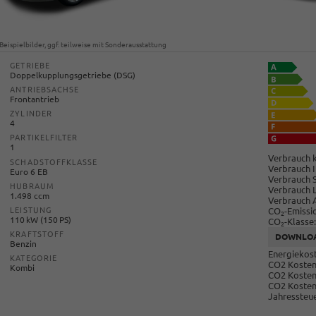
Beispielbilder, ggf. teilweise mit Sonderausstattung
GETRIEBE
Doppelkupplungsgetriebe (DSG)
ANTRIEBSACHSE
Frontantrieb
ZYLINDER
4
PARTIKELFILTER
1
Verbrauch k
SCHADSTOFFKLASSE
Verbrauch I
Euro 6 EB
Verbrauch 
HUBRAUM
Verbrauch 
1.498 ccm
Verbrauch 
CO
-Emissi
LEISTUNG
2
110 kW (150 PS)
CO
-Klasse:
2
KRAFTSTOFF
DOWNLO
Benzin
Energiekost
KATEGORIE
CO2 Kosten 
Kombi
CO2 Kosten
CO2 Kosten
Jahressteue