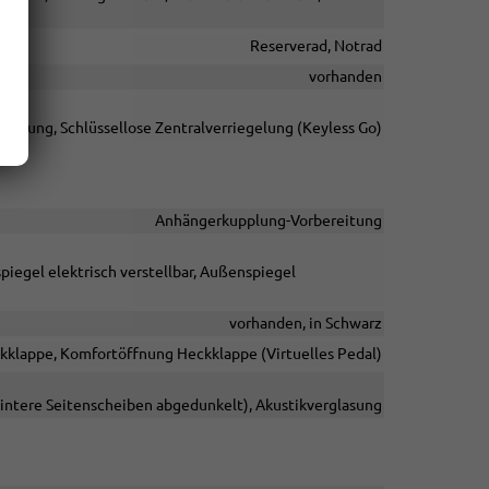
Reserverad, Notrad
vorhanden
ienung, Schlüssellose Zentralverriegelung (Keyless Go)
Anhängerkupplung-Vorbereitung
iegel elektrisch verstellbar, Außenspiegel
vorhanden, in Schwarz
ckklappe, Komfortöffnung Heckklappe (Virtuelles Pedal)
hintere Seitenscheiben abgedunkelt), Akustikverglasung