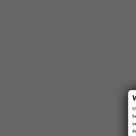
U
b
v
P