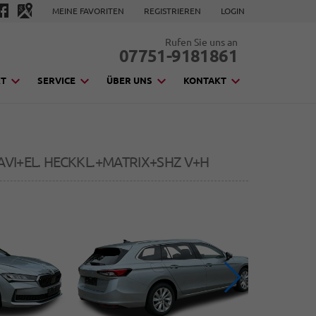
MEINE FAVORITEN
REGISTRIEREN
LOGIN
Rufen Sie uns an
07751-9181861
KT
SERVICE
ÜBER UNS
KONTAKT
VI+EL. HECKKL.+MATRIX+SHZ V+H