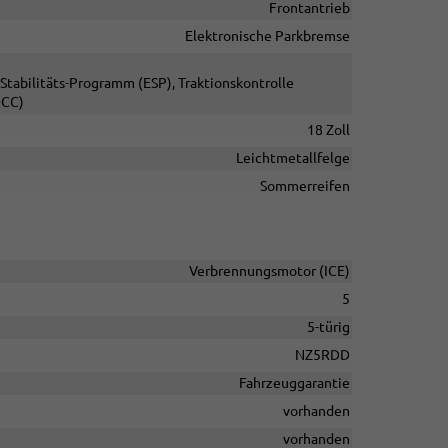
Frontantrieb
Elektronische Parkbremse
Stabilitäts-Programm (ESP), Traktionskontrolle
DCC)
18 Zoll
Leichtmetallfelge
Sommerreifen
Verbrennungsmotor (ICE)
5
5-türig
NZ5RDD
Fahrzeuggarantie
vorhanden
vorhanden