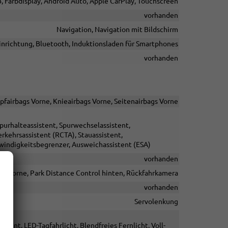
, Farbdisplay, Android Auto, Apple CarPlay, Touchscreen
vorhanden
Navigation, Navigation mit Bildschirm
inrichtung, Bluetooth, Induktionsladen für Smartphones
vorhanden
pfairbags Vorne, Knieairbags Vorne, Seitenairbags Vorne
purhalteassistent, Spurwechselassistent,
ehrsassistent (RCTA), Stauassistent,
windigkeitsbegrenzer, Ausweichassistent (ESA)
vorhanden
ol vorne, Park Distance Control hinten, Rückfahrkamera
vorhanden
Servolenkung
stent, LED-Tagfahrlicht, Blendfreies Fernlicht, Voll-