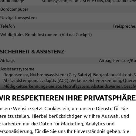
Audioanlage
Soundsystem, Schnittstelle USB, Digitalradio DAB
Bordcomputer
Navigationssystem
Telefon
Freispreche
Volldigitales Kombiinstrument (Virtual Cockpit)
SICHERHEIT & ASSISTENZ
Airbags
Airbag, Fenster-/Ko
Assistenzsysteme
Regensensor, Notbremsassistent (City-Safety), Berganfahrassistent, S
Abstandstempomat adaptiv (ACC), Verkehrzeichenerkennung, Querverk
Müdigkeitserkennungs-Sensor, Notrufsystem, Abstandswarner, Gesch
Diebstahl-Alarmanlage
WIR RESPEKTIEREN IHRE PRIVATSPHÄRE
Einparkhilfe
Park Distance Contr
nsere Website setzt Cookies ein, um unsere Dienste für Sie
Innenspiegel automatisch abblendend
ereitzustellen. Hierbei berücksichtigen wir Ihre Auswahl und
Lenkung
erarbeiten nur die Daten für Marketing, Analytics und
Lichttechnik
ersonalisierung, für die Sie uns Ihr Einverständnis geben. Sie
Kurvenlicht, Lichtsensor, Tagfahrlicht, LED-Rückleuchten, Fernlichtassi