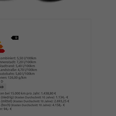
ombiniert:
5,50 l/100km
nnenstadt:
7,20 l/100km
Stadtrand:
5,40 l/100km
Landstraße:
4,70 l/100km
Autobahn:
5,60 l/100km
onen:
126,00 g/km
D
AD
en bei 15.000 km pro Jahr:
1.438,80 €
(niedrig)
:
1.134,- €
(Kosten Durchschnitt 10 Jahre)
 (mittel)
:
2.693,25 €
(Kosten Durchschnitt 10 Jahre)
 (hoch)
:
4.158,- €
(Kosten Durchschnitt 10 Jahre)
r:
94,- €