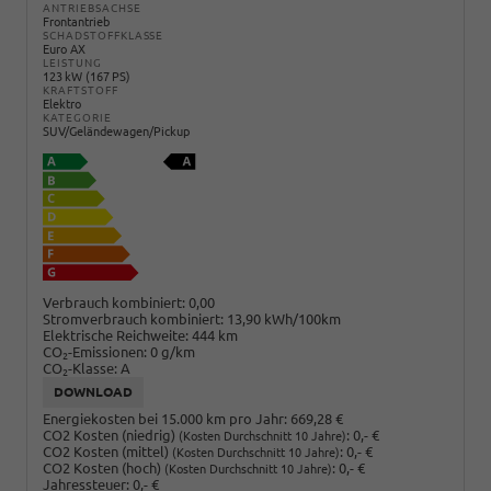
ANTRIEBSACHSE
Frontantrieb
SCHADSTOFFKLASSE
Euro AX
LEISTUNG
123 kW (167 PS)
KRAFTSTOFF
Elektro
KATEGORIE
SUV/Geländewagen/Pickup
Verbrauch kombiniert:
0,00
Stromverbrauch kombiniert:
13,90 kWh/100km
Elektrische Reichweite:
444 km
CO
-Emissionen:
0 g/km
2
CO
-Klasse:
A
2
DOWNLOAD
Energiekosten bei 15.000 km pro Jahr:
669,28 €
CO2 Kosten (niedrig)
:
0,- €
(Kosten Durchschnitt 10 Jahre)
CO2 Kosten (mittel)
:
0,- €
(Kosten Durchschnitt 10 Jahre)
CO2 Kosten (hoch)
:
0,- €
(Kosten Durchschnitt 10 Jahre)
Jahressteuer:
0,- €