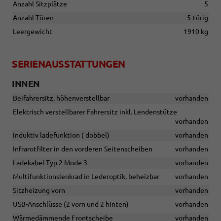
Anzahl Sitzplätze
5
Anzahl Türen
5-türig
Leergewicht
1910 kg
SERIENAUSSTATTUNGEN
INNEN
Beifahrersitz, höhenverstellbar
vorhanden
Elektrisch verstellbarer Fahrersitz inkl. Lendenstütze
vorhanden
Induktiv ladefunktion ( dobbel)
vorhanden
Infrarotfilter in den vorderen Seitenscheiben
vorhanden
Ladekabel Typ 2 Mode 3
vorhanden
Multifunktionslenkrad in Lederoptik, beheizbar
vorhanden
Sitzheizung vorn
vorhanden
USB-Anschlüsse (2 vorn und 2 hinten)
vorhanden
Wärmedämmende Frontscheibe
vorhanden