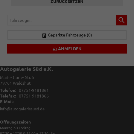
ZURÜCKSETZEN
Fahrzeugnr.
Geparkte Fahrzeuge (
0
)
ANMELDEN
Autogalerie Süd e.K.
Marie- Curie- Str. 5
79761
Waldshut
Telefon:
07751-9181861
Telefax:
07751-9181866
E-Mail:
info@autogaleriesued.de
Öffnungszeiten
Montag bis Freitag
07:30 – 12:30 & 13:00 – 17:30
Uhr