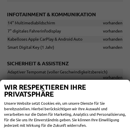
INFOTAINMENT & KOMMUNIKATION
14" Multimediabildschirm
vorhanden
7" digitales Fahrerinfodisplay
vorhanden
Kabelloses Apple CarPlay & Android Auto
vorhanden
Smart Digital Key (1 Jahr)
vorhanden
SICHERHEIT & ASSISTENZ
Adaptiver Tempomat (voller Geschwindigkeitsbereich)
vorhanden
WIR RESPEKTIEREN IHRE
Beschleunigungsunterdrückung bei niedriger Geschwindigkeit
vorhanden
PRIVATSPHÄRE
Blind Spot Monitor
vorhanden
Unsere Website setzt Cookies ein, um unsere Dienste für Sie
Dynamische Verkehrszeichenerkennung
vorhanden
bereitzustellen. Hierbei berücksichtigen wir Ihre Auswahl und
verarbeiten nur die Daten für Marketing, Analytics und Personalisierung,
Erkennung von entgegenkommenden Fahrzeugen
vorhanden
für die Sie uns Ihr Einverständnis geben. Sie können Ihre Einwilligung
Fahrerüberwachungskamera
vorhanden
jederzeit mit Wirkung für die Zukunft widerrufen.