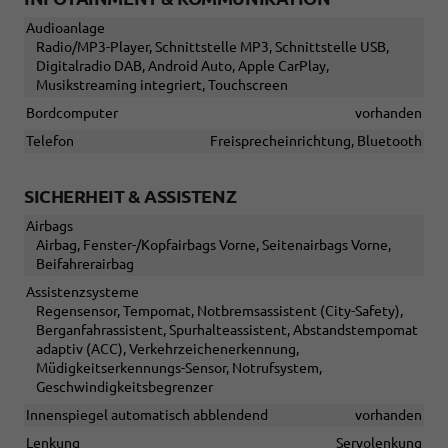
Audioanlage
Radio/MP3-Player, Schnittstelle MP3, Schnittstelle USB,
Digitalradio DAB, Android Auto, Apple CarPlay,
Musikstreaming integriert, Touchscreen
Bordcomputer
vorhanden
Telefon
Freisprecheinrichtung, Bluetooth
SICHERHEIT & ASSISTENZ
Airbags
Airbag, Fenster-/Kopfairbags Vorne, Seitenairbags Vorne,
Beifahrerairbag
Assistenzsysteme
Regensensor, Tempomat, Notbremsassistent (City-Safety),
Berganfahrassistent, Spurhalteassistent, Abstandstempomat
adaptiv (ACC), Verkehrzeichenerkennung,
Müdigkeitserkennungs-Sensor, Notrufsystem,
Geschwindigkeitsbegrenzer
Innenspiegel automatisch abblendend
vorhanden
Lenkung
Servolenkung