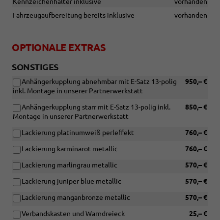
Kennzeichenhalter inklusive
vorhanden
Fahrzeugaufbereitung bereits inklusive
vorhanden
OPTIONALE EXTRAS
SONSTIGES
Anhängerkupplung abnehmbar mit E-Satz 13-polig
950,– €
inkl. Montage in unserer Partnerwerkstatt
Anhängerkupplung starr mit E-Satz 13-polig inkl.
850,– €
Montage in unserer Partnerwerkstatt
Lackierung platinumweiß perleffekt
760,– €
Lackierung karminarot metallic
760,– €
Lackierung marlingrau metallic
570,– €
Lackierung juniper blue metallic
570,– €
Lackierung manganbronze metallic
570,– €
Verbandskasten und Warndreieck
25,– €