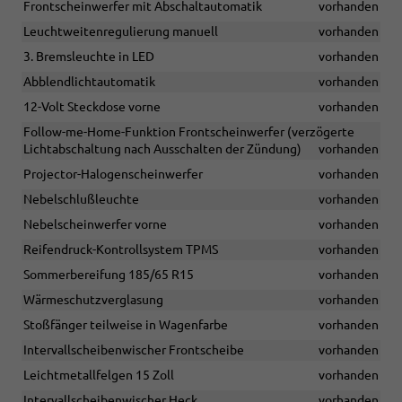
Frontscheinwerfer mit Abschaltautomatik
vorhanden
Leuchtweitenregulierung manuell
vorhanden
3. Bremsleuchte in LED
vorhanden
Abblendlichtautomatik
vorhanden
12-Volt Steckdose vorne
vorhanden
Follow-me-Home-Funktion Frontscheinwerfer (verzögerte
Lichtabschaltung nach Ausschalten der Zündung)
vorhanden
Projector-Halogenscheinwerfer
vorhanden
Nebelschlußleuchte
vorhanden
Nebelscheinwerfer vorne
vorhanden
Reifendruck-Kontrollsystem TPMS
vorhanden
Sommerbereifung 185/65 R15
vorhanden
Wärmeschutzverglasung
vorhanden
Stoßfänger teilweise in Wagenfarbe
vorhanden
Intervallscheibenwischer Frontscheibe
vorhanden
Leichtmetallfelgen 15 Zoll
vorhanden
Intervallscheibenwischer Heck
vorhanden