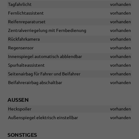
Tagfahrlicht
vorhanden
Fernlichtassistent
vorhanden
Reifenreparaturset
vorhanden
Zentralverriegelung mit Fernbedienung
vorhanden
Rückfahrkamera
vorhanden
Regensensor
vorhanden
Innenspiegel automatisch abblendbar
vorhanden
Spurhalteassistent
vorhanden
Seitenairbag für Fahrer und Beifahrer
vorhanden
Beifahrerairbag abschaltbar
vorhanden
AUSSEN
Heckspoiler
vorhanden
Außenspiegel elektrisch einstellbar
vorhanden
SONSTIGES