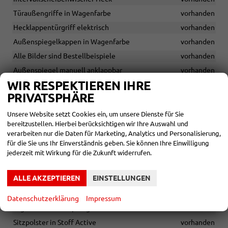
Türaußengriffe in Wagenfarbe
vorhanden
Hecklappentürgriff elektrisch
vorhanden
Außenspiegelkappen in Wagenfarbe
vorhanden
Alle Bilder sind Bestellbeispiele
vorhanden
Außenspiegel manuell anklappbar
vorhanden
WIR RESPEKTIEREN IHRE
Dachantenne in Shark-Fin-Design
vorhanden
PRIVATSPHÄRE
Lieferzeit: ca. 12-18 Wochen
vorhanden
Smartphone-Integration per Apple CarPlay und Android Auto
Unsere Website setzt Cookies ein, um unsere Dienste für Sie
vorhanden
bereitzustellen. Hierbei berücksichtigen wir Ihre Auswahl und
verarbeiten nur die Daten für Marketing, Analytics und Personalisierung,
USB-C Anschluss, vorn
vorhanden
für die Sie uns Ihr Einverständnis geben. Sie können Ihre Einwilligung
Dachhimmel in grau
vorhanden
jederzeit mit Wirkung für die Zukunft widerrufen.
Außenspiegel elektrisch beheizbar
vorhanden
ALLE AKZEPTIEREN
EINSTELLUNGEN
USB-Schnittstelle vorne
vorhanden
Multimedia-System Toyota Touch (TAS 600 light)
vorhanden
Datenschutzerklärung
Impressum
Digitaler Radioempfang DAB
vorhanden
Sitzpolster in Stoff Active
vorhanden