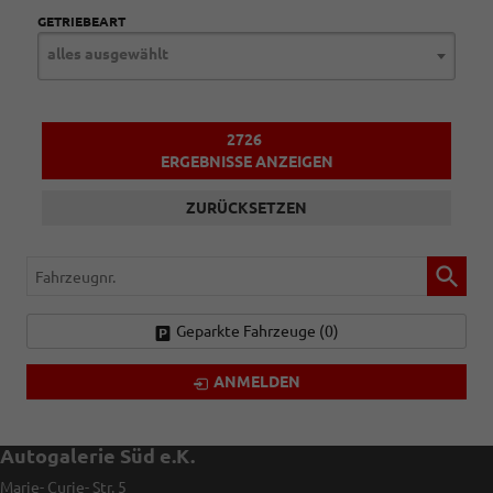
GETRIEBEART
alles ausgewählt
2726
ERGEBNISSE ANZEIGEN
ZURÜCKSETZEN
Fahrzeugnr.
Geparkte Fahrzeuge (
0
)
ANMELDEN
Autogalerie Süd e.K.
Marie- Curie- Str. 5