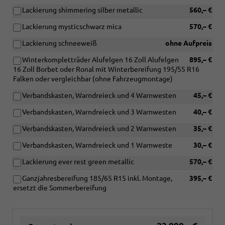
Lackierung shimmering silber metallic
560,– €
Lackierung mysticschwarz mica
570,– €
Lackierung schneeweiß
ohne Aufpreis
Winterkompletträder Alufelgen 16 Zoll Alufelgen
895,– €
16 Zoll Borbet oder Ronal mit Winterbereifung 195/55 R16
Falken oder vergleichbar (ohne Fahrzeugmontage)
Verbandskasten, Warndreieck und 4 Warnwesten
45,– €
Verbandskasten, Warndreieck und 3 Warnwesten
40,– €
Verbandskasten, Warndreieck und 2 Warnwesten
35,– €
Verbandskasten, Warndreieck und 1 Warnweste
30,– €
Lackierung ever rest green metallic
570,– €
Ganzjahresbereifung 185/65 R15 inkl. Montage,
395,– €
ersetzt die Sommerbereifung