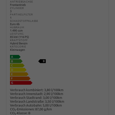
ANTRIEBSACHSE
Frontantrieb
ZYLINDER
3
PARTIKELFILTER
1
SCHADSTOFFKLASSE
Euro 6b
HUBRAUM
1.490 ccm
LEISTUNG
85 kW (116 PS)
KRAFTSTOFF
Hybrid Benzin
KATEGORIE
Kleinwagen
Verbrauch kombiniert:
3,80 l/100km
Verbrauch Innenstadt:
2,90 l/100km
Verbrauch Stadtrand:
3,00 l/100km
Verbrauch Landstraße:
3,50 l/100km
Verbrauch Autobahn:
5,00 l/100km
CO
-Emissionen:
87,00 g/km
2
CO
-Klasse:
B
2