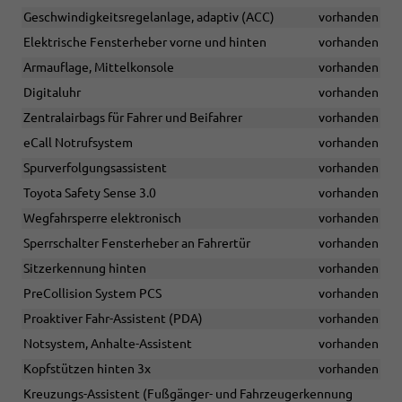
Geschwindigkeitsregelanlage, adaptiv (ACC)
vorhanden
Elektrische Fensterheber vorne und hinten
vorhanden
Armauflage, Mittelkonsole
vorhanden
Digitaluhr
vorhanden
Zentralairbags für Fahrer und Beifahrer
vorhanden
eCall Notrufsystem
vorhanden
Spurverfolgungsassistent
vorhanden
Toyota Safety Sense 3.0
vorhanden
Wegfahrsperre elektronisch
vorhanden
Sperrschalter Fensterheber an Fahrertür
vorhanden
Sitzerkennung hinten
vorhanden
PreCollision System PCS
vorhanden
Proaktiver Fahr-Assistent (PDA)
vorhanden
Notsystem, Anhalte-Assistent
vorhanden
Kopfstützen hinten 3x
vorhanden
Kreuzungs-Assistent (Fußgänger- und Fahrzeugerkennung