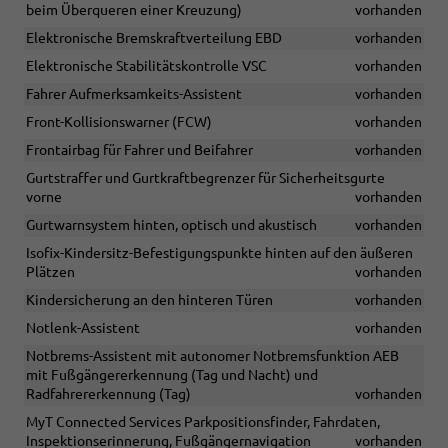
beim Überqueren einer Kreuzung)
vorhanden
Elektronische Bremskraftverteilung EBD
vorhanden
Elektronische Stabilitätskontrolle VSC
vorhanden
Fahrer Aufmerksamkeits-Assistent
vorhanden
Front-Kollisionswarner (FCW)
vorhanden
Frontairbag für Fahrer und Beifahrer
vorhanden
Gurtstraffer und Gurtkraftbegrenzer für Sicherheitsgurte
vorne
vorhanden
Gurtwarnsystem hinten, optisch und akustisch
vorhanden
Isofix-Kindersitz-Befestigungspunkte hinten auf den äußeren
Plätzen
vorhanden
Kindersicherung an den hinteren Türen
vorhanden
Notlenk-Assistent
vorhanden
Notbrems-Assistent mit autonomer Notbremsfunktion AEB
mit Fußgängererkennung (Tag und Nacht) und
Radfahrererkennung (Tag)
vorhanden
MyT Connected Services Parkpositionsfinder, Fahrdaten,
Inspektionserinnerung, Fußgängernavigation
vorhanden