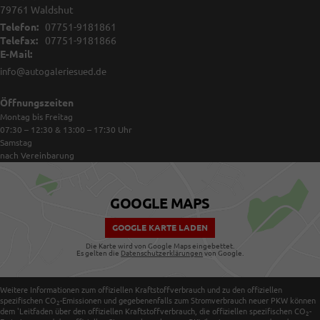
79761
Waldshut
Telefon:
07751-9181861
Telefax:
07751-9181866
E-Mail:
info@autogaleriesued.de
Öffnungszeiten
Montag bis Freitag
07:30 – 12:30 & 13:00 – 17:30
Uhr
Samstag
nach Vereinbarung
GOOGLE MAPS
GOOGLE KARTE LADEN
Die Karte wird von Google Maps eingebettet.
Es gelten die
Datenschutzerklärungen
von Google.
Weitere Informationen zum offiziellen Kraftstoffverbrauch und zu den offiziellen
spezifischen CO
-Emissionen und gegebenenfalls zum Stromverbrauch neuer PKW können
2
dem 'Leitfaden über den offiziellen Kraftstoffverbrauch, die offiziellen spezifischen CO
-
2