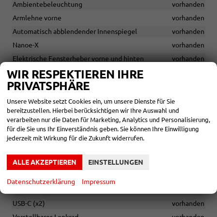
Ambientebeleuchtung
vorhanden
Armlehne vorne
vorhanden
Automatisch abblendender Innenspiegel
vorhanden
Nanoe-X
vorhanden
Elektrische Fensterheber vorne und hinten
vorhanden
WIR RESPEKTIEREN IHRE
Elektronische Parkbremse
vorhanden
PRIVATSPHÄRE
Fahrersitz mit elektrisch verstellbarer Lordosenstütze
vorhanden
Unsere Website setzt Cookies ein, um unsere Dienste für Sie
Höhenverstellbarer Fahrer- und Beifahrersitz
vorhanden
bereitzustellen. Hierbei berücksichtigen wir Ihre Auswahl und
verarbeiten nur die Daten für Marketing, Analytics und Personalisierung,
Klimaanlage, automatisch
vorhanden
für die Sie uns Ihr Einverständnis geben. Sie können Ihre Einwilligung
Klimaanlage, automatisch 2-Zonen
vorhanden
jederzeit mit Wirkung für die Zukunft widerrufen.
Lederlenkrad
vorhanden
ALLE AKZEPTIEREN
EINSTELLUNGEN
Lenkradheizung
vorhanden
Schwarzer Dachhimmel
vorhanden
Datenschutzerklärung
Impressum
Sitzheizung
vorhanden
USB-C (x2)
vorhanden