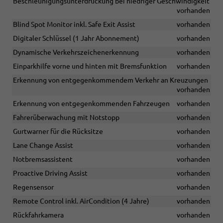
Beschleunigungsunterdrückung bei niedriger Geschwindigkeit
vorhanden
Blind Spot Monitor inkl. Safe Exit Assist
vorhanden
Digitaler Schlüssel (1 Jahr Abonnement)
vorhanden
Dynamische Verkehrszeichenerkennung
vorhanden
Einparkhilfe vorne und hinten mit Bremsfunktion
vorhanden
Erkennung von entgegenkommendem Verkehr an Kreuzungen
vorhanden
Erkennung von entgegenkommenden Fahrzeugen
vorhanden
Fahrerüberwachung mit Notstopp
vorhanden
Gurtwarner für die Rücksitze
vorhanden
Lane Change Assist
vorhanden
Notbremsassistent
vorhanden
Proactive Driving Assist
vorhanden
Regensensor
vorhanden
Remote Control inkl. AirCondition (4 Jahre)
vorhanden
Rückfahrkamera
vorhanden