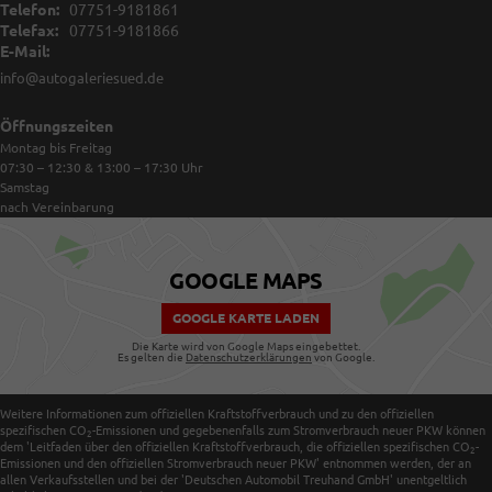
Telefon:
07751-9181861
Telefax:
07751-9181866
E-Mail:
info@autogaleriesued.de
Öffnungszeiten
Montag bis Freitag
07:30 – 12:30 & 13:00 – 17:30
Uhr
Samstag
nach Vereinbarung
GOOGLE MAPS
GOOGLE KARTE LADEN
Die Karte wird von Google Maps eingebettet.
Es gelten die
Datenschutzerklärungen
von Google.
Weitere Informationen zum offiziellen Kraftstoffverbrauch und zu den offiziellen
spezifischen CO
-Emissionen und gegebenenfalls zum Stromverbrauch neuer PKW können
2
dem 'Leitfaden über den offiziellen Kraftstoffverbrauch, die offiziellen spezifischen CO
-
2
Emissionen und den offiziellen Stromverbrauch neuer PKW' entnommen werden, der an
allen Verkaufsstellen und bei der 'Deutschen Automobil Treuhand GmbH' unentgeltlich