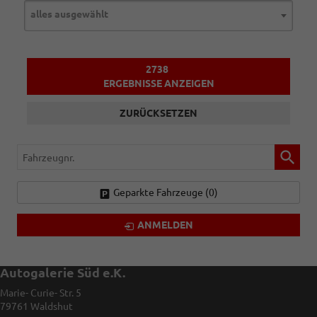
alles ausgewählt
2738
ERGEBNISSE ANZEIGEN
ZURÜCKSETZEN
Fahrzeugnr.
Geparkte Fahrzeuge (
0
)
ANMELDEN
Autogalerie Süd e.K.
Marie- Curie- Str. 5
79761
Waldshut