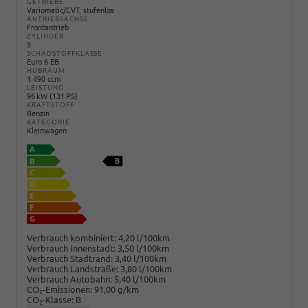
GETRIEBE
Variomatic/CVT, stufenlos
ANTRIEBSACHSE
Frontantrieb
ZYLINDER
3
SCHADSTOFFKLASSE
Euro 6 EB
HUBRAUM
1.490 ccm
LEISTUNG
96 kW (131 PS)
KRAFTSTOFF
Benzin
KATEGORIE
Kleinwagen
Verbrauch kombiniert:
4,20 l/100km
Verbrauch Innenstadt:
3,50 l/100km
Verbrauch Stadtrand:
3,40 l/100km
Verbrauch Landstraße:
3,80 l/100km
Verbrauch Autobahn:
5,40 l/100km
CO
-Emissionen:
91,00 g/km
2
CO
-Klasse:
B
2