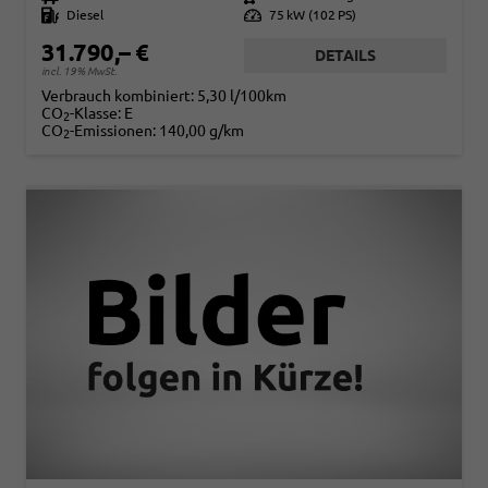
Kraftstoff
Diesel
Leistung
75 kW (102 PS)
31.790,– €
DETAILS
incl. 19% MwSt.
Verbrauch kombiniert:
5,30 l/100km
CO
-Klasse:
E
2
CO
-Emissionen:
140,00 g/km
2