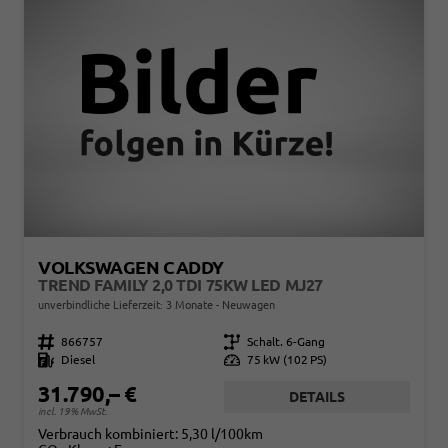
VOLKSWAGEN CADDY
TREND FAMILY 2,0 TDI 75KW LED MJ27
unverbindliche Lieferzeit:
3 Monate
Neuwagen
Fahrzeugnr.
866757
Getriebe
Schalt. 6-Gang
Kraftstoff
Diesel
Leistung
75 kW (102 PS)
31.790,– €
DETAILS
incl. 19% MwSt.
Verbrauch kombiniert:
5,30 l/100km