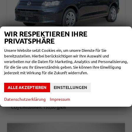
WIR RESPEKTIEREN IHRE
PRIVATSPHÄRE
VOLKSWAGEN CADDY
Unsere Website setzt Cookies ein, um unsere Dienste für Sie
LIFE NEUES MODELL+PDC+ACC+16 LM+LANE ASSIST
bereitzustellen. Hierbei berücksichtigen wir Ihre Auswahl und
unverbindliche Lieferzeit: ca.3-4 Monate
Neuwagen
verarbeiten nur die Daten für Marketing, Analytics und Personalisierung,
für die Sie uns Ihr Einverständnis geben. Sie können Ihre Einwilligung
Fahrzeugnr.
866217
Getriebe
Schalt. 6-Gang
jederzeit mit Wirkung für die Zukunft widerrufen.
Kraftstoff
Benzin
Leistung
85 kW (116 PS)
30.790,– €
DETAILS
ALLE AKZEPTIEREN
EINSTELLUNGEN
incl. 19% MwSt.
Verbrauch kombiniert:
6,60 l/100km
Datenschutzerklärung
Impressum
CO
-Klasse:
E
2
CO
-Emissionen:
150,00 g/km
2