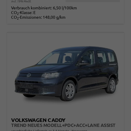
incl. 19% MwSt.
Verbrauch kombiniert:
6,50 l/100km
CO
-Klasse:
E
2
CO
-Emissionen:
148,00 g/km
2
VOLKSWAGEN CADDY
TREND NEUES MODELL+PDC+ACC+LANE ASSIST
unverbindliche Lieferzeit: ca.3-4 Monate
Neuwagen