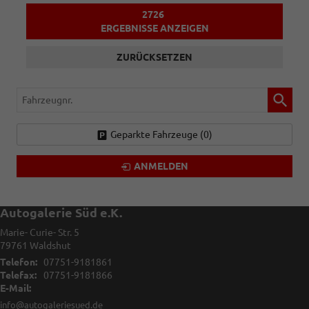
2726
ERGEBNISSE ANZEIGEN
ZURÜCKSETZEN
Fahrzeugnr.
Geparkte Fahrzeuge (
0
)
ANMELDEN
Autogalerie Süd e.K.
Marie- Curie- Str. 5
79761
Waldshut
Telefon:
07751-9181861
Telefax:
07751-9181866
E-Mail:
info@autogaleriesued.de