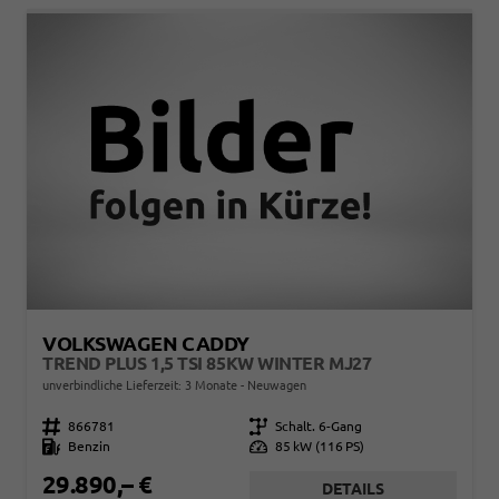
VOLKSWAGEN CADDY
TREND PLUS 1,5 TSI 85KW WINTER MJ27
unverbindliche Lieferzeit:
3 Monate
Neuwagen
Fahrzeugnr.
866781
Getriebe
Schalt. 6-Gang
Kraftstoff
Benzin
Leistung
85 kW (116 PS)
29.890,– €
DETAILS