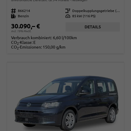
Fahrzeugnr.
866214
Getriebe
Doppelkupplungsgetriebe (DSG)
Kraftstoff
Benzin
Leistung
85 kW (116 PS)
30.090,– €
DETAILS
incl. 19% MwSt.
Verbrauch kombiniert:
6,60 l/100km
CO
-Klasse:
E
2
CO
-Emissionen:
150,00 g/km
2