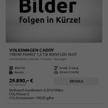
VOLKSWAGEN CADDY
TREND FAMILY 1,5 TSI 85KW LED MJ27
unverbindliche Lieferzeit:
3 Monate
Neuwagen
Fahrzeugnr.
866756
Getriebe
Schalt. 6-Gang
Kraftstoff
Benzin
Leistung
85 kW (116 PS)
29.890,– €
DETAILS
incl. 19% MwSt.
Verbrauch kombiniert:
6,50 l/100km
CO
-Klasse:
E
2
CO
-Emissionen:
148,00 g/km
2