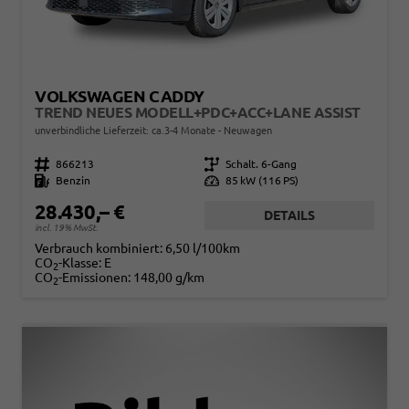
VOLKSWAGEN CADDY
TREND NEUES MODELL+PDC+ACC+LANE ASSIST
unverbindliche Lieferzeit: ca.3-4 Monate
Neuwagen
Fahrzeugnr.
866213
Getriebe
Schalt. 6-Gang
Kraftstoff
Benzin
Leistung
85 kW (116 PS)
28.430,– €
DETAILS
incl. 19% MwSt.
Verbrauch kombiniert:
6,50 l/100km
CO
-Klasse:
E
2
CO
-Emissionen:
148,00 g/km
2