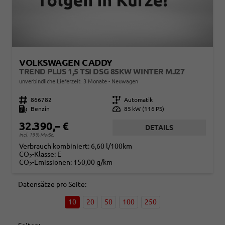
VOLKSWAGEN CADDY
TREND PLUS 1,5 TSI DSG 85KW WINTER MJ27
unverbindliche Lieferzeit:
3 Monate
Neuwagen
Fahrzeugnr.
866782
Getriebe
Automatik
Kraftstoff
Benzin
Leistung
85 kW (116 PS)
32.390,– €
DETAILS
incl. 19% MwSt.
Verbrauch kombiniert:
6,60 l/100km
CO
-Klasse:
E
2
CO
-Emissionen:
150,00 g/km
2
Datensätze pro Seite:
10
20
50
100
250