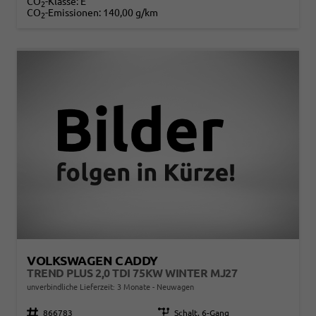
CO
-Klasse:
E
2
CO
-Emissionen:
140,00 g/km
2
VOLKSWAGEN CADDY
TREND PLUS 2,0 TDI 75KW WINTER MJ27
unverbindliche Lieferzeit:
3 Monate
Neuwagen
Fahrzeugnr.
866783
Getriebe
Schalt. 6-Gang