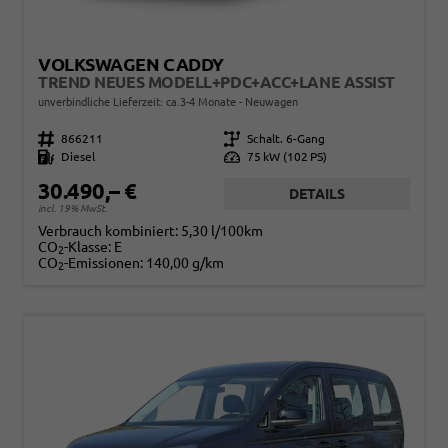
VOLKSWAGEN CADDY
TREND NEUES MODELL+PDC+ACC+LANE ASSIST
unverbindliche Lieferzeit: ca.3-4 Monate
Neuwagen
Fahrzeugnr.
866211
Getriebe
Schalt. 6-Gang
Kraftstoff
Diesel
Leistung
75 kW (102 PS)
30.490,– €
DETAILS
incl. 19% MwSt.
Verbrauch kombiniert:
5,30 l/100km
CO
-Klasse:
E
2
CO
-Emissionen:
140,00 g/km
2