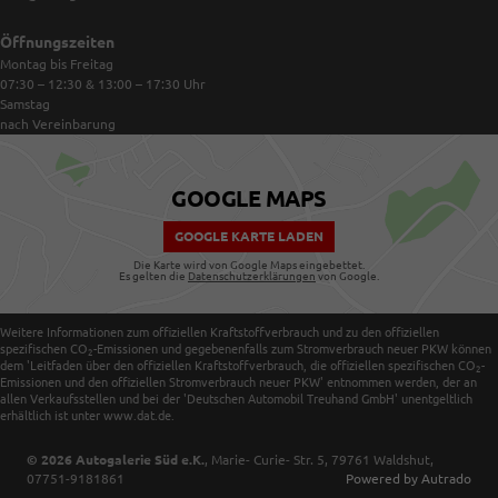
Öffnungszeiten
Montag bis Freitag
07:30 – 12:30 & 13:00 – 17:30
Uhr
Samstag
nach Vereinbarung
GOOGLE MAPS
GOOGLE KARTE LADEN
Die Karte wird von Google Maps eingebettet.
Es gelten die
Datenschutzerklärungen
von Google.
Weitere Informationen zum offiziellen Kraftstoffverbrauch und zu den offiziellen
spezifischen CO
-Emissionen und gegebenenfalls zum Stromverbrauch neuer PKW können
2
dem 'Leitfaden über den offiziellen Kraftstoffverbrauch, die offiziellen spezifischen CO
-
2
Emissionen und den offiziellen Stromverbrauch neuer PKW' entnommen werden, der an
allen Verkaufsstellen und bei der 'Deutschen Automobil Treuhand GmbH' unentgeltlich
erhältlich ist unter www.dat.de.
© 2026
Autogalerie Süd e.K.
,
Marie- Curie- Str. 5
,
79761
Waldshut,
07751-9181861
Powered by Autrado