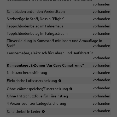
vorhanden
Schubladen unter den Vordersitzen
vorhanden
Sitzbezüge in Stoff, Dessin "Flight"
vorhanden
Teppichbodenbelag im Fahrerhaus
vorhanden
Teppichbodenbelag im Fahrgastraum
vorhanden
Türverkleidung in Kunststoff mit Insert und Armauflage in
Stoff
vorhanden
Fensterheber, elektrisch für Fahrer- und Beifahrertür
vorhanden
Klimaanlage , 2-Zonen "Air Care Climatronic"
vorhanden
Nichtraucherausführung
vorhanden
(nur
vorhanden
Elektrische Luftzusatzheizung
in
(nur
vorhanden
Ohne Wärmespeicher/Zusatzheizung
Verbindung
in
mit
Ohne Trittschutzfolie für Türeinstieg
vorhanden
Verbindung
TDI)
mit
4 Verzurrösen zur Ladegutsicherung
vorhanden
TSI)
(für
vorhanden
Schalthebel in Leder
Handschalter)