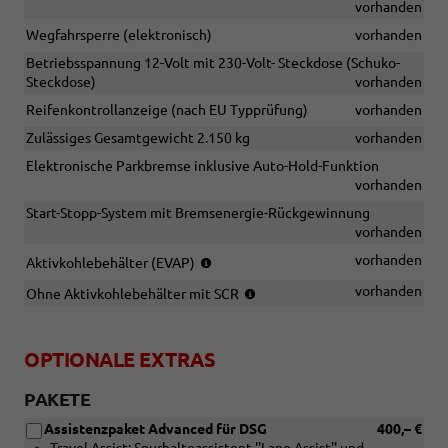
vorhanden
Wegfahrsperre (elektronisch)
vorhanden
Betriebsspannung 12-Volt mit 230-Volt- Steckdose (Schuko-
Steckdose)
vorhanden
Reifenkontrollanzeige (nach EU Typprüfung)
vorhanden
Zulässiges Gesamtgewicht 2.150 kg
vorhanden
Elektronische Parkbremse inklusive Auto-Hold-Funktion
vorhanden
Start-Stopp-System mit Bremsenergie-Rückgewinnung
vorhanden
(nur
vorhanden
Aktivkohlebehälter (EVAP)
in
(nur
vorhanden
Ohne Aktivkohlebehälter mit SCR
Verbindung
in
mit
Verbindung
TSI)
mit
OPTIONALE EXTRAS
TDI)
PAKETE
Assistenzpaket Advanced für DSG
400,– €