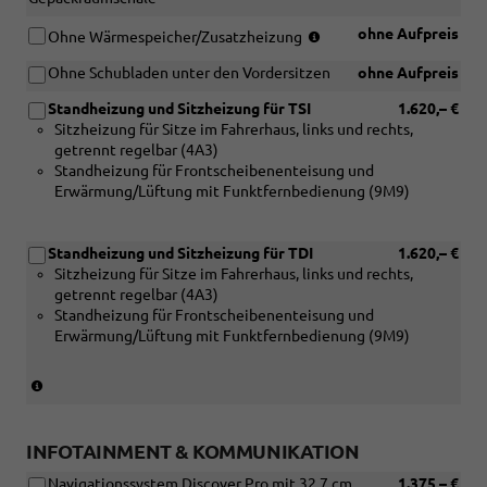
[N0C]
Sitzbezüge
(nur
ohne Aufpreis
Ohne Wärmespeicher/Zusatzheizung
in
für
Kunstleder,
Ohne Schubladen unter den Vordersitzen
ohne Aufpreis
TDI)
Dessin
(nur
"Pure
Standheizung und Sitzheizung für TSI
1.620,– €
in
Diamond"
Sitzheizung für Sitze im Fahrerhaus, links und rechts,
Verbindung
mit
getrennt regelbar (4A3)
mit
Interieur
Standheizung für Frontscheibenenteisung und
[ZWL]
Soul/Soul-
Erwärmung/Lüftung mit Funktfernbedienung (9M9)
Standheizung,
Soul/Schwarz
Sitzheizung
(CU))
und
Standheizung und Sitzheizung für TDI
1.620,– €
beheizbare
Sitzheizung für Sitze im Fahrerhaus, links und rechts,
Frontscheibe)
getrennt regelbar (4A3)
Standheizung für Frontscheibenenteisung und
Erwärmung/Lüftung mit Funktfernbedienung (9M9)
(nur
in
Verbindung
mit
INFOTAINMENT & KOMMUNIKATION
TDI
Navigationssystem Discover Pro mit 32,7 cm
1.375,– €
und