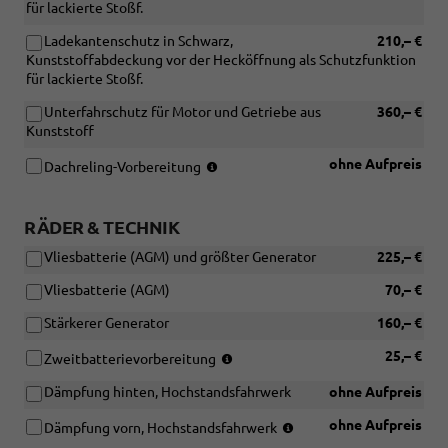
für lackierte Stoßf.
Ladekantenschutz in Schwarz,
210,– €
Kunststoffabdeckung vor der Hecköffnung als Schutzfunktion
für lackierte Stoßf.
Unterfahrschutz für Motor und Getriebe aus
360,– €
Kunststoff
(Entfall
ohne Aufpreis
Dachreling-Vorbereitung
der
Dachreling)
RÄDER & TECHNIK
Vliesbatterie (AGM) und größter Generator
225,– €
Vliesbatterie (AGM)
70,– €
Stärkerer Generator
160,– €
(nur
25,– €
Zweitbatterievorbereitung
in
Dämpfung hinten, Hochstandsfahrwerk
ohne Aufpreis
Verbindung
mit
(nur
ohne Aufpreis
Dämpfung vorn, Hochstandsfahrwerk
[IS9]
in