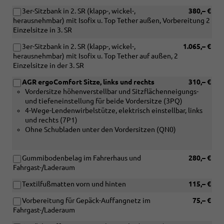
od.
in
hochgeklappter
3er-Sitzbank in 2. SR (klapp-, wickel-,
380,– €
Verbindung
2.Sitzr.)
herausnehmbar) mit Isofix u. Top Tether außen, Vorbereitung 2
mit
Einzelsitze in 3. SR
TDI
und
3er-Sitzbank in 2. SR (klapp-, wickel-,
1.065,– €
[7E0]
herausnehmbar) mit Isofix u. Top Tether auf außen, 2
Ohne
Einzelsitze in der 3. SR
Wärmespeicher/Zusatzheizung)
AGR ergoComfort Sitze, links und rechts
310,– €
Vordersitze höhenverstellbar und Sitzflächenneigungs-
und tiefeneinstellung für beide Vordersitze (3PQ)
4-Wege-Lendenwirbelstütze, elektrisch einstellbar, links
und rechts (7P1)
Ohne Schubladen unter den Vordersitzen (QN0)
Gummibodenbelag im Fahrerhaus und
280,– €
Fahrgast-/Laderaum
Textilfußmatten vorn und hinten
115,– €
Vorbereitung für Gepäck-Auffangnetz im
75,– €
Fahrgast-/Laderaum