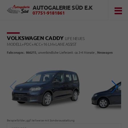
AUTOGALERIE SÜD E.K
07751-9181861
VOLKSWAGEN CADDY
LIFE NEUES
MODELL+PDC+ACC+16 LM+LANE ASSIST
Fahrzeugnr.
:
866215
, unverbindliche Lieferzeit: ca.3-4 Monate ,
Neuwagen
Beispielbilder, ggf. teilweise mit Sonderausstattung