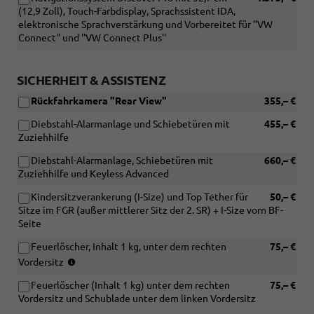
(12,9 Zoll), Touch-Farbdisplay, Sprachssistent IDA,
[7E0]
elektronische Sprachverstärkung und Vorbereitet für ''VW
Ohne
Connect'' und ''VW Connect Plus''
Wärmespeicher/Zusatzheizung)
SICHERHEIT & ASSISTENZ
Rückfahrkamera "Rear View"
355,– €
Diebstahl-Alarmanlage und Schiebetüren mit
455,– €
Zuziehhilfe
Diebstahl-Alarmanlage, Schiebetüren mit
660,– €
Zuziehhilfe und Keyless Advanced
Kindersitzverankerung (I-Size) und Top Tether für
50,– €
Sitze im FGR (außer mittlerer Sitz der 2. SR) + I-Size vorn BF-
Seite
Feuerlöscher, Inhalt 1 kg, unter dem rechten
75,– €
(nur
Vordersitz
in
Feuerlöscher (Inhalt 1 kg) unter dem rechten
75,– €
Verbindung
Vordersitz und Schublade unter dem linken Vordersitz
mit
[QN0]