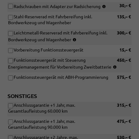
mit
R16
(nur
30,– €
Radschrauben mit Adapter zur Radsicherung
[J69]
96H
in
Ganzjahresreifen
XL
Stahl-Reserverad mit Fahrbereifung inkl.
135,– €
Verbindung
205/60
oder
Bordwerkzeug und Wagenheber
mit
R16
[J74]
Leichtmetallräd
96H
Leichtmetall-Reserverad mit Fahrbereifung inkl.
300,– €
Ganzjahresreifen
XL
(nur
215/55
Bordwerkzeug und Wagenheber
oder
in
R17
[J74]
Vorbereitung Funktionssteuergerät
15,– €
Verbindung
98H
Ganzjahresreifen
mit
XL)
Funktionssteuergerät mit Steuerung
450,– €
215/55
Leichtmetallräder)
(nur
R17
Energiemanagement für Vorbereitung Zweitbatterie
in
98H
Funktionssteuergerät mit ABH-Programmierung
575,– €
Verbindun
XL)
mit
[8FV]
SONSTIGES
Vorbereitu
für
Anschlussgarantie +1 Jahr, max.
315,– €
Zweitbatte
Gesamtlaufleistung 60.000 km
Anschlussgarantie +1 Jahr, max.
475,– €
Gesamtlaufleistung 90.000 km
Anschlussgarantie +2 Jahre, max.
530,– €