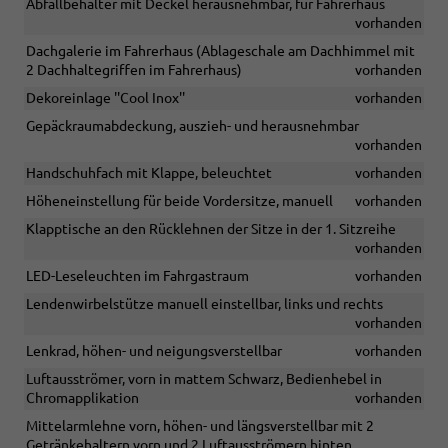
Abfallbehälter mit Deckel herausnehmbar, für Fahrerhaus
vorhanden
Dachgalerie im Fahrerhaus (Ablageschale am Dachhimmel mit
2 Dachhaltegriffen im Fahrerhaus)
vorhanden
Dekoreinlage ''Cool Inox''
vorhanden
Gepäckraumabdeckung, auszieh- und herausnehmbar
vorhanden
Handschuhfach mit Klappe, beleuchtet
vorhanden
Höheneinstellung für beide Vordersitze, manuell
vorhanden
Klapptische an den Rücklehnen der Sitze in der 1. Sitzreihe
vorhanden
LED-Leseleuchten im Fahrgastraum
vorhanden
Lendenwirbelstütze manuell einstellbar, links und rechts
vorhanden
Lenkrad, höhen- und neigungsverstellbar
vorhanden
Luftausströmer, vorn in mattem Schwarz, Bedienhebel in
Chromapplikation
vorhanden
Mittelarmlehne vorn, höhen- und längsverstellbar mit 2
Getränkehaltern vorn und 2 Luftausströmern hinten