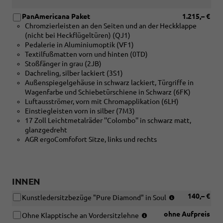
PanAmericana Paket
1.215,– €
Chromzierleisten an den Seiten und an der Heckklappe
(nicht bei Heckflügeltüren) (QJ1)
Pedalerie in Aluminiumoptik (VF1)
Textilfußmatten vorn und hinten (0TD)
Stoßfänger in grau (2JB)
Dachreling, silber lackiert (3S1)
Außenspiegelgehäuse in schwarz lackiert, Türgriffe in
Wagenfarbe und Schiebetürschiene in Schwarz (6FK)
Luftausströmer, vorn mit Chromapplikation (6LH)
Einstiegleisten vorn in silber (7M3)
17 Zoll Leichtmetalräder ''Colombo'' in schwarz matt,
glanzgedreht
AGR ergoComfofort Sitze, links und rechts
INNEN
(nur
140,– €
Kunstledersitzbezüge "Pure Diamond" in Soul
in
(nur
ohne Aufpreis
Verbindung
Ohne Klapptische an Vordersitzlehne