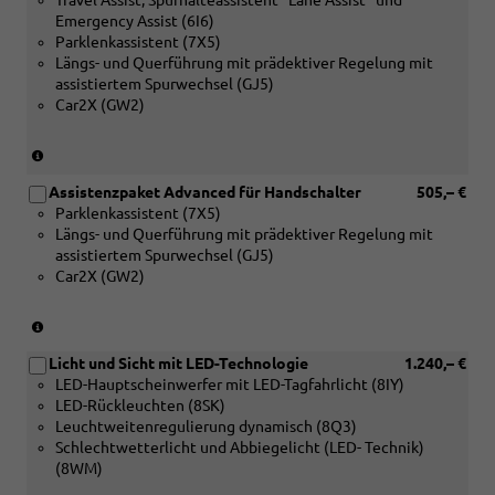
Travel Assist; Spurhalteassistent ''Lane Assist'' und
Emergency Assist (6I6)
Parklenkassistent (7X5)
Längs- und Querführung mit prädektiver Regelung mit
assistiertem Spurwechsel (GJ5)
Car2X (GW2)
(nur
in
Assistenzpaket Advanced für Handschalter
505,– €
Verbindung
Parklenkassistent (7X5)
mit
Längs- und Querführung mit prädektiver Regelung mit
DSG)
assistiertem Spurwechsel (GJ5)
Car2X (GW2)
(nur
in
Licht und Sicht mit LED-Technologie
1.240,– €
Verbindung
LED-Hauptscheinwerfer mit LED-Tagfahrlicht (8IY)
mit
LED-Rückleuchten (8SK)
Handschalter)
Leuchtweitenregulierung dynamisch (8Q3)
Schlechtwetterlicht und Abbiegelicht (LED- Technik)
(8WM)