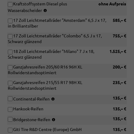
Vorbereitung
Kraftstoffsystem Diesel plus
ohne Aufpreis
Verbindung
Funktionssteuergerät
(nur
mit
Wasserabscheider
oder
in
[UC7]
[IS2]
17 Zoll Leichtmetallräder "Amsterdam" 6,5 J x 17,
585,– €
Verbindung
Dämpfung
Funktionssteuergerät
in Brilliantsilber
mit
hinten,
mit
TDI)
Hochstandsfahrwerk)
ABH-
17 Zoll Leichtmetallräder "Colombo" 6,5 J x 17,
755,– €
Programmierung
Schwarz glänzend
oder
18 Zoll Leichtmetallräder "Milano" 7 J x 18,
1.525,– €
[IS4]
Schwarz glänzend
Funktionssteuergerät
mit
Ganzjahresreifen 205/60 R16 96H XL
200,– €
Steuerung
Rollwiderstandsoptimiert
Energiemanagement
für
Ganzjahresreifen 215/55 R17 98H XL
235,– €
Vorbereitung
Rollwiderstandsoptimiert
Zweitbatterie)
(nur
135,– €
Continental-Reifen
in
Hankook-Reifen
135,– €
Verbindung
mit
(nur
135,– €
Bridgestone-Reifen
[J69]
in
Ganzjahresreifen
Giti Tire R&D Centre (Europe) GmbH
135,– €
Verbindung
205/60