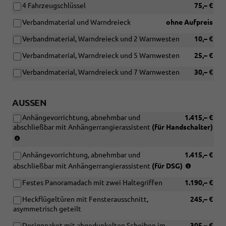
4 Fahrzeugschlüssel
75,– €
Ohne
Schubladen
Verbandmaterial und Warndreieck
ohne Aufpreis
unter
den
Verbandmaterial, Warndreieck und 2 Warnwesten
10,– €
Vordersitzen
Verbandmaterial, Warndreieck und 5 Warnwesten
25,– €
oder
[QN1]
Verbandmaterial, Warndreieck und 7 Warnwesten
30,– €
Schublade
unter
dem
AUSSEN
linken
Vordersitz)
Anhängevorrichtung, abnehmbar und
1.415,– €
abschließbar mit Anhängerrangierassistent
(für Handschalter)
(nur
in
Anhängevorrichtung, abnehmbar und
1.415,– €
Verbindung
(nur
mit
abschließbar mit Anhängerrangierassistent
(für DSG)
in
[KA2]
Festes Panoramadach mit zwei Haltegriffen
1.190,– €
Verbindun
Rückfahrkamera
mit
"Rear
Heckflügeltüren mit Fensterausschnitt,
245,– €
[KA2]
View"
asymmetrisch geteilt
Rückfahrk
und
"Rear
[ZWD]
Designpaket mit abgedunkelten Scheiben im
305,– €