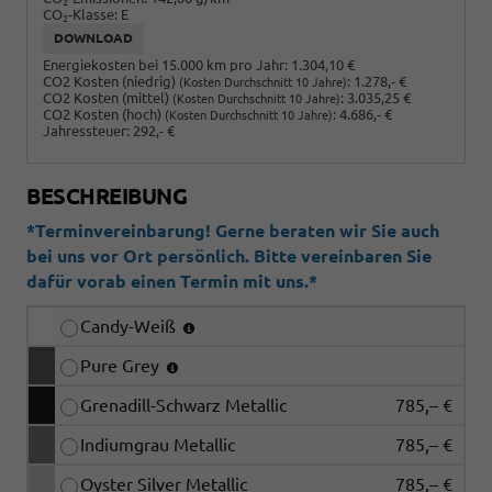
2
CO
-Klasse:
E
2
DOWNLOAD
Energiekosten bei 15.000 km pro Jahr:
1.304,10 €
CO2 Kosten (niedrig)
:
1.278,- €
(Kosten Durchschnitt 10 Jahre)
CO2 Kosten (mittel)
:
3.035,25 €
(Kosten Durchschnitt 10 Jahre)
CO2 Kosten (hoch)
:
4.686,- €
(Kosten Durchschnitt 10 Jahre)
Jahressteuer:
292,- €
BESCHREIBUNG
*Terminvereinbarung! Gerne beraten wir Sie auch
bei uns vor Ort persönlich. Bitte vereinbaren Sie
dafür vorab einen Termin mit uns.*
Candy-Weiß
Pure Grey
Grenadill-Schwarz Metallic
785,– €
Indiumgrau Metallic
785,– €
Oyster Silver Metallic
785,– €