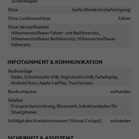
Schaltwippen
Sitze
Isofix (Kindersitzbefestigung)
Sitze: Lordosenstütze
Fahrer
Sitze: Verstellbarkeit
Höhenverstellbarer Fahrer- und Beifahrersitz,
Höhenverstellbarer Beifahrersitz, Höhenverstellbarer
Fahrersitz
INFOTAINMENT & KOMMUNIKATION
Audioanlage
Radio, Schnittstelle USB, Digitalradio DAB, Farbdisplay,
Android Auto, Apple CarPlay, Touchscreen
Bordcomputer
vorhanden
Telefon
Freisprecheinrichtung, Bluetooth, Induktionsladen für
Smartphones
Volldigitales Kombiinstrument (Virtual Cockpit)
vorhanden
SICHERHEIT & ASSISTENZ