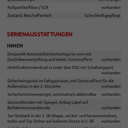
Rußpartikelfilter / SCR
vorhanden
Zustand, Beschaffenheit
Scheckheftgepflegt
SERIENAUSSTATTUNGEN
INNEN
Dreipunkt-Automatiksicherheitsgurte vorn mit
Gurthöhenverstellung und elektr. Gurtstraffern
vorhanden
Multifunktionslenkrad in Leder (bei DSG mit Schaltwippen)
vorhanden
Sicherheitsgurte im Fahrgastraum, mit Gurtstraffern für die
Außensitze in der 2. Sitzreihe
vorhanden
Sicherheitsinnenspiegel, automatisch abblendbar
vorhanden
Sonnenblenden mit Spiegel, Airbag-Label auf
Beifahrersonnenblende
vorhanden
3er-Sitzbank in der 2. SR (klapp-, wickel- und herausnehmbar),
Isofix und Top Tether auf äußeren Sitzen in 2. SR
vorhanden