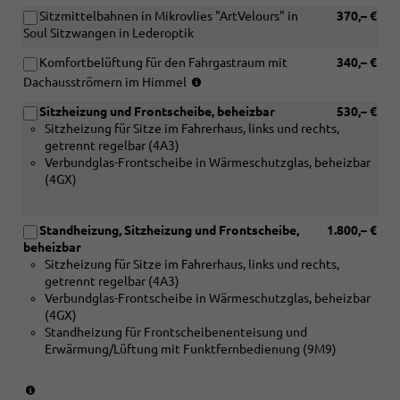
in
mit
Sitzmittelbahnen in Mikrovlies "ArtVelours" in
370,– €
Verbindung
[3LH]
Soul Sitzwangen in Lederoptik
mit
Türverkleidun
[N0C]
in
Komfortbelüftung für den Fahrgastraum mit
340,– €
Kunstledersitzbezüge
Kunsstoff
(nicht
Dachausströmern im Himmel
"Pure
mit
in
Diamond"
Inser,
Sitzheizung und Frontscheibe, beheizbar
530,– €
Verbindung
in
Armauflage
Sitzheizung für Sitze im Fahrerhaus, links und rechts,
mit
Soul)
und
getrennt regelbar (4A3)
[ZXC]
Mittelarmlehn
Verbundglas-Frontscheibe in Wärmeschutzglas, beheizbar
Festes
in
(4GX)
Panoramadach
Kunstleder
und
und
[3CT]
[1U8]
Standheizung, Sitzheizung und Frontscheibe,
1.800,– €
Verstellbare
Ohne
beheizbar
Gittertrennwand
Klapptische
Sitzheizung für Sitze im Fahrerhaus, links und rechts,
i.Fahrgast-
an
getrennt regelbar (4A3)
/Laderaum,
Vordersitzlehn
Verbundglas-Frontscheibe in Wärmeschutzglas, beheizbar
2
(4GX)
feste
Standheizung für Frontscheibenenteisung und
Positionen:
Erwärmung/Lüftung mit Funktfernbedienung (9M9)
hinter
2.
Sitzr.
(nur