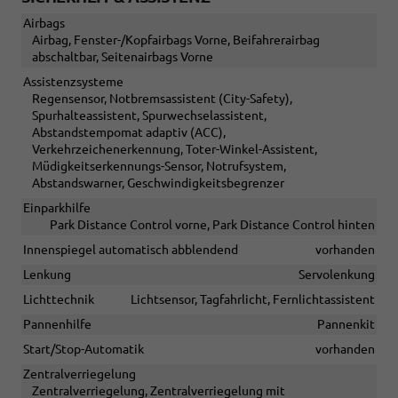
Airbags
Airbag, Fenster-/Kopfairbags Vorne, Beifahrerairbag
abschaltbar, Seitenairbags Vorne
Assistenzsysteme
Regensensor, Notbremsassistent (City-Safety),
Spurhalteassistent, Spurwechselassistent,
Abstandstempomat adaptiv (ACC),
Verkehrzeichenerkennung, Toter-Winkel-Assistent,
Müdigkeitserkennungs-Sensor, Notrufsystem,
Abstandswarner, Geschwindigkeitsbegrenzer
Einparkhilfe
Park Distance Control vorne, Park Distance Control hinten
Innenspiegel automatisch abblendend
vorhanden
Lenkung
Servolenkung
Lichttechnik
Lichtsensor, Tagfahrlicht, Fernlichtassistent
Pannenhilfe
Pannenkit
Start/Stop-Automatik
vorhanden
Zentralverriegelung
Zentralverriegelung, Zentralverriegelung mit