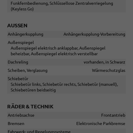
Funkfernbedienung, Schlüssellose Zentralverriegelung
(Keyless Go)
AUSSEN
Anhängerkupplung
Anhängerkupplung-Vorbereitung
Außenspiegel
Außenspiegel elektrisch anklappbar, Außenspiegel
beheizbar, Außenspiegel elektrisch verstellbar
Dachreling
vorhanden, in Schwarz
Scheiben, Verglasung
Wärmeschutzglas
Schiebetür
Schiebetür links, Schiebetür rechts, Schiebetür (manuell),
Schiebetüren beidseitig
RÄDER & TECHNIK
Antriebsachse
Frontantrieb
Bremsen
Elektronische Parkbremse
Fahrwerk- und Regelungssysteme