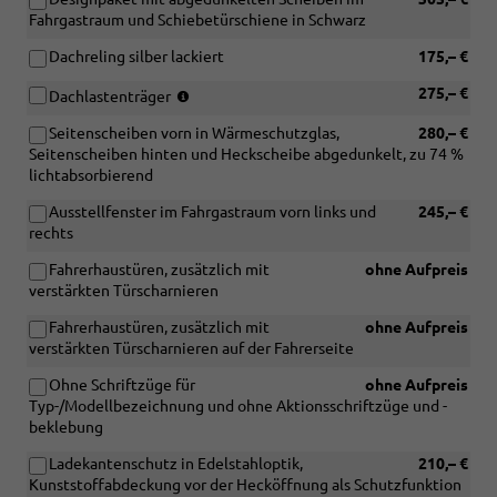
View"
Parklenkassistent
Fahrgastraum und Schiebetürschiene in Schwarz
und
mit
[ZWB]
Car2X)
Dachreling silber lackiert
175,– €
Assistenz
(nur
275,– €
Dachlastenträger
Advanced)
in
Seitenscheiben vorn in Wärmeschutzglas,
280,– €
Verbindung
Seitenscheiben hinten und Heckscheibe abgedunkelt, zu 74 %
mit
lichtabsorbierend
[3S6]
Dachreling-
Ausstellfenster im Fahrgastraum vorn links und
245,– €
Vorbereitung)
rechts
Fahrerhaustüren, zusätzlich mit
ohne Aufpreis
verstärkten Türscharnieren
Fahrerhaustüren, zusätzlich mit
ohne Aufpreis
verstärkten Türscharnieren auf der Fahrerseite
Ohne Schriftzüge für
ohne Aufpreis
Typ-/Modellbezeichnung und ohne Aktionsschriftzüge und -
beklebung
Ladekantenschutz in Edelstahloptik,
210,– €
Kunststoffabdeckung vor der Hecköffnung als Schutzfunktion