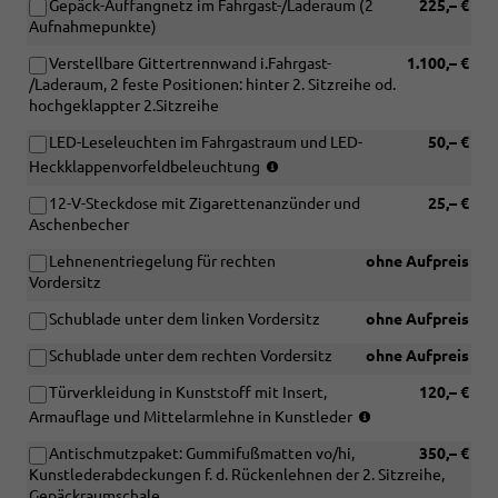
Gepäck-Auffangnetz im Fahrgast-/Laderaum (2
225,– €
Aufnahmepunkte)
Verstellbare Gittertrennwand i.Fahrgast-
1.100,– €
/Laderaum, 2 feste Positionen: hinter 2. Sitzreihe od.
hochgeklappter 2.Sitzreihe
LED-Leseleuchten im Fahrgastraum und LED-
50,– €
(nicht
Heckklappenvorfeldbeleuchtung
in
12-V-Steckdose mit Zigarettenanzünder und
25,– €
Verbindung
Aschenbecher
mit
[3RE]
Lehnenentriegelung für rechten
ohne Aufpreis
Heckflügeltüren
Vordersitz
mit
Fensterausschnitten,
Schublade unter dem linken Vordersitz
ohne Aufpreis
asymmetrisch
geteilt)
Schublade unter dem rechten Vordersitz
ohne Aufpreis
Türverkleidung in Kunststoff mit Insert,
120,– €
(nur
Armauflage und Mittelarmlehne in Kunstleder
in
Antischmutzpaket: Gummifußmatten vo/hi,
350,– €
Verbindung
Kunstlederabdeckungen f. d. Rückenlehnen der 2. Sitzreihe,
mit
Gepäckraumschale