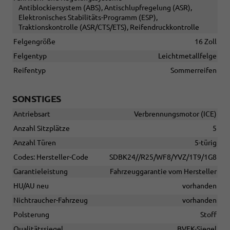
Antiblockiersystem (ABS), Antischlupfregelung (ASR),
Elektronisches Stabilitäts-Programm (ESP),
Traktionskontrolle (ASR/CTS/ETS), Reifendruckkontrolle
Felgengröße
16 Zoll
Felgentyp
Leichtmetallfelge
Reifentyp
Sommerreifen
SONSTIGES
Antriebsart
Verbrennungsmotor (ICE)
Anzahl Sitzplätze
5
Anzahl Türen
5-türig
Codes: Hersteller-Code
SDBK24//R25/WF8/YVZ/1T9/1G8
Garantieleistung
Fahrzeuggarantie vom Hersteller
HU/AU neu
vorhanden
Nichtraucher-Fahrzeug
vorhanden
Polsterung
Stoff
Qualitätssiegel
BVFK-Siegel