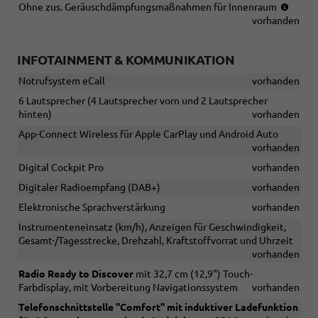
(nur
Ohne zus. Geräuschdämpfungsmaßnahmen für Innenraum
in
vorhanden
Verbi
mit
INFOTAINMENT & KOMMUNIKATION
TSI
und
Notrufsystem eCall
vorhanden
eHybr
6 Lautsprecher (4 Lautsprecher vorn und 2 Lautsprecher
hinten)
vorhanden
App-Connect Wireless für Apple CarPlay und Android Auto
vorhanden
Digital Cockpit Pro
vorhanden
Digitaler Radioempfang (DAB+)
vorhanden
Elektronische Sprachverstärkung
vorhanden
Instrumenteneinsatz (km/h), Anzeigen für Geschwindigkeit,
Gesamt-/Tagesstrecke, Drehzahl, Kraftstoffvorrat und Uhrzeit
vorhanden
Radio Ready to Discover
mit 32,7 cm (12,9") Touch-
Farbdisplay, mit Vorbereitung Navigationssystem
vorhanden
Telefonschnittstelle ''Comfort'' mit induktiver Ladefunktion