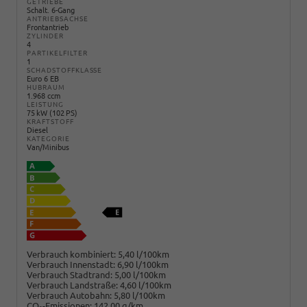
GETRIEBE
Schalt. 6-Gang
ANTRIEBSACHSE
Frontantrieb
ZYLINDER
4
PARTIKELFILTER
1
SCHADSTOFFKLASSE
Euro 6 EB
HUBRAUM
1.968 ccm
LEISTUNG
75 kW (102 PS)
KRAFTSTOFF
Diesel
KATEGORIE
Van/Minibus
Verbrauch kombiniert:
5,40 l/100km
Verbrauch Innenstadt:
6,90 l/100km
Verbrauch Stadtrand:
5,00 l/100km
Verbrauch Landstraße:
4,60 l/100km
Verbrauch Autobahn:
5,80 l/100km
CO
-Emissionen:
142,00 g/km