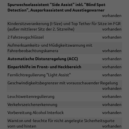
Spurwechselassistent "Side Assist" inkl. "Blind Spot
Detection", Ausparkassistent und Ausstiegswarner
vorhanden
Kindersitzverankerung (I-Size) und Top Tether für Sitze im FGR
(außer mittlerer Sitz der 2. Sitzreihe)
vorhanden
2 Fahrzeugschlüssel
vorhanden
Aufmerksamkeits- und Müdigkeitswarnung mit
Fahrerbeobachtungskamera
vorhanden
Automatische Distanzregelung (ACC)
vorhanden
Einparkhilfe im Front- und Heckbereich
vorhanden
Fernlichtregulierung "Light Assist"
vorhanden
Geschwindigkeitsbegrenzer mit vorausschauender Regelung
vorhanden
Leuchtweitenregulierung
vorhanden
Verkehrszeichenerkennung
vorhanden
Vorbereitung Alcohol Interlock
vorhanden
Warnton und -leuchte für nicht angelegte Sicherheitsgurte
vorn und hinten
vorhanden