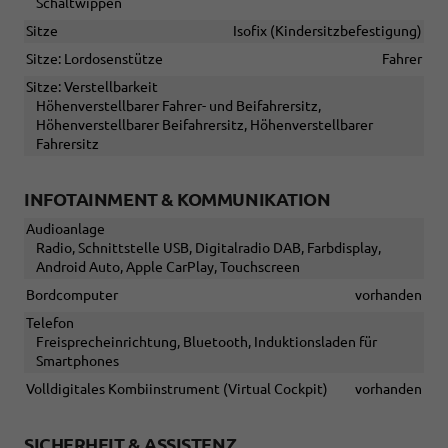
Schaltwippen
Sitze
Isofix (Kindersitzbefestigung)
Sitze: Lordosenstütze
Fahrer
Sitze: Verstellbarkeit
Höhenverstellbarer Fahrer- und Beifahrersitz,
Höhenverstellbarer Beifahrersitz, Höhenverstellbarer
Fahrersitz
INFOTAINMENT & KOMMUNIKATION
Audioanlage
Radio, Schnittstelle USB, Digitalradio DAB, Farbdisplay,
Android Auto, Apple CarPlay, Touchscreen
Bordcomputer
vorhanden
Telefon
Freisprecheinrichtung, Bluetooth, Induktionsladen für
Smartphones
Volldigitales Kombiinstrument (Virtual Cockpit)
vorhanden
SICHERHEIT & ASSISTENZ