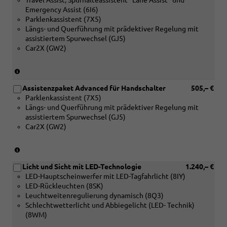
Travel Assist; Spurhalteassistent ''Lane Assist'' und
Emergency Assist (6I6)
Parklenkassistent (7X5)
Längs- und Querführung mit prädektiver Regelung mit
assistiertem Spurwechsel (GJ5)
Car2X (GW2)
(nur
in
Assistenzpaket Advanced für Handschalter
505,– €
Verbindung
Parklenkassistent (7X5)
mit
Längs- und Querführung mit prädektiver Regelung mit
DSG)
assistiertem Spurwechsel (GJ5)
Car2X (GW2)
(nur
in
Licht und Sicht mit LED-Technologie
1.240,– €
Verbindung
LED-Hauptscheinwerfer mit LED-Tagfahrlicht (8IY)
mit
LED-Rückleuchten (8SK)
Handschalter)
Leuchtweitenregulierung dynamisch (8Q3)
Schlechtwetterlicht und Abbiegelicht (LED- Technik)
(8WM)