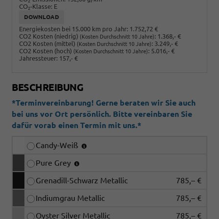
2
CO
-Klasse:
E
2
DOWNLOAD
Energiekosten bei 15.000 km pro Jahr:
1.752,72 €
CO2 Kosten (niedrig)
:
1.368,- €
(Kosten Durchschnitt 10 Jahre)
CO2 Kosten (mittel)
:
3.249,- €
(Kosten Durchschnitt 10 Jahre)
CO2 Kosten (hoch)
:
5.016,- €
(Kosten Durchschnitt 10 Jahre)
Jahressteuer:
157,- €
BESCHREIBUNG
*Terminvereinbarung! Gerne beraten wir Sie auch
bei uns vor Ort persönlich. Bitte vereinbaren Sie
dafür vorab einen Termin mit uns.*
Candy-Weiß
Pure Grey
Grenadill-Schwarz Metallic
785,– €
Indiumgrau Metallic
785,– €
Oyster Silver Metallic
785,– €