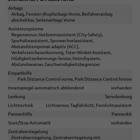
Airbags
Airbag, Fenster-/Kopfairbags Vorne, Beifahrerairbag
abschaltbar, Seitenairbags Vorne
Assistenzsysteme
Regensensor, Notbremsassistent (City-Safety),
Spurhalteassistent, Spurwechselassistent,
Abstandstempomat adaptiv (ACC),
Verkehrzeichenerkennung, Toter-Winkel-Assistent,
Müdigkeitserkennungs-Sensor, Notrufsystem,
Abstandswarner, Geschwindigkeitsbegrenzer
Einparkhilfe
Park Distance Control vorne, Park Distance Control hinten
Innenspiegel automatisch abblendend
vorhanden
Lenkung
Servolenkung
Lichttechnik
Lichtsensor, Tagfahrlicht, Fernlichtassistent
Pannenhilfe
Pannenkit
Start/Stop-Automatik
vorhanden
Zentralverriegelung
Zentralverriegelung, Zentralverriegelung mit