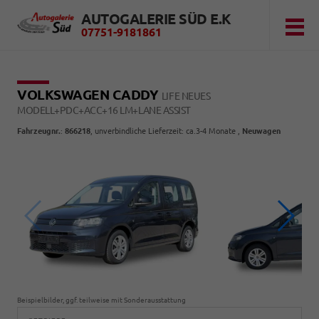
AUTOGALERIE SÜD E.K
07751-9181861
VOLKSWAGEN CADDY
LIFE NEUES
MODELL+PDC+ACC+16 LM+LANE ASSIST
Fahrzeugnr.
:
866218
, unverbindliche Lieferzeit: ca.3-4 Monate ,
Neuwagen
Beispielbilder, ggf. teilweise mit Sonderausstattung