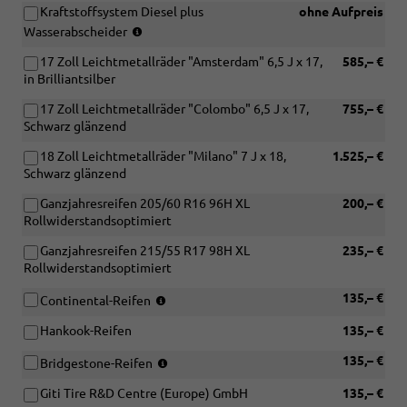
Vorbereitung
Kraftstoffsystem Diesel plus
ohne Aufpreis
Verbindung
Funktionssteuergerät
(nur
mit
Wasserabscheider
oder
in
[UC7]
[IS2]
17 Zoll Leichtmetallräder "Amsterdam" 6,5 J x 17,
585,– €
Verbindung
Dämpfung
Funktionssteuergerät
in Brilliantsilber
mit
hinten,
mit
TDI)
Hochstandsfahrwerk)
ABH-
17 Zoll Leichtmetallräder "Colombo" 6,5 J x 17,
755,– €
Programmierung
Schwarz glänzend
oder
18 Zoll Leichtmetallräder "Milano" 7 J x 18,
1.525,– €
[IS4]
Schwarz glänzend
Funktionssteuergerät
mit
Ganzjahresreifen 205/60 R16 96H XL
200,– €
Steuerung
Rollwiderstandsoptimiert
Energiemanagement
für
Ganzjahresreifen 215/55 R17 98H XL
235,– €
Vorbereitung
Rollwiderstandsoptimiert
Zweitbatterie)
(nur
135,– €
Continental-Reifen
in
Hankook-Reifen
135,– €
Verbindung
mit
(nur
135,– €
Bridgestone-Reifen
[J69]
in
Ganzjahresreifen
Giti Tire R&D Centre (Europe) GmbH
135,– €
Verbindung
205/60