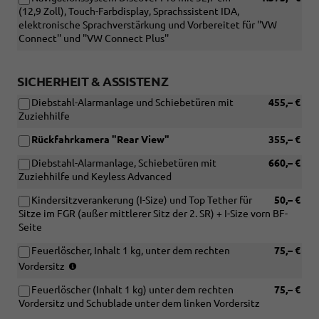
(12,9 Zoll), Touch-Farbdisplay, Sprachssistent IDA,
[7E0]
elektronische Sprachverstärkung und Vorbereitet für ''VW
Ohne
Connect'' und ''VW Connect Plus''
Wärmespeicher/Zusatzheizung)
SICHERHEIT & ASSISTENZ
Diebstahl-Alarmanlage und Schiebetüren mit
455,– €
Zuziehhilfe
Rückfahrkamera "Rear View"
355,– €
Diebstahl-Alarmanlage, Schiebetüren mit
660,– €
Zuziehhilfe und Keyless Advanced
Kindersitzverankerung (I-Size) und Top Tether für
50,– €
Sitze im FGR (außer mittlerer Sitz der 2. SR) + I-Size vorn BF-
Seite
Feuerlöscher, Inhalt 1 kg, unter dem rechten
75,– €
(nur
Vordersitz
in
Feuerlöscher (Inhalt 1 kg) unter dem rechten
75,– €
Verbindung
Vordersitz und Schublade unter dem linken Vordersitz
mit
[QN0]