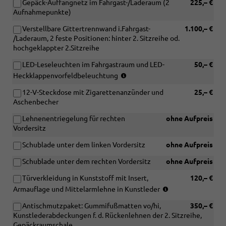
Gepäck-Auffangnetz im Fahrgast-/Laderaum (2
225,– €
Aufnahmepunkte)
Verstellbare Gittertrennwand i.Fahrgast-
1.100,– €
/Laderaum, 2 feste Positionen: hinter 2. Sitzreihe od.
hochgeklappter 2.Sitzreihe
LED-Leseleuchten im Fahrgastraum und LED-
50,– €
(nicht
Heckklappenvorfeldbeleuchtung
in
12-V-Steckdose mit Zigarettenanzünder und
25,– €
Verbindung
Aschenbecher
mit
[3RE]
Lehnenentriegelung für rechten
ohne Aufpreis
Heckflügeltüren
Vordersitz
mit
Fensterausschnitten,
Schublade unter dem linken Vordersitz
ohne Aufpreis
asymmetrisch
geteilt)
Schublade unter dem rechten Vordersitz
ohne Aufpreis
Türverkleidung in Kunststoff mit Insert,
120,– €
(nur
Armauflage und Mittelarmlehne in Kunstleder
in
Antischmutzpaket: Gummifußmatten vo/hi,
350,– €
Verbindung
Kunstlederabdeckungen f. d. Rückenlehnen der 2. Sitzreihe,
mit
Gepäckraumschale