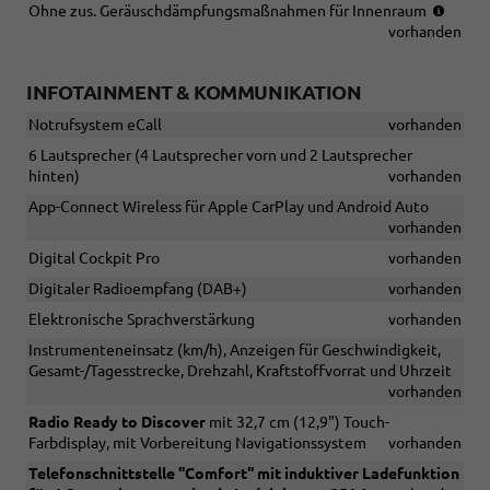
(nur
Ohne zus. Geräuschdämpfungsmaßnahmen für Innenraum
in
vorhanden
Verbi
mit
INFOTAINMENT & KOMMUNIKATION
TSI
und
Notrufsystem eCall
vorhanden
eHybr
6 Lautsprecher (4 Lautsprecher vorn und 2 Lautsprecher
hinten)
vorhanden
App-Connect Wireless für Apple CarPlay und Android Auto
vorhanden
Digital Cockpit Pro
vorhanden
Digitaler Radioempfang (DAB+)
vorhanden
Elektronische Sprachverstärkung
vorhanden
Instrumenteneinsatz (km/h), Anzeigen für Geschwindigkeit,
Gesamt-/Tagesstrecke, Drehzahl, Kraftstoffvorrat und Uhrzeit
vorhanden
Radio Ready to Discover
mit 32,7 cm (12,9") Touch-
Farbdisplay, mit Vorbereitung Navigationssystem
vorhanden
Telefonschnittstelle ''Comfort'' mit induktiver Ladefunktion