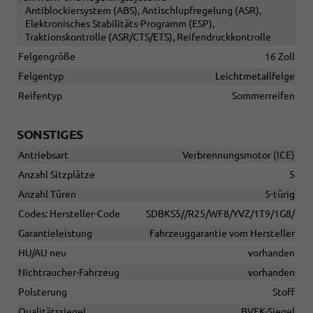
Antiblockiersystem (ABS), Antischlupfregelung (ASR),
Elektronisches Stabilitäts-Programm (ESP),
Traktionskontrolle (ASR/CTS/ETS), Reifendruckkontrolle
Felgengröße
16 Zoll
Felgentyp
Leichtmetallfelge
Reifentyp
Sommerreifen
SONSTIGES
Antriebsart
Verbrennungsmotor (ICE)
Anzahl Sitzplätze
5
Anzahl Türen
5-türig
Codes: Hersteller-Code
SDBKS5//R25/WF8/YVZ/1T9/1G8/
Garantieleistung
Fahrzeuggarantie vom Hersteller
HU/AU neu
vorhanden
Nichtraucher-Fahrzeug
vorhanden
Polsterung
Stoff
Qualitätssiegel
BVFK-Siegel