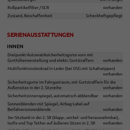
Rußpartikelfilter / SCR
vorhanden
Zustand, Beschaffenheit
Scheckheftgepflegt
SERIENAUSSTATTUNGEN
INNEN
Dreipunkt-Automatiksicherheitsgurte vorn mit
Gurthöhenverstellung und elektr. Gurtstraffern
vorhanden
Multifunktionslenkrad in Leder (bei DSG mit Schaltwippen)
vorhanden
Sicherheitsgurte im Fahrgastraum, mit Gurtstraffern für die
Außensitze in der 2. Sitzreihe
vorhanden
Sicherheitsinnenspiegel, automatisch abblendbar
vorhanden
Sonnenblenden mit Spiegel, Airbag-Label auf
Beifahrersonnenblende
vorhanden
3er-Sitzbank in der 2. SR (klapp-, wickel- und herausnehmbar),
Isofix und Top Tether auf äußeren Sitzen in 2. SR
vorhanden