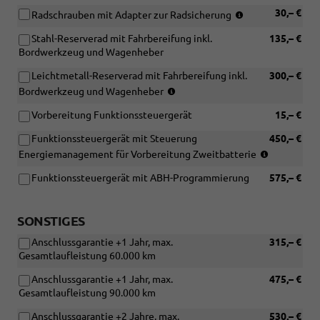
mit
R16
(nur
30,– €
Radschrauben mit Adapter zur Radsicherung
[J69]
96H
in
Ganzjahresreifen
XL
Stahl-Reserverad mit Fahrbereifung inkl.
135,– €
Verbindung
205/60
oder
Bordwerkzeug und Wagenheber
mit
R16
[J74]
Leichtmetallräd
96H
Leichtmetall-Reserverad mit Fahrbereifung inkl.
300,– €
Ganzjahresreifen
XL
(nur
215/55
Bordwerkzeug und Wagenheber
oder
in
R17
[J74]
Vorbereitung Funktionssteuergerät
15,– €
Verbindung
98H
Ganzjahresreifen
mit
XL)
Funktionssteuergerät mit Steuerung
450,– €
215/55
Leichtmetallräder)
(nur
R17
Energiemanagement für Vorbereitung Zweitbatterie
in
98H
Funktionssteuergerät mit ABH-Programmierung
575,– €
Verbindun
XL)
mit
[8FV]
SONSTIGES
Vorbereitu
für
Anschlussgarantie +1 Jahr, max.
315,– €
Zweitbatte
Gesamtlaufleistung 60.000 km
Anschlussgarantie +1 Jahr, max.
475,– €
Gesamtlaufleistung 90.000 km
Anschlussgarantie +2 Jahre, max.
530,– €