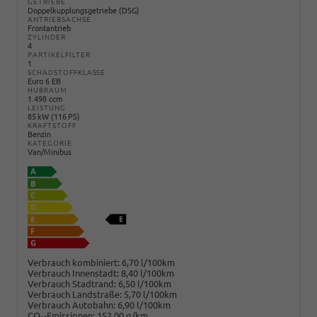
GETRIEBE
Doppelkupplungsgetriebe (DSG)
ANTRIEBSACHSE
Frontantrieb
ZYLINDER
4
PARTIKELFILTER
1
SCHADSTOFFKLASSE
Euro 6 EB
HUBRAUM
1.498 ccm
LEISTUNG
85 kW (116 PS)
KRAFTSTOFF
Benzin
KATEGORIE
Van/Minibus
Verbrauch kombiniert:
6,70 l/100km
Verbrauch Innenstadt:
8,40 l/100km
Verbrauch Stadtrand:
6,50 l/100km
Verbrauch Landstraße:
5,70 l/100km
Verbrauch Autobahn:
6,90 l/100km
CO
-Emissionen:
152,00 g/km