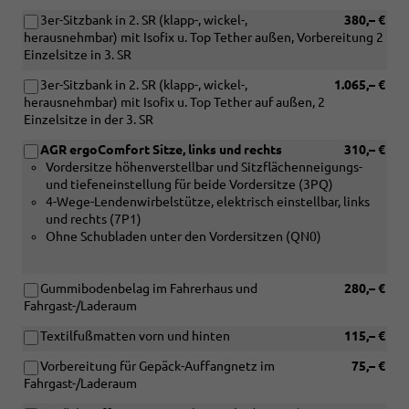
od.
in
hochgeklappter
3er-Sitzbank in 2. SR (klapp-, wickel-,
380,– €
Verbindung
2.Sitzr.)
herausnehmbar) mit Isofix u. Top Tether außen, Vorbereitung 2
mit
Einzelsitze in 3. SR
TDI
und
3er-Sitzbank in 2. SR (klapp-, wickel-,
1.065,– €
[7E0]
herausnehmbar) mit Isofix u. Top Tether auf außen, 2
Ohne
Einzelsitze in der 3. SR
Wärmespeicher/Zusatzheizung)
AGR ergoComfort Sitze, links und rechts
310,– €
Vordersitze höhenverstellbar und Sitzflächenneigungs-
und tiefeneinstellung für beide Vordersitze (3PQ)
4-Wege-Lendenwirbelstütze, elektrisch einstellbar, links
und rechts (7P1)
Ohne Schubladen unter den Vordersitzen (QN0)
Gummibodenbelag im Fahrerhaus und
280,– €
Fahrgast-/Laderaum
Textilfußmatten vorn und hinten
115,– €
Vorbereitung für Gepäck-Auffangnetz im
75,– €
Fahrgast-/Laderaum