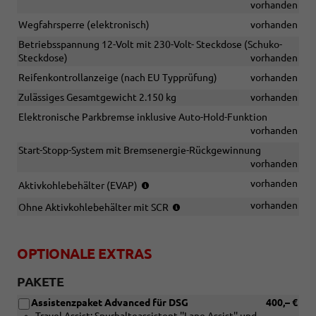
vorhanden
Wegfahrsperre (elektronisch)
vorhanden
Betriebsspannung 12-Volt mit 230-Volt- Steckdose (Schuko-
Steckdose)
vorhanden
Reifenkontrollanzeige (nach EU Typprüfung)
vorhanden
Zulässiges Gesamtgewicht 2.150 kg
vorhanden
Elektronische Parkbremse inklusive Auto-Hold-Funktion
vorhanden
Start-Stopp-System mit Bremsenergie-Rückgewinnung
vorhanden
(nur
vorhanden
Aktivkohlebehälter (EVAP)
in
(nur
vorhanden
Ohne Aktivkohlebehälter mit SCR
Verbindung
in
mit
Verbindung
TSI)
mit
OPTIONALE EXTRAS
TDI)
PAKETE
Assistenzpaket Advanced für DSG
400,– €