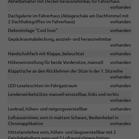
Abfallbehälter mit Deckel herausnehmbar, für Fahrerhaus
vorhanden
Dachgalerie im Fahrerhaus (Ablageschale am Dachhimmel mit
2 Dachhaltegriffen im Fahrerhaus)
vorhanden
Dekoreinlage ''Cool Inox''
vorhanden
Gepäckraumabdeckung, auszieh- und herausnehmbar
vorhanden
Handschuhfach mit Klappe, beleuchtet
vorhanden
Höheneinstellung für beide Vordersitze, manuell
vorhanden
Klapptische an den Rücklehnen der Sitze in der 1. Sitzreihe
vorhanden
LED-Leseleuchten im Fahrgastraum
vorhanden
Lendenwirbelstütze manuell einstellbar, links und rechts
vorhanden
Lenkrad, höhen- und neigungsverstellbar
vorhanden
Luftausströmer, vorn in mattem Schwarz, Bedienhebel in
Chromapplikation
vorhanden
Mittelarmlehne vorn, höhen- und längsverstellbar mit 2
Getränkehaltern vorn und 2 Luftausströmern hinten