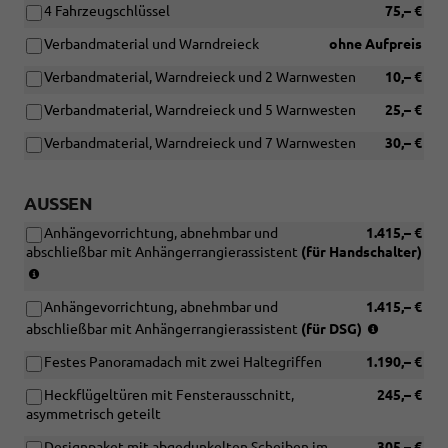
4 Fahrzeugschlüssel
75,– €
Ohne
Schubladen
Verbandmaterial und Warndreieck
ohne Aufpreis
unter
den
Verbandmaterial, Warndreieck und 2 Warnwesten
10,– €
Vordersitzen
Verbandmaterial, Warndreieck und 5 Warnwesten
25,– €
oder
[QN1]
Verbandmaterial, Warndreieck und 7 Warnwesten
30,– €
Schublade
unter
dem
AUSSEN
linken
Vordersitz)
Anhängevorrichtung, abnehmbar und
1.415,– €
abschließbar mit Anhängerrangierassistent
(für Handschalter)
(nur
in
Anhängevorrichtung, abnehmbar und
1.415,– €
Verbindung
(nur
mit
abschließbar mit Anhängerrangierassistent
(für DSG)
in
[KA2]
Festes Panoramadach mit zwei Haltegriffen
1.190,– €
Verbindun
Rückfahrkamera
mit
"Rear
Heckflügeltüren mit Fensterausschnitt,
245,– €
[KA2]
View"
asymmetrisch geteilt
Rückfahrk
und
"Rear
[ZWD]
Designpaket mit abgedunkelten Scheiben im
305,– €