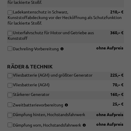
für lackierte Stoßf.
Ladekantenschutz in Schwarz,
210,– €
Kunststoffabdeckung vor der Hecköffnung als Schutzfunktion
für lackierte Stoßf.
Unterfahrschutz für Motor und Getriebe aus
360,– €
Kunststoff
(Entfall
ohne Aufpreis
Dachreling-Vorbereitung
der
Dachreling)
RÄDER & TECHNIK
Vliesbatterie (AGM) und größter Generator
225,– €
Vliesbatterie (AGM)
70,– €
Stärkerer Generator
160,– €
(nur
25,– €
Zweitbatterievorbereitung
in
Dämpfung hinten, Hochstandsfahrwerk
ohne Aufpreis
Verbindung
mit
(nur
ohne Aufpreis
Dämpfung vorn, Hochstandsfahrwerk
[IS9]
in