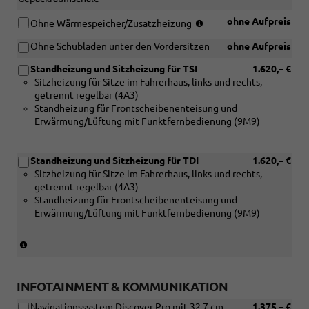
[N0C]
Sitzbezüge
(nur
ohne Aufpreis
Ohne Wärmespeicher/Zusatzheizung
in
für
Kunstleder,
Ohne Schubladen unter den Vordersitzen
ohne Aufpreis
TDI)
Dessin
(nur
"Pure
Standheizung und Sitzheizung für TSI
1.620,– €
in
Diamond"
Sitzheizung für Sitze im Fahrerhaus, links und rechts,
Verbindung
mit
getrennt regelbar (4A3)
mit
Interieur
Standheizung für Frontscheibenenteisung und
[ZWL]
Soul/Soul-
Erwärmung/Lüftung mit Funktfernbedienung (9M9)
Standheizung,
Soul/Schwarz
Sitzheizung
(CU))
und
Standheizung und Sitzheizung für TDI
1.620,– €
beheizbare
Sitzheizung für Sitze im Fahrerhaus, links und rechts,
Frontscheibe)
getrennt regelbar (4A3)
Standheizung für Frontscheibenenteisung und
Erwärmung/Lüftung mit Funktfernbedienung (9M9)
(nur
in
Verbindung
mit
INFOTAINMENT & KOMMUNIKATION
TDI
Navigationssystem Discover Pro mit 32,7 cm
1.375,– €
und