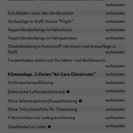
vorhanden
Schubladen unter den Vordersitzen
vorhanden
Sitzbezüge in Stoff, Dessin "Flight"
vorhanden
Teppichbodenbelag im Fahrerhaus
vorhanden
Teppichbodenbelag im Fahrgastraum
vorhanden
Türverkleidung in Kunststoff mit Insert und Armauflage in
Stoff
vorhanden
Fensterheber, elektrisch für Fahrer- und Beifahrertür
vorhanden
Klimaanlage , 2-Zonen "Air Care Climatronic"
vorhanden
Nichtraucherausführung
vorhanden
(nur
vorhanden
Elektrische Luftzusatzheizung
in
(nur
vorhanden
Ohne Wärmespeicher/Zusatzheizung
Verbindung
in
mit
Ohne Trittschutzfolie für Türeinstieg
vorhanden
Verbindung
TDI)
mit
4 Verzurrösen zur Ladegutsicherung
vorhanden
TSI)
(für
vorhanden
Schalthebel in Leder
Handschalter)