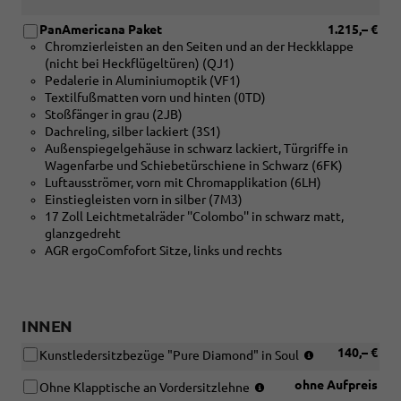
PanAmericana Paket
1.215,– €
Chromzierleisten an den Seiten und an der Heckklappe
(nicht bei Heckflügeltüren) (QJ1)
Pedalerie in Aluminiumoptik (VF1)
Textilfußmatten vorn und hinten (0TD)
Stoßfänger in grau (2JB)
Dachreling, silber lackiert (3S1)
Außenspiegelgehäuse in schwarz lackiert, Türgriffe in
Wagenfarbe und Schiebetürschiene in Schwarz (6FK)
Luftausströmer, vorn mit Chromapplikation (6LH)
Einstiegleisten vorn in silber (7M3)
17 Zoll Leichtmetalräder ''Colombo'' in schwarz matt,
glanzgedreht
AGR ergoComfofort Sitze, links und rechts
INNEN
(nur
140,– €
Kunstledersitzbezüge "Pure Diamond" in Soul
in
(nur
ohne Aufpreis
Verbindung
Ohne Klapptische an Vordersitzlehne