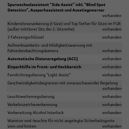
Spurwechselassistent "Side Assist" inkl. "Blind Spot
Detection", Ausparkassistent und Ausstiegswarner
vorhanden
Kindersitzverankerung (I-Size) und Top Tether für Sitze im FGR
(außer mittlerer Sitz der 2. Sitzreihe)
vorhanden
2 Fahrzeugschlüssel
vorhanden
Aufmerksamkeits- und Müdigkeitswarnung mit
Fahrerbeobachtungskamera
vorhanden
Automatische Distanzregelung (ACC)
vorhanden
Einparkhilfe im Front- und Heckbereich
vorhanden
Fernlichtregulierung "Light Assist"
vorhanden
Geschwindigkeitsbegrenzer mit vorausschauender Regelung
vorhanden
Leuchtweitenregulierung
vorhanden
Verkehrszeichenerkennung
vorhanden
Vorbereitung Alcohol Interlock
vorhanden
Warnton und -leuchte für nicht angelegte Sicherheitsgurte
vorn und hinten
vorhanden