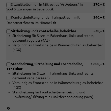
in
mit
Sitzmittelbahnen in Mikrovlies "ArtVelours" in
370,– €
Verbindung
[3LH]
Soul Sitzwangen in Lederoptik
mit
Türverkleidun
[N0C]
in
Komfortbelüftung für den Fahrgastraum mit
340,– €
Kunstledersitzbezüge
Kunsstoff
(nicht
Dachausströmern im Himmel
"Pure
mit
in
Diamond"
Inser,
Sitzheizung und Frontscheibe, beheizbar
530,– €
Verbindung
in
Armauflage
Sitzheizung für Sitze im Fahrerhaus, links und rechts,
mit
Soul)
und
getrennt regelbar (4A3)
[ZXC]
Mittelarmlehn
Verbundglas-Frontscheibe in Wärmeschutzglas, beheizbar
Festes
in
(4GX)
Panoramadach
Kunstleder
und
und
[3CT]
[1U8]
Standheizung, Sitzheizung und Frontscheibe,
1.800,– €
Verstellbare
Ohne
beheizbar
Gittertrennwand
Klapptische
Sitzheizung für Sitze im Fahrerhaus, links und rechts,
i.Fahrgast-
an
getrennt regelbar (4A3)
/Laderaum,
Vordersitzlehn
Verbundglas-Frontscheibe in Wärmeschutzglas, beheizbar
2
(4GX)
feste
Standheizung für Frontscheibenenteisung und
Positionen:
Erwärmung/Lüftung mit Funktfernbedienung (9M9)
hinter
2.
Sitzr.
(nur