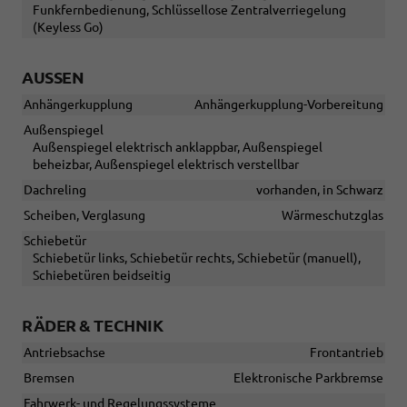
Funkfernbedienung, Schlüssellose Zentralverriegelung
(Keyless Go)
AUSSEN
Anhängerkupplung
Anhängerkupplung-Vorbereitung
Außenspiegel
Außenspiegel elektrisch anklappbar, Außenspiegel
beheizbar, Außenspiegel elektrisch verstellbar
Dachreling
vorhanden, in Schwarz
Scheiben, Verglasung
Wärmeschutzglas
Schiebetür
Schiebetür links, Schiebetür rechts, Schiebetür (manuell),
Schiebetüren beidseitig
RÄDER & TECHNIK
Antriebsachse
Frontantrieb
Bremsen
Elektronische Parkbremse
Fahrwerk- und Regelungssysteme