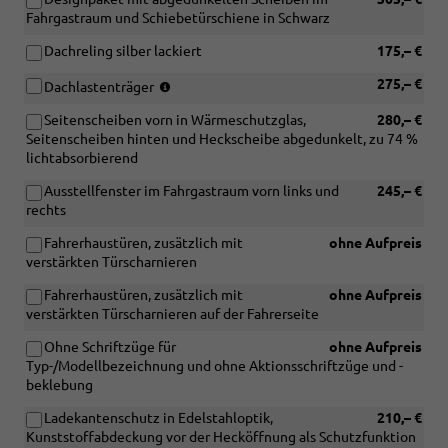
View"
Parklenkassistent
Fahrgastraum und Schiebetürschiene in Schwarz
und
mit
[ZWB]
Car2X)
Dachreling silber lackiert
175,– €
Assistenz
(nur
275,– €
Dachlastenträger
Advanced)
in
Seitenscheiben vorn in Wärmeschutzglas,
280,– €
Verbindung
Seitenscheiben hinten und Heckscheibe abgedunkelt, zu 74 %
mit
lichtabsorbierend
[3S6]
Dachreling-
Ausstellfenster im Fahrgastraum vorn links und
245,– €
Vorbereitung)
rechts
Fahrerhaustüren, zusätzlich mit
ohne Aufpreis
verstärkten Türscharnieren
Fahrerhaustüren, zusätzlich mit
ohne Aufpreis
verstärkten Türscharnieren auf der Fahrerseite
Ohne Schriftzüge für
ohne Aufpreis
Typ-/Modellbezeichnung und ohne Aktionsschriftzüge und -
beklebung
Ladekantenschutz in Edelstahloptik,
210,– €
Kunststoffabdeckung vor der Hecköffnung als Schutzfunktion