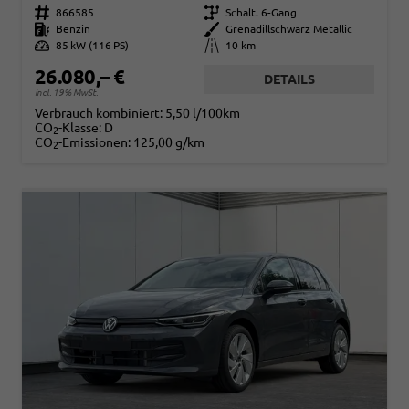
Fahrzeugnr.
866585
Getriebe
Schalt. 6-Gang
Kraftstoff
Benzin
Außenfarbe
Grenadillschwarz Metallic
Leistung
85 kW (116 PS)
Kilometerstand
10 km
26.080,– €
DETAILS
incl. 19% MwSt.
Verbrauch kombiniert:
5,50 l/100km
CO
-Klasse:
D
2
CO
-Emissionen:
125,00 g/km
2