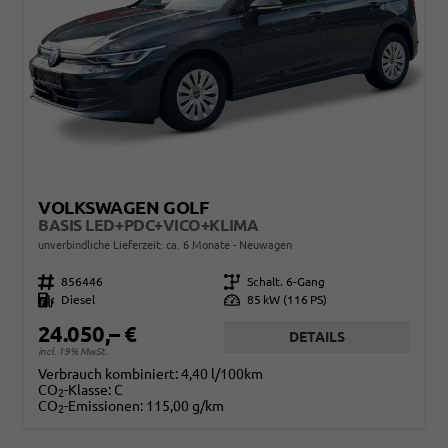
VOLKSWAGEN GOLF
BASIS LED+PDC+VICO+KLIMA
unverbindliche Lieferzeit: ca. 6 Monate
Neuwagen
Fahrzeugnr.
856446
Getriebe
Schalt. 6-Gang
Kraftstoff
Diesel
Leistung
85 kW (116 PS)
24.050,– €
DETAILS
incl. 19% MwSt.
Verbrauch kombiniert:
4,40 l/100km
CO
-Klasse:
C
2
CO
-Emissionen:
115,00 g/km
2