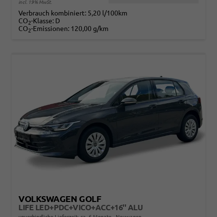
incl. 19% MwSt.
Verbrauch kombiniert:
5,20 l/100km
CO
-Klasse:
D
2
CO
-Emissionen:
120,00 g/km
2
VOLKSWAGEN GOLF
LIFE LED+PDC+VICO+ACC+16'' ALU
unverbindliche Lieferzeit: ca. 6 Monate
Neuwagen