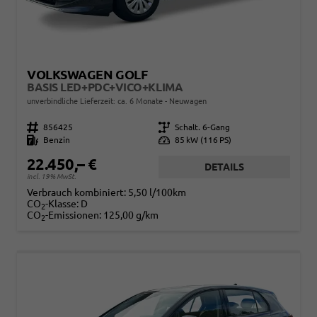
VOLKSWAGEN GOLF
BASIS LED+PDC+VICO+KLIMA
unverbindliche Lieferzeit: ca. 6 Monate
Neuwagen
Fahrzeugnr.
856425
Getriebe
Schalt. 6-Gang
Kraftstoff
Benzin
Leistung
85 kW (116 PS)
22.450,– €
DETAILS
incl. 19% MwSt.
Verbrauch kombiniert:
5,50 l/100km
CO
-Klasse:
D
2
CO
-Emissionen:
125,00 g/km
2