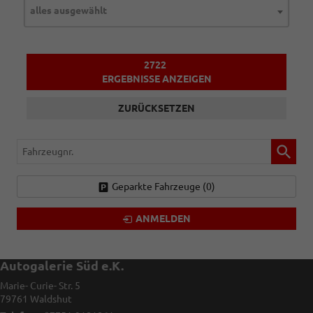
alles ausgewählt
2722
ERGEBNISSE ANZEIGEN
ZURÜCKSETZEN
Fahrzeugnr.
Geparkte Fahrzeuge (
0
)
ANMELDEN
Autogalerie Süd e.K.
Marie- Curie- Str. 5
79761
Waldshut