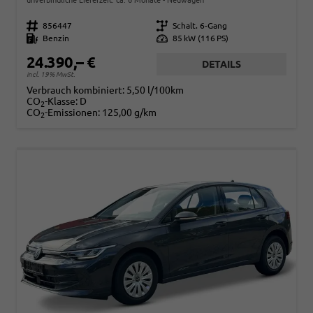
Fahrzeugnr.
856447
Getriebe
Schalt. 6-Gang
Kraftstoff
Benzin
Leistung
85 kW (116 PS)
24.390,– €
DETAILS
incl. 19% MwSt.
Verbrauch kombiniert:
5,50 l/100km
CO
-Klasse:
D
2
CO
-Emissionen:
125,00 g/km
2