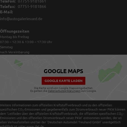
Telefon:
07751-9181861
Telefax:
07751-9181866
E-Mail:
info@autogaleriesued.de
Öffnungszeiten
Montag bis Freitag
07:30 – 12:30 & 13:00 – 17:30
Uhr
Samstag
nach Vereinbarung
GOOGLE MAPS
GOOGLE KARTE LADEN
Die Karte wird von Google Maps eingebettet.
Es gelten die
Datenschutzerklärungen
von Google.
Weitere Informationen zum offiziellen Kraftstoffverbrauch und zu den offiziellen
spezifischen CO
-Emissionen und gegebenenfalls zum Stromverbrauch neuer PKW können
2
dem 'Leitfaden über den offiziellen Kraftstoffverbrauch, die offiziellen spezifischen CO
-
2
Emissionen und den offiziellen Stromverbrauch neuer PKW' entnommen werden, der an
allen Verkaufsstellen und bei der 'Deutschen Automobil Treuhand GmbH' unentgeltlich
erhältlich ist unter www.dat.de.