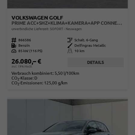
VOLKSWAGEN GOLF
PRIME ACC+SHZ+KLIMA+KAMERA+APP CONNECT+LED+17" ALU
unverbindliche Lieferzeit: SOFORT
Neuwagen
Fahrzeugnr.
866586
Getriebe
Schalt. 6-Gang
Kraftstoff
Benzin
Außenfarbe
Delfingrau Metallic
Leistung
85 kW (116 PS)
Kilometerstand
10 km
26.080,– €
DETAILS
incl. 19% MwSt.
Verbrauch kombiniert:
5,50 l/100km
CO
-Klasse:
D
2
CO
-Emissionen:
125,00 g/km
2