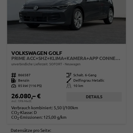
VOLKSWAGEN GOLF
PRIME ACC+SHZ+KLIMA+KAMERA+APP CONNECT+LED+17" ALU
unverbindliche Lieferzeit: SOFORT
Neuwagen
Fahrzeugnr.
866587
Getriebe
Schalt. 6-Gang
Kraftstoff
Benzin
Außenfarbe
Delfingrau Metallic
Leistung
85 kW (116 PS)
Kilometerstand
10 km
26.080,– €
DETAILS
incl. 19% MwSt.
Verbrauch kombiniert:
5,50 l/100km
CO
-Klasse:
D
2
CO
-Emissionen:
125,00 g/km
2
Datensätze pro Seite: