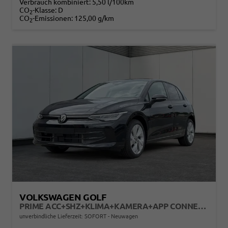
Verbrauch kombiniert:
5,50 l/100km
CO
-Klasse:
D
2
CO
-Emissionen:
125,00 g/km
2
VOLKSWAGEN GOLF
PRIME ACC+SHZ+KLIMA+KAMERA+APP CONNECT+LED+17" ALU
unverbindliche Lieferzeit: SOFORT
Neuwagen