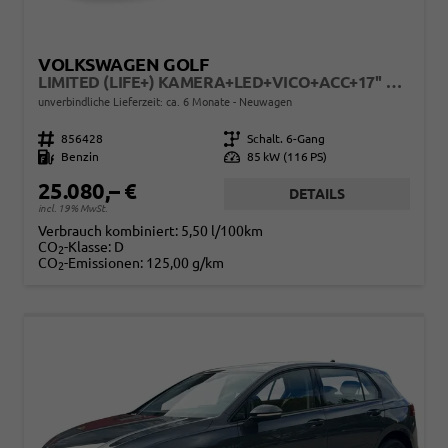
VOLKSWAGEN GOLF
LIMITED (LIFE+) KAMERA+LED+VICO+ACC+17'' ALU
unverbindliche Lieferzeit: ca. 6 Monate
Neuwagen
Fahrzeugnr.
856428
Getriebe
Schalt. 6-Gang
Kraftstoff
Benzin
Leistung
85 kW (116 PS)
25.080,– €
DETAILS
incl. 19% MwSt.
Verbrauch kombiniert:
5,50 l/100km
CO
-Klasse:
D
2
CO
-Emissionen:
125,00 g/km
2