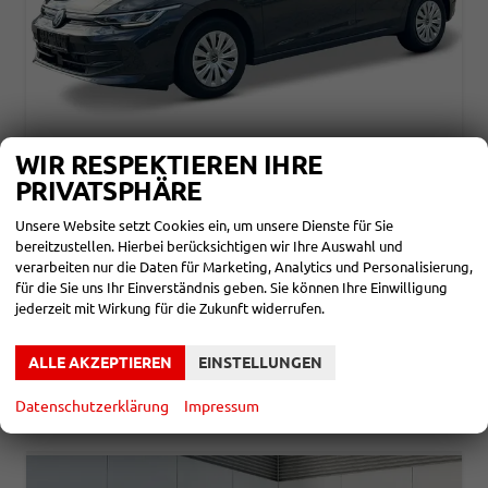
WIR RESPEKTIEREN IHRE
VOLKSWAGEN GOLF
PRIVATSPHÄRE
LIFE LED+PDC+VICO+ACC+16'' ALU
unverbindliche Lieferzeit: ca. 6 Monate
Neuwagen
Unsere Website setzt Cookies ein, um unsere Dienste für Sie
bereitzustellen. Hierbei berücksichtigen wir Ihre Auswahl und
Fahrzeugnr.
856449
Getriebe
Schalt. 6-Gang
verarbeiten nur die Daten für Marketing, Analytics und Personalisierung,
Kraftstoff
Benzin
Leistung
110 kW (150 PS)
für die Sie uns Ihr Einverständnis geben. Sie können Ihre Einwilligung
jederzeit mit Wirkung für die Zukunft widerrufen.
25.790,– €
DETAILS
incl. 19% MwSt.
Verbrauch kombiniert:
5,40 l/100km
ALLE AKZEPTIEREN
EINSTELLUNGEN
CO
-Klasse:
D
2
CO
-Emissionen:
123,00 g/km
2
Datenschutzerklärung
Impressum