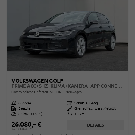
VOLKSWAGEN GOLF
PRIME ACC+SHZ+KLIMA+KAMERA+APP CONNECT+LED+17" ALU
unverbindliche Lieferzeit: SOFORT
Neuwagen
Fahrzeugnr.
866584
Getriebe
Schalt. 6-Gang
Kraftstoff
Benzin
Außenfarbe
Grenadillschwarz Metallic
Leistung
85 kW (116 PS)
Kilometerstand
10 km
26.080,– €
DETAILS
incl. 19% MwSt.