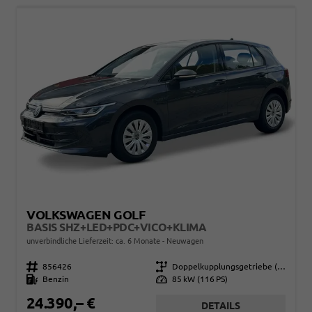
VOLKSWAGEN GOLF
BASIS SHZ+LED+PDC+VICO+KLIMA
unverbindliche Lieferzeit: ca. 6 Monate
Neuwagen
Fahrzeugnr.
856426
Getriebe
Doppelkupplungsgetriebe (DSG)
Kraftstoff
Benzin
Leistung
85 kW (116 PS)
24.390,– €
DETAILS