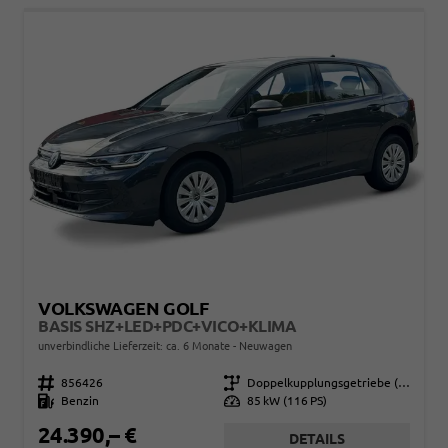
VOLKSWAGEN GOLF
BASIS SHZ+LED+PDC+VICO+KLIMA
unverbindliche Lieferzeit: ca. 6 Monate
Neuwagen
Fahrzeugnr.
856426
Getriebe
Doppelkupplungsgetriebe (DSG)
Kraftstoff
Benzin
Leistung
85 kW (116 PS)
24.390,– €
DETAILS