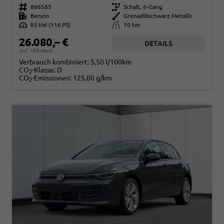
Fahrzeugnr.
866585
Getriebe
Schalt. 6-Gang
Kraftstoff
Benzin
Außenfarbe
Grenadillschwarz Metallic
Leistung
85 kW (116 PS)
Kilometerstand
10 km
26.080,– €
DETAILS
incl. 19% MwSt.
Verbrauch kombiniert:
5,50 l/100km
CO
-Klasse:
D
2
CO
-Emissionen:
125,00 g/km
2