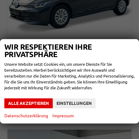
WIR RESPEKTIEREN IHRE
VOLKSWAGEN GOLF
PRIVATSPHÄRE
LIFE LED+PDC+VICO+ACC+16'' ALU
unverbindliche Lieferzeit: ca. 6 Monate
Neuwagen
Unsere Website setzt Cookies ein, um unsere Dienste für Sie
bereitzustellen. Hierbei berücksichtigen wir Ihre Auswahl und
Fahrzeugnr.
856449
Getriebe
Schalt. 6-Gang
verarbeiten nur die Daten für Marketing, Analytics und Personalisierung,
Kraftstoff
Benzin
Leistung
110 kW (150 PS)
für die Sie uns Ihr Einverständnis geben. Sie können Ihre Einwilligung
jederzeit mit Wirkung für die Zukunft widerrufen.
25.790,– €
DETAILS
incl. 19% MwSt.
Verbrauch kombiniert:
5,40 l/100km
ALLE AKZEPTIEREN
EINSTELLUNGEN
CO
-Klasse:
D
2
CO
-Emissionen:
123,00 g/km
2
Datenschutzerklärung
Impressum