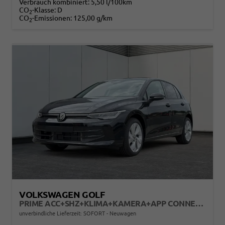
Verbrauch kombiniert:
5,50 l/100km
CO
-Klasse:
D
2
CO
-Emissionen:
125,00 g/km
2
VOLKSWAGEN GOLF
PRIME ACC+SHZ+KLIMA+KAMERA+APP CONNECT+LED+17" ALU
unverbindliche Lieferzeit: SOFORT
Neuwagen