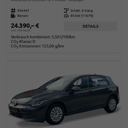
Fahrzeugnr.
856447
Getriebe
Schalt. 6-Gang
Kraftstoff
Benzin
Leistung
85 kW (116 PS)
24.390,– €
DETAILS
incl. 19% MwSt.
Verbrauch kombiniert:
5,50 l/100km
CO
-Klasse:
D
2
CO
-Emissionen:
125,00 g/km
2