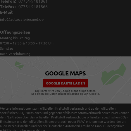
Telefon:
07751-9181861
Telefax:
07751-9181866
E-Mail:
info@autogaleriesued.de
Öffnungszeiten
Montag bis Freitag
07:30 – 12:30 & 13:00 – 17:30
Uhr
Samstag
nach Vereinbarung
GOOGLE MAPS
GOOGLE KARTE LADEN
Die Karte wird von Google Maps eingebettet.
Es gelten die
Datenschutzerklärungen
von Google.
Weitere Informationen zum offiziellen Kraftstoffverbrauch und zu den offiziellen
spezifischen CO
-Emissionen und gegebenenfalls zum Stromverbrauch neuer PKW können
2
dem 'Leitfaden über den offiziellen Kraftstoffverbrauch, die offiziellen spezifischen CO
-
2
Emissionen und den offiziellen Stromverbrauch neuer PKW' entnommen werden, der an
allen Verkaufsstellen und bei der 'Deutschen Automobil Treuhand GmbH' unentgeltlich
erhältlich ist unter www.dat.de.