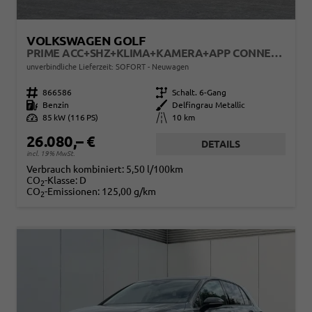
VOLKSWAGEN GOLF
PRIME ACC+SHZ+KLIMA+KAMERA+APP CONNECT+LED+17" ALU
unverbindliche Lieferzeit: SOFORT
Neuwagen
Fahrzeugnr.
866586
Getriebe
Schalt. 6-Gang
Kraftstoff
Benzin
Außenfarbe
Delfingrau Metallic
Leistung
85 kW (116 PS)
Kilometerstand
10 km
26.080,– €
DETAILS
incl. 19% MwSt.
Verbrauch kombiniert:
5,50 l/100km
CO
-Klasse:
D
2
CO
-Emissionen:
125,00 g/km
2