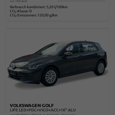
incl. 19% MwSt.
Verbrauch kombiniert:
5,20 l/100km
CO
-Klasse:
D
2
CO
-Emissionen:
120,00 g/km
2
VOLKSWAGEN GOLF
LIFE LED+PDC+VICO+ACC+16'' ALU
unverbindliche Lieferzeit: ca. 6 Monate
Neuwagen