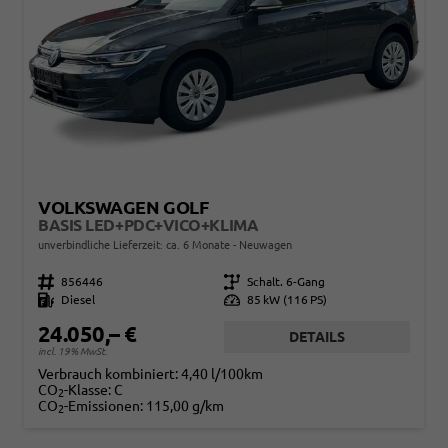
VOLKSWAGEN GOLF
BASIS LED+PDC+VICO+KLIMA
unverbindliche Lieferzeit: ca. 6 Monate
Neuwagen
Fahrzeugnr.
856446
Getriebe
Schalt. 6-Gang
Kraftstoff
Diesel
Leistung
85 kW (116 PS)
24.050,– €
DETAILS
incl. 19% MwSt.
Verbrauch kombiniert:
4,40 l/100km
CO
-Klasse:
C
2
CO
-Emissionen:
115,00 g/km
2