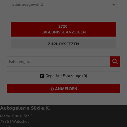
alles ausgewählt
2720
ERGEBNISSE ANZEIGEN
ZURÜCKSETZEN
Fahrzeugnr.
Geparkte Fahrzeuge (
0
)
ANMELDEN
Autogalerie Süd e.K.
Marie- Curie- Str. 5
79761
Waldshut