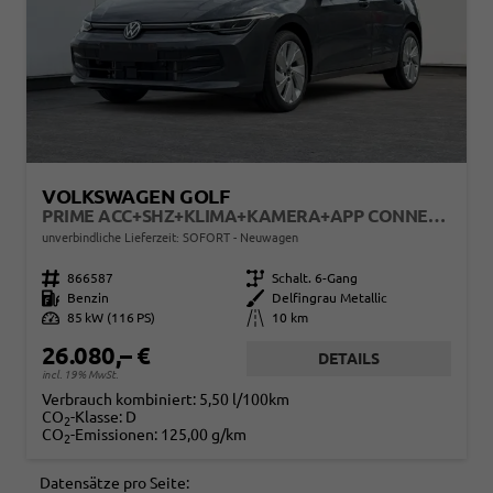
VOLKSWAGEN GOLF
PRIME ACC+SHZ+KLIMA+KAMERA+APP CONNECT+LED+17" ALU
unverbindliche Lieferzeit: SOFORT
Neuwagen
Fahrzeugnr.
866587
Getriebe
Schalt. 6-Gang
Kraftstoff
Benzin
Außenfarbe
Delfingrau Metallic
Leistung
85 kW (116 PS)
Kilometerstand
10 km
26.080,– €
DETAILS
incl. 19% MwSt.
Verbrauch kombiniert:
5,50 l/100km
CO
-Klasse:
D
2
CO
-Emissionen:
125,00 g/km
2
Datensätze pro Seite: