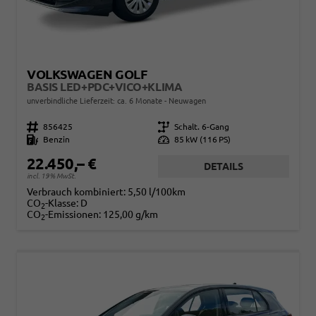
VOLKSWAGEN GOLF
BASIS LED+PDC+VICO+KLIMA
unverbindliche Lieferzeit: ca. 6 Monate
Neuwagen
Fahrzeugnr.
856425
Getriebe
Schalt. 6-Gang
Kraftstoff
Benzin
Leistung
85 kW (116 PS)
22.450,– €
DETAILS
incl. 19% MwSt.
Verbrauch kombiniert:
5,50 l/100km
CO
-Klasse:
D
2
CO
-Emissionen:
125,00 g/km
2