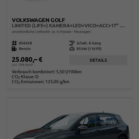
VOLKSWAGEN GOLF
LIMITED (LIFE+) KAMERA+LED+VICO+ACC+17'' ALU
unverbindliche Lieferzeit: ca. 6 Monate
Neuwagen
Fahrzeugnr.
856428
Getriebe
Schalt. 6-Gang
Kraftstoff
Benzin
Leistung
85 kW (116 PS)
25.080,– €
DETAILS
incl. 19% MwSt.
Verbrauch kombiniert:
5,50 l/100km
CO
-Klasse:
D
2
CO
-Emissionen:
125,00 g/km
2