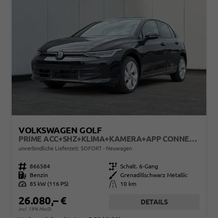
VOLKSWAGEN GOLF
PRIME ACC+SHZ+KLIMA+KAMERA+APP CONNECT+LED+17" ALU
unverbindliche Lieferzeit: SOFORT
Neuwagen
Fahrzeugnr.
866584
Getriebe
Schalt. 6-Gang
Kraftstoff
Benzin
Außenfarbe
Grenadillschwarz Metallic
Leistung
85 kW (116 PS)
Kilometerstand
10 km
26.080,– €
DETAILS
incl. 19% MwSt.