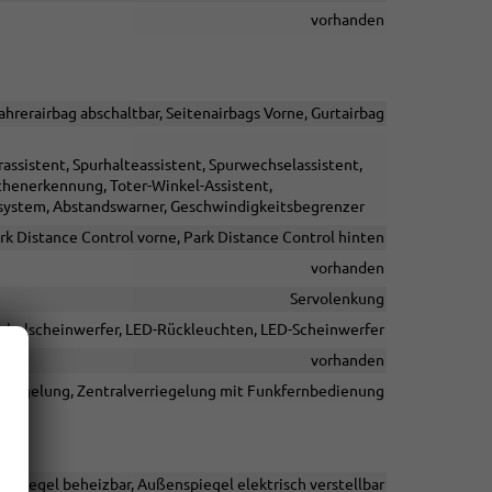
vorhanden
ahrerairbag abschaltbar, Seitenairbags Vorne, Gurtairbag
ssistent, Spurhalteassistent, Spurwechselassistent,
henerkennung, Toter-Winkel-Assistent,
fsystem, Abstandswarner, Geschwindigkeitsbegrenzer
rk Distance Control vorne, Park Distance Control hinten
vorhanden
Servolenkung
Nebelscheinwerfer, LED-Rückleuchten, LED-Scheinwerfer
vorhanden
rriegelung, Zentralverriegelung mit Funkfernbedienung
nspiegel beheizbar, Außenspiegel elektrisch verstellbar