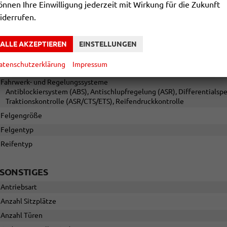
önnen Ihre Einwilligung jederzeit mit Wirkung für die Zukunft
Scheiben, Verglasung
iderrufen.
RÄDER & TECHNIK
ALLE AKZEPTIEREN
EINSTELLUNGEN
Antriebsachse
atenschutzerklärung
Impressum
Bremsen
Fahrwerk- und Regelungssysteme
Antiblockiersystem (ABS), Antischlupfregelung (ASR), Differentialspe
Traktionskontrolle (ASR/CTS/ETS), Reifendruckkontrolle
Felgengröße
Felgentyp
Reifentyp
SONSTIGES
Antriebsart
Anzahl Sitzplätze
Anzahl Türen