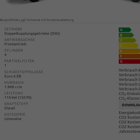
Beispielbilder, ggf. teilweise mit Sonderausstattung
GETRIEBE
Doppelkupplungsgetriebe (DSG)
ANTRIEBSACHSE
Frontantrieb
ZYLINDER
4
PARTIKELFILTER
1
Verbrauch k
SCHADSTOFFKLASSE
Verbrauch I
Euro 6 EB
Verbrauch 
HUBRAUM
Verbrauch 
1.968 ccm
Verbrauch 
CO
-Emissi
LEISTUNG
2
110 kW (150 PS)
CO
-Klasse:
2
KRAFTSTOFF
DOWNLO
Diesel
Energiekost
KATEGORIE
CO2 Kosten 
Limousine
CO2 Kosten
CO2 Kosten
Jahressteue