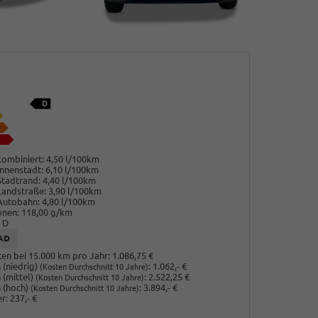
ombiniert:
4,50 l/100km
nnenstadt:
6,10 l/100km
Stadtrand:
4,40 l/100km
Landstraße:
3,90 l/100km
Autobahn:
4,80 l/100km
onen:
118,00 g/km
D
AD
en bei 15.000 km pro Jahr:
1.086,75 €
(niedrig)
:
1.062,- €
(Kosten Durchschnitt 10 Jahre)
 (mittel)
:
2.522,25 €
(Kosten Durchschnitt 10 Jahre)
 (hoch)
:
3.894,- €
(Kosten Durchschnitt 10 Jahre)
r:
237,- €