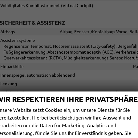
Volldigitales Kombiinstrument (Virtual Cockpit)
SICHERHEIT & ASSISTENZ
Airbags
Airbag, Fenster-/Kopfairbags Vorne, Beif
Assistenzsysteme
Regensensor, Tempomat, Notbremsassistent (City-Safety), Berganfahra
Fußgängererkennung, Abstandstempomat adaptiv (ACC), Verkehrzeic
Querverkehrsassistent (RCTA), Müdigkeitserkennungs-Sensor, Notru
Einparkhilfe
Pa
Innenspiegel automatisch abblendend
Lenkung
Lichttechnik
Lichtsensor, 
WIR RESPEKTIEREN IHRE PRIVATSPHÄRE
Start/Stop-Automatik
nsere Website setzt Cookies ein, um unsere Dienste für Sie
Zentralverriegelung
Zentralve
ereitzustellen. Hierbei berücksichtigen wir Ihre Auswahl und
erarbeiten nur die Daten für Marketing, Analytics und
AUSSEN
ersonalisierung, für die Sie uns Ihr Einverständnis geben. Sie
Außenspiegel
Außenspiegel elektrisch anklappbar, Auße