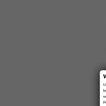
U
b
v
P