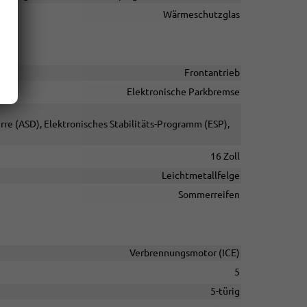
Wärmeschutzglas
Frontantrieb
Elektronische Parkbremse
rre (ASD), Elektronisches Stabilitäts-Programm (ESP),
16 Zoll
Leichtmetallfelge
Sommerreifen
Verbrennungsmotor (ICE)
5
5-türig