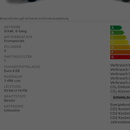
Beispielbilder, ggf. teilweise mit Sonderausstattung
GETRIEBE
Schalt. 6-Gang
ANTRIEBSACHSE
Frontantrieb
ZYLINDER
4
PARTIKELFILTER
1
Verbrauch k
SCHADSTOFFKLASSE
Verbrauch I
Euro 6 EB
Verbrauch 
HUBRAUM
Verbrauch 
1.498 ccm
Verbrauch 
CO
-Emissi
LEISTUNG
2
85 kW (116 PS)
CO
-Klasse:
2
KRAFTSTOFF
DOWNLO
Benzin
Energiekost
KATEGORIE
CO2 Kosten 
Limousine
CO2 Kosten
CO2 Kosten
Jahressteue