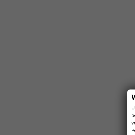
U
b
v
P