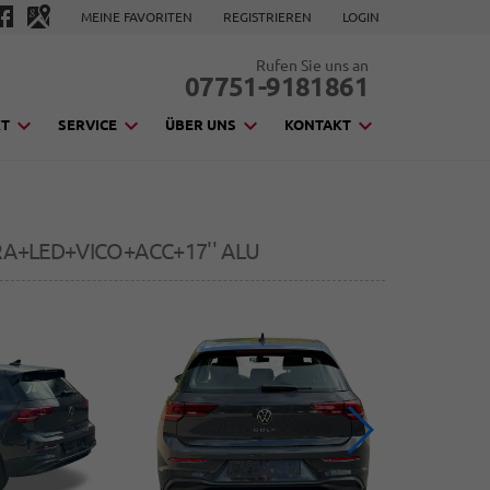
MEINE FAVORITEN
REGISTRIEREN
LOGIN
Rufen Sie uns an
07751-9181861
KT
SERVICE
ÜBER UNS
KONTAKT
ERA+LED+VICO+ACC+17'' ALU