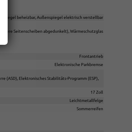
nspiegel beheizbar, Außenspiegel elektrisch verstellbar
 hintere Seitenscheiben abgedunkelt), Wärmeschutzglas
Frontantrieb
Elektronische Parkbremse
rre (ASD), Elektronisches Stabilitäts-Programm (ESP),
17 Zoll
Leichtmetallfelge
Sommerreifen