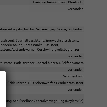
Freisprecheinrichtung, Bluetooth
vorhanden
ahrerairbag abschaltbar, Seitenairbags Vorne, Gurtairbag
ssistent, Spurhalteassistent, Spurwechselassistent,
henerkennung, Toter-Winkel-Assistent,
fsystem, Abstandswarner, Geschwindigkeitsbegrenzer
vorhanden
ol vorne, Park Distance Control hinten, Rückfahrkamera
vorhanden
Servolenkung
LED-Rückleuchten, LED-Scheinwerfer, Fernlichtassistent
vorhanden
ienung, Schlüssellose Zentralverriegelung (Keyless Go)