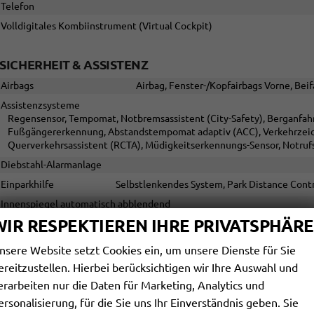
Telefon
Volldigitales Kombiinstrument (Virtual Cockpit)
SICHERHEIT & ASSISTENZ
Airbags
Airbag, Fenster-/Kopfairbags Vorne, Beif
Assistenzsysteme
Regensensor, Tempomat, Notbremsassistent (City-Safety), Berganfahra
Fußgängererkennung, Abstandstempomat adaptiv (ACC), Verkehrzeic
Querverkehrsassistent (RCTA), Müdigkeitserkennungs-Sensor, Notru
Diebstahl-Alarmanlage
Einparkhilfe
Selbstlenkendes System, Park Distance Contr
Innenspiegel automatisch abblendend
WIR RESPEKTIEREN IHRE PRIVATSPHÄRE
Lenkung
Lichttechnik
Lichtsensor, Nebelscheinwerfer, 
nsere Website setzt Cookies ein, um unsere Dienste für Sie
Start/Stop-Automatik
ereitzustellen. Hierbei berücksichtigen wir Ihre Auswahl und
Zentralverriegelung
erarbeiten nur die Daten für Marketing, Analytics und
Zentralverriegelung, Zentralverriegelung mit Funkfernbed
ersonalisierung, für die Sie uns Ihr Einverständnis geben. Sie