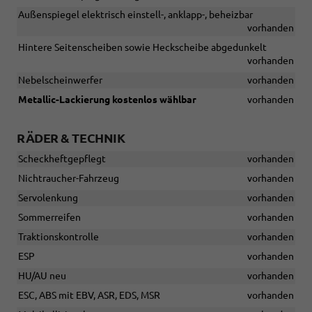
Außenspiegel elektrisch einstell-, anklapp-, beheizbar
vorhanden
Hintere Seitenscheiben sowie Heckscheibe abgedunkelt
vorhanden
Nebelscheinwerfer
vorhanden
Metallic-Lackierung kostenlos wählbar
vorhanden
RÄDER & TECHNIK
Scheckheftgepflegt
vorhanden
Nichtraucher-Fahrzeug
vorhanden
Servolenkung
vorhanden
Sommerreifen
vorhanden
Traktionskontrolle
vorhanden
ESP
vorhanden
HU/AU neu
vorhanden
ESC, ABS mit EBV, ASR, EDS, MSR
vorhanden