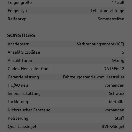
Felgengröße
17 Zoll
Felgentyp
Leichtmetallfelge
Reifentyp
Sommerreifen
SONSTIGES
Antriebsart
Verbrennungsmotor (ICE)
Anzahl Sitzplätze
5
Anzahl Türen
5-türig
Codes: Hersteller-Code
DA13EM12
Garantieleistung
Fahrzeuggarantie vom Hersteller
HU/AU neu
vorhanden
Innenausstattung
Schwarz
Lackierung
Metallic
Nichtraucher-Fahrzeug
vorhanden
Polsterung
Stoff
Qualitätssiegel
BVFK-Siegel