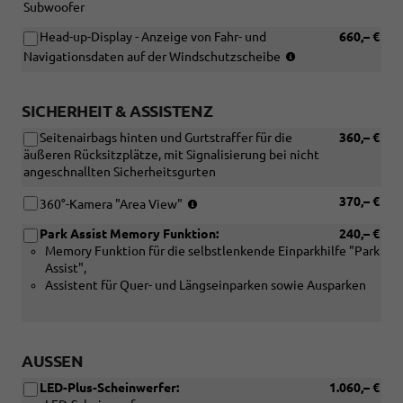
Subwoofer
Head-up-Display - Anzeige von Fahr- und
660,– €
(Nur
Navigationsdaten auf der Windschutzscheibe
in
Verbindung
mit
SICHERHEIT & ASSISTENZ
[RBB]
Seitenairbags hinten und Gurtstraffer für die
360,– €
Radio
äußeren Rücksitzplätze, mit Signalisierung bei nicht
Ready2Discover
angeschnallten Sicherheitsgurten
oder
[RDA]
(Nur
370,– €
360°-Kamera "Area View"
Navigationssyste
in
Discover)
Park Assist Memory Funktion:
240,– €
Verbindung
Memory Funktion für die selbstlenkende Einparkhilfe "Park
mit
Assist",
[RBB]
Assistent für Quer- und Längseinparken sowie Ausparken
Radio
Ready2Discover
oder
[RDA]
Navigationssystem
AUSSEN
Discover)
LED-Plus-Scheinwerfer:
1.060,– €