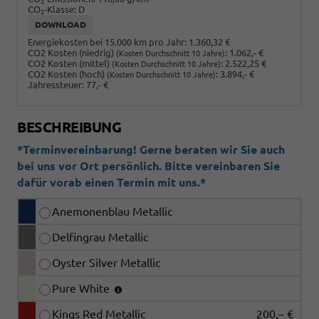
2
CO
-Klasse:
D
2
DOWNLOAD
Energiekosten bei 15.000 km pro Jahr:
1.360,32 €
CO2 Kosten (niedrig)
:
1.062,- €
(Kosten Durchschnitt 10 Jahre)
CO2 Kosten (mittel)
:
2.522,25 €
(Kosten Durchschnitt 10 Jahre)
CO2 Kosten (hoch)
:
3.894,- €
(Kosten Durchschnitt 10 Jahre)
Jahressteuer:
77,- €
BESCHREIBUNG
*Terminvereinbarung! Gerne beraten wir Sie auch
bei uns vor Ort persönlich. Bitte vereinbaren Sie
dafür vorab einen Termin mit uns.*
Anemonenblau Metallic
Delfingrau Metallic
Oyster Silver Metallic
Pure White
Kings Red Metallic
200,– €