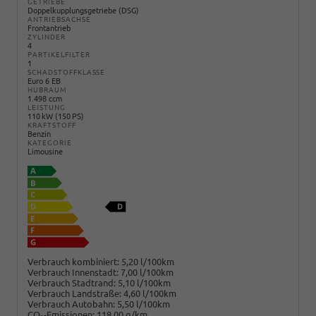
GETRIEBE
Doppelkupplungsgetriebe (DSG)
ANTRIEBSACHSE
Frontantrieb
ZYLINDER
4
PARTIKELFILTER
1
SCHADSTOFFKLASSE
Euro 6 EB
HUBRAUM
1.498 ccm
LEISTUNG
110 kW (150 PS)
KRAFTSTOFF
Benzin
KATEGORIE
Limousine
Verbrauch kombiniert:
5,20 l/100km
Verbrauch Innenstadt:
7,00 l/100km
Verbrauch Stadtrand:
5,10 l/100km
Verbrauch Landstraße:
4,60 l/100km
Verbrauch Autobahn:
5,50 l/100km
CO
-Emissionen:
118,00 g/km