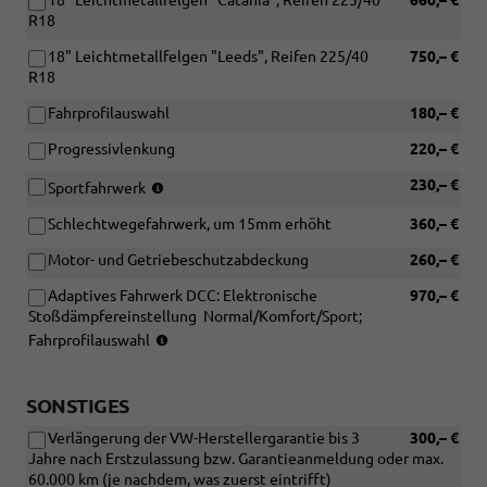
18" Leichtmetallfelgen "Catania", Reifen 225/40
660,– €
R18
18" Leichtmetallfelgen "Leeds", Reifen 225/40
750,– €
R18
Fahrprofilauswahl
180,– €
Progressivlenkung
220,– €
(nicht
230,– €
Sportfahrwerk
für
Schlechtwegefahrwerk, um 15mm erhöht
360,– €
2.0
TDI
Motor- und Getriebeschutzabdeckung
260,– €
85
kW)
Adaptives Fahrwerk DCC: Elektronische
970,– €
Stoßdämpfereinstellung  Normal/Komfort/Sport;
(nur
Fahrprofilauswahl
in
Verbindung
mit
SONSTIGES
110
Verlängerung der VW-Herstellergarantie bis 3
300,– €
KW
Jahre nach Erstzulassung bzw. Garantieanmeldung oder max.
TDI
60.000 km (je nachdem, was zuerst eintrifft)
oder