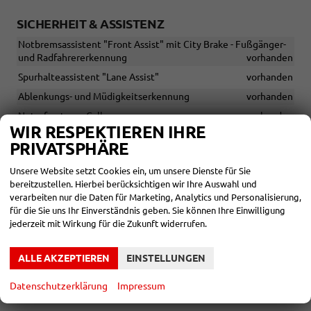
SICHERHEIT & ASSISTENZ
Notbremsassistent "Front Assist" mit City Brake - Fußgänger-
und Radfahrererkennung
vorhanden
Spurhalteassistent "Lane Assist"
vorhanden
Ablenkungs- und Müdigkeitserkennung
vorhanden
Notrufsystem eCall
vorhanden
WIR RESPEKTIEREN IHRE
Airbag für Fahrer und Beifahrer, mit Beifahrerairbag-
PRIVATSPHÄRE
Deaktivierung
vorhanden
Kopfairbags vorn und hinten, Seitenairbags vorn, Center-Airbag
Unsere Website setzt Cookies ein, um unsere Dienste für Sie
vorhanden
bereitzustellen. Hierbei berücksichtigen wir Ihre Auswahl und
verarbeiten nur die Daten für Marketing, Analytics und Personalisierung,
ISOFIX-Halteösen für Kindersitze auf den äußeren Rücksitzen
für die Sie uns Ihr Einverständnis geben. Sie können Ihre Einwilligung
sowie auf dem Beifahrersitz
vorhanden
jederzeit mit Wirkung für die Zukunft widerrufen.
Verkehrszeichenerkennung
vorhanden
Parksensoren vorne und hinten mit optischer und
ALLE AKZEPTIEREN
EINSTELLUNGEN
akustischer Warnung
vorhanden
Zentralverriegelung mit Fernbedienung, 2 Klappschlüssel
Datenschutzerklärung
Impressum
vorhanden