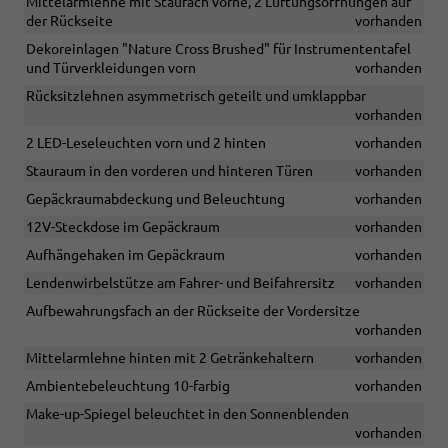
Mittelarmlehne mit Staufach vorne, 2 Lüftungsöffnungen auf
der Rückseite
vorhanden
Dekoreinlagen "Nature Cross Brushed" für Instrumententafel
und Türverkleidungen vorn
vorhanden
Rücksitzlehnen asymmetrisch geteilt und umklappbar
vorhanden
2 LED-Leseleuchten vorn und 2 hinten
vorhanden
Stauraum in den vorderen und hinteren Türen
vorhanden
Gepäckraumabdeckung und Beleuchtung
vorhanden
12V-Steckdose im Gepäckraum
vorhanden
Aufhängehaken im Gepäckraum
vorhanden
Lendenwirbelstütze am Fahrer- und Beifahrersitz
vorhanden
Aufbewahrungsfach an der Rückseite der Vordersitze
vorhanden
Mittelarmlehne hinten mit 2 Getränkehaltern
vorhanden
Ambientebeleuchtung 10-farbig
vorhanden
Make-up-Spiegel beleuchtet in den Sonnenblenden
vorhanden