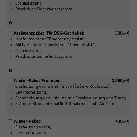
Stauassistent,
Proaktives Sicherheitssystem
(Nur
für
Assistenzpaket (für DSG-Getriebe):
330,– €
Schaltgetriebe)
Notfallassistent "Emergency Assist",
Aktiver Spurhalteassistent "Travel Assist",
Stauassistent,
Proaktives Sicherheitssystem
(Nur
für
Winter-Paket Premium:
2.060,– €
DSG-
Sitzheizung vorne und hinten (äußere Rücksitze),
Getriebe)
Lenkradheizung,
Standheizung und -lüftung mit Fernbedienung und Timer,
3-Zonen-Klimaautomatik "Climatronic" mit Air Care
Winter-Paket:
430,– €
Sitzheizung vorne,
Lenkradheizung