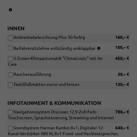
(Serie
für
eTSI)
INNEN
Ambientebeleuchtung Plus 30-farbig
160,– €
(Nicht
100,– €
Beifahrersitzlehne vollständig umklappbar
in
3-Zonen-Klimaautomatik "Climatronic" mit Air
450,– €
Verbindung
Care
mit:
[PB2]
Raucherausführung
30,– €
ergoActive
Sitzpaket
Textilfußmatten vorne und hinten
130,– €
und
[WL1]
Komfortsitze,
INFOTAINMENT & KOMMUNIKATION
Polsterung
aus
Navigationssystem Discover, 12,9-Zoll-Farb-
780,– €
ArtVelours/Stoff)
Touchscreen, Sprachsteuerung, Streaming und Internet
Soundsystem Harman Kardon 8+1, Digitaler 12-
640,– €
Kanal-Verstärker 480 W, 8+1 Front- und Hecklautsprecher,