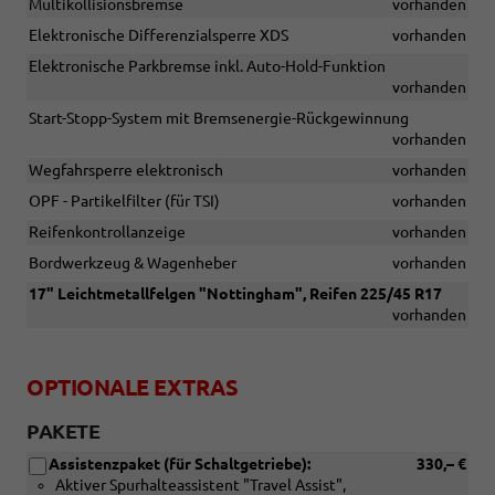
Multikollisionsbremse
vorhanden
Elektronische Differenzialsperre XDS
vorhanden
Elektronische Parkbremse inkl. Auto-Hold-Funktion
vorhanden
Start-Stopp-System mit Bremsenergie-Rückgewinnung
vorhanden
Wegfahrsperre elektronisch
vorhanden
OPF - Partikelfilter (für TSI)
vorhanden
Reifenkontrollanzeige
vorhanden
Bordwerkzeug & Wagenheber
vorhanden
17" Leichtmetallfelgen "Nottingham", Reifen 225/45 R17
vorhanden
OPTIONALE EXTRAS
PAKETE
Assistenzpaket (für Schaltgetriebe):
330,– €
Aktiver Spurhalteassistent "Travel Assist",