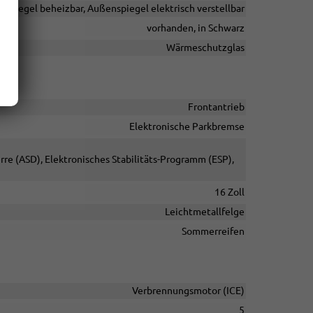
nspiegel beheizbar, Außenspiegel elektrisch verstellbar
vorhanden, in Schwarz
Wärmeschutzglas
Frontantrieb
Elektronische Parkbremse
rre (ASD), Elektronisches Stabilitäts-Programm (ESP),
16 Zoll
Leichtmetallfelge
Sommerreifen
Verbrennungsmotor (ICE)
5