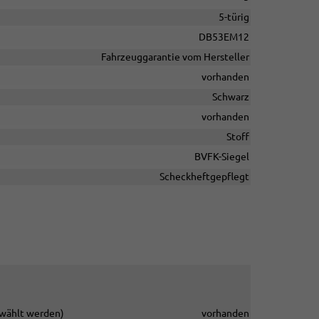
5-türig
DB53EM12
Fahrzeuggarantie vom Hersteller
vorhanden
Schwarz
vorhanden
Stoff
BVFK-Siegel
Scheckheftgepflegt
gewählt werden)
vorhanden