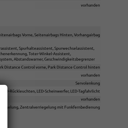
vorhanden
Seitenairbags Vorne, Seitenairbags Hinten, Vorhangairbag
ssistent, Spurhalteassistent, Spurwechselassistent,
henerkennung, Toter-Winkel-Assistent,
fsystem, Abstandswarner, Geschwindigkeitsbegrenzer
rk Distance Control vorne, Park Distance Control hinten
vorhanden
Servolenkung
, LED-Rückleuchten, LED-Scheinwerfer, LED-Tagfahrlicht
vorhanden
rriegelung, Zentralverriegelung mit Funkfernbedienung