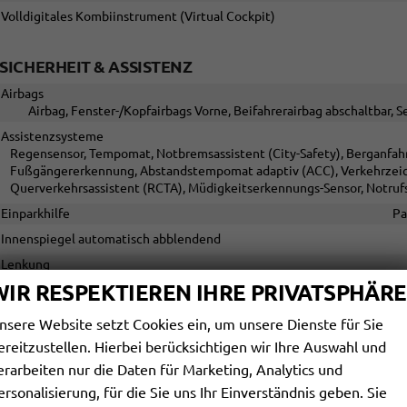
Volldigitales Kombiinstrument (Virtual Cockpit)
SICHERHEIT & ASSISTENZ
Airbags
Airbag, Fenster-/Kopfairbags Vorne, Beifahrerairbag abschaltbar, 
Assistenzsysteme
Regensensor, Tempomat, Notbremsassistent (City-Safety), Berganfahra
Fußgängererkennung, Abstandstempomat adaptiv (ACC), Verkehrzeic
Querverkehrsassistent (RCTA), Müdigkeitserkennungs-Sensor, Notru
Einparkhilfe
Pa
Innenspiegel automatisch abblendend
Lenkung
WIR RESPEKTIEREN IHRE PRIVATSPHÄRE
Lichttechnik
Lichtsensor
Start/Stop-Automatik
nsere Website setzt Cookies ein, um unsere Dienste für Sie
Zentralverriegelung
Zentralve
ereitzustellen. Hierbei berücksichtigen wir Ihre Auswahl und
erarbeiten nur die Daten für Marketing, Analytics und
AUSSEN
ersonalisierung, für die Sie uns Ihr Einverständnis geben. Sie