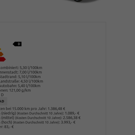
ombiniert:
5,30 l/100km
nnenstadt:
7,00 l/100km
Stadtrand:
5,10 l/100km
Landstraße:
4,50 l/100km
Autobahn:
5,40 l/100km
onen:
121,00 g/km
D
AD
en bei 15.000 km pro Jahr:
1.386,48 €
(niedrig)
:
1.089,- €
(Kosten Durchschnitt 10 Jahre)
 (mittel)
:
2.586,38 €
(Kosten Durchschnitt 10 Jahre)
 (hoch)
:
3.993,- €
(Kosten Durchschnitt 10 Jahre)
r:
83,- €