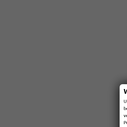
U
b
v
P