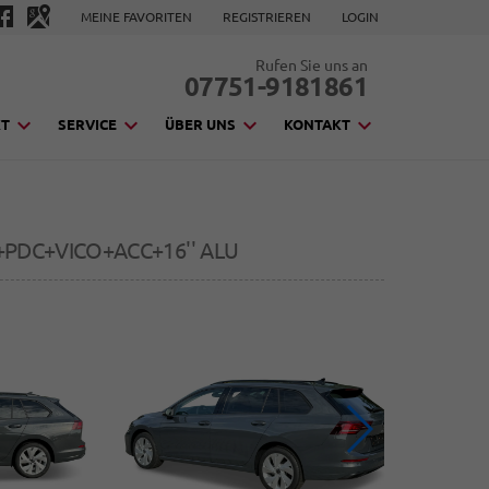
MEINE FAVORITEN
REGISTRIEREN
LOGIN
Rufen Sie uns an
07751-9181861
KT
SERVICE
ÜBER UNS
KONTAKT
D+PDC+VICO+ACC+16'' ALU