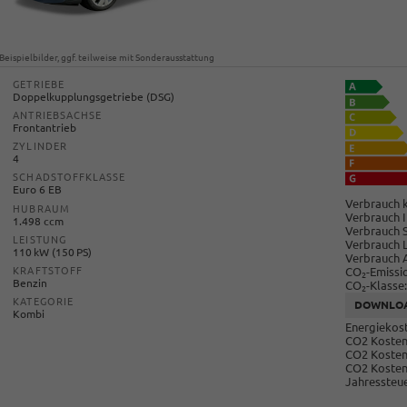
Beispielbilder, ggf. teilweise mit Sonderausstattung
GETRIEBE
Doppelkupplungsgetriebe (DSG)
ANTRIEBSACHSE
Frontantrieb
ZYLINDER
4
SCHADSTOFFKLASSE
Euro 6 EB
Verbrauch k
HUBRAUM
Verbrauch I
1.498 ccm
Verbrauch 
LEISTUNG
Verbrauch 
110 kW (150 PS)
Verbrauch 
CO
-Emissi
KRAFTSTOFF
2
Benzin
CO
-Klasse:
2
KATEGORIE
DOWNLO
Kombi
Energiekost
CO2 Kosten 
CO2 Kosten
CO2 Kosten
Jahressteue