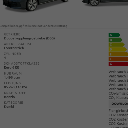
Beispielbilder, ggf. teilweise mit Sonderausstattung
GETRIEBE
Doppelkupplungsgetriebe (DSG)
ANTRIEBSACHSE
Frontantrieb
ZYLINDER
4
SCHADSTOFFKLASSE
Euro 6 EB
Verbrauch k
HUBRAUM
Verbrauch I
1.498 ccm
Verbrauch 
LEISTUNG
Verbrauch 
85 kW (116 PS)
Verbrauch 
CO
-Emissi
KRAFTSTOFF
2
Benzin
CO
-Klasse:
2
KATEGORIE
DOWNLO
Kombi
Energiekost
CO2 Kosten 
CO2 Kosten
CO2 Kosten
Jahressteue