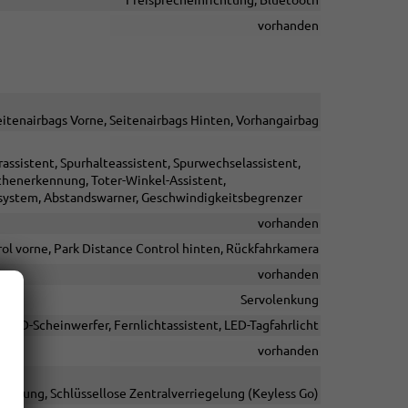
Freisprecheinrichtung, Bluetooth
vorhanden
Seitenairbags Vorne, Seitenairbags Hinten, Vorhangairbag
ssistent, Spurhalteassistent, Spurwechselassistent,
henerkennung, Toter-Winkel-Assistent,
fsystem, Abstandswarner, Geschwindigkeitsbegrenzer
vorhanden
ol vorne, Park Distance Control hinten, Rückfahrkamera
vorhanden
Servolenkung
 LED-Scheinwerfer, Fernlichtassistent, LED-Tagfahrlicht
vorhanden
ienung, Schlüssellose Zentralverriegelung (Keyless Go)