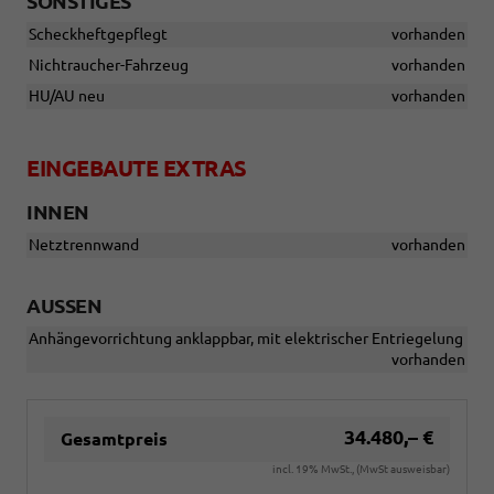
SONSTIGES
Scheckheftgepflegt
vorhanden
Nichtraucher-Fahrzeug
vorhanden
HU/AU neu
vorhanden
EINGEBAUTE EXTRAS
INNEN
Netztrennwand
vorhanden
AUSSEN
Anhängevorrichtung anklappbar, mit elektrischer Entriegelung
vorhanden
34.480,– €
Gesamtpreis
incl. 19% MwSt., (MwSt ausweisbar)