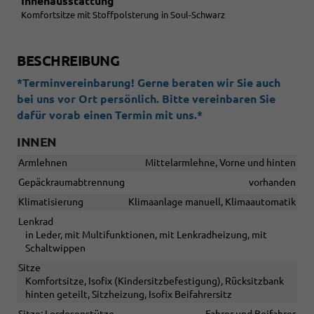
Innenausstattung
Komfortsitze mit Stoffpolsterung in Soul-Schwarz
BESCHREIBUNG
*Terminvereinbarung! Gerne beraten wir Sie auch
bei uns vor Ort persönlich. Bitte vereinbaren Sie
dafür vorab einen Termin mit uns.*
INNEN
Armlehnen
Mittelarmlehne, Vorne und hinten
Gepäckraumabtrennung
vorhanden
Klimatisierung
Klimaanlage manuell, Klimaautomatik
Lenkrad
in Leder, mit Multifunktionen, mit Lenkradheizung, mit
Schaltwippen
Sitze
Komfortsitze, Isofix (Kindersitzbefestigung), Rücksitzbank
hinten geteilt, Sitzheizung, Isofix Beifahrersitz
Sitze: Lordosenstütze
Fahrer und Beifahrer