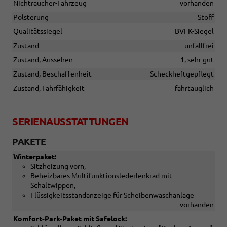
Nichtraucher-Fahrzeug
vorhanden
Polsterung
Stoff
Qualitätssiegel
BVFK-Siegel
Zustand
unfallfrei
Zustand, Aussehen
1, sehr gut
Zustand, Beschaffenheit
Scheckheftgepflegt
Zustand, Fahrfähigkeit
fahrtauglich
SERIENAUSSTATTUNGEN
PAKETE
Winterpaket:
Sitzheizung vorn,
Beheizbares Multifunktionslederlenkrad mit
Schaltwippen,
Flüssigkeitsstandanzeige für Scheibenwaschanlage
vorhanden
Komfort-Park-Paket mit Safelock: