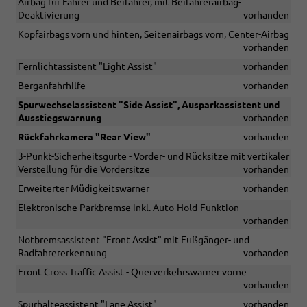
Airbag für Fahrer und Beifahrer, mit Beifahrerairbag-
Deaktivierung
vorhanden
Kopfairbags vorn und hinten, Seitenairbags vorn, Center-Airbag
vorhanden
Fernlichtassistent "Light Assist"
vorhanden
Berganfahrhilfe
vorhanden
Spurwechselassistent "Side Assist", Ausparkassistent und
Ausstiegswarnung
vorhanden
Rückfahrkamera "Rear View"
vorhanden
3-Punkt-Sicherheitsgurte - Vorder- und Rücksitze mit vertikaler
Verstellung für die Vordersitze
vorhanden
Erweiterter Müdigkeitswarner
vorhanden
Elektronische Parkbremse inkl. Auto-Hold-Funktion
vorhanden
Notbremsassistent "Front Assist" mit Fußgänger- und
Radfahrererkennung
vorhanden
Front Cross Traffic Assist - Querverkehrswarner vorne
vorhanden
Spurhalteassistent "Lane Assist"
vorhanden