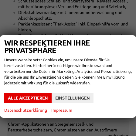
Schlüsselloses Schließ- und Startsystem "Keyless Access",
mit berührungsloser Ver- und Entriegelung und Safelock,
Diebstahlwarnanlage mit Innenraumüberwachung und
Abschleppschutz,
Parklenkassistent "Park Assist" inkl. Einparkhilfe vorn und
hinten,
"Easy Open & Close" - Heckklappe mit sensorgesteuerter
Öffnung und Schließung, mit Fernentriegelung,
WIR RESPEKTIEREN IHRE
Car2X
PRIVATSPHÄRE
vorhanden
Unsere Website setzt Cookies ein, um unsere Dienste für Sie
bereitzustellen. Hierbei berücksichtigen wir Ihre Auswahl und
INNEN
verarbeiten nur die Daten für Marketing, Analytics und Personalisierung,
für die Sie uns Ihr Einverständnis geben. Sie können Ihre Einwilligung
3 Kopfstützen hinten
vorhanden
jederzeit mit Wirkung für die Zukunft widerrufen.
Rücksitzbank ungeteilt, Lehne asymmetrisch geteilt
umklappbar, mit Mittelarmlehne
vorhanden
ALLE AKZEPTIEREN
EINSTELLUNGEN
Klimaautomatik "Climatronic" mit Aktiv-Kombifilter
vorhanden
Datenschutzerklärung
Impressum
Mittelarmlehne vorn höhen- und längseinstellbar
vorhanden
Chrom-Applikationen an Spiegeleinstell- und
Fensterheberschaltern, Chromleisten an den Auströmern
vorhanden