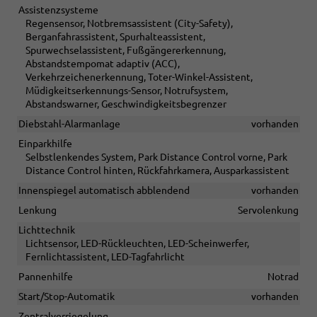
Assistenzsysteme
Regensensor, Notbremsassistent (City-Safety),
Berganfahrassistent, Spurhalteassistent,
Spurwechselassistent, Fußgängererkennung,
Abstandstempomat adaptiv (ACC),
Verkehrzeichenerkennung, Toter-Winkel-Assistent,
Müdigkeitserkennungs-Sensor, Notrufsystem,
Abstandswarner, Geschwindigkeitsbegrenzer
Diebstahl-Alarmanlage
vorhanden
Einparkhilfe
Selbstlenkendes System, Park Distance Control vorne, Park
Distance Control hinten, Rückfahrkamera, Ausparkassistent
Innenspiegel automatisch abblendend
vorhanden
Lenkung
Servolenkung
Lichttechnik
Lichtsensor, LED-Rückleuchten, LED-Scheinwerfer,
Fernlichtassistent, LED-Tagfahrlicht
Pannenhilfe
Notrad
Start/Stop-Automatik
vorhanden
Zentralverriegelung