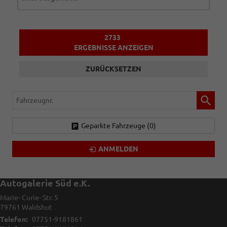
2733
ERGEBNISSE ANZEIGEN
ZURÜCKSETZEN
Fahrzeugnr.
Geparkte Fahrzeuge (
0
)
ANMELDEN
Autogalerie Süd e.K.
Marie- Curie- Str. 5
79761
Waldshut
Telefon:
07751-9181861