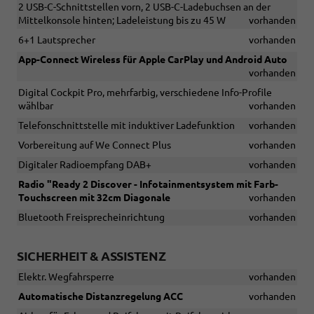
2 USB-C-Schnittstellen vorn, 2 USB-C-Ladebuchsen an der
Mittelkonsole hinten; Ladeleistung bis zu 45 W
vorhanden
6+1 Lautsprecher
vorhanden
App-Connect Wireless für Apple CarPlay und Android Auto
vorhanden
Digital Cockpit Pro, mehrfarbig, verschiedene Info-Profile
wählbar
vorhanden
Telefonschnittstelle mit induktiver Ladefunktion
vorhanden
Vorbereitung auf We Connect Plus
vorhanden
Digitaler Radioempfang DAB+
vorhanden
Radio "Ready 2 Discover - Infotainmentsystem mit Farb-
Touchscreen mit 32cm Diagonale
vorhanden
Bluetooth Freisprecheinrichtung
vorhanden
SICHERHEIT & ASSISTENZ
Elektr. Wegfahrsperre
vorhanden
Automatische Distanzregelung ACC
vorhanden