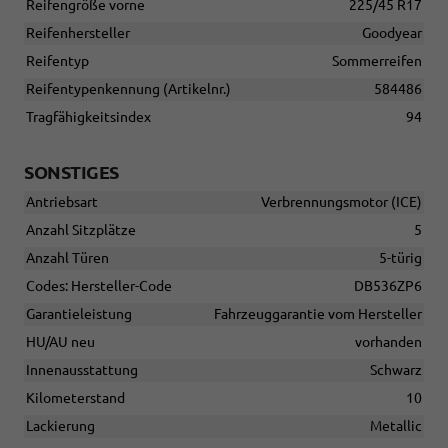
Reifengröße vorne
225/45 R17
Reifenhersteller
Goodyear
Reifentyp
Sommerreifen
Reifentypenkennung (Artikelnr.)
584486
Tragfähigkeitsindex
94
SONSTIGES
Antriebsart
Verbrennungsmotor (ICE)
Anzahl Sitzplätze
5
Anzahl Türen
5-türig
Codes: Hersteller-Code
DB536ZP6
Garantieleistung
Fahrzeuggarantie vom Hersteller
HU/AU neu
vorhanden
Innenausstattung
Schwarz
Kilometerstand
10
Lackierung
Metallic