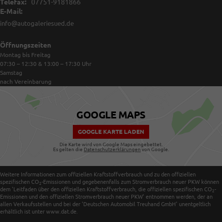
Telefax:
07751-9181866
E-Mail:
info@autogaleriesued.de
Öffnungszeiten
Montag bis Freitag
07:30 – 12:30 & 13:00 – 17:30
Uhr
Samstag
nach Vereinbarung
GOOGLE MAPS
GOOGLE KARTE LADEN
Die Karte wird von Google Maps eingebettet.
Es gelten die
Datenschutzerklärungen
von Google.
Weitere Informationen zum offiziellen Kraftstoffverbrauch und zu den offiziellen
spezifischen CO
-Emissionen und gegebenenfalls zum Stromverbrauch neuer PKW können
2
dem 'Leitfaden über den offiziellen Kraftstoffverbrauch, die offiziellen spezifischen CO
-
2
Emissionen und den offiziellen Stromverbrauch neuer PKW' entnommen werden, der an
allen Verkaufsstellen und bei der 'Deutschen Automobil Treuhand GmbH' unentgeltlich
erhältlich ist unter www.dat.de.