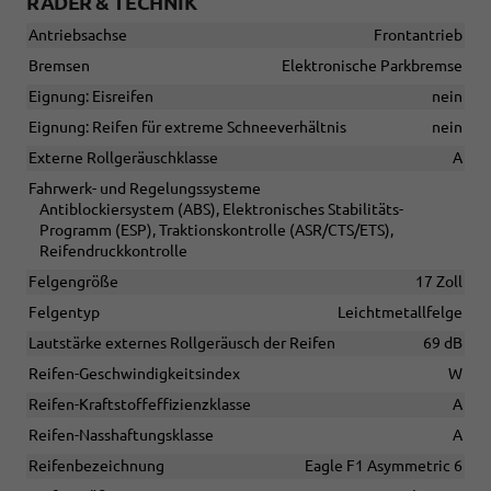
RÄDER & TECHNIK
Antriebsachse
Frontantrieb
Bremsen
Elektronische Parkbremse
Eignung: Eisreifen
nein
Eignung: Reifen für extreme Schneeverhältnis
nein
Externe Rollgeräuschklasse
A
Fahrwerk- und Regelungssysteme
Antiblockiersystem (ABS), Elektronisches Stabilitäts-
Programm (ESP), Traktionskontrolle (ASR/CTS/ETS),
Reifendruckkontrolle
Felgengröße
17 Zoll
Felgentyp
Leichtmetallfelge
Lautstärke externes Rollgeräusch der Reifen
69 dB
Reifen-Geschwindigkeitsindex
W
Reifen-Kraftstoffeffizienzklasse
A
Reifen-Nasshaftungsklasse
A
Reifenbezeichnung
Eagle F1 Asymmetric 6