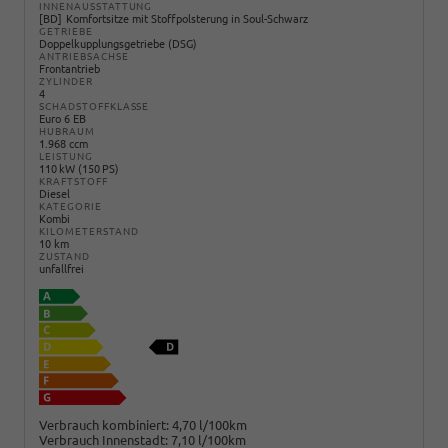
INNENAUSSTATTUNG
BD
Komfortsitze mit Stoffpolsterung in Soul-Schwarz
GETRIEBE
Doppelkupplungsgetriebe (DSG)
ANTRIEBSACHSE
Frontantrieb
ZYLINDER
4
SCHADSTOFFKLASSE
Euro 6 EB
HUBRAUM
1.968 ccm
LEISTUNG
110 kW (150 PS)
KRAFTSTOFF
Diesel
KATEGORIE
Kombi
KILOMETERSTAND
10 km
ZUSTAND
unfallfrei
Verbrauch kombiniert:
4,70 l/100km
Verbrauch Innenstadt:
7,10 l/100km