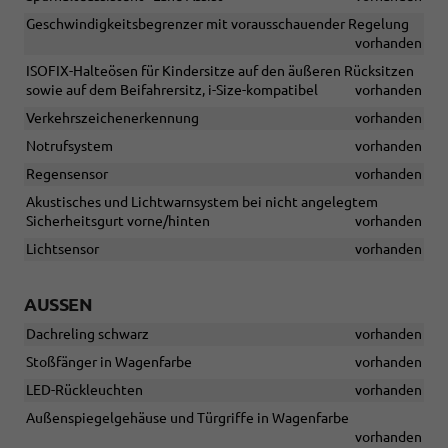
Geschwindigkeitsbegrenzer mit vorausschauender Regelung
vorhanden
ISOFIX-Halteösen für Kindersitze auf den äußeren Rücksitzen
sowie auf dem Beifahrersitz, i-Size-kompatibel
vorhanden
Verkehrszeichenerkennung
vorhanden
Notrufsystem
vorhanden
Regensensor
vorhanden
Akustisches und Lichtwarnsystem bei nicht angelegtem
Sicherheitsgurt vorne/hinten
vorhanden
Lichtsensor
vorhanden
AUSSEN
Dachreling schwarz
vorhanden
Stoßfänger in Wagenfarbe
vorhanden
LED-Rückleuchten
vorhanden
Außenspiegelgehäuse und Türgriffe in Wagenfarbe
vorhanden