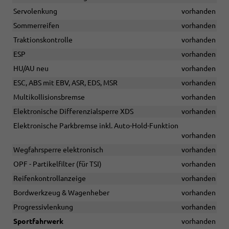
Servolenkung
vorhanden
Sommerreifen
vorhanden
Traktionskontrolle
vorhanden
ESP
vorhanden
HU/AU neu
vorhanden
ESC, ABS mit EBV, ASR, EDS, MSR
vorhanden
Multikollisionsbremse
vorhanden
Elektronische Differenzialsperre XDS
vorhanden
Elektronische Parkbremse inkl. Auto-Hold-Funktion
vorhanden
Wegfahrsperre elektronisch
vorhanden
OPF - Partikelfilter (für TSI)
vorhanden
Reifenkontrollanzeige
vorhanden
Bordwerkzeug & Wagenheber
vorhanden
Progressivlenkung
vorhanden
Sportfahrwerk
vorhanden