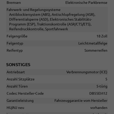
Bremsen
Elektronische Parkbremse
Fahrwerk- und Regelungssysteme
Antiblockiersystem (ABS), Antischlupfregelung (ASR),
Differentialsperre (ASD), Elektronisches Stabilitäts-
Programm (ESP), Traktionskontrolle (ASR/CTS/ETS),
Reifendruckkontrolle, Sportfahrwerk
Felgengröße
18 Zoll
Felgentyp
Leichtmetallfelge
Reifentyp
Sommerreifen
SONSTIGES
Antriebsart
Verbrennungsmotor (ICE)
Anzahl Sitzplätze
5
Anzahl Türen
5-türig
Codes: Hersteller-Code
DB55EM12
Garantieleistung
Fahrzeuggarantie vom Hersteller
HU/AU neu
vorhanden