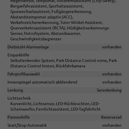
Regensensor, Tempomat, Notbremsassistent (City-Safety),
Berganfahrassistent, Spurhalteassistent,
Spurwechselassistent, Fußgängererkennung,
Abstandstempomat adaptiv (ACC),
Verkehrzeichenerkennung, Toter-Winkel-Assistent,
Querverkehrsassistent (RCTA), Müdigkeitserkennungs-
Sensor, Notrufsystem, Abstandswarner,
Geschwindigkeitsbegrenzer
Diebstahl-Alarmanlage
vorhanden
Einparkhilfe
Selbstlenkendes System, Park Distance Control vorne, Park
Distance Control hinten, Rückfahrkamera
Fahrprofilauswahl
vorhanden
Innenspiegel automatisch abblendend
vorhanden
Lenkung
Servolenkung
Lichttechnik
Kurvenlicht, Lichtsensor, LED-Rückleuchten, LED-
Scheinwerfer, Fernlichtassistent, LED-Tagfahrlicht
Pannenhilfe
Reserverad
Start/Stop-Automatik
vorhanden