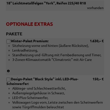
18'' Leichtmetallfelgen "York", Reifen 225/40 R18
vorhanden
OPTIONALE EXTRAS
PAKETE
Winter-Paket Premium:
1.630,– €
Sitzheizung vorne und hinten (äußere Rücksitze),
Lenkradheizung,
Standheizung und -lüftung mit Fernbedienung und Timer,
3-Zonen-Klimaautomatik "Climatronic" mit Air Care
(Nur
in
Design-Paket "Black Style" inkl. LED-Plus-
150,– €
Verbinding
Scheinwerfer:
mit:
Abbiege- und Schlechtwetterlicht,
[W51]
Außenspiegelgehäuse in Schwarz,
Sonderangebotspaket
LED-Plus-Scheinwerfer,
"Komfort")
Volkswagen Logo vorn, Leiste zwischen den Scheinwerfern
sowie Türgriffmulden beleuchtet