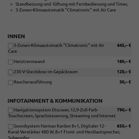
Standheizung und -lüftung mit Fernbedienung und Timer,
3-Zonen-Klimaautomatik "Climatronic" mit Air Care
INNEN
3-Zonen-Klimaautomatik "Climatronic" mit Air
445,– €
Care
Netztrennwand
180,– €
230-V-Steckdose im Gepäckraum
120,– €
Raucherausführung
30,– €
INFOTAINMENT & KOMMUNIKATION
Navigationssystem Discover, 12,9-Zoll-Farb-
790,– €
Touchscreen, Sprachsteuerung, Streaming und Internet
Soundsystem Harman Kardon 8+1, Digitaler 12-
650,– €
Kanal-Verstärker 480 W, 8+1 Front- und Hecklautsprecher,
Subwoofer