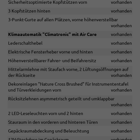
Sicherheitsoptimierte Kopfstützen vorn
vorhanden
3 Kopfstützen hinten
vorhanden
3-Punkt-Gurte auf allen Plätzen, vorne höhenverstellbar
vorhanden
Klimaautomatik "Climatronic" mit Air Care
vorhanden
Lederschalthebel
vorhanden
Elektrische Fensterheber vorne und hinten
vorhanden
Höhenverstellbarer Fahrer- und Beifahrersitz
vorhanden
Mittelarmlehne mit Staufach vorne, 2 Lüftungsöffnungen auf
der Rückseite
vorhanden
Dekoreinlagen "Nature Cross Brushed" für Instrumententafel
und Türverkleidungen vorn
vorhanden
Rücksitzlehnen asymmetrisch geteilt und umklappbar
vorhanden
2 LED-Leseleuchten vorn und 2 hinten
vorhanden
Stauraum in den vorderen und hinteren Türen
vorhanden
Gepäckraumabdeckung und Beleuchtung
vorhanden
12V-Steckdose im Gepäckraum
vorhanden