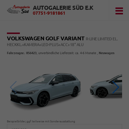
AUTOGALERIE SÜD E.K
07751-9181861
VOLKSWAGEN GOLF VARIANT
R-LINE LIMITED EL.
HECKKL.+KAMERA+LED-PLUS+ACC+18" ALU
Fahrzeugnr.
:
856423
, unverbindliche Lieferzeit: ca. 4-6 Monate ,
Neuwagen
Beispielbilder, ggf. teilweise mit Sonderausstattung