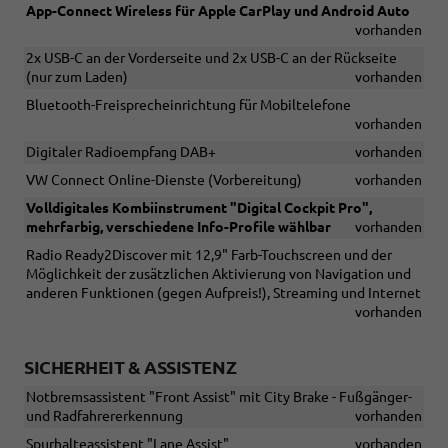
App-Connect Wireless für Apple CarPlay und Android Auto
vorhanden
2x USB-C an der Vorderseite und 2x USB-C an der Rückseite
(nur zum Laden)
vorhanden
Bluetooth-Freisprecheinrichtung für Mobiltelefone
vorhanden
Digitaler Radioempfang DAB+
vorhanden
VW Connect Online-Dienste (Vorbereitung)
vorhanden
Volldigitales Kombiinstrument "Digital Cockpit Pro",
mehrfarbig, verschiedene Info-Profile wählbar
vorhanden
Radio Ready2Discover mit 12,9" Farb-Touchscreen und der
Möglichkeit der zusätzlichen Aktivierung von Navigation und
anderen Funktionen (gegen Aufpreis!), Streaming und Internet
vorhanden
SICHERHEIT & ASSISTENZ
Notbremsassistent "Front Assist" mit City Brake - Fußgänger-
und Radfahrererkennung
vorhanden
Spurhalteassistent "Lane Assist"
vorhanden