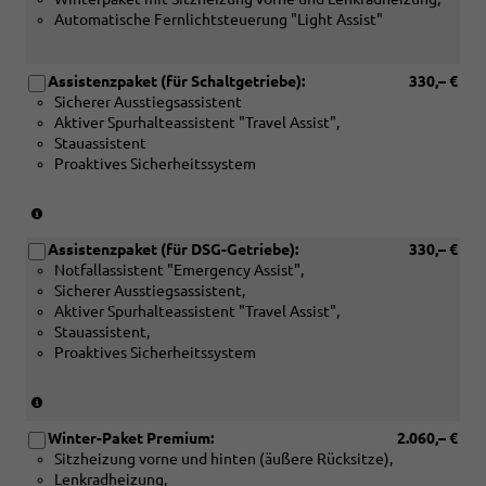
Automatische Fernlichtsteuerung "Light Assist"
Assistenzpaket (für Schaltgetriebe):
330,– €
Sicherer Ausstiegsassistent
Aktiver Spurhalteassistent "Travel Assist",
Stauassistent
Proaktives Sicherheitssystem
(Nur
für
Assistenzpaket (für DSG-Getriebe):
330,– €
Schaltgetriebe)
Notfallassistent "Emergency Assist",
Sicherer Ausstiegsassistent,
Aktiver Spurhalteassistent "Travel Assist",
Stauassistent,
Proaktives Sicherheitssystem
(Nur
für
Winter-Paket Premium:
2.060,– €
DSG-
Sitzheizung vorne und hinten (äußere Rücksitze),
Getriebe)
Lenkradheizung,