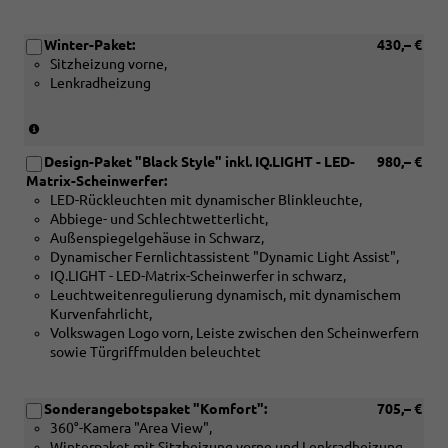
Winter-Paket:
430,– €
Sitzheizung vorne,
Lenkradheizung
(Serie
für
Design-Paket "Black Style" inkl. IQ.LIGHT - LED-
980,– €
eTSI)
Matrix-Scheinwerfer:
LED-Rückleuchten mit dynamischer Blinkleuchte,
Abbiege- und Schlechtwetterlicht,
Außenspiegelgehäuse in Schwarz,
Dynamischer Fernlichtassistent "Dynamic Light Assist",
IQ.LIGHT - LED-Matrix-Scheinwerfer in schwarz,
Leuchtweitenregulierung dynamisch, mit dynamischem
Kurvenfahrlicht,
Volkswagen Logo vorn, Leiste zwischen den Scheinwerfern
sowie Türgriffmulden beleuchtet
Sonderangebotspaket "Komfort":
705,– €
360°-Kamera "Area View",
Winterpaket mit Sitzheizung vorne und Lenkradheizung,