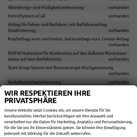
Ablenkungs- und Müdigkeitserkennung
vorhanden
Notrufsystem eCall
vorhanden
Airbag für Fahrer und Beifahrer, mit Beifahrerairbag-
Deaktivierung
vorhanden
Kopfairbags vorn und hinten, Seitenairbags vorn, Center-Airbag
vorhanden
ISOFIX-Halteösen für Kindersitze auf den äußeren Rücksitzen
sowie auf dem Beifahrersitz
vorhanden
Start-Stopp-System mit Bremsenergie-Rückgewinnung
vorhanden
Verkehrszeichenerkennung
vorhanden
Parksensoren vorne und hinten mit optischer und
WIR RESPEKTIEREN IHRE
akustischer Warnung
vorhanden
PRIVATSPHÄRE
Zentralverriegelung mit Fernbedienung, 2 Klappschlüssel
Unsere Website setzt Cookies ein, um unsere Dienste für Sie
vorhanden
bereitzustellen. Hierbei berücksichtigen wir Ihre Auswahl und
Keyless Go - Startknopf am Schalthebel
vorhanden
verarbeiten nur die Daten für Marketing, Analytics und Personalisierung,
für die Sie uns Ihr Einverständnis geben. Sie können Ihre Einwilligung
Automatischer Abstandstempomat "ACC"
vorhanden
jederzeit mit Wirkung für die Zukunft widerrufen.
Rückfahrkamera "Rear View"
vorhanden