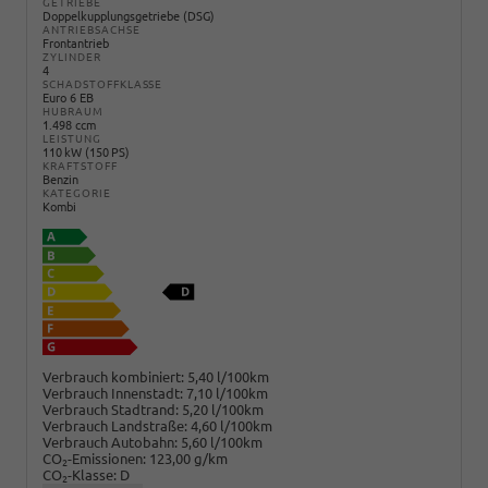
GETRIEBE
Doppelkupplungsgetriebe (DSG)
ANTRIEBSACHSE
Frontantrieb
ZYLINDER
4
SCHADSTOFFKLASSE
Euro 6 EB
HUBRAUM
1.498 ccm
LEISTUNG
110 kW (150 PS)
KRAFTSTOFF
Benzin
KATEGORIE
Kombi
Verbrauch kombiniert:
5,40 l/100km
Verbrauch Innenstadt:
7,10 l/100km
Verbrauch Stadtrand:
5,20 l/100km
Verbrauch Landstraße:
4,60 l/100km
Verbrauch Autobahn:
5,60 l/100km
CO
-Emissionen:
123,00 g/km
2
CO
-Klasse:
D
2