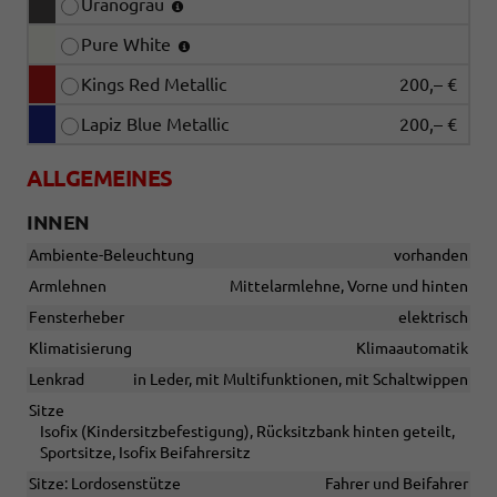
Uranograu
Pure White
Kings Red Metallic
200,– €
Lapiz Blue Metallic
200,– €
ALLGEMEINES
INNEN
Ambiente-Beleuchtung
vorhanden
Armlehnen
Mittelarmlehne, Vorne und hinten
Fensterheber
elektrisch
Klimatisierung
Klimaautomatik
Lenkrad
in Leder, mit Multifunktionen, mit Schaltwippen
Sitze
Isofix (Kindersitzbefestigung), Rücksitzbank hinten geteilt,
Sportsitze, Isofix Beifahrersitz
Sitze: Lordosenstütze
Fahrer und Beifahrer