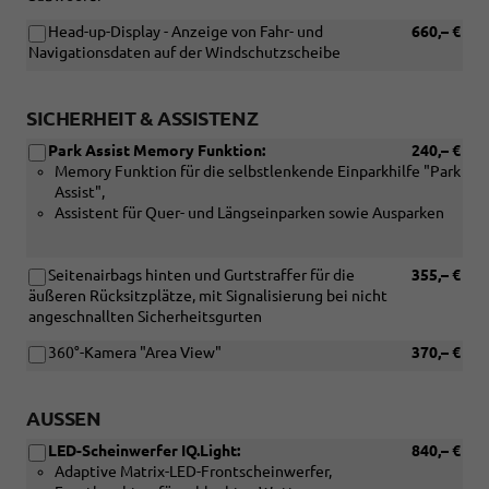
Head-up-Display - Anzeige von Fahr- und
660,– €
Navigationsdaten auf der Windschutzscheibe
SICHERHEIT & ASSISTENZ
Park Assist Memory Funktion:
240,– €
Memory Funktion für die selbstlenkende Einparkhilfe "Park
Assist",
Assistent für Quer- und Längseinparken sowie Ausparken
Seitenairbags hinten und Gurtstraffer für die
355,– €
äußeren Rücksitzplätze, mit Signalisierung bei nicht
angeschnallten Sicherheitsgurten
360°-Kamera "Area View"
370,– €
AUSSEN
LED-Scheinwerfer IQ.Light:
840,– €
Adaptive Matrix-LED-Frontscheinwerfer,