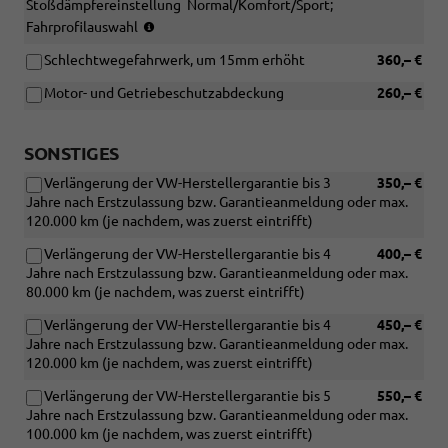
Stoßdämpfereinstellung  Normal/Komfort/Sport;
(nur
Fahrprofilauswahl
in
Schlechtwegefahrwerk, um 15mm erhöht
360,– €
Verbindung
mit
Motor- und Getriebeschutzabdeckung
260,– €
110
KW
TDI
SONSTIGES
oder
TSI
Verlängerung der VW-Herstellergarantie bis 3
350,– €
Motorisierung
Jahre nach Erstzulassung bzw. Garantieanmeldung oder max.
oder
120.000 km (je nachdem, was zuerst eintrifft)
eHybrid)
Verlängerung der VW-Herstellergarantie bis 4
400,– €
Jahre nach Erstzulassung bzw. Garantieanmeldung oder max.
80.000 km (je nachdem, was zuerst eintrifft)
Verlängerung der VW-Herstellergarantie bis 4
450,– €
Jahre nach Erstzulassung bzw. Garantieanmeldung oder max.
120.000 km (je nachdem, was zuerst eintrifft)
Verlängerung der VW-Herstellergarantie bis 5
550,– €
Jahre nach Erstzulassung bzw. Garantieanmeldung oder max.
100.000 km (je nachdem, was zuerst eintrifft)