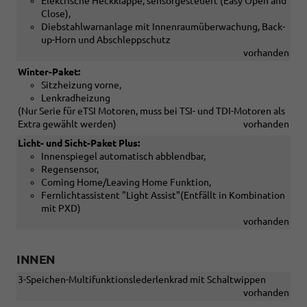
Elektrische Heckklappe, sensorgesteuert (Easy Open and
Close),
Diebstahlwarnanlage mit Innenraumüberwachung, Back-
up-Horn und Abschleppschutz
vorhanden
Winter-Paket:
Sitzheizung vorne,
Lenkradheizung
(Nur Serie für eTSI Motoren, muss bei TSI- und TDI-Motoren als
Extra gewählt werden)
vorhanden
Licht- und Sicht-Paket Plus:
Innenspiegel automatisch abblendbar,
Regensensor,
Coming Home/Leaving Home Funktion,
Fernlichtassistent "Light Assist"(Entfällt in Kombination
mit PXD)
vorhanden
INNEN
3-Speichen-Multifunktionslederlenkrad mit Schaltwippen
vorhanden