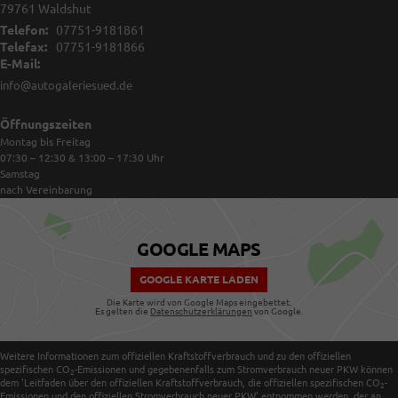
79761
Waldshut
Telefon:
07751-9181861
Telefax:
07751-9181866
E-Mail:
info@autogaleriesued.de
Öffnungszeiten
Montag bis Freitag
07:30 – 12:30 & 13:00 – 17:30
Uhr
Samstag
nach Vereinbarung
GOOGLE MAPS
GOOGLE KARTE LADEN
Die Karte wird von Google Maps eingebettet.
Es gelten die
Datenschutzerklärungen
von Google.
Weitere Informationen zum offiziellen Kraftstoffverbrauch und zu den offiziellen
spezifischen CO
-Emissionen und gegebenenfalls zum Stromverbrauch neuer PKW können
2
dem 'Leitfaden über den offiziellen Kraftstoffverbrauch, die offiziellen spezifischen CO
-
2
Emissionen und den offiziellen Stromverbrauch neuer PKW' entnommen werden, der an