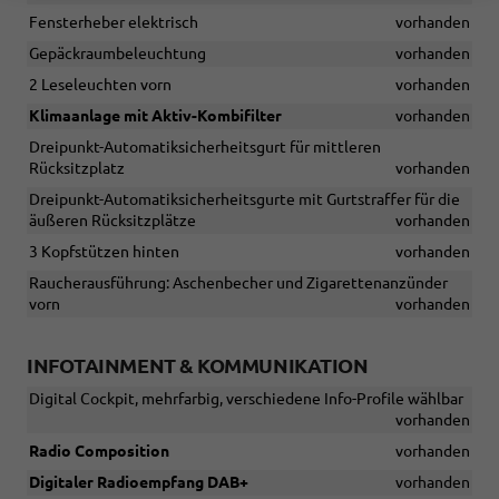
Fensterheber elektrisch
vorhanden
Gepäckraumbeleuchtung
vorhanden
2 Leseleuchten vorn
vorhanden
Klimaanlage mit Aktiv-Kombifilter
vorhanden
Dreipunkt-Automatiksicherheitsgurt für mittleren
Rücksitzplatz
vorhanden
Dreipunkt-Automatiksicherheitsgurte mit Gurtstraffer für die
äußeren Rücksitzplätze
vorhanden
3 Kopfstützen hinten
vorhanden
Raucherausführung: Aschenbecher und Zigarettenanzünder
vorn
vorhanden
INFOTAINMENT & KOMMUNIKATION
Digital Cockpit, mehrfarbig, verschiedene Info-Profile wählbar
vorhanden
Radio Composition
vorhanden
Digitaler Radioempfang DAB+
vorhanden