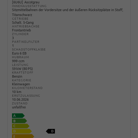
6U6U
Ascotgrau
INNENAUSSTATTUNG
Sitzmittelbahnen der Vordersitze und der äußeren Rücksitzplätze in Stoff,
Titanschwarz
GETRIEBE
Schalt. 5-Gang
ANTRIEBSACHSE
Frontantrieb
ZYLINDER
3
PARTIKELFILTER
1
SCHADSTOFFKLASSE
Euro 6 EB
HUBRAUM
999 ccm
LEISTUNG
59 kW (80 PS)
KRAFTSTOFF
Benzin
KATEGORIE
Kleinwagen
KILOMETERSTAND
10 km
ERSTZULASSUNG
10.06.2026
ZUSTAND
unfallfrei