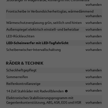
vorhanden
Frontscheibe in Verbundsicherheitsglas, wärmedämmend
vorhanden
Wärmeschutzverglasung grün, seitlich und hinten
vorhanden
Außenspiegel elektrisch einstell- und beheizbar
vorhanden
LED-Rückleuchten
vorhanden
LED-Scheinwerfer mit LED-Tagfahrlicht
vorhanden
Scheibenwischer-Intervallschaltung
vorhanden
RÄDER & TECHNIK
Scheckheftgepflegt
vorhanden
Sommerreifen
vorhanden
Reifenkontrollanzeige
vorhanden
(Bereifung
vorhanden
14 Zoll Stahlräder mit Radvollblenden
185/70
Elektronisches Stabilisierungsprogramm mit
R14))
Gegenlenkunterstützung, ABS, ASR, EDS und MSR
vorhanden