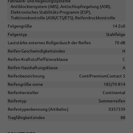
Fahrwerk- und Regelungssysteme
Antiblockiersystem (ABS), Antischlupfregelung (ASR),
Elektronisches Stabilitäts-Programm (ESP),
Traktionskontrolle (ASR/CTS/ETS), Reifendruckkontrolle
Felgengröße
14 Zoll
Felgentyp
Stahlfelge
Lautstärke externes Rollgeräusch der Reifen
70 dB
Reifen-Geschwindigkeitsindex
H
Reifen-Kraftstoffeffizienzklasse
C
Reifen-Nasshaftungsklasse
A
Reifenbezeichnung
ContiPremiumContact 5
Reifengröße vorne
185/70 R14
Reifenhersteller
Continental
Reifentyp
Sommerreifen
Reifentypenkennung (Artikelnr.)
0357339
Tragfähigkeitsindex
88