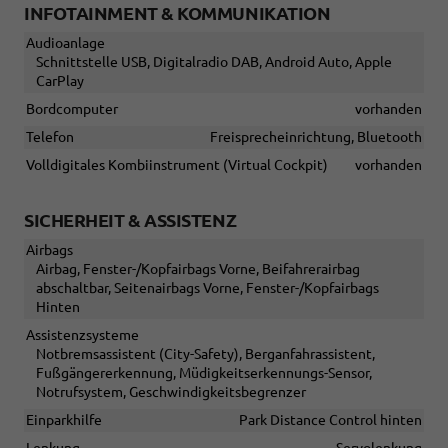
INFOTAINMENT & KOMMUNIKATION
Audioanlage
Schnittstelle USB, Digitalradio DAB, Android Auto, Apple
CarPlay
Bordcomputer
vorhanden
Telefon
Freisprecheinrichtung, Bluetooth
Volldigitales Kombiinstrument (Virtual Cockpit)
vorhanden
SICHERHEIT & ASSISTENZ
Airbags
Airbag, Fenster-/Kopfairbags Vorne, Beifahrerairbag
abschaltbar, Seitenairbags Vorne, Fenster-/Kopfairbags
Hinten
Assistenzsysteme
Notbremsassistent (City-Safety), Berganfahrassistent,
Fußgängererkennung, Müdigkeitserkennungs-Sensor,
Notrufsystem, Geschwindigkeitsbegrenzer
Einparkhilfe
Park Distance Control hinten
Lenkung
Servolenkung