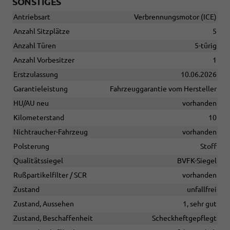
SONSTIGES
Antriebsart
Verbrennungsmotor (ICE)
Anzahl Sitzplätze
5
Anzahl Türen
5-türig
Anzahl Vorbesitzer
1
Erstzulassung
10.06.2026
Garantieleistung
Fahrzeuggarantie vom Hersteller
HU/AU neu
vorhanden
Kilometerstand
10
Nichtraucher-Fahrzeug
vorhanden
Polsterung
Stoff
Qualitätssiegel
BVFK-Siegel
Rußpartikelfilter / SCR
vorhanden
Zustand
unfallfrei
Zustand, Aussehen
1, sehr gut
Zustand, Beschaffenheit
Scheckheftgepflegt