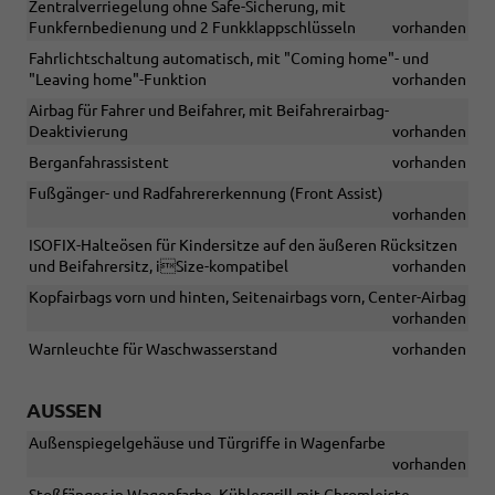
Zentralverriegelung ohne Safe-Sicherung, mit
Funkfernbedienung und 2 Funkklappschlüsseln
vorhanden
Fahrlichtschaltung automatisch, mit "Coming home"- und
"Leaving home"-Funktion
vorhanden
Airbag für Fahrer und Beifahrer, mit Beifahrerairbag-
Deaktivierung
vorhanden
Berganfahrassistent
vorhanden
Fußgänger- und Radfahrererkennung (Front Assist)
vorhanden
ISOFIX-Halteösen für Kindersitze auf den äußeren Rücksitzen
und Beifahrersitz, iSize-kompatibel
vorhanden
Kopfairbags vorn und hinten, Seitenairbags vorn, Center-Airbag
vorhanden
Warnleuchte für Waschwasserstand
vorhanden
AUSSEN
Außenspiegelgehäuse und Türgriffe in Wagenfarbe
vorhanden
Stoßfänger in Wagenfarbe, Kühlergrill mit Chromleiste