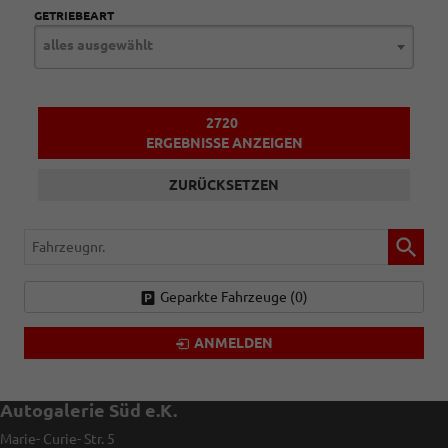
GETRIEBEART
alles ausgewählt
2720
ERGEBNISSE ANZEIGEN
ZURÜCKSETZEN
Fahrzeugnr.
Geparkte Fahrzeuge (
0
)
ANMELDEN
Autogalerie Süd e.K.
Marie- Curie- Str. 5