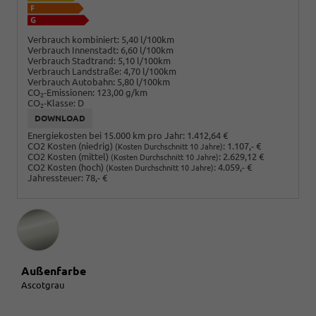
Verbrauch kombiniert:
5,40 l/100km
Verbrauch Innenstadt:
6,60 l/100km
Verbrauch Stadtrand:
5,10 l/100km
Verbrauch Landstraße:
4,70 l/100km
Verbrauch Autobahn:
5,80 l/100km
CO
-Emissionen:
123,00 g/km
2
CO
-Klasse:
D
2
DOWNLOAD
Energiekosten bei 15.000 km pro Jahr:
1.412,64 €
CO2 Kosten (niedrig)
:
1.107,- €
(Kosten Durchschnitt 10 Jahre)
CO2 Kosten (mittel)
:
2.629,12 €
(Kosten Durchschnitt 10 Jahre)
CO2 Kosten (hoch)
:
4.059,- €
(Kosten Durchschnitt 10 Jahre)
Jahressteuer:
78,- €
Außenfarbe
Ascotgrau