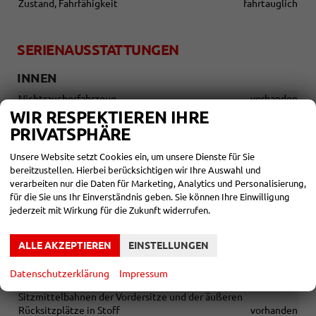
Zustand, Fahrfähigkeit
fahrtauglich
SERIENAUSSTATTUNGEN
INNEN
Nichtraucherfahrzeug
vorhanden
WIR RESPEKTIEREN IHRE
Dachhimmel in Ceramique
vorhanden
PRIVATSPHÄRE
Dekoreinlagen "Licorice Black" für Instrumententafel und
Türverkleidungen vorn
vorhanden
Unsere Website setzt Cookies ein, um unsere Dienste für Sie
bereitzustellen. Hierbei berücksichtigen wir Ihre Auswahl und
Fahrersitz mit Höheneinstellung
vorhanden
verarbeiten nur die Daten für Marketing, Analytics und Personalisierung,
Lenksäule mit Höhen- und Längseinstellung
vorhanden
für die Sie uns Ihr Einverständnis geben. Sie können Ihre Einwilligung
jederzeit mit Wirkung für die Zukunft widerrufen.
Make-up-Spiegel beleuchtet in den Sonnenblenden
vorhanden
Multifunktionslenkrad
vorhanden
ALLE AKZEPTIEREN
EINSTELLUNGEN
Rücksitzbank ungeteilt, Lehne ungeteilt umklappbar
Datenschutzerklärung
Impressum
vorhanden
Sitzmittelbahnen der Vordersitze und der äußeren
Rücksitzplätze in Stoff
vorhanden