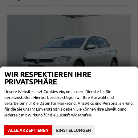
WIR RESPEKTIEREN IHRE
PRIVATSPHÄRE
Unsere Website setzt Cookies ein, um unsere Dienste für Sie
bereitzustellen. Hierbei berücksichtigen wir Ihre Auswahl und
verarbeiten nur die Daten für Marketing, Analytics und Personalisierung,
VOLKSWAGEN POLO
für die Sie uns Ihr Einverständnis geben. Sie können Ihre Einwilligung
PDC+LED+APP CONNECT+SHZ
jederzeit mit Wirkung für die Zukunft widerrufen.
unverbindliche Lieferzeit: SOFORT
Neuwagen mit Tageszulassung
Fahrzeugnr.
865878
Getriebe
Schalt. 5-Gang
ALLE AKZEPTIEREN
EINSTELLUNGEN
Kraftstoff
Benzin
Außenfarbe
Ascotgrau