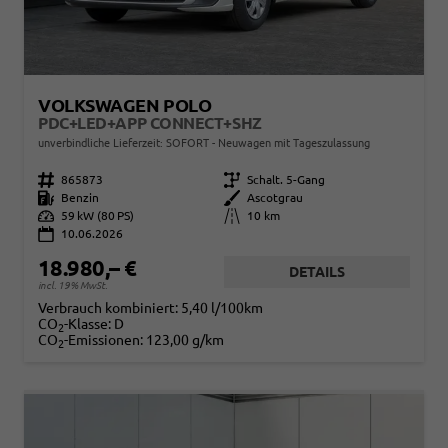
VOLKSWAGEN POLO
PDC+LED+APP CONNECT+SHZ
unverbindliche Lieferzeit: SOFORT
Neuwagen mit Tageszulassung
Fahrzeugnr.
865873
Getriebe
Schalt. 5-Gang
Kraftstoff
Benzin
Außenfarbe
Ascotgrau
Leistung
59 kW (80 PS)
Kilometerstand
10 km
10.06.2026
18.980,– €
DETAILS
incl. 19% MwSt.
Verbrauch kombiniert:
5,40 l/100km
CO
-Klasse:
D
2
CO
-Emissionen:
123,00 g/km
2