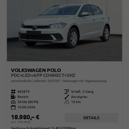
VOLKSWAGEN POLO
PDC+LED+APP CONNECT+SHZ
unverbindliche Lieferzeit: SOFORT
Neuwagen mit Tageszulassung
Fahrzeugnr.
865874
Getriebe
Schalt. 5-Gang
Kraftstoff
Benzin
Außenfarbe
Ascotgrau
Leistung
59 kW (80 PS)
Kilometerstand
10 km
10.06.2026
18.980,– €
DETAILS
incl. 19% MwSt.
Verbrauch kombiniert:
5,40 l/100km