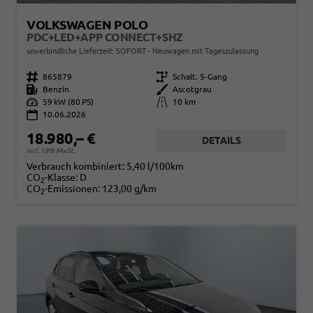
VOLKSWAGEN POLO
PDC+LED+APP CONNECT+SHZ
unverbindliche Lieferzeit: SOFORT
Neuwagen mit Tageszulassung
Fahrzeugnr.
865879
Getriebe
Schalt. 5-Gang
Kraftstoff
Benzin
Außenfarbe
Ascotgrau
Leistung
59 kW (80 PS)
Kilometerstand
10 km
10.06.2026
18.980,– €
DETAILS
incl. 19% MwSt.
Verbrauch kombiniert:
5,40 l/100km
CO
-Klasse:
D
2
CO
-Emissionen:
123,00 g/km
2