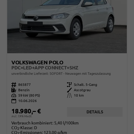
VOLKSWAGEN POLO
PDC+LED+APP CONNECT+SHZ
unverbindliche Lieferzeit: SOFORT
Neuwagen mit Tageszulassung
Fahrzeugnr.
865877
Getriebe
Schalt. 5-Gang
Kraftstoff
Benzin
Außenfarbe
Ascotgrau
Leistung
59 kW (80 PS)
Kilometerstand
10 km
10.06.2026
18.980,– €
DETAILS
incl. 19% MwSt.
Verbrauch kombiniert:
5,40 l/100km
CO
-Klasse:
D
2
CO
-Emissionen:
123,00 g/km
2