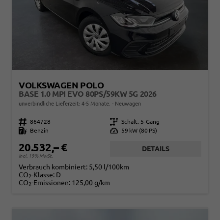
VOLKSWAGEN POLO
BASE 1.0 MPI EVO 80PS/59KW 5G 2026
unverbindliche Lieferzeit: 4-5 Monate.
Neuwagen
Fahrzeugnr.
864728
Getriebe
Schalt. 5-Gang
Kraftstoff
Benzin
Leistung
59 kW (80 PS)
20.532,– €
DETAILS
incl. 19% MwSt.
Verbrauch kombiniert:
5,50 l/100km
CO
-Klasse:
D
2
CO
-Emissionen:
125,00 g/km
2