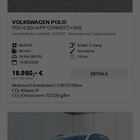
VOLKSWAGEN POLO
PDC+LED+APP CONNECT+SHZ
unverbindliche Lieferzeit: SOFORT
Neuwagen mit Tageszulassung
Fahrzeugnr.
865876
Getriebe
Schalt. 5-Gang
Kraftstoff
Benzin
Außenfarbe
Ascotgrau
Leistung
59 kW (80 PS)
Kilometerstand
10 km
10.06.2026
18.980,– €
DETAILS
incl. 19% MwSt.
Verbrauch kombiniert:
5,40 l/100km
CO
-Klasse:
D
2
CO
-Emissionen:
123,00 g/km
2