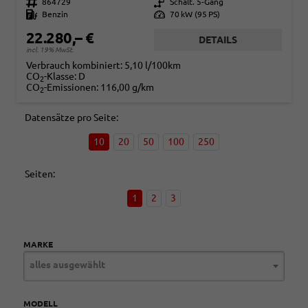
Fahrzeugnr.
864729
Getriebe
Schalt. 5-Gang
Kraftstoff
Benzin
Leistung
70 kW (95 PS)
22.280,– €
DETAILS
incl. 19% MwSt.
Verbrauch kombiniert:
5,10 l/100km
CO
-Klasse:
D
2
CO
-Emissionen:
116,00 g/km
2
Datensätze pro Seite:
10
20
50
100
250
Seiten:
1
2
3
MARKE
alles ausgewählt
MODELL