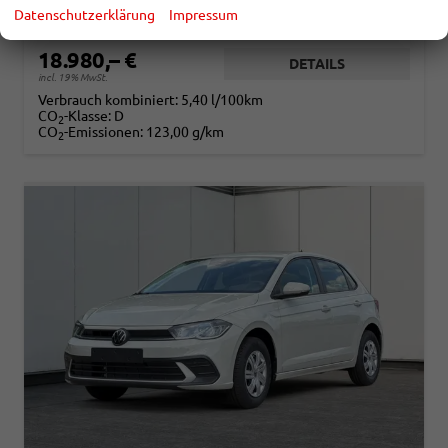
Leistung
59 kW (80 PS)
Kilometerstand
10 km
Datenschutzerklärung
Impressum
10.06.2026
18.980,– €
DETAILS
incl. 19% MwSt.
Verbrauch kombiniert:
5,40 l/100km
CO
-Klasse:
D
2
CO
-Emissionen:
123,00 g/km
2