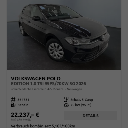
VOLKSWAGEN POLO
EDITION 1.0 TSI 95PS/70KW 5G 2026
unverbindliche Lieferzeit: 4-5 Monate.
Neuwagen
Fahrzeugnr.
864731
Getriebe
Schalt. 5-Gang
Kraftstoff
Benzin
Leistung
70 kW (95 PS)
22.237,– €
DETAILS
incl. 19% MwSt.
Verbrauch kombiniert:
5,10 l/100km