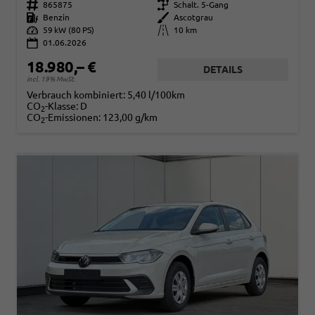
Fahrzeugnr.
865875
Getriebe
Schalt. 5-Gang
Kraftstoff
Benzin
Außenfarbe
Ascotgrau
Leistung
59 kW (80 PS)
Kilometerstand
10 km
01.06.2026
18.980,– €
DETAILS
incl. 19% MwSt.
Verbrauch kombiniert:
5,40 l/100km
CO
-Klasse:
D
2
CO
-Emissionen:
123,00 g/km
2