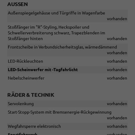
AUSSEN
Außenspiegelgehäuse und Türgriffe in Wagenfarbe
vorhanden
Stoßfänger im "R"-Styling, Heckspoiler und
Schwellerverbreiterung schwarz, Trapezblenden im
Stoßfänger hinten
vorhanden
Frontscheibe in Verbundsicherheitsglas, wärmedämmend
vorhanden
LED-Rückleuchten
vorhanden
LED-Scheinwerfer mit -Tagfahrlicht
vorhanden
Nebelscheinwerfer
vorhanden
RÄDER & TECHNIK
Servolenkung
vorhanden
Start-Stopp-System mit Bremsenergie-Rückgewinnung
vorhanden
Wegfahrsperre elektronisch
vorhanden
Sportfahrwerk
vorhanden