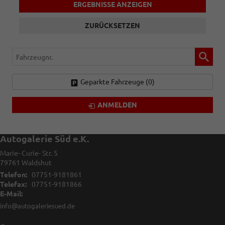
ERGEBNISSE ANZEIGEN
ZURÜCKSETZEN
Fahrzeugnr.
Geparkte Fahrzeuge (
0
)
ANMELDEN
Autogalerie Süd e.K.
Marie- Curie- Str. 5
79761
Waldshut
Telefon:
07751-9181861
Telefax:
07751-9181866
E-Mail:
info@autogaleriesued.de