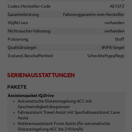
Codes: Hersteller-Code
AE15FZ
Garantieleistung
Fahrzeuggarantie vom Hersteller
HU/AU neu
vorhanden
Nichtraucher-Fahrzeug
vorhanden
Polsterung
Stoff
Qualitätssiegel
BVFK-Siegel
Zustand, Beschaffenheit
Scheckheftgepflegt
SERIENAUSSTATTUNGEN
PAKETE
Assistenzpaket IQ.Drive
Automatische Distanzregelung ACC mit
Geschwindigkeitsbegrenzer
Fahrassistent Travel Assist mit Spurhalteassistent: Lane
Assist
Notbremsassistent Front Assist (für automatische
Distanzregelung ACC bis 210 km/h)