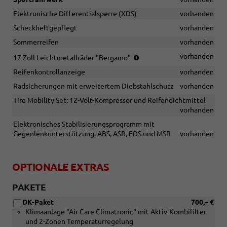
Elektronische Differentialsperre (XDS)
vorhanden
Scheckheftgepflegt
vorhanden
Sommerreifen
vorhanden
(Bereifung
vorhanden
17 Zoll Leichtmetallräder "Bergamo"
215/45
Reifenkontrollanzeige
vorhanden
R17)
Radsicherungen mit erweitertem Diebstahlschutz
vorhanden
Tire Mobility Set: 12-Volt-Kompressor und Reifendichtmittel
vorhanden
Elektronisches Stabilisierungsprogramm mit
Gegenlenkunterstützung, ABS, ASR, EDS und MSR
vorhanden
OPTIONALE EXTRAS
PAKETE
DK-Paket
700,– €
Klimaanlage "Air Care Climatronic" mit Aktiv-Kombifilter
und 2-Zonen Temperaturregelung