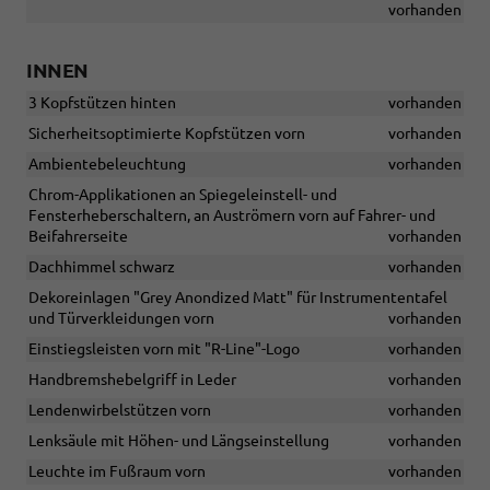
vorhanden
INNEN
3 Kopfstützen hinten
vorhanden
Sicherheitsoptimierte Kopfstützen vorn
vorhanden
Ambientebeleuchtung
vorhanden
Chrom-Applikationen an Spiegeleinstell- und
Fensterheberschaltern, an Auströmern vorn auf Fahrer- und
Beifahrerseite
vorhanden
Dachhimmel schwarz
vorhanden
Dekoreinlagen "Grey Anondized Matt" für Instrumententafel
und Türverkleidungen vorn
vorhanden
Einstiegsleisten vorn mit "R-Line"-Logo
vorhanden
Handbremshebelgriff in Leder
vorhanden
Lendenwirbelstützen vorn
vorhanden
Lenksäule mit Höhen- und Längseinstellung
vorhanden
Leuchte im Fußraum vorn
vorhanden