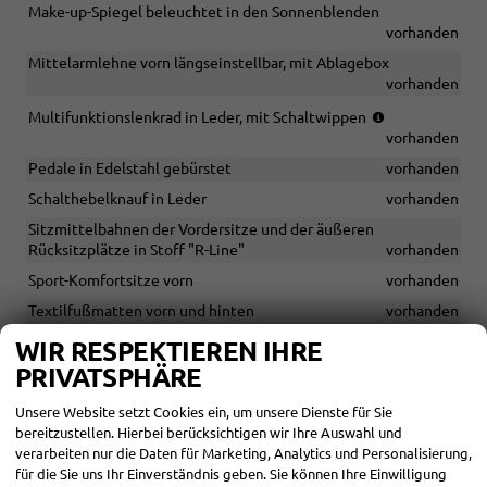
Make-up-Spiegel beleuchtet in den Sonnenblenden
vorhanden
Mittelarmlehne vorn längseinstellbar, mit Ablagebox
vorhanden
(bei
Multifunktionslenkrad in Leder, mit Schaltwippen
DSG
vorhanden
Getriebe)
Pedale in Edelstahl gebürstet
vorhanden
Schalthebelknauf in Leder
vorhanden
Sitzmittelbahnen der Vordersitze und der äußeren
Rücksitzplätze in Stoff "R-Line"
vorhanden
Sport-Komfortsitze vorn
vorhanden
Textilfußmatten vorn und hinten
vorhanden
Vordersitze beheizbar
vorhanden
WIR RESPEKTIEREN IHRE
PRIVATSPHÄRE
Vordersitze mit Höheneinstellung
vorhanden
Ablagetaschen an den Rückseiten der Vordersitze
vorhanden
Unsere Website setzt Cookies ein, um unsere Dienste für Sie
Fensterheber elektrisch
vorhanden
bereitzustellen. Hierbei berücksichtigen wir Ihre Auswahl und
verarbeiten nur die Daten für Marketing, Analytics und Personalisierung,
Gepäckraumabdeckung
vorhanden
für die Sie uns Ihr Einverständnis geben. Sie können Ihre Einwilligung