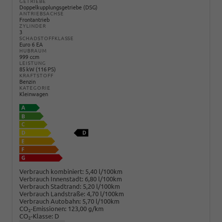
GETRIEBE
Doppelkupplungsgetriebe (DSG)
ANTRIEBSACHSE
Frontantrieb
ZYLINDER
3
SCHADSTOFFKLASSE
Euro 6 EA
HUBRAUM
999 ccm
LEISTUNG
85 kW (116 PS)
KRAFTSTOFF
Benzin
KATEGORIE
Kleinwagen
Verbrauch kombiniert:
5,40 l/100km
Verbrauch Innenstadt:
6,80 l/100km
Verbrauch Stadtrand:
5,20 l/100km
Verbrauch Landstraße:
4,70 l/100km
Verbrauch Autobahn:
5,70 l/100km
CO
-Emissionen:
123,00 g/km
2
CO
-Klasse:
D
2