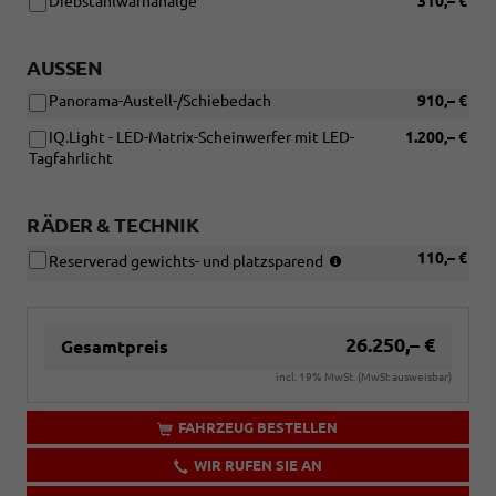
Diebstahlwarnanalge
310,– €
AUSSEN
Panorama-Austell-/Schiebedach
910,– €
IQ.Light - LED-Matrix-Scheinwerfer mit LED-
1.200,– €
Tagfahrlicht
RÄDER & TECHNIK
(15
110,– €
Reserverad gewichts- und platzsparend
Zoll)
26.250,– €
Gesamtpreis
incl. 19% MwSt. (MwSt ausweisbar)
FAHRZEUG BESTELLEN
WIR RUFEN SIE AN