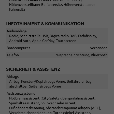
Höhenverstellbarer Beifahrersitz, Höhenverstellbarer
Fahrersitz
INFOTAINMENT & KOMMUNIKATION
Audioanlage
Radio, Schnittstelle USB, Digitalradio DAB, Farbdisplay,
Android Auto, Apple CarPlay, Touchscreen
Bordcomputer
vorhanden
Telefon
Freisprecheinrichtung, Bluetooth
SICHERHEIT & ASSISTENZ
Airbags
Airbag, Fenster-/Kopfairbags Vorne, Beifahrerairbag
abschaltbar, Seitenairbags Vorne
Assistenzsysteme
Notbremsassistent (City-Safety), Berganfahrassistent,
Spurhalteassistent, Spurwechselassistent,
Fußgängererkennung, Abstandstempomat adaptiv (ACC),
Verkehrzeichenerkennung, Toter-Winkel-Assistent,