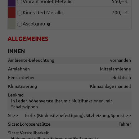
Vibrant Violet Metallic
550,– €
Kings-Red Metallic
700,– €
Ascotgrau
ALLGEMEINES
INNEN
Ambiente-Beleuchtung
vorhanden
Armlehnen
Mittelarmlehne
Fensterheber
elektrisch
Klimatisierung
Klimaanlage manuell
Lenkrad
in Leder, höhenverstellbar, mit Multifunktionen, mit
Schaltwippen
Sitze
Isofix (Kindersitzbefestigung), Sitzheizung, Sportsitze
Sitze: Lordosenstütze
Fahrer
Sitze: Verstellbarkeit
Höhenverstellbarer Fahrer- und Beifahrersitz,