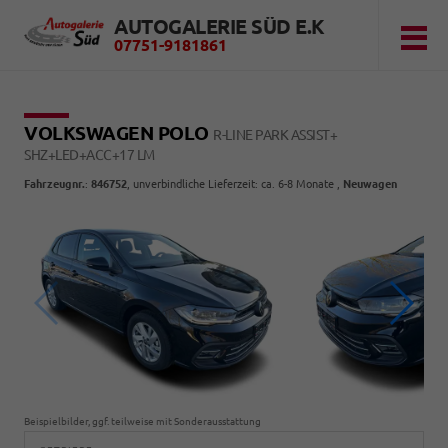
AUTOGALERIE SÜD E.K
07751-9181861
VOLKSWAGEN POLO
R-LINE PARK ASSIST+
SHZ+LED+ACC+17 LM
Fahrzeugnr.
:
846752
, unverbindliche Lieferzeit: ca. 6-8 Monate ,
Neuwagen
Beispielbilder, ggf. teilweise mit Sonderausstattung