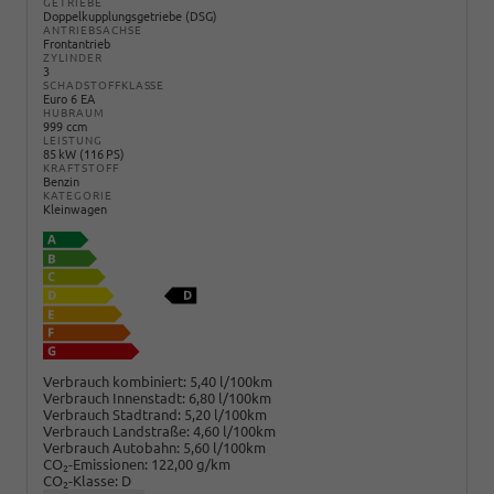
GETRIEBE
Doppelkupplungsgetriebe (DSG)
ANTRIEBSACHSE
Frontantrieb
ZYLINDER
3
SCHADSTOFFKLASSE
Euro 6 EA
HUBRAUM
999 ccm
LEISTUNG
85 kW (116 PS)
KRAFTSTOFF
Benzin
KATEGORIE
Kleinwagen
Verbrauch kombiniert:
5,40 l/100km
Verbrauch Innenstadt:
6,80 l/100km
Verbrauch Stadtrand:
5,20 l/100km
Verbrauch Landstraße:
4,60 l/100km
Verbrauch Autobahn:
5,60 l/100km
CO
-Emissionen:
122,00 g/km
2
CO
-Klasse:
D
2