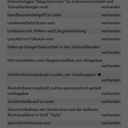
Dekoreinlagen "Deep Iron Grey" für Instrumententafel und
Türverkleidungen vorn
vorhanden
Handbremshebelgriff in Leder
vorhanden
Lendenwirbelstützen vorn
vorhanden
Lenksäule mit Höhen- und Längseinstellung
vorhanden
Leuchte im Fußraum vorn
vorhanden
Make-up-Spiegel beleuchtet in den Sonnenblenden
vorhanden
Mittelarmlehne vorn längseinstellbar, mit Ablagebox
vorhanden
(bei
Multifunktionslenkrad in Leder, mit Schaltwippen
DSG
vorhanden
Getriebe)
Rücksitzbank ungeteilt, Lehne asymmetrisch geteilt
umklappbar
vorhanden
Schalthebelknauf in Leder
vorhanden
Sitzmittelbahnen der Vordersitze und der äußeren
Rücksitzplätze in Stoff "Style"
vorhanden
Sport-Komfortsitze vorn
vorhanden