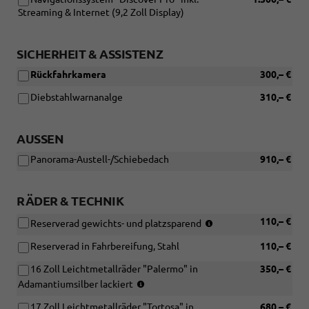
[5WA1]
Streaming & Internet (9,2 Zoll Display)
Smoky
Grey
Metallic)
SICHERHEIT & ASSISTENZ
Rückfahrkamera
300,– €
Diebstahlwarnanalge
310,– €
AUSSEN
Panorama-Austell-/Schiebedach
910,– €
RÄDER & TECHNIK
(15
110,– €
Reserverad gewichts- und platzsparend
Zoll)
Reserverad in Fahrbereifung, Stahl
110,– €
16 Zoll Leichtmetallräder "Palermo" in
350,– €
(Bereifung
Adamantiumsilber lackiert
195/55
17 Zoll Leichtmetallräder "Tortosa" in
680,– €
R16)