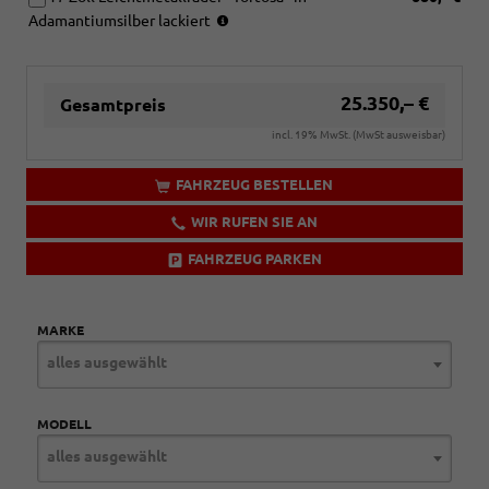
(Bereifung
Adamantiumsilber lackiert
215/45
R17)
25.350,– €
Gesamtpreis
incl. 19% MwSt. (MwSt ausweisbar)
FAHRZEUG BESTELLEN
WIR RUFEN SIE AN
FAHRZEUG PARKEN
MARKE
alles ausgewählt
MODELL
alles ausgewählt