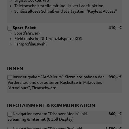
Digital Cockpit Pro
mit
Telefonschnittstelle mit induktiver Ladefunktion
den
Schlüsselloses Schließ-und Startsystem "Keyless Access"
Außenfarben
[5KA1]
Ascotgrau
Sport-Paket
410,– €
[0QA1]
Sportfahrwerk
Pure
Elektronische Differenzialsperre XDS
White
Fahrprofilauswahl
oder
[P8A1]
Kings
Red
Metallic
INNEN
oder
Interieurpaket: "ArtVelours": Sitzmittelbahnen der
990,– €
[0AA1]
Vordersitze und der äußeren Rücksitze in Mikrovlies
Reef
"ArtVelours", Titanschwarz
Blue
Metallic
oder
INFOTAINMENT & KOMMUNIKATION
[8EA1]
Reflex
Navigationssystem "Discover Media" inkl.
860,– €
Silber
Streaming & Internet (8 Zoll Display)
Metallic
oder
Navigationssystem "Discover Pro" inkl.
1.500,– €