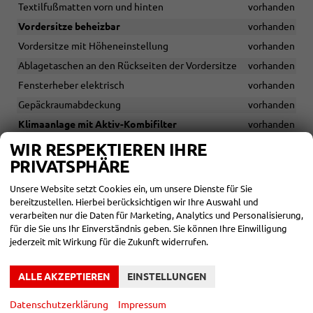
Textilfußmatten vorn und hinten
vorhanden
Vordersitze beheizbar
vorhanden
Vordersitze mit Höheneinstellung
vorhanden
Ablagetaschen an den Rückseiten der Vordersitze
vorhanden
Fensterheber elektrisch
vorhanden
Gepäckraumabdeckung
vorhanden
Klimaanlage mit Aktiv-Kombifilter
vorhanden
LED-Innenleuchten mit Abschaltverzögerung und
WIR RESPEKTIEREN IHRE
Dimmfunktion, 2 LED-Leseleuchten vorn und 2 hinten
PRIVATSPHÄRE
vorhanden
Unsere Website setzt Cookies ein, um unsere Dienste für Sie
Nichtraucherausführung - Ablagefach und 12-V-Steckdose vorn
bereitzustellen. Hierbei berücksichtigen wir Ihre Auswahl und
vorhanden
verarbeiten nur die Daten für Marketing, Analytics und Personalisierung,
Außenspiegel elektrisch einstell-, anklapp- und beheizbar, mit
für die Sie uns Ihr Einverständnis geben. Sie können Ihre Einwilligung
Beifahrerspiegelabsenkung
vorhanden
jederzeit mit Wirkung für die Zukunft widerrufen.
Dreipunkt-Automatiksicherheitsgurt für mittleren
Rücksitzplatz
vorhanden
ALLE AKZEPTIEREN
EINSTELLUNGEN
Dreipunkt-Automatiksicherheitsgurte mit Gurtstraffer für die
äußeren Rücksitzplätze
vorhanden
Datenschutzerklärung
Impressum