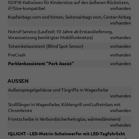
ISOFIX-Halteösen für Kindersitze auf den äußeren Rücksitzen,
iSize-kompatibel
vorhanden
Kopfairbags vorn und hinten, Seitenairbags vorn, Center-Airbag
vorhanden
Notruf-Service (Laufzeit 10 Jahre ab Erstauslieferung,
Voraussetzung benötigter Mobilfunknetze)
vorhanden
Totwinkelassistent (Blind Spot Sensor)
vorhanden
PreCrash
vorhanden
Parklenkassistent "Park Assist"
vorhanden
AUSSEN
Außenspiegelgehäuse und Türgriffe in Wagenfarbe
vorhanden
Stoßfänger in Wagenfarbe, Kühlergrill und Lufteinlass mit
Chromleiste
vorhanden
Frontscheibe in Verbundsicherheitsglas, wärmedämmend
vorhanden
IQ.LIGHT - LED-Matrix-Scheinwerfer mit LED-Tagfahrlicht