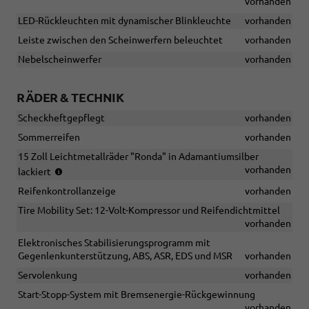
vorhanden
LED-Rückleuchten mit dynamischer Blinkleuchte
vorhanden
Leiste zwischen den Scheinwerfern beleuchtet
vorhanden
Nebelscheinwerfer
vorhanden
RÄDER & TECHNIK
Scheckheftgepflegt
vorhanden
Sommerreifen
vorhanden
15 Zoll Leichtmetallräder "Ronda" in Adamantiumsilber
(Bereifung
vorhanden
lackiert
195/55
Reifenkontrollanzeige
vorhanden
R16)
Tire Mobility Set: 12-Volt-Kompressor und Reifendichtmittel
vorhanden
Elektronisches Stabilisierungsprogramm mit
Gegenlenkunterstützung, ABS, ASR, EDS und MSR
vorhanden
Servolenkung
vorhanden
Start-Stopp-System mit Bremsenergie-Rückgewinnung
vorhanden