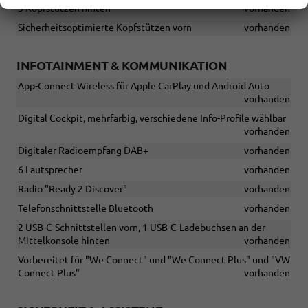
3 Kopfstützen hinten
vorhanden
Sicherheitsoptimierte Kopfstützen vorn
vorhanden
INFOTAINMENT & KOMMUNIKATION
App-Connect Wireless für Apple CarPlay und Android Auto
vorhanden
Digital Cockpit, mehrfarbig, verschiedene Info-Profile wählbar
vorhanden
Digitaler Radioempfang DAB+
vorhanden
6 Lautsprecher
vorhanden
Radio "Ready 2 Discover"
vorhanden
Telefonschnittstelle Bluetooth
vorhanden
2 USB-C-Schnittstellen vorn, 1 USB-C-Ladebuchsen an der
Mittelkonsole hinten
vorhanden
Vorbereitet für "We Connect" und "We Connect Plus" und "VW
Connect Plus"
vorhanden