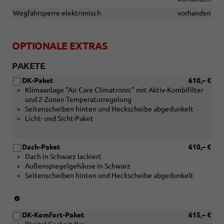
Wegfahrsperre elektronisch
vorhanden
OPTIONALE EXTRAS
PAKETE
DK-Paket
610,– €
Klimaanlage "Air Care Climatronic" mit Aktiv-Kombifilter
und 2-Zonen Temperaturregelung
Seitenscheiben hinten und Heckscheibe abgedunkelt
Licht- und Sicht-Paket
Dach-Paket
610,– €
Dach in Schwarz lackiert
Außenspiegelgehäuse in Schwarz
Seitenscheiben hinten und Heckscheibe abgedunkelt
(nur
in
DK-Komfort-Paket
615,– €
Verbindung