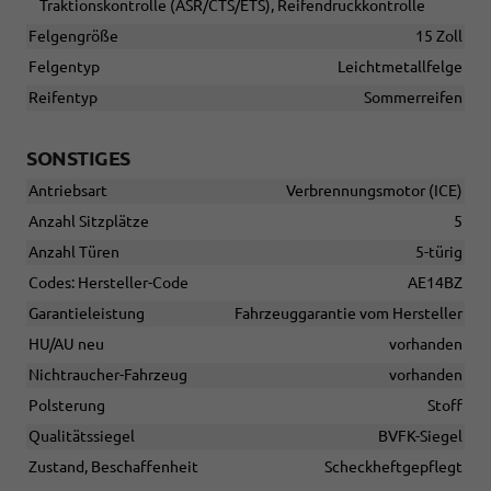
Traktionskontrolle (ASR/CTS/ETS), Reifendruckkontrolle
Felgengröße
15 Zoll
Felgentyp
Leichtmetallfelge
Reifentyp
Sommerreifen
SONSTIGES
Antriebsart
Verbrennungsmotor (ICE)
Anzahl Sitzplätze
5
Anzahl Türen
5-türig
Codes: Hersteller-Code
AE14BZ
Garantieleistung
Fahrzeuggarantie vom Hersteller
HU/AU neu
vorhanden
Nichtraucher-Fahrzeug
vorhanden
Polsterung
Stoff
Qualitätssiegel
BVFK-Siegel
Zustand, Beschaffenheit
Scheckheftgepflegt