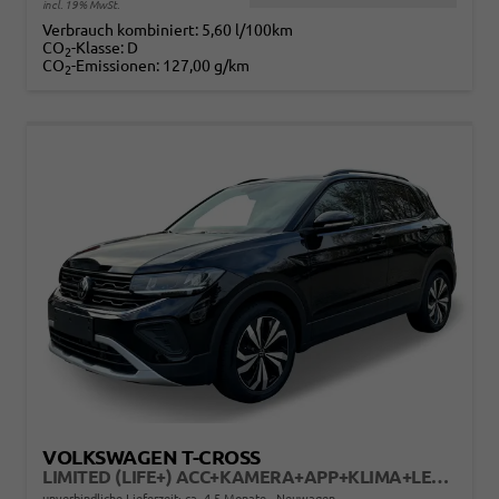
incl. 19% MwSt.
Verbrauch kombiniert:
5,60 l/100km
CO
-Klasse:
D
2
CO
-Emissionen:
127,00 g/km
2
VOLKSWAGEN T-CROSS
LIMITED (LIFE+) ACC+KAMERA+APP+KLIMA+LED+17'' ALU
unverbindliche Lieferzeit: ca. 4-5 Monate
Neuwagen