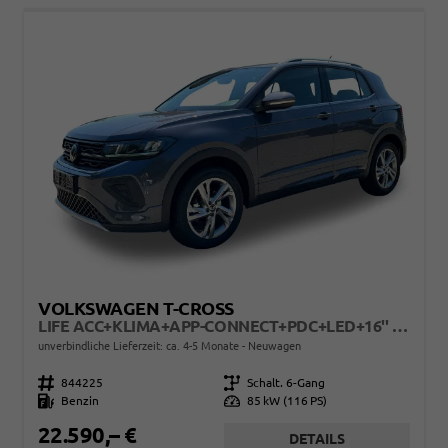
VOLKSWAGEN T-CROSS
LIFE ACC+KLIMA+APP-CONNECT+PDC+LED+16'' ALU
unverbindliche Lieferzeit: ca. 4-5 Monate
Neuwagen
Fahrzeugnr.
844225
Getriebe
Schalt. 6-Gang
Kraftstoff
Benzin
Leistung
85 kW (116 PS)
22.590,– €
DETAILS