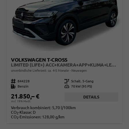
VOLKSWAGEN T-CROSS
LIMITED (LIFE+) ACC+KAMERA+APP+KLIMA+LED+17'' ALU
unverbindliche Lieferzeit: ca. 4-5 Monate
Neuwagen
Fahrzeugnr.
844228
Getriebe
Schalt. 5-Gang
Kraftstoff
Benzin
Leistung
70 kW (95 PS)
21.850,– €
DETAILS
incl. 19% MwSt.
Verbrauch kombiniert:
5,70 l/100km
CO
-Klasse:
D
2
CO
-Emissionen:
128,00 g/km
2