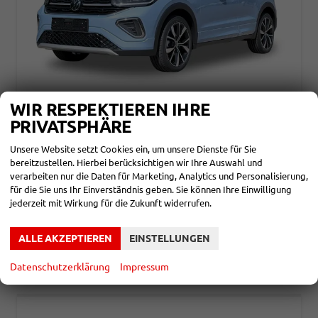
WIR RESPEKTIEREN IHRE
VOLKSWAGEN T-CROSS
PRIVATSPHÄRE
R-LINE ACC+LED+17'' ALU+APP+READY 2 DISCOVER
unverbindliche Lieferzeit: ca. 4-5 Monate
Neuwagen
Unsere Website setzt Cookies ein, um unsere Dienste für Sie
bereitzustellen. Hierbei berücksichtigen wir Ihre Auswahl und
Fahrzeugnr.
844235
Getriebe
Schalt. 6-Gang
verarbeiten nur die Daten für Marketing, Analytics und Personalisierung,
Kraftstoff
Benzin
Leistung
85 kW (116 PS)
für die Sie uns Ihr Einverständnis geben. Sie können Ihre Einwilligung
jederzeit mit Wirkung für die Zukunft widerrufen.
23.690,– €
DETAILS
incl. 19% MwSt.
Verbrauch kombiniert:
5,60 l/100km
ALLE AKZEPTIEREN
EINSTELLUNGEN
CO
-Klasse:
D
2
CO
-Emissionen:
127,00 g/km
2
Datenschutzerklärung
Impressum