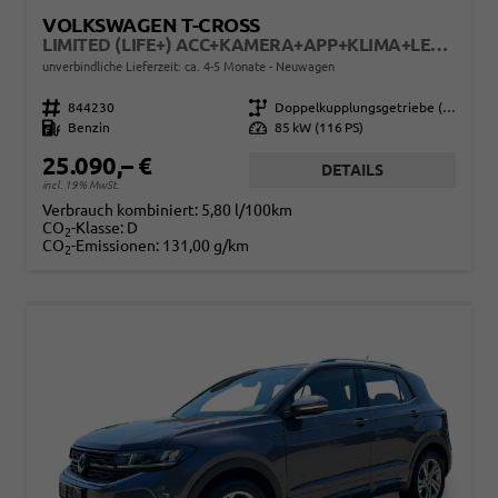
VOLKSWAGEN T-CROSS
LIMITED (LIFE+) ACC+KAMERA+APP+KLIMA+LED+17'' ALU
unverbindliche Lieferzeit: ca. 4-5 Monate
Neuwagen
Fahrzeugnr.
844230
Getriebe
Doppelkupplungsgetriebe (DSG)
Kraftstoff
Benzin
Leistung
85 kW (116 PS)
25.090,– €
DETAILS
incl. 19% MwSt.
Verbrauch kombiniert:
5,80 l/100km
CO
-Klasse:
D
2
CO
-Emissionen:
131,00 g/km
2