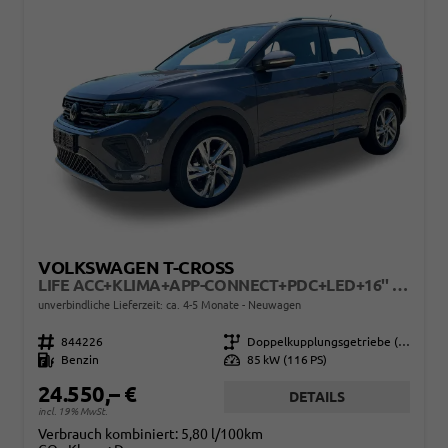
VOLKSWAGEN T-CROSS
LIFE ACC+KLIMA+APP-CONNECT+PDC+LED+16'' ALU
unverbindliche Lieferzeit: ca. 4-5 Monate
Neuwagen
Fahrzeugnr.
844226
Getriebe
Doppelkupplungsgetriebe (DSG)
Kraftstoff
Benzin
Leistung
85 kW (116 PS)
24.550,– €
DETAILS
incl. 19% MwSt.
Verbrauch kombiniert:
5,80 l/100km