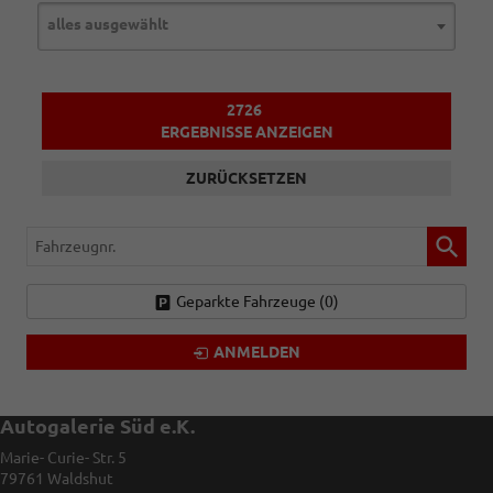
alles ausgewählt
2726
ERGEBNISSE ANZEIGEN
ZURÜCKSETZEN
Fahrzeugnr.
Geparkte Fahrzeuge (
0
)
ANMELDEN
Autogalerie Süd e.K.
Marie- Curie- Str. 5
79761
Waldshut