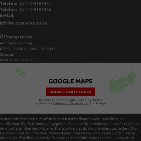
Telefon:
07751-9181861
Telefax:
07751-9181866
E-Mail:
info@autogaleriesued.de
Öffnungszeiten
Montag bis Freitag
07:30 – 12:30 & 13:00 – 17:30
Uhr
Samstag
nach Vereinbarung
GOOGLE MAPS
GOOGLE KARTE LADEN
Die Karte wird von Google Maps eingebettet.
Es gelten die
Datenschutzerklärungen
von Google.
Weitere Informationen zum offiziellen Kraftstoffverbrauch und zu den offiziellen
spezifischen CO
-Emissionen und gegebenenfalls zum Stromverbrauch neuer PKW können
2
dem 'Leitfaden über den offiziellen Kraftstoffverbrauch, die offiziellen spezifischen CO
-
2
Emissionen und den offiziellen Stromverbrauch neuer PKW' entnommen werden, der an
allen Verkaufsstellen und bei der 'Deutschen Automobil Treuhand GmbH' unentgeltlich