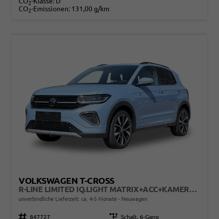
CO
-Klasse:
D
2
CO
-Emissionen:
131,00 g/km
2
VOLKSWAGEN T-CROSS
R-LINE LIMITED IQ.LIGHT MATRIX+ACC+KAMERA+18'' ALU
unverbindliche Lieferzeit: ca. 4-5 Monate
Neuwagen
Fahrzeugnr.
847727
Getriebe
Schalt. 6-Gang