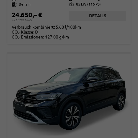
Kraftstoff
Benzin
Leistung
85 kW (116 PS)
24.650,– €
DETAILS
incl. 19% MwSt.
Verbrauch kombiniert:
5,60 l/100km
CO
-Klasse:
D
2
CO
-Emissionen:
127,00 g/km
2