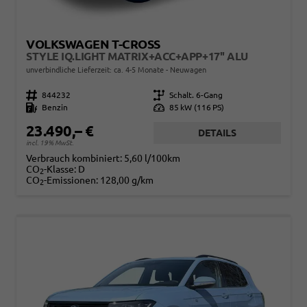
VOLKSWAGEN T-CROSS
STYLE IQ.LIGHT MATRIX+ACC+APP+17'' ALU
unverbindliche Lieferzeit: ca. 4-5 Monate
Neuwagen
Fahrzeugnr.
844232
Getriebe
Schalt. 6-Gang
Kraftstoff
Benzin
Leistung
85 kW (116 PS)
23.490,– €
DETAILS
incl. 19% MwSt.
Verbrauch kombiniert:
5,60 l/100km
CO
-Klasse:
D
2
CO
-Emissionen:
128,00 g/km
2