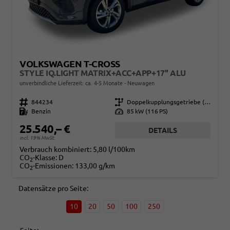
VOLKSWAGEN T-CROSS
STYLE IQ.LIGHT MATRIX+ACC+APP+17'' ALU
unverbindliche Lieferzeit: ca. 4-5 Monate
Neuwagen
Fahrzeugnr.
844234
Getriebe
Doppelkupplungsgetriebe (DSG)
Kraftstoff
Benzin
Leistung
85 kW (116 PS)
25.540,– €
DETAILS
incl. 19% MwSt.
Verbrauch kombiniert:
5,80 l/100km
CO
-Klasse:
D
2
CO
-Emissionen:
133,00 g/km
2
Datensätze pro Seite:
10
20
50
100
250