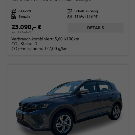
Fahrzeugnr.
844229
Getriebe
Schalt. 6-Gang
Kraftstoff
Benzin
Leistung
85 kW (116 PS)
23.090,– €
DETAILS
incl. 19% MwSt.
Verbrauch kombiniert:
5,60 l/100km
CO
-Klasse:
D
2
CO
-Emissionen:
127,00 g/km
2