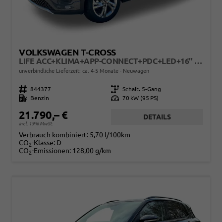
VOLKSWAGEN T-CROSS
LIFE ACC+KLIMA+APP-CONNECT+PDC+LED+16'' ALU
unverbindliche Lieferzeit: ca. 4-5 Monate
Neuwagen
Fahrzeugnr.
844377
Getriebe
Schalt. 5-Gang
Kraftstoff
Benzin
Leistung
70 kW (95 PS)
21.790,– €
DETAILS
incl. 19% MwSt.
Verbrauch kombiniert:
5,70 l/100km
CO
-Klasse:
D
2
CO
-Emissionen:
128,00 g/km
2