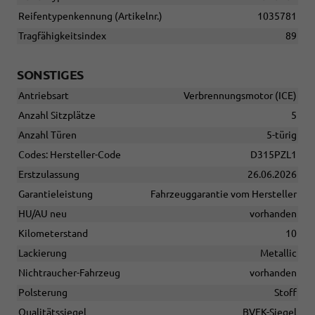
Reifentypenkennung (Artikelnr.)
1035781
Tragfähigkeitsindex
89
SONSTIGES
Antriebsart
Verbrennungsmotor (ICE)
Anzahl Sitzplätze
5
Anzahl Türen
5-türig
Codes: Hersteller-Code
D315PZL1
Erstzulassung
26.06.2026
Garantieleistung
Fahrzeuggarantie vom Hersteller
HU/AU neu
vorhanden
Kilometerstand
10
Lackierung
Metallic
Nichtraucher-Fahrzeug
vorhanden
Polsterung
Stoff
Qualitätssiegel
BVFK-Siegel