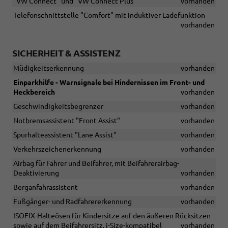
"VW Connect" und "VW Connect Plus"
vorhanden
Telefonschnittstelle "Comfort" mit induktiver Ladefunktion
vorhanden
SICHERHEIT & ASSISTENZ
Müdigkeitserkennung
vorhanden
Einparkhilfe - Warnsignale bei Hindernissen im Front- und
Heckbereich
vorhanden
Geschwindigkeitsbegrenzer
vorhanden
Notbremsassistent "Front Assist"
vorhanden
Spurhalteassistent "Lane Assist"
vorhanden
Verkehrszeichenerkennung
vorhanden
Airbag für Fahrer und Beifahrer, mit Beifahrerairbag-
Deaktivierung
vorhanden
Berganfahrassistent
vorhanden
Fußgänger- und Radfahrererkennung
vorhanden
ISOFIX-Halteösen für Kindersitze auf den äußeren Rücksitzen
sowie auf dem Beifahrersitz, i-Size-kompatibel
vorhanden