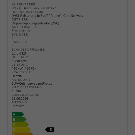
AUSSENFARBE
2T2T
Deep Black Perleffekt
INNENAUSSTATTUNG
WS
Polsterung in Stoff "R-Line", Grau-Schwarz
GETRIEBE
Doppelkupplungsgetriebe (DSG)
ANTRIEBSACHSE
Frontantrieb
ZYLINDER
4
PARTIKELFILTER
1
SCHADSTOFFKLASSE
Euro 6 EB
HUBRAUM
1.498 ccm
LEISTUNG
110 kW (150 PS)
KRAFTSTOFF
Benzin
KATEGORIE
SUV/Geländewagen/Pickup
KILOMETERSTAND
10 km
ERSTZULASSUNG
26.06.2026
ZUSTAND
unfallfrei