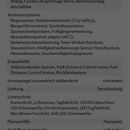
Airbag, Fenster-/Kopfairbags Vorne, Beifahrerairbag
abschaltbar
Assistenzsysteme
Regensensor, Notbremsassistent (City-Safety),
Berganfahrassistent, Spurhalteassistent,
Spurwechselassistent, Fußgängererkennung,
Abstandstempomat adaptiv (ACC),
Verkehrzeichenerkennung, Toter-Winkel-Assistent,
Stauassistent, Müdigkeitserkennungs-Sensor, Notrufsystem,
Abstandswarner, Geschwindigkeitsbegrenzer
Einparkhilfe
Selbstlenkendes System, Park Distance Control vorne, Park
Distance Control hinten, Rückfahrkamera
Innenspiegel automatisch abblendend
vorhanden
Lenkung
Servolenkung
Lichttechnik
Kurvenlicht, Lichtsensor, Tagfahrlicht, LED-Rückleuchten,
LED-Scheinwerfer, Fernlichtassistent, LED-Tagfahrlicht,
Blendfreies Fernlicht, Voll-LED Scheinwerfer
Pannenhilfe
Pannenkit
Start/Stop-Automatik
vorhanden