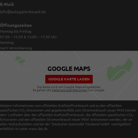
E-Mail:
info@autogaleriesued.de
Öffnungszeiten
Montag bis Freitag
07:30 – 12:30 & 13:00 – 17:30
Uhr
Samstag
nach Vereinbarung
GOOGLE MAPS
GOOGLE KARTE LADEN
Die Karte wird von Google Maps eingebettet.
Es gelten die
Datenschutzerklärungen
von Google.
Weitere Informationen zum offiziellen Kraftstoffverbrauch und zu den offiziellen
spezifischen CO
-Emissionen und gegebenenfalls zum Stromverbrauch neuer PKW können
2
dem 'Leitfaden über den offiziellen Kraftstoffverbrauch, die offiziellen spezifischen CO
-
2
Emissionen und den offiziellen Stromverbrauch neuer PKW' entnommen werden, der an
allen Verkaufsstellen und bei der 'Deutschen Automobil Treuhand GmbH' unentgeltlich
erhältlich ist unter www.dat.de.