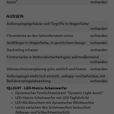
Assist"
vorhanden
AUSSEN
Außenspiegelgehäuse und Türgriffe in Wagenfarbe
vorhanden
Chromleiste an den Seitenfenstern unten
vorhanden
Stoßfänger in Wagenfarbe, in sportlichem Design
vorhanden
Dachreling schwarz
vorhanden
Frontscheibe in Verbundsicherheitsglas, wärmedämmend
vorhanden
Wärmeschutzverglasung grün, seitlich und hinten
vorhanden
Außenspiegel elektrisch einstell-, anklapp- und beheizbar, mit
Beifahrerspiegelabsenkung
vorhanden
IQ.LIGHT - LED-Matrix-Scheinwerfer
Dynamischer Fernlichtassistent "Dynamic Light Assist"
LED-Matrix-Scheinwerfer mit LED-Tagfahrlicht
LED-Rückleuchten mit dynamischer Blinkleuchte
Leiste zwischen den Scheinwerfern beleuchtet
Abbiege- und Schlechtwetterlicht