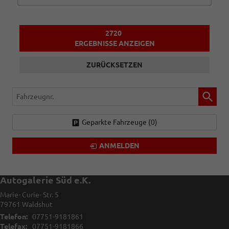
2720
ERGEBNISSE ANZEIGEN
ZURÜCKSETZEN
Fahrzeugnr.
Geparkte Fahrzeuge (
0
)
ANMELDEN
Autogalerie Süd e.K.
Marie- Curie- Str. 5
79761
Waldshut
Telefon:
07751-9181861
Telefax:
07751-9181866