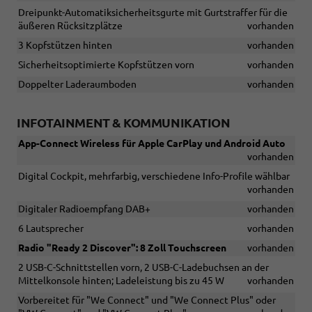
Dreipunkt-Automatiksicherheitsgurte mit Gurtstraffer für die
äußeren Rücksitzplätze
vorhanden
3 Kopfstützen hinten
vorhanden
Sicherheitsoptimierte Kopfstützen vorn
vorhanden
Doppelter Laderaumboden
vorhanden
INFOTAINMENT & KOMMUNIKATION
App-Connect Wireless für Apple CarPlay und Android Auto
vorhanden
Digital Cockpit, mehrfarbig, verschiedene Info-Profile wählbar
vorhanden
Digitaler Radioempfang DAB+
vorhanden
6 Lautsprecher
vorhanden
Radio "Ready 2 Discover": 8 Zoll Touchscreen
vorhanden
2 USB-C-Schnittstellen vorn, 2 USB-C-Ladebuchsen an der
Mittelkonsole hinten; Ladeleistung bis zu 45 W
vorhanden
Vorbereitet für "We Connect" und "We Connect Plus" oder