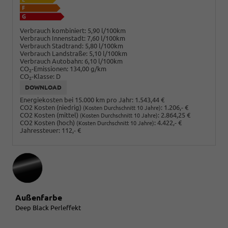
Verbrauch kombiniert:
5,90 l/100km
Verbrauch Innenstadt:
7,60 l/100km
Verbrauch Stadtrand:
5,80 l/100km
Verbrauch Landstraße:
5,10 l/100km
Verbrauch Autobahn:
6,10 l/100km
CO
-Emissionen:
134,00 g/km
2
CO
-Klasse:
D
2
DOWNLOAD
Energiekosten bei 15.000 km pro Jahr:
1.543,44 €
CO2 Kosten (niedrig)
:
1.206,- €
(Kosten Durchschnitt 10 Jahre)
CO2 Kosten (mittel)
:
2.864,25 €
(Kosten Durchschnitt 10 Jahre)
CO2 Kosten (hoch)
:
4.422,- €
(Kosten Durchschnitt 10 Jahre)
Jahressteuer:
112,- €
Außenfarbe
Deep Black Perleffekt