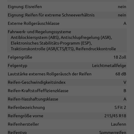
Eignung: Eisreifen
nein
Eignung: Reifen für extreme Schneeverhältnis
nein
Externe Rollgeräuschklasse
A
Fahrwerk- und Regelungssysteme
Antiblockiersystem (ABS), Antischlupfregelung (ASR),
Elektronisches Stabilitäts-Programm (ESP),
Traktionskontrolle (ASR/CTS/ETS), Reifendruckkontrolle
Felgengröße
18 Zoll
Felgentyp
Leichtmetallfelge
Lautstärke externes Rollgeräusch der Reifen
68 dB
Reifen-Geschwindigkeitsindex
V
Reifen-Kraftstoffeffizienzklasse
B
Reifen-Nasshaftungsklasse
A
Reifenbezeichnung
S Fit 2
Reifengröße vorne
215/45 R18
Reifenhersteller
Laufenn
Reifentyp
Sommerreifen