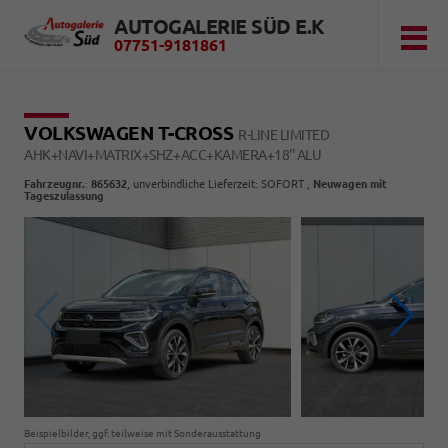
AUTOGALERIE SÜD E.K
07751-9181861
VOLKSWAGEN T-CROSS
R-LINE LIMITED
AHK+NAVI+MATRIX+SHZ+ACC+KAMERA+18'' ALU
Fahrzeugnr.
:
865632
, unverbindliche Lieferzeit: SOFORT ,
Neuwagen mit
Tageszulassung
Beispielbilder, ggf. teilweise mit Sonderausstattung