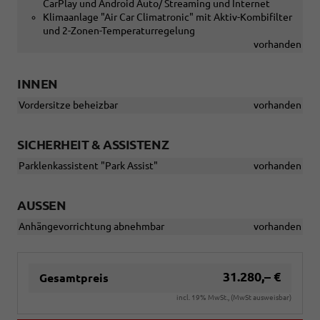
CarPlay und Android Auto/ Streaming und Internet
Klimaanlage "Air Car Climatronic" mit Aktiv-Kombifilter
und 2-Zonen-Temperaturregelung
vorhanden
INNEN
Vordersitze beheizbar
vorhanden
SICHERHEIT & ASSISTENZ
Parklenkassistent "Park Assist"
vorhanden
AUSSEN
Anhängevorrichtung abnehmbar
vorhanden
31.280,– €
Gesamtpreis
incl. 19% MwSt., (MwSt ausweisbar)