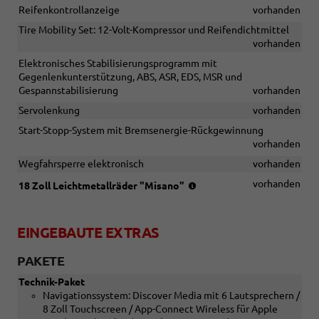
Reifenkontrollanzeige
vorhanden
Tire Mobility Set: 12-Volt-Kompressor und Reifendichtmittel
vorhanden
Elektronisches Stabilisierungsprogramm mit
Gegenlenkunterstützung, ABS, ASR, EDS, MSR und
Gespannstabilisierung
vorhanden
Servolenkung
vorhanden
Start-Stopp-System mit Bremsenergie-Rückgewinnung
vorhanden
Wegfahrsperre elektronisch
vorhanden
(Bereifung
vorhanden
18 Zoll Leichtmetallräder "Misano"
215/45
R
18,
EINGEBAUTE EXTRAS
Rollwiderstandsoptimiert)
PAKETE
Technik-Paket
Navigationssystem: Discover Media mit 6 Lautsprechern /
8 Zoll Touchscreen / App-Connect Wireless für Apple