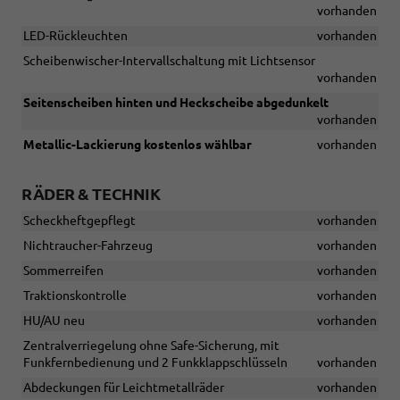
vorhanden
LED-Rückleuchten
vorhanden
Scheibenwischer-Intervallschaltung mit Lichtsensor
vorhanden
Seitenscheiben hinten und Heckscheibe abgedunkelt
vorhanden
Metallic-Lackierung kostenlos wählbar
vorhanden
RÄDER & TECHNIK
Scheckheftgepflegt
vorhanden
Nichtraucher-Fahrzeug
vorhanden
Sommerreifen
vorhanden
Traktionskontrolle
vorhanden
HU/AU neu
vorhanden
Zentralverriegelung ohne Safe-Sicherung, mit
Funkfernbedienung und 2 Funkklappschlüsseln
vorhanden
Abdeckungen für Leichtmetallräder
vorhanden