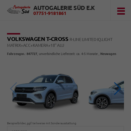
AUTOGALERIE SÜD E.K
07751-9181861
VOLKSWAGEN T-CROSS
R-LINE LIMITED IQ.LIGHT
MATRIX+ACC+KAMERA+18'' ALU
Fahrzeugnr.
:
847727
, unverbindliche Lieferzeit: ca. 4-5 Monate ,
Neuwagen
Beispielbilder, ggf. teilweise mit Sonderausstattung