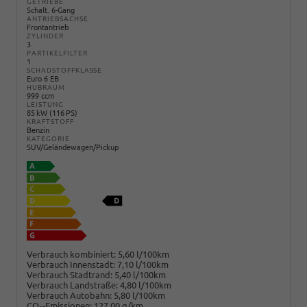
GETRIEBE
Schalt. 6-Gang
ANTRIEBSACHSE
Frontantrieb
ZYLINDER
3
PARTIKELFILTER
1
SCHADSTOFFKLASSE
Euro 6 EB
HUBRAUM
999 ccm
LEISTUNG
85 kW (116 PS)
KRAFTSTOFF
Benzin
KATEGORIE
SUV/Geländewagen/Pickup
Verbrauch kombiniert:
5,60 l/100km
Verbrauch Innenstadt:
7,10 l/100km
Verbrauch Stadtrand:
5,40 l/100km
Verbrauch Landstraße:
4,80 l/100km
Verbrauch Autobahn:
5,80 l/100km
CO
-Emissionen:
127,00 g/km