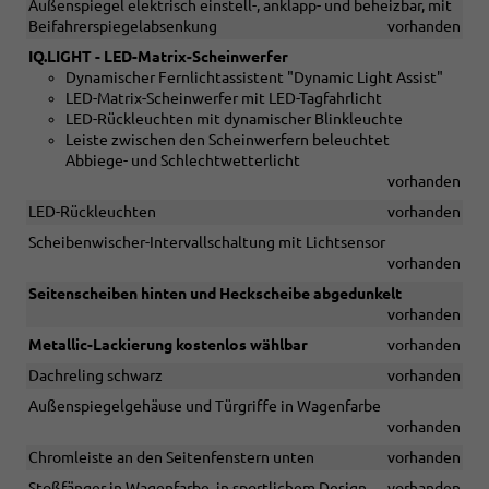
Außenspiegel elektrisch einstell-, anklapp- und beheizbar, mit
Beifahrerspiegelabsenkung
vorhanden
IQ.LIGHT - LED-Matrix-Scheinwerfer
Dynamischer Fernlichtassistent "Dynamic Light Assist"
LED-Matrix-Scheinwerfer mit LED-Tagfahrlicht
LED-Rückleuchten mit dynamischer Blinkleuchte
Leiste zwischen den Scheinwerfern beleuchtet
Abbiege- und Schlechtwetterlicht
vorhanden
LED-Rückleuchten
vorhanden
Scheibenwischer-Intervallschaltung mit Lichtsensor
vorhanden
Seitenscheiben hinten und Heckscheibe abgedunkelt
vorhanden
Metallic-Lackierung kostenlos wählbar
vorhanden
Dachreling schwarz
vorhanden
Außenspiegelgehäuse und Türgriffe in Wagenfarbe
vorhanden
Chromleiste an den Seitenfenstern unten
vorhanden
Stoßfänger in Wagenfarbe, in sportlichem Design
vorhanden