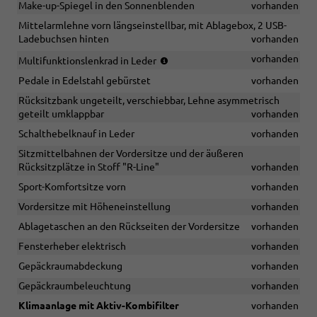
Make-up-Spiegel in den Sonnenblenden
vorhanden
Mittelarmlehne vorn längseinstellbar, mit Ablagebox, 2 USB-
Ladebuchsen hinten
vorhanden
(für
vorhanden
Multifunktionslenkrad in Leder
DSG:
Pedale in Edelstahl gebürstet
vorhanden
mit
Schaltwippen)
Rücksitzbank ungeteilt, verschiebbar, Lehne asymmetrisch
geteilt umklappbar
vorhanden
Schalthebelknauf in Leder
vorhanden
Sitzmittelbahnen der Vordersitze und der äußeren
Rücksitzplätze in Stoff "R-Line"
vorhanden
Sport-Komfortsitze vorn
vorhanden
Vordersitze mit Höheneinstellung
vorhanden
Ablagetaschen an den Rückseiten der Vordersitze
vorhanden
Fensterheber elektrisch
vorhanden
Gepäckraumabdeckung
vorhanden
Gepäckraumbeleuchtung
vorhanden
Klimaanlage mit Aktiv-Kombifilter
vorhanden