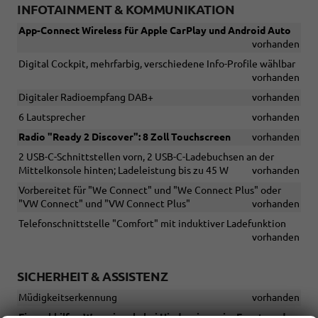
INFOTAINMENT & KOMMUNIKATION
App-Connect Wireless für Apple CarPlay und Android Auto
vorhanden
Digital Cockpit, mehrfarbig, verschiedene Info-Profile wählbar
vorhanden
Digitaler Radioempfang DAB+
vorhanden
6 Lautsprecher
vorhanden
Radio "Ready 2 Discover": 8 Zoll Touchscreen
vorhanden
2 USB-C-Schnittstellen vorn, 2 USB-C-Ladebuchsen an der
Mittelkonsole hinten; Ladeleistung bis zu 45 W
vorhanden
Vorbereitet für "We Connect" und "We Connect Plus" oder
"VW Connect" und "VW Connect Plus"
vorhanden
Telefonschnittstelle "Comfort" mit induktiver Ladefunktion
vorhanden
SICHERHEIT & ASSISTENZ
Müdigkeitserkennung
vorhanden
Einparkhilfe - Warnsignale bei Hindernissen im Front- und