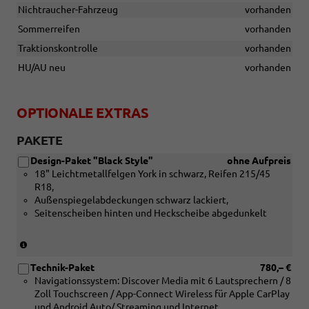
18,
Nichtraucher-Fahrzeug
vorhanden
Rollwiderstandsoptimiert)
Sommerreifen
vorhanden
Traktionskontrolle
vorhanden
HU/AU neu
vorhanden
OPTIONALE EXTRAS
PAKETE
Design-Paket "Black Style"
ohne Aufpreis
18" Leichtmetallfelgen York in schwarz, Reifen 215/45
R18,
Außenspiegelabdeckungen schwarz lackiert,
Seitenscheiben hinten und Heckscheibe abgedunkelt
(Nicht
in
Technik-Paket
780,– €
Verbindung
Navigationssystem: Discover Media mit 6 Lautsprechern / 8
mit:
Zoll Touchscreen / App-Connect Wireless für Apple CarPlay
[P15]
und Android Auto/ Streaming und Internet
17