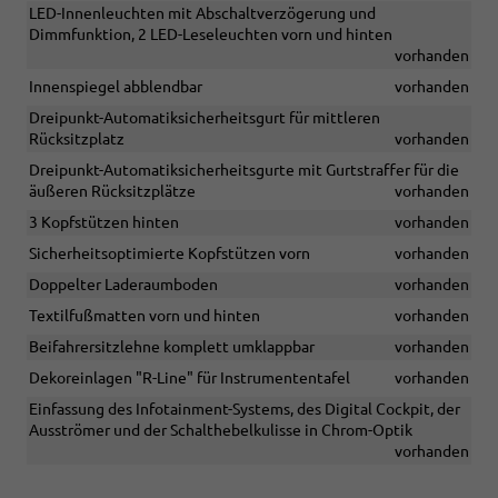
LED-Innenleuchten mit Abschaltverzögerung und
Dimmfunktion, 2 LED-Leseleuchten vorn und hinten
vorhanden
Innenspiegel abblendbar
vorhanden
Dreipunkt-Automatiksicherheitsgurt für mittleren
Rücksitzplatz
vorhanden
Dreipunkt-Automatiksicherheitsgurte mit Gurtstraffer für die
äußeren Rücksitzplätze
vorhanden
3 Kopfstützen hinten
vorhanden
Sicherheitsoptimierte Kopfstützen vorn
vorhanden
Doppelter Laderaumboden
vorhanden
Textilfußmatten vorn und hinten
vorhanden
Beifahrersitzlehne komplett umklappbar
vorhanden
Dekoreinlagen "R-Line" für Instrumententafel
vorhanden
Einfassung des Infotainment-Systems, des Digital Cockpit, der
Ausströmer und der Schalthebelkulisse in Chrom-Optik
vorhanden