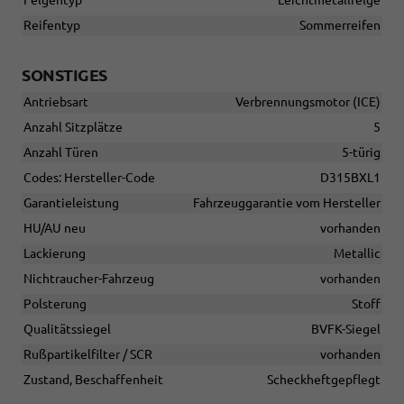
Felgentyp
Leichtmetallfelge
Reifentyp
Sommerreifen
SONSTIGES
Antriebsart
Verbrennungsmotor (ICE)
Anzahl Sitzplätze
5
Anzahl Türen
5-türig
Codes: Hersteller-Code
D315BXL1
Garantieleistung
Fahrzeuggarantie vom Hersteller
HU/AU neu
vorhanden
Lackierung
Metallic
Nichtraucher-Fahrzeug
vorhanden
Polsterung
Stoff
Qualitätssiegel
BVFK-Siegel
Rußpartikelfilter / SCR
vorhanden
Zustand, Beschaffenheit
Scheckheftgepflegt