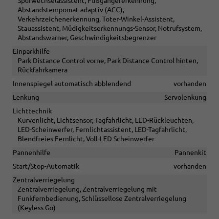
Spurwechselassistent, Fußgängererkennung,
Abstandstempomat adaptiv (ACC),
Verkehrzeichenerkennung, Toter-Winkel-Assistent,
Stauassistent, Müdigkeitserkennungs-Sensor, Notrufsystem,
Abstandswarner, Geschwindigkeitsbegrenzer
Einparkhilfe
Park Distance Control vorne, Park Distance Control hinten,
Rückfahrkamera
Innenspiegel automatisch abblendend
vorhanden
Lenkung
Servolenkung
Lichttechnik
Kurvenlicht, Lichtsensor, Tagfahrlicht, LED-Rückleuchten,
LED-Scheinwerfer, Fernlichtassistent, LED-Tagfahrlicht,
Blendfreies Fernlicht, Voll-LED Scheinwerfer
Pannenhilfe
Pannenkit
Start/Stop-Automatik
vorhanden
Zentralverriegelung
Zentralverriegelung, Zentralverriegelung mit
Funkfernbedienung, Schlüssellose Zentralverriegelung
(Keyless Go)