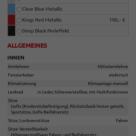
Clear Blue Metallic
Kings Red Metallic
190,– €
Deep Black Perleffekt
ALLGEMEINES
INNEN
Armlehnen
Mittelarmlehne
Fensterheber
elektrisch
Klimatisierung
Klimaanlage manuell
Lenkrad
in Leder, höhenverstellbar, mit Multifunktionen
Sitze
Isofix (Kindersitzbefestigung), Rücksitzbank hinten geteilt,
Sportsitze, Isofix Beifahrersitz
Sitze: Lordosenstütze
Fahrer
Sitze: Verstellbarkeit
Höhenverstellbarer Fahrer- und Beifahrersitz,