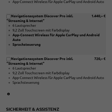
App-Connect Wireless für Apple CarPlay und Android Auto
Ready
2
Discover
Navigationssystem Discover Pro inkl.
1.440,– €
oder
"Streaming & Internet"
[ZBD]
6 Lautsprecher
Navigationssystem
9,2 Zoll Touchscreen mit Farbdisplay
Discover
App-Connect Wireless für Apple CarPlay und Android
Media
Auto
oder
Sprachsteuerung
[ZCB]
Navigationssystem
Discover
Navigationssystem Discover Pro inkl.
720,– €
Pro)
"Streaming & Internet"
6 Lautsprecher
9,2 Zoll Touchscreen mit Farbdisplay
App-Connect Wireless für Apple CarPlay und Android Auto
Sprachsteuerung
(nur
in
Verbindung
mit
SICHERHEIT & ASSISTENZ