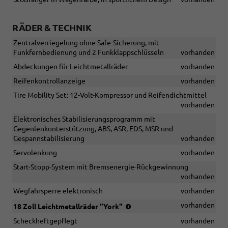
RÄDER & TECHNIK
Zentralverriegelung ohne Safe-Sicherung, mit
Funkfernbedienung und 2 Funkklappschlüsseln
vorhanden
Abdeckungen für Leichtmetallräder
vorhanden
Reifenkontrollanzeige
vorhanden
Tire Mobility Set: 12-Volt-Kompressor und Reifendichtmittel
vorhanden
Elektronisches Stabilisierungsprogramm mit
Gegenlenkunterstützung, ABS, ASR, EDS, MSR und
Gespannstabilisierung
vorhanden
Servolenkung
vorhanden
Start-Stopp-System mit Bremsenergie-Rückgewinnung
vorhanden
Wegfahrsperre elektronisch
vorhanden
(Bereifung
vorhanden
18 Zoll Leichtmetallräder "York"
215/45
Scheckheftgepflegt
vorhanden
R