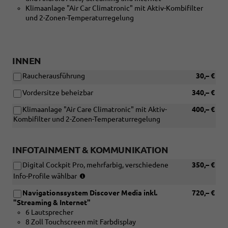
Klimaanlage "Air Car Climatronic" mit Aktiv-Kombifilter
Zoll
und 2-Zonen-Temperaturregelung
Leichtmetallräder
"Coventry"
und
[PJ4]
18
INNEN
Zoll
Raucherausführung
30,– €
Leichtmetallräder
"Köln")
Vordersitze beheizbar
340,– €
Klimaanlage "Air Care Climatronic" mit Aktiv-
400,– €
Kombifilter und 2-Zonen-Temperaturregelung
INFOTAINMENT & KOMMUNIKATION
Digital Cockpit Pro, mehrfarbig, verschiedene
350,– €
(nur
Info-Profile wählbar
in
Navigationssystem Discover Media inkl.
720,– €
Verbindung
"Streaming & Internet"
mit
6 Lautsprecher
[ZBB]
8 Zoll Touchscreen mit Farbdisplay
Radio