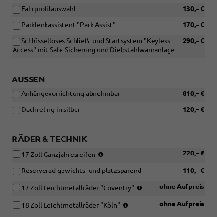
[W02]
Fahrprofilauswahl
130,– €
Technik-
Paket)
Parklenkassistent "Park Assist"
170,– €
Schlüsselloses Schließ- und Startsystem "Keyless
290,– €
Access" mit Safe-Sicherung und Diebstahlwarnanlage
AUSSEN
Anhängevorrichtung abnehmbar
810,– €
Dachreling in silber
120,– €
RÄDER & TECHNIK
(Bereifung
220,– €
17 Zoll Ganzjahresreifen
205/55
Reserverad gewichts- und platzsparend
110,– €
R17)
(Bereifung
ohne Aufpreis
17 Zoll Leichtmetallräder "Coventry"
205/55
(Bereifung
ohne Aufpreis
R17)
18 Zoll Leichtmetallräder "Köln"
215/45