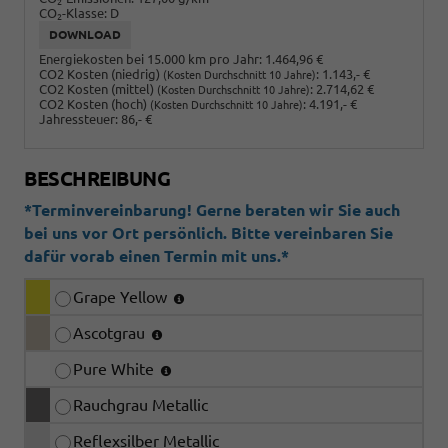
2
CO
-Klasse:
D
2
DOWNLOAD
Energiekosten bei 15.000 km pro Jahr:
1.464,96 €
CO2 Kosten (niedrig)
:
1.143,- €
(Kosten Durchschnitt 10 Jahre)
CO2 Kosten (mittel)
:
2.714,62 €
(Kosten Durchschnitt 10 Jahre)
CO2 Kosten (hoch)
:
4.191,- €
(Kosten Durchschnitt 10 Jahre)
Jahressteuer:
86,- €
BESCHREIBUNG
*Terminvereinbarung! Gerne beraten wir Sie auch
bei uns vor Ort persönlich. Bitte vereinbaren Sie
dafür vorab einen Termin mit uns.*
Grape Yellow
Ascotgrau
Pure White
Rauchgrau Metallic
Reflexsilber Metallic