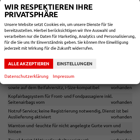
WIR RESPEKTIEREN IHRE
Heckbereich
vorhanden
PRIVATSPHÄRE
Geschwindigkeitsbegrenzer
vorhanden
Notbremsassistent "Front Assist"
vorhanden
Unsere Website setzt Cookies ein, um unsere Dienste für Sie
bereitzustellen. Hierbei berücksichtigen wir Ihre Auswahl und
Spurhalteassistent "Lane Assist"
vorhanden
verarbeiten nur die Daten für Marketing, Analytics und Personalisierung,
Verkehrszeichenerkennung
vorhanden
für die Sie uns Ihr Einverständnis geben. Sie können Ihre Einwilligung
jederzeit mit Wirkung für die Zukunft widerrufen.
Airbag für Fahrer und Beifahrer, mit Beifahrerairbag-
Deaktivierung
vorhanden
ALLE AKZEPTIEREN
EINSTELLUNGEN
Berganfahrassistent
vorhanden
Fußgänger- und Radfahrererkennung
vorhanden
Datenschutzerklärung
Impressum
ISOFIX-Halteösen für Kindersitze auf den äußeren Rücksitzen
sowie auf dem Beifahrersitz, i-Size-kompatibel
vorhanden
Kopfairbagsystem für Front- und Fondpassagiere inkl.
Seitenairbags vorn
vorhanden
Notruf-Service; keine Registrierung notwendig, Dienst ist bei
Auslieferung aktiviert
vorhanden
Warnton und -leuchte für nicht angelegte Gurte vorn und
hinten
vorhanden