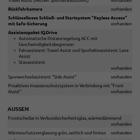
Travel Assist (Aktiver Spurhalteassistent)
vorhanden
Rückfahrkamera
vorhanden
Schlüsselloses Schließ- und Startsystem "Keyless Access"
mit Safe-Sicherung
vorhanden
Assistenzpaket IQ.Drive
Automatische Distanzregelung ACC mit
Geschwindigkeitsbegrenzer
Fahrassistent: Travel Assist und Spurhalteassistent: Lane
Assist
Stauassistent
vorhanden
Spurwechselassistent "Side Assist"
vorhanden
Proaktives Insassenschutzsystem in Verbindung mit "Front
Assist"
vorhanden
AUSSEN
Frontscheibe in Verbundsicherheitsglas, wärmedämmend
vorhanden
Wärmeschutzverglasung grün, seitlich und hinten
vorhanden