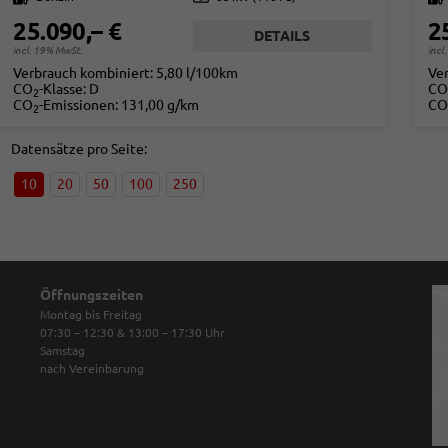
25.090,– €
2
DETAILS
incl. 19% MwSt.
incl
Verbrauch kombiniert:
5,80 l/100km
Ve
CO
-Klasse:
D
CO
2
CO
-Emissionen:
131,00 g/km
CO
2
Datensätze pro Seite:
10
20
50
100
250
Öffnungszeiten
Montag bis Freitag
07:30 – 12:30 & 13:00 – 17:30
Uhr
Samstag
nach Vereinbarung