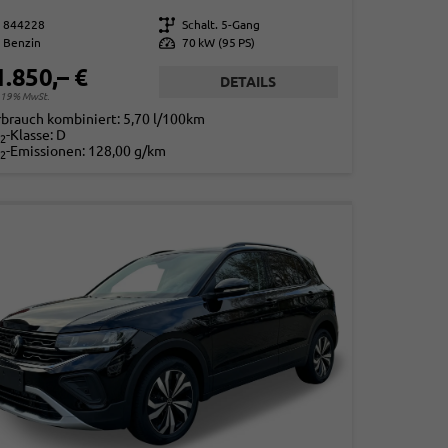
844228
Getriebe
Schalt. 5-Gang
Benzin
Leistung
70 kW (95 PS)
1.850,– €
DETAILS
. 19% MwSt.
rbrauch kombiniert:
5,70 l/100km
-Klasse:
D
2
-Emissionen:
128,00 g/km
2