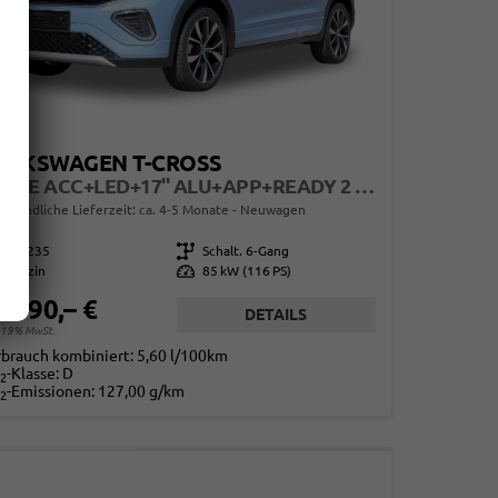
OLKSWAGEN T-CROSS
R-LINE ACC+LED+17'' ALU+APP+READY 2 DISCOVER
erbindliche Lieferzeit: ca. 4-5 Monate
Neuwagen
844235
Getriebe
Schalt. 6-Gang
Benzin
Leistung
85 kW (116 PS)
3.690,– €
DETAILS
. 19% MwSt.
rbrauch kombiniert:
5,60 l/100km
-Klasse:
D
2
-Emissionen:
127,00 g/km
2