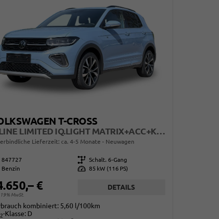
OLKSWAGEN T-CROSS
R-LINE LIMITED IQ.LIGHT MATRIX+ACC+KAMERA+18'' ALU
erbindliche Lieferzeit: ca. 4-5 Monate
Neuwagen
847727
Getriebe
Schalt. 6-Gang
Benzin
Leistung
85 kW (116 PS)
4.650,– €
DETAILS
. 19% MwSt.
rbrauch kombiniert:
5,60 l/100km
-Klasse:
D
2