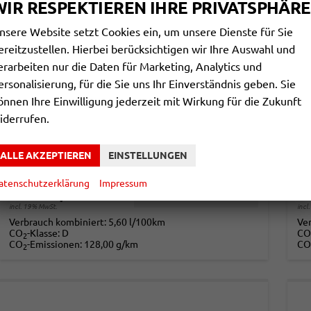
WIR RESPEKTIEREN IHRE PRIVATSPHÄRE
nsere Website setzt Cookies ein, um unsere Dienste für Sie
ereitzustellen. Hierbei berücksichtigen wir Ihre Auswahl und
erarbeiten nur die Daten für Marketing, Analytics und
ersonalisierung, für die Sie uns Ihr Einverständnis geben. Sie
VOLKSWAGEN T-CROSS
V
önnen Ihre Einwilligung jederzeit mit Wirkung für die Zukunft
STYLE IQ.LIGHT MATRIX+ACC+APP+17'' ALU
iderrufen.
unverbindliche Lieferzeit: ca. 4-5 Monate
Neuwagen
unv
ALLE AKZEPTIEREN
EINSTELLUNGEN
Fahrzeugnr.
844232
Getriebe
Schalt. 6-Gang
Fahrzeugnr.
Kraftstoff
Benzin
Leistung
85 kW (116 PS)
Kraftstoff
atenschutzerklärung
Impressum
23.490,– €
2
DETAILS
incl. 19% MwSt.
incl
Verbrauch kombiniert:
5,60 l/100km
Ve
CO
-Klasse:
D
CO
2
CO
-Emissionen:
128,00 g/km
CO
2