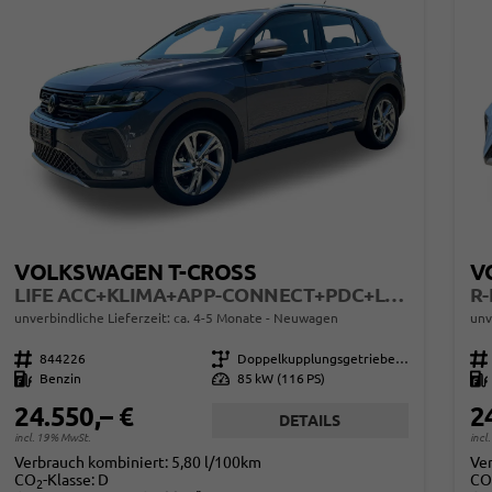
VOLKSWAGEN T-CROSS
V
LIFE ACC+KLIMA+APP-CONNECT+PDC+LED+16'' ALU
unverbindliche Lieferzeit: ca. 4-5 Monate
Neuwagen
unv
Fahrzeugnr.
844226
Getriebe
Doppelkupplungsgetriebe (DSG)
Fahrzeugnr.
Kraftstoff
Benzin
Leistung
85 kW (116 PS)
Kraftstoff
24.550,– €
2
DETAILS
incl. 19% MwSt.
incl
Verbrauch kombiniert:
5,80 l/100km
Ve
CO
-Klasse:
D
CO
2