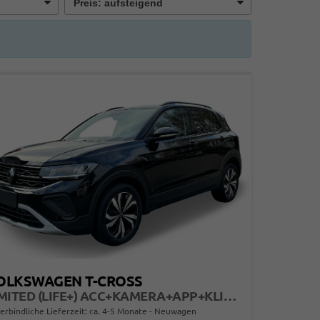
OLKSWAGEN T-CROSS
LIMITED (LIFE+) ACC+KAMERA+APP+KLIMA+LED+17'' ALU
erbindliche Lieferzeit: ca. 4-5 Monate
Neuwagen