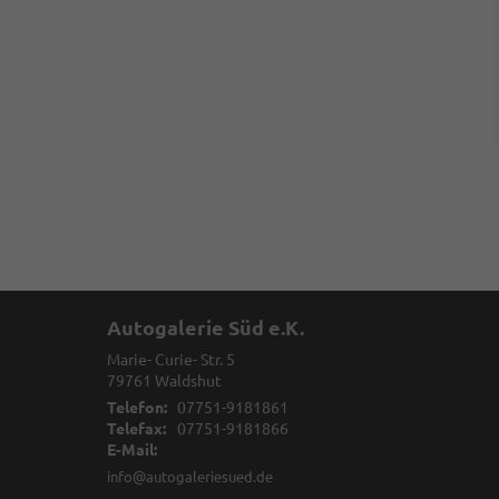
Autogalerie Süd e.K.
Marie- Curie- Str. 5
79761
Waldshut
Telefon:
07751-9181861
Telefax:
07751-9181866
E-Mail:
info@autogaleriesued.de