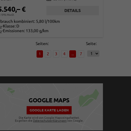
5.540,– €
DETAILS
. 19% MwSt.
rbrauch kombiniert:
5,80 l/100km
-Klasse:
D
2
-Emissionen:
133,00 g/km
2
Seiten:
Seite:
1
2
3
4
...
7
GOOGLE MAPS
GOOGLE KARTE LADEN
Die Karte wird von Google Maps eingebettet.
Es gelten die
Datenschutzerklärungen
von Google.