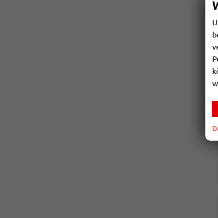
U
b
v
P
k
w
D