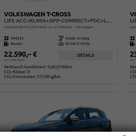
VOLKSWAGEN T-CROSS
V
LIFE ACC+KLIMA+APP-CONNECT+PDC+LED+16'' ALU
unverbindliche Lieferzeit: ca. 4-5 Monate
Neuwagen
unv
Fahrzeugnr.
844225
Getriebe
Schalt. 6-Gang
Fahrzeugnr.
Kraftstoff
Benzin
Leistung
85 kW (116 PS)
Kraftstoff
22.590,– €
2
DETAILS
incl. 19% MwSt.
incl
Verbrauch kombiniert:
5,60 l/100km
Ve
CO
-Klasse:
D
CO
2
CO
-Emissionen:
127,00 g/km
CO
2