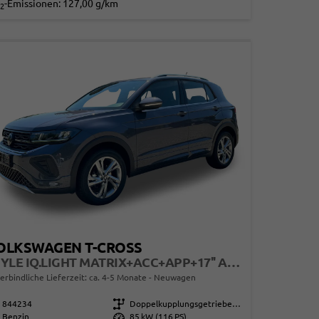
-Emissionen:
127,00 g/km
2
OLKSWAGEN T-CROSS
STYLE IQ.LIGHT MATRIX+ACC+APP+17'' ALU
erbindliche Lieferzeit: ca. 4-5 Monate
Neuwagen
844234
Getriebe
Doppelkupplungsgetriebe (DSG)
Benzin
Leistung
85 kW (116 PS)