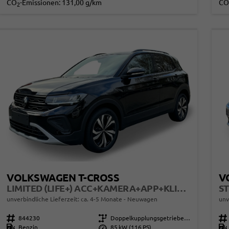
CO
-Emissionen:
131,00 g/km
CO
2
VOLKSWAGEN T-CROSS
V
LIMITED (LIFE+) ACC+KAMERA+APP+KLIMA+LED+17'' ALU
unverbindliche Lieferzeit: ca. 4-5 Monate
Neuwagen
unv
Fahrzeugnr.
844230
Getriebe
Doppelkupplungsgetriebe (DSG)
Fahrzeugnr.
Kraftstoff
Benzin
Leistung
85 kW (116 PS)
Kraftstoff