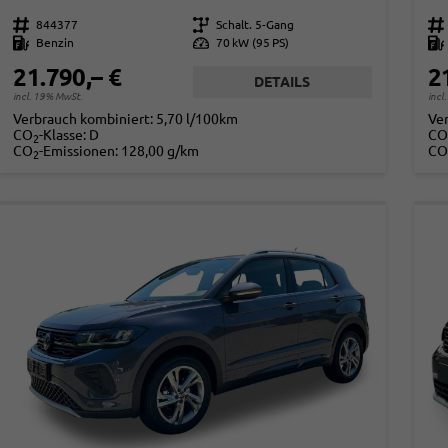
Fahrzeugnr.
844377
Getriebe
Schalt. 5-Gang
Fahrzeugnr.
Kraftstoff
Benzin
Leistung
70 kW (95 PS)
Kraftstoff
21.790,– €
2
DETAILS
incl. 19% MwSt.
incl
Verbrauch kombiniert:
5,70 l/100km
Ve
CO
-Klasse:
D
CO
2
CO
-Emissionen:
128,00 g/km
CO
2