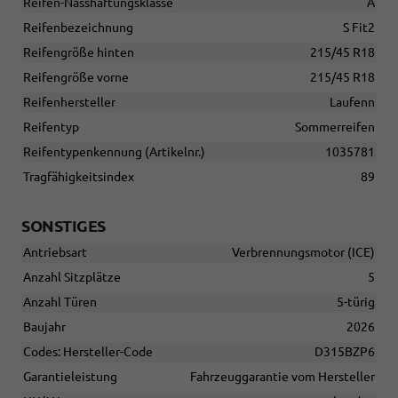
Reifen-Nasshaftungsklasse
A
Reifenbezeichnung
S Fit2
Reifengröße hinten
215/45 R18
Reifengröße vorne
215/45 R18
Reifenhersteller
Laufenn
Reifentyp
Sommerreifen
Reifentypenkennung (Artikelnr.)
1035781
Tragfähigkeitsindex
89
SONSTIGES
Antriebsart
Verbrennungsmotor (ICE)
Anzahl Sitzplätze
5
Anzahl Türen
5-türig
Baujahr
2026
Codes: Hersteller-Code
D315BZP6
Garantieleistung
Fahrzeuggarantie vom Hersteller