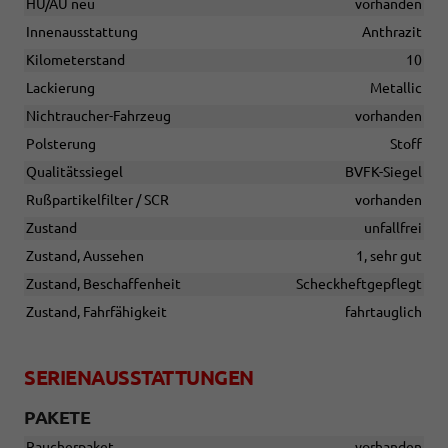
HU/AU neu
vorhanden
Innenausstattung
Anthrazit
Kilometerstand
10
Lackierung
Metallic
Nichtraucher-Fahrzeug
vorhanden
Polsterung
Stoff
Qualitätssiegel
BVFK-Siegel
Rußpartikelfilter / SCR
vorhanden
Zustand
unfallfrei
Zustand, Aussehen
1, sehr gut
Zustand, Beschaffenheit
Scheckheftgepflegt
Zustand, Fahrfähigkeit
fahrtauglich
SERIENAUSSTATTUNGEN
PAKETE
Raucherpaket
vorhanden