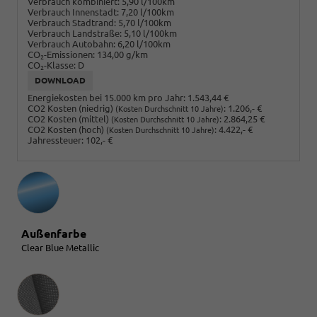
Verbrauch kombiniert:
5,90 l/100km
Verbrauch Innenstadt:
7,20 l/100km
Verbrauch Stadtrand:
5,70 l/100km
Verbrauch Landstraße:
5,10 l/100km
Verbrauch Autobahn:
6,20 l/100km
CO
-Emissionen:
134,00 g/km
2
CO
-Klasse:
D
2
DOWNLOAD
Energiekosten bei 15.000 km pro Jahr:
1.543,44 €
CO2 Kosten (niedrig)
:
1.206,- €
(Kosten Durchschnitt 10 Jahre)
CO2 Kosten (mittel)
:
2.864,25 €
(Kosten Durchschnitt 10 Jahre)
CO2 Kosten (hoch)
:
4.422,- €
(Kosten Durchschnitt 10 Jahre)
Jahressteuer:
102,- €
Außenfarbe
Clear Blue Metallic
Innenausstattung