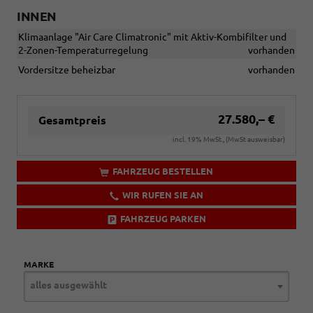
INNEN
Klimaanlage "Air Care Climatronic" mit Aktiv-Kombifilter und
2-Zonen-Temperaturregelung
vorhanden
Vordersitze beheizbar
vorhanden
27.580,– €
Gesamtpreis
incl. 19% MwSt., (MwSt ausweisbar)
FAHRZEUG BESTELLEN
WIR RUFEN SIE AN
FAHRZEUG PARKEN
MARKE
alles ausgewählt