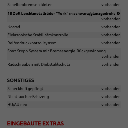
Scheibenbremsen hinten
vorhanden
(Be
18 Zoll Leichtmetallräder ''York'' in schwarz/glanzgedreht
215
vorhanden
R18
Notrad
vorhanden
Elektronische Stabilitätskontrolle
vorhanden
Reifendruckkontrollsystem
vorhanden
Start-Stopp-System mit Bremsenergie-Rückgewinnung
vorhanden
Radschrauben mit Diebstahlschutz
vorhanden
SONSTIGES
Scheckheftgepflegt
vorhanden
Nichtraucher-Fahrzeug
vorhanden
HU/AU neu
vorhanden
EINGEBAUTE EXTRAS