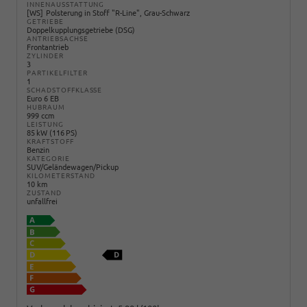
INNENAUSSTATTUNG
WS
Polsterung in Stoff "R-Line", Grau-Schwarz
GETRIEBE
Doppelkupplungsgetriebe (DSG)
ANTRIEBSACHSE
Frontantrieb
ZYLINDER
3
PARTIKELFILTER
1
SCHADSTOFFKLASSE
Euro 6 EB
HUBRAUM
999 ccm
LEISTUNG
85 kW (116 PS)
KRAFTSTOFF
Benzin
KATEGORIE
SUV/Geländewagen/Pickup
KILOMETERSTAND
10 km
ZUSTAND
unfallfrei