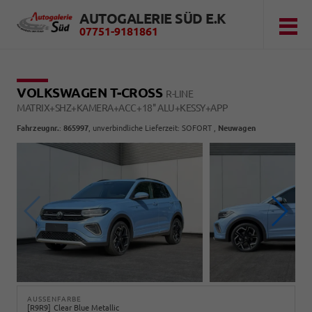
AUTOGALERIE SÜD E.K
07751-9181861
VOLKSWAGEN T-CROSS
R-LINE
MATRIX+SHZ+KAMERA+ACC+18'' ALU+KESSY+APP
Fahrzeugnr.
:
865997
, unverbindliche Lieferzeit: SOFORT ,
Neuwagen
AUSSENFARBE
R9R9
Clear Blue Metallic