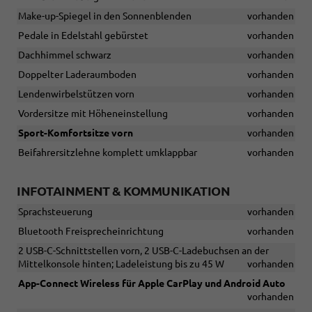
Make-up-Spiegel in den Sonnenblenden
vorhanden
Pedale in Edelstahl gebürstet
vorhanden
Dachhimmel schwarz
vorhanden
Doppelter Laderaumboden
vorhanden
Lendenwirbelstützen vorn
vorhanden
Vordersitze mit Höheneinstellung
vorhanden
Sport-Komfortsitze vorn
vorhanden
Beifahrersitzlehne komplett umklappbar
vorhanden
INFOTAINMENT & KOMMUNIKATION
Sprachsteuerung
vorhanden
Bluetooth Freisprecheinrichtung
vorhanden
2 USB-C-Schnittstellen vorn, 2 USB-C-Ladebuchsen an der
Mittelkonsole hinten; Ladeleistung bis zu 45 W
vorhanden
App-Connect Wireless für Apple CarPlay und Android Auto
vorhanden