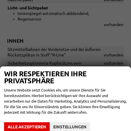
Licht- und Sichtpaket
Innenspiegel automatisch abblendend,
Regensensor
vorhanden
INNEN
Sitzmittelbahnen der Vordersitze und der äußeren
Rücksitzplätze in Stoff "R-Line"
vorhanden
Sicherheitsoptimierte Kopfstützen vorn
vorhanden
Beleuchtetes Armaturenbrett
vorhanden
WIR RESPEKTIEREN IHRE
PRIVATSPHÄRE
Multifunktionslenkrad in Leder mit Schaltwippen
vorhanden
Unsere Website setzt Cookies ein, um unsere Dienste für Sie
Lenksäule mit Höhen- und Längseinstellung
vorhanden
bereitzustellen. Hierbei berücksichtigen wir Ihre Auswahl und
3 Kopfstützen hinten
vorhanden
verarbeiten nur die Daten für Marketing, Analytics und Personalisierung,
für die Sie uns Ihr Einverständnis geben. Sie können Ihre Einwilligung
Rücksitzbank ungeteilt, verschiebbar, Lehne asymmetrisch
jederzeit mit Wirkung für die Zukunft widerrufen.
geteilt umklappbar
vorhanden
Ablagetaschen an den Rückseiten der Vordersitze
vorhanden
ALLE AKZEPTIEREN
EINSTELLUNGEN