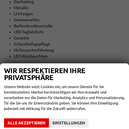
Dachreling
Metallic
LM-Felgen
Sommerreifen
Reifendruckkontrolle
LED-Tagfahrlicht
Garantie
Scheckheftgepflegt
Nichtraucherfahrzeug
LED-Rückleuchten
WIR RESPEKTIEREN IHRE
AUßEN:
17 Zoll Räder
PRIVATSPHÄRE
Unsere Website setzt Cookies ein, um unsere Dienste für Sie
Tageszulassung: 30.06.2026
bereitzustellen. Hierbei berücksichtigen wir Ihre Auswahl und
Garantiestart: 27.02.2026
verarbeiten nur die Daten für Marketing, Analytics und Personalisierung,
für die Sie uns Ihr Einverständnis geben. Sie können Ihre Einwilligung
jederzeit mit Wirkung für die Zukunft widerrufen.
Zwischenverkauf und Irrtümer für dieses Angebot sind
ausdrücklich vorbehalten. Die Fahrzeugbeschreibung dient
ALLE AKZEPTIEREN
EINSTELLUNGEN
lediglich der allgemeinen Identifizierung des Fahrzeuges und