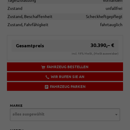
Tageszulassung
vorhanden
Zustand
unfallfrei
Zustand, Beschaffenheit
Scheckheftgepflegt
Zustand, Fahrfähigkeit
fahrtauglich
30.390,– €
Gesamtpreis
incl. 19% MwSt., (MwSt ausweisbar)
FAHRZEUG BESTELLEN
WIR RUFEN SIE AN
FAHRZEUG PARKEN
MARKE
alles ausgewählt