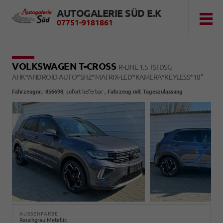
AUTOGALERIE SÜD E.K
07751-9181861
VOLKSWAGEN T-CROSS
R-LINE 1.5 TSI DSG
AHK*ANDROID AUTO*SHZ*MATRIX-LED*KAMERA*KEYLESS*18"
Fahrzeugnr.
:
856698
,
sofort lieferbar
,
Fahrzeug mit Tageszulassung
AUSSENFARBE
Rauchgrau Metallic