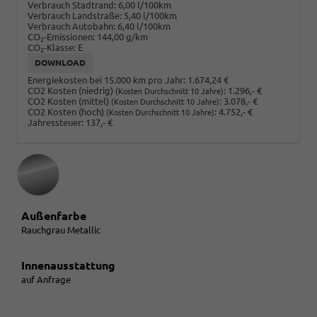
Verbrauch Stadtrand:
6,00 l/100km
Verbrauch Landstraße:
5,40 l/100km
Verbrauch Autobahn:
6,40 l/100km
CO
-Emissionen:
144,00 g/km
2
CO
-Klasse:
E
2
DOWNLOAD
Energiekosten bei 15.000 km pro Jahr:
1.674,24 €
CO2 Kosten (niedrig)
:
1.296,- €
(Kosten Durchschnitt 10 Jahre)
CO2 Kosten (mittel)
:
3.078,- €
(Kosten Durchschnitt 10 Jahre)
CO2 Kosten (hoch)
:
4.752,- €
(Kosten Durchschnitt 10 Jahre)
Jahressteuer:
137,- €
Außenfarbe
Rauchgrau Metallic
Innenausstattung
auf Anfrage