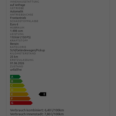
INNENAUSSTATTUNG
auf Anfrage
GETRIEBE
Automatik
ANTRIEBSACHSE
Frontantrieb
SCHADSTOFFKLASSE
Euro 6
HUBRAUM
1.498 ccm
LEISTUNG
110 kW (150 PS)
KRAFTSTOFF
Benzin
KATEGORIE
SUV/Geländewagen/Pickup
KILOMETERSTAND
25 km
ERSTZULASSUNG
01.06.2026
ZUSTAND
unfallfrei
Verbrauch kombiniert:
6,40 l/100km
Verbrauch Innenstadt:
7,80 l/100km