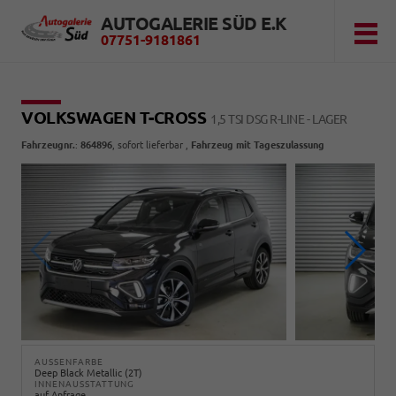
AUTOGALERIE SÜD E.K
07751-9181861
VOLKSWAGEN T-CROSS
1,5 TSI DSG R-LINE - LAGER
Fahrzeugnr.
:
864896
,
sofort lieferbar
,
Fahrzeug mit Tageszulassung
AUSSENFARBE
Deep Black Metallic (2T)
INNENAUSSTATTUNG
auf Anfrage