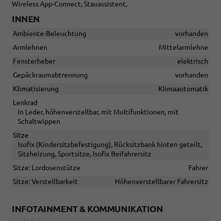
Wireless App-Connect, Stauassistent,
INNEN
Ambiente-Beleuchtung
vorhanden
Armlehnen
Mittelarmlehne
Fensterheber
elektrisch
Gepäckraumabtrennung
vorhanden
Klimatisierung
Klimaautomatik
Lenkrad
in Leder, höhenverstellbar, mit Multifunktionen, mit
Schaltwippen
Sitze
Isofix (Kindersitzbefestigung), Rücksitzbank hinten geteilt,
Sitzheizung, Sportsitze, Isofix Beifahrersitz
Sitze: Lordosenstütze
Fahrer
Sitze: Verstellbarkeit
Höhenverstellbarer Fahrersitz
INFOTAINMENT & KOMMUNIKATION