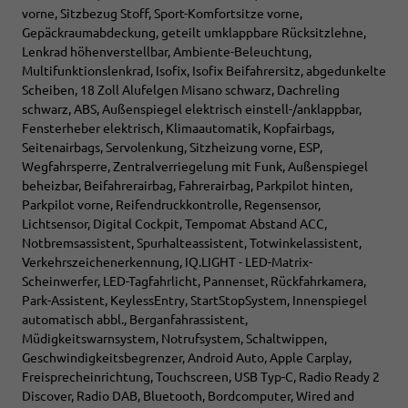
vorne, Sitzbezug Stoff, Sport-Komfortsitze vorne,
Gepäckraumabdeckung, geteilt umklappbare Rücksitzlehne,
Lenkrad höhenverstellbar, Ambiente-Beleuchtung,
Multifunktionslenkrad, Isofix, Isofix Beifahrersitz, abgedunkelte
Scheiben, 18 Zoll Alufelgen Misano schwarz, Dachreling
schwarz, ABS, Außenspiegel elektrisch einstell-/anklappbar,
Fensterheber elektrisch, Klimaautomatik, Kopfairbags,
Seitenairbags, Servolenkung, Sitzheizung vorne, ESP,
Wegfahrsperre, Zentralverriegelung mit Funk, Außenspiegel
beheizbar, Beifahrerairbag, Fahrerairbag, Parkpilot hinten,
Parkpilot vorne, Reifendruckkontrolle, Regensensor,
Lichtsensor, Digital Cockpit, Tempomat Abstand ACC,
Notbremsassistent, Spurhalteassistent, Totwinkelassistent,
Verkehrszeichenerkennung, IQ.LIGHT - LED-Matrix-
Scheinwerfer, LED-Tagfahrlicht, Pannenset, Rückfahrkamera,
Park-Assistent, KeylessEntry, StartStopSystem, Innenspiegel
automatisch abbl., Berganfahrassistent,
Müdigkeitswarnsystem, Notrufsystem, Schaltwippen,
Geschwindigkeitsbegrenzer, Android Auto, Apple Carplay,
Freisprecheinrichtung, Touchscreen, USB Typ-C, Radio Ready 2
Discover, Radio DAB, Bluetooth, Bordcomputer, Wired and