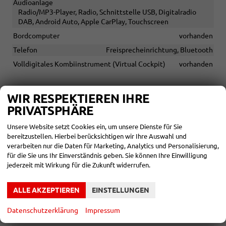
Audioanlage
Radio/MP3-Player, Radio, Schnittstelle USB, Digitalradio
DAB, Android Auto, Apple CarPlay, Touchscreen
Bordcomputer
vorhanden
Telefon
Freisprecheinrichtung, Bluetooth
Volldigitales Kombiinstrument (Virtual Cockpit)
vorhanden
SICHERHEIT & ASSISTENZ
WIR RESPEKTIEREN IHRE
Assistenzsysteme
PRIVATSPHÄRE
Regensensor, Tempomat, Tempomat mit Lenkradkontrolle,
Notbremsassistent (City-Safety), Berganfahrassistent,
Unsere Website setzt Cookies ein, um unsere Dienste für Sie
Spurhalteassistent, Abstandstempomat adaptiv (ACC),
bereitzustellen. Hierbei berücksichtigen wir Ihre Auswahl und
Verkehrzeichenerkennung, Müdigkeitserkennungs-Sensor,
verarbeiten nur die Daten für Marketing, Analytics und Personalisierung,
Notrufsystem, Geschwindigkeitsbegrenzer
für die Sie uns Ihr Einverständnis geben. Sie können Ihre Einwilligung
jederzeit mit Wirkung für die Zukunft widerrufen.
Einparkhilfe
Selbstlenkendes System, Park Distance Control vorne, Park
Distance Control hinten, Rückfahrkamera
ALLE AKZEPTIEREN
EINSTELLUNGEN
Innenspiegel automatisch abblendend
vorhanden
Datenschutzerklärung
Impressum
Lenkung
Servolenkung