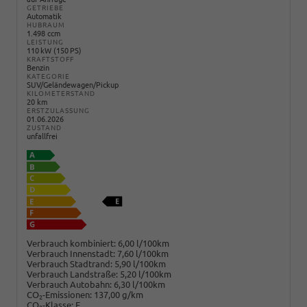
GETRIEBE
Automatik
HUBRAUM
1.498 ccm
LEISTUNG
110 kW (150 PS)
KRAFTSTOFF
Benzin
KATEGORIE
SUV/Geländewagen/Pickup
KILOMETERSTAND
20 km
ERSTZULASSUNG
01.06.2026
ZUSTAND
unfallfrei
Verbrauch kombiniert:
6,00 l/100km
Verbrauch Innenstadt:
7,60 l/100km
Verbrauch Stadtrand:
5,90 l/100km
Verbrauch Landstraße:
5,20 l/100km
Verbrauch Autobahn:
6,30 l/100km
CO
-Emissionen:
137,00 g/km
2
CO
-Klasse:
E