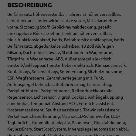
BESCHREIBUNG
Beifahrersitz höhenverstellbar, Fahrersitz höhenverstellbar,
Lederlenkrad, Lendenwirbelstütze vorne, Mittelarmlehne
vorne, Sitzbezug Stoff, Gepäckraumabdeckung, geteilt
umklappbare Rücksitzlehne, Lenkrad höhenverstellbar,
Multifunktionslenkrad, Isofix, Beifahrersitz umklappbar, Isofix
Beifahrersitz, abgedunkelte Scheiben, 18 Zoll Alufelgen
Misano, Dachreling schwarz, Stoßfänger in Wagenfarbe,
Türgriffe in Wagenfarbe, ABS, Außenspiegel elektrisch
einstell-/anklappbar, Fensterheber elektrisch, Klimaautomatik,
Kopfairbags, Seitenairbags, Servolenkung, Sitzheizung vorne,
ESP, Wegfahrsperre, Zentralverriegelung mit Funk,
Außenspiegel beheizbar, Beifahrerairbag, Fahrerairbag,
Parkpilot hinten, Parkpilot vorne, Reifendruckkontrolle,
Regensensor, Lichtsensor, Digital Cockpit, Anhängekupplung
abnehmbar, Tempomat Abstand ACC, Fernlichtassistent,
Notbremsassistent, Spurhalteassistent, Totwinkelassistent,
Verkehrszeichenerkennung, Matrix-LED-Scheinwerfer, LED-
Tagfahrlicht, Kurvenlicht adaptiv, Pannenset, Rückfahrkamera,
KeylessEntry, StartStopSystem, Innenspiegel automatisch abbl.,
Berganfahrassistent, Müdigkeitswarnsystem, Notrufsystem,