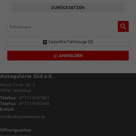
ZURÜCKSETZEN
Fahrzeugnr.
Geparkte Fahrzeuge (
0
)
ANMELDEN
Autogalerie Süd e.K.
Marie- Curie- Str. 5
79761
Waldshut
Telefon:
07751-9181861
Telefax:
07751-9181866
E-Mail:
info@autogaleriesued.de
Öffnungszeiten
Montag bis Freitag