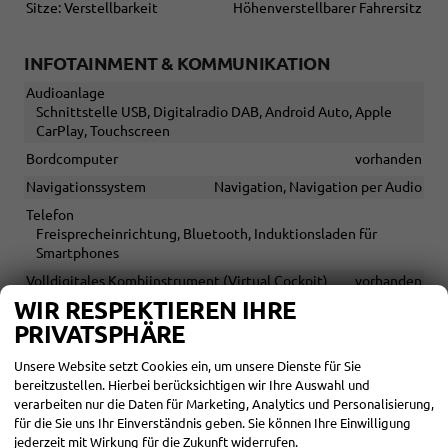
Sitze: Verstellbarkeit
Höhenverstellbarer Fahrersitz
INFOTAINMENT & KOMMUNIKATION
Audioanlage
Schnittstelle USB, Digitalradio DAB, Android Auto, Apple
CarPlay, Touchscreen
Bordcomputer
vorhanden
Navigationssystem
Navigation, Navigation per Audio
Telefon
Freisprecheinrichtung, Bluetooth, Induktionsladen für
Smartphones
Volldigitales Kombiinstrument (Virtual Cockpit)
vorhanden
WIR RESPEKTIEREN IHRE
PRIVATSPHÄRE
SICHERHEIT & ASSISTENZ
Assistenzsysteme
Unsere Website setzt Cookies ein, um unsere Dienste für Sie
Regensensor, Tempomat, Tempomat mit Lenkradkontrolle,
bereitzustellen. Hierbei berücksichtigen wir Ihre Auswahl und
Notbremsassistent (City-Safety), Berganfahrassistent,
verarbeiten nur die Daten für Marketing, Analytics und Personalisierung,
Spurhalteassistent, Abstandstempomat adaptiv (ACC),
für die Sie uns Ihr Einverständnis geben. Sie können Ihre Einwilligung
Verkehrzeichenerkennung, Müdigkeitserkennungs-Sensor,
jederzeit mit Wirkung für die Zukunft widerrufen.