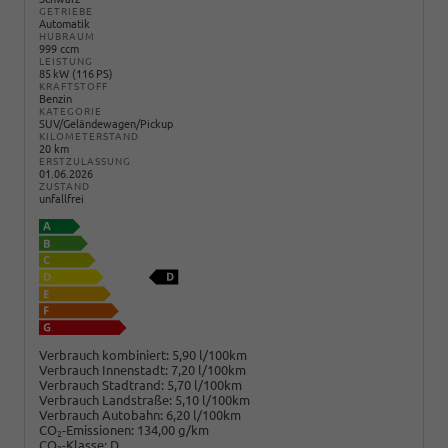
GETRIEBE
Automatik
HUBRAUM
999 ccm
LEISTUNG
85 kW (116 PS)
KRAFTSTOFF
Benzin
KATEGORIE
SUV/Geländewagen/Pickup
KILOMETERSTAND
20 km
ERSTZULASSUNG
01.06.2026
ZUSTAND
unfallfrei
Verbrauch kombiniert:
5,90 l/100km
Verbrauch Innenstadt:
7,20 l/100km
Verbrauch Stadtrand:
5,70 l/100km
Verbrauch Landstraße:
5,10 l/100km
Verbrauch Autobahn:
6,20 l/100km
CO
-Emissionen:
134,00 g/km
2
CO
-Klasse:
D