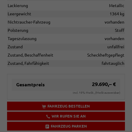
Lackierung
Metallic
Leergewicht
1364 kg
Nichtraucher-Fahrzeug
vorhanden
Polsterung
Stoff
Tageszulassung
vorhanden
Zustand
unfallfrei
Zustand, Beschaffenheit
Scheckheftgepflegt
Zustand, Fahrfähigkeit
fahrtauglich
29.690,– €
Gesamtpreis
incl. 19% MwSt., (MwSt ausweisbar)
FAHRZEUG BESTELLEN
WIR RUFEN SIE AN
FAHRZEUG PARKEN