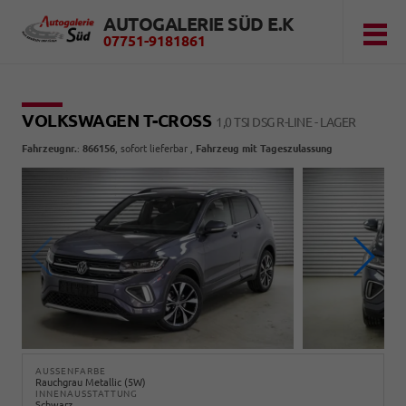
AUTOGALERIE SÜD E.K
07751-9181861
VOLKSWAGEN T-CROSS
1,0 TSI DSG R-LINE - LAGER
Fahrzeugnr.
:
866156
,
sofort lieferbar
,
Fahrzeug mit Tageszulassung
AUSSENFARBE
Rauchgrau Metallic (5W)
INNENAUSSTATTUNG
Schwarz