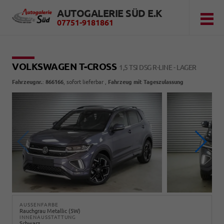
AUTOGALERIE SÜD E.K
07751-9181861
VOLKSWAGEN T-CROSS
1,5 TSI DSG R-LINE - LAGER
Fahrzeugnr.
:
866166
,
sofort lieferbar
,
Fahrzeug mit Tageszulassung
AUSSENFARBE
Rauchgrau Metallic (5W)
INNENAUSSTATTUNG
Schwarz