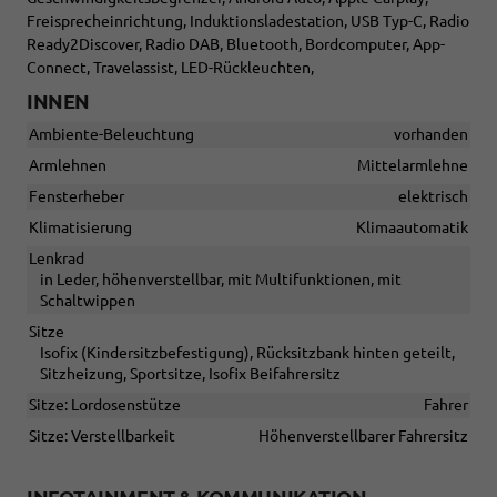
Freisprecheinrichtung, Induktionsladestation, USB Typ-C, Radio
Ready2Discover, Radio DAB, Bluetooth, Bordcomputer, App-
Connect, Travelassist, LED-Rückleuchten,
INNEN
Ambiente-Beleuchtung
vorhanden
Armlehnen
Mittelarmlehne
Fensterheber
elektrisch
Klimatisierung
Klimaautomatik
Lenkrad
in Leder, höhenverstellbar, mit Multifunktionen, mit
Schaltwippen
Sitze
Isofix (Kindersitzbefestigung), Rücksitzbank hinten geteilt,
Sitzheizung, Sportsitze, Isofix Beifahrersitz
Sitze: Lordosenstütze
Fahrer
Sitze: Verstellbarkeit
Höhenverstellbarer Fahrersitz