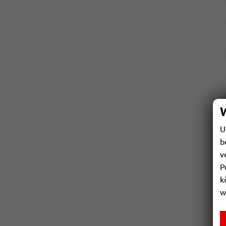
U
b
v
P
k
w