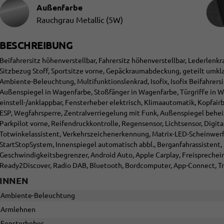
Innen
Außenfarbe
Rauchgrau Metallic (5W)
BESCHREIBUNG
Beifahrersitz höhenverstellbar, Fahrersitz höhenverstellbar, Lederlenk
Sitzbezug Stoff, Sportsitze vorne, Gepäckraumabdeckung, geteilt umkl
Ambiente-Beleuchtung, Multifunktionslenkrad, Isofix, Isofix Beifahrersi
Außenspiegel in Wagenfarbe, Stoßfänger in Wagenfarbe, Türgriffe in W
einstell-/anklappbar, Fensterheber elektrisch, Klimaautomatik, Kopfair
ESP, Wegfahrsperre, Zentralverriegelung mit Funk, Außenspiegel beheizb
Parkpilot vorne, Reifendruckkontrolle, Regensensor, Lichtsensor, Digi
Totwinkelassistent, Verkehrszeichenerkennung, Matrix-LED-Scheinwerfe
StartStopSystem, Innenspiegel automatisch abbl., Berganfahrassistent
Geschwindigkeitsbegrenzer, Android Auto, Apple Carplay, Freisprechein
Ready2Discover, Radio DAB, Bluetooth, Bordcomputer, App-Connect, Tr
INNEN
Ambiente-Beleuchtung
Armlehnen
Fensterheber