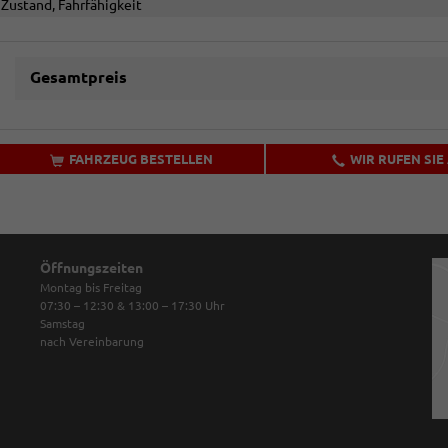
Zustand, Fahrfähigkeit
Gesamtpreis
FAHRZEUG BESTELLEN
WIR RUFEN SIE
Öffnungszeiten
Montag bis Freitag
07:30 – 12:30 & 13:00 – 17:30
Uhr
Samstag
nach Vereinbarung