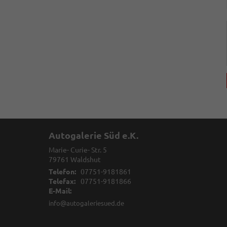
Autogalerie Süd e.K.
Marie- Curie- Str. 5
79761
Waldshut
Telefon:
07751-9181861
Telefax:
07751-9181866
E-Mail:
info@autogaleriesued.de