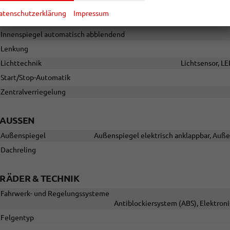
adaptiv (ACC), Verkehrzeichenerkennung, Müdigkeitserkennungs-Sen
atenschutzerklärung
Impressum
Einparkhilfe
Park Distance Contr
Innenspiegel automatisch abblendend
Lenkung
Lichttechnik
Lichtsensor, LE
Start/Stop-Automatik
Zentralverriegelung
AUSSEN
Außenspiegel
Außenspiegel elektrisch anklappbar, Auße
Dachreling
RÄDER & TECHNIK
Fahrwerk- und Regelungssysteme
Antiblockiersystem (ABS), Elektron
Felgentyp