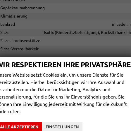
Gepäckraumabtrennung
Klimatisierung
Lenkrad
in Leder, 
Sitze
Isofix (Kindersitzbefestigung), Rücksitzbank hin
Sitze: Lordosenstütze
Sitze: Verstellbarkeit
WIR RESPEKTIEREN IHRE PRIVATSPHÄRE
INFOTAINMENT & KOMMUNIKATION
Audioanlage
Radio/MP3-Player, Radio, Schnittst
nsere Website setzt Cookies ein, um unsere Dienste für Sie
ereitzustellen. Hierbei berücksichtigen wir Ihre Auswahl und
Bordcomputer
erarbeiten nur die Daten für Marketing, Analytics und
Telefon
Freispreche
ersonalisierung, für die Sie uns Ihr Einverständnis geben. Sie
Volldigitales Kombiinstrument (Virtual Cockpit)
önnen Ihre Einwilligung jederzeit mit Wirkung für die Zukunft
iderrufen.
SICHERHEIT & ASSISTENZ
Assistenzsysteme
ALLE AKZEPTIEREN
EINSTELLUNGEN
Regensensor, Tempomat, Tempomat mit Lenkradkontrolle, Berganfahr