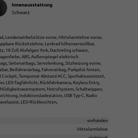
ausstattung
Innenausstattung
Schwarz
rad, Lendenwirbelstütze vorne, Mittelarmlehne vorne,
appbare Rücksitzlehne, Lenkrad höhenverstellbar,
tz, 18 Zoll Alufelgen York, Dachreling schwarz,
agenfarbe, ABS, Außenspiegel elektrisch
bags, Seitenairbags, Servolenkung, Sitzheizung vorne,
ar, Beifahrerairbag, Fahrerairbag, Parkpilot hinten,
tal Cockpit, Tempomat Abstand ACC, Spurhalteassistent,
r, LED-Tagfahrlicht, Rückfahrkamera, Keyless Entry,
, Müdigkeitswarnsystem, Notrufsystem, Schaltwippen,
richtung, Induktionsladestation, USB Typ-C, Radio
avelassist, LED-Rückleuchten,
vorhanden
Mittelarmlehne
elektrisch