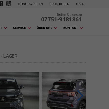
MEINE FAVORITEN
REGISTRIEREN
LOGIN
Rufen Sie uns an
07751-9181861
KT
SERVICE
ÜBER UNS
KONTAKT
E - LAGER