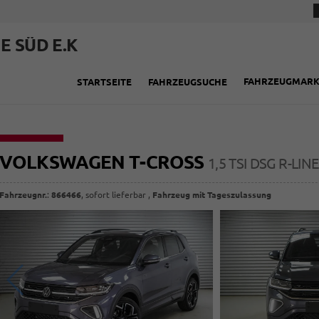
E SÜD E.K
FAHRZEUGMAR
STARTSEITE
FAHRZEUGSUCHE
VOLKSWAGEN T-CROSS
1,5 TSI DSG R-LIN
Fahrzeugnr.
:
866466
,
sofort lieferbar
,
Fahrzeug mit Tageszulassung